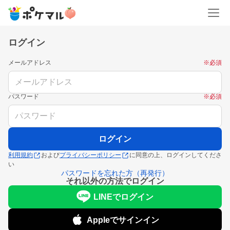
ログイン
メールアドレス
※必須
パスワード
※必須
ログイン
利用規約
および
プライバシーポリシー
に同意の上、
ログインしてくださ
い
パスワードを忘れた方（再発行）
それ以外の方法でログイン
LINEでログイン
Appleでサインイン