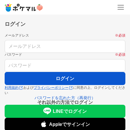
ログイン
メールアドレス
※必須
パスワード
※必須
ログイン
利用規約
および
プライバシーポリシー
に同意の上、
ログインしてくださ
い
パスワードを忘れた方（再発行）
それ以外の方法でログイン
LINEでログイン
Appleでサインイン