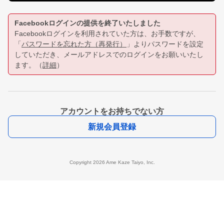
Facebookログインの提供を終了いたしました
Facebookログインを利用されていた方は、お手数ですが、
「
パスワードを忘れた方（再発行）
」よりパスワードを設定
していただき、メールアドレスでのログインをお願いいたし
ます。（
詳細
）
アカウントをお持ちでない方
新規会員登録
Copyright 2026 Ame Kaze Taiyo, Inc.