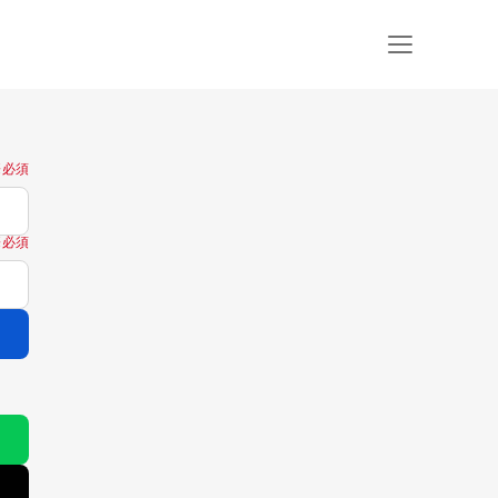
※必須
※必須