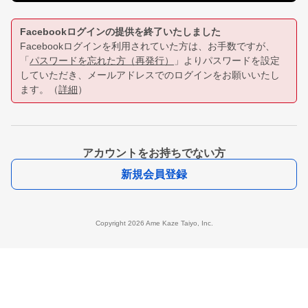
Facebookログインの提供を終了いたしました
Facebookログインを利用されていた方は、お手数ですが、
「
パスワードを忘れた方（再発行）
」よりパスワードを設定
していただき、メールアドレスでのログインをお願いいたし
ます。（
詳細
）
アカウントをお持ちでない方
新規会員登録
Copyright 2026 Ame Kaze Taiyo, Inc.