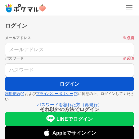
ログイン
メールアドレス
※必須
パスワード
※必須
ログイン
利用規約
および
プライバシーポリシー
に同意の上、
ログインしてくださ
い
パスワードを忘れた方（再発行）
それ以外の方法でログイン
LINEでログイン
Appleでサインイン