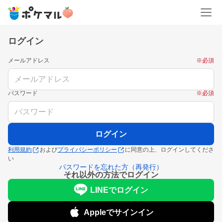
ログイン
メールアドレス
※必須
パスワード
※必須
ログイン
利用規約
および
プライバシーポリシー
に同意の上、
ログインしてくださ
い
パスワードを忘れた方（再発行）
それ以外の方法でログイン
LINEでログイン
Appleでサインイン