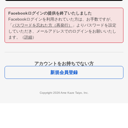
Facebookログインの提供を終了いたしました
Facebookログインを利用されていた方は、お手数ですが、
「
パスワードを忘れた方（再発行）
」よりパスワードを設定
していただき、メールアドレスでのログインをお願いいたし
ます。（
詳細
）
アカウントをお持ちでない方
新規会員登録
Copyright 2026 Ame Kaze Taiyo, Inc.