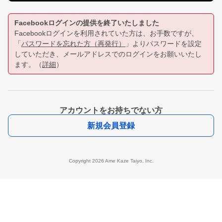
Facebookログインの提供を終了いたしました
Facebookログインを利用されていた方は、お手数ですが、
「
パスワードを忘れた方（再発行）
」よりパスワードを設定
していただき、メールアドレスでのログインをお願いいたし
ます。（
詳細
）
アカウントをお持ちでない方
新規会員登録
Copyright 2026 Ame Kaze Taiyo, Inc.