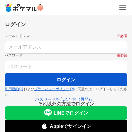
ログイン
メールアドレス
※必須
パスワード
※必須
ログイン
利用規約
および
プライバシーポリシー
に同意の上、
ログインしてくださ
い
パスワードを忘れた方（再発行）
それ以外の方法でログイン
LINEでログイン
Appleでサインイン