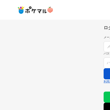
ロ
メー
パス
利用