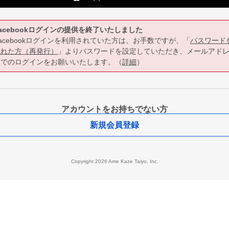
acebookログインの提供を終了いたしました
acebookログインを利用されていた方は、お手数ですが、「
パスワード
忘れた方（再発行）
」よりパスワードを設定していただき、メールアド
スでのログインをお願いいたします。（
詳細
）
アカウントをお持ちでない方
新規会員登録
Copyright 2026 Ame Kaze Taiyo, Inc.