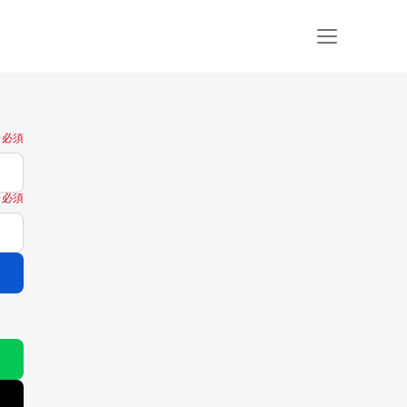
※必須
※必須