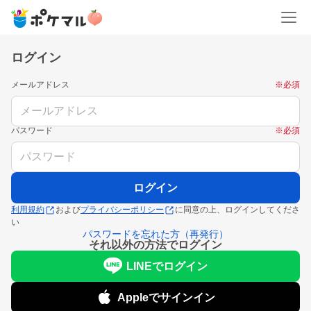
ログイン
メールアドレス
※必須
パスワード
※必須
ログイン
利用規約
および
プライバシーポリシー
に同意の上、
ログインしてくださ
い
パスワードを忘れた方（再発行）
それ以外の方法でログイン
LINEでログイン
Appleでサインイン