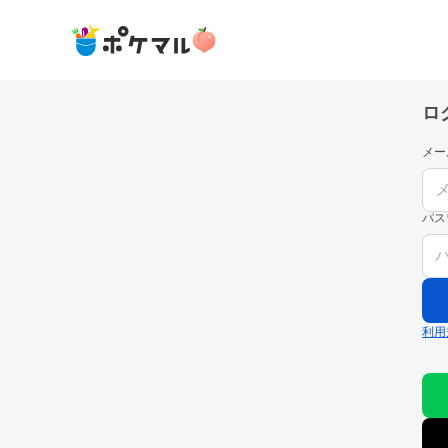
ロ
メー
パス
利用