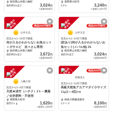
秋田県山本郡八峰町
長野県大町市
3,024
3,240
合計約1kほど
3.5ｋ
円
円
+送料
998円
+送料
1,657円
注
文
受
付
停
止
注
文
受
付
停
止
中
中
商品300円割引
商品300円割引
山本太志
山本太志
注文から1~16日で発送
注文から1~16日で発送
何が入るかわからないお魚セット
[訳あり]何が入るかわからないお
＋ガサエビ 吉々さん専用
魚セット(メバル他) 2k
秋田県山本郡八峰町
秋田県山本郡八峰町
3,672
3,024
合計約1kほど
合計2kほど
円
円
+送料
998円
+送料
998円
注
文
受
付
停
止
注
文
受
付
停
止
商品300円割引
中
中
高橋清人
八幡大智
注文から1~16日で発送
高級天然魚アカアマダイ小サイズ
注文から2~4日で発送
天然★淡竹（ハチク）2ｋ～農薬
1㎏(3～4匹)+α
／化学肥料・不使用
長野県大町市
神奈川県横須賀市
1,620
8,100
淡竹2ｋｇ
1ケース
円
円
+送料
1,195円
+送料
965円