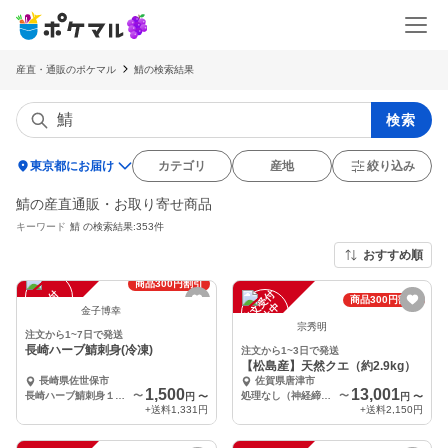
産直・通販のポケマル
鯖の検索結果
検索
location_on
東京都にお届け
カテゴリ
産地
絞り込み
鯖の産直通販・お取り寄せ商品
キーワード
鯖
の検索結果:353件
おすすめ順
商品300円割引
注
文
受
付
停
止
注
文
受
付
停
止
商品300円割引
中
中
金子博幸
宗秀明
注文から1~7日で発送
長崎ハーブ鯖刺身(冷凍)
注文から1~3日で発送
【松島産】天然クエ（約2.9kg）
長崎県佐世保市
佐賀県唐津市
1,500
13,001
長崎ハーブ鯖刺身１パック
〜
処理なし（神経締め、血抜きのみ）
〜
円
〜
円
〜
+送料
1,331円
+送料
2,150円