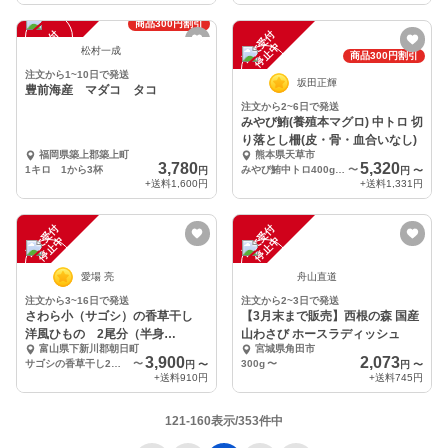
商品300円割引
注
文
受
付
停
止
注
文
受
付
停
止
中
中
松村一成
商品300円割引
注文から1~10日で発送
坂田正輝
豊前海産 マダコ タコ
注文から2~6日で発送
みやび鮪(養殖本マグロ) 中トロ 切
り落とし柵(皮・骨・血合いなし)
福岡県築上郡築上町
熊本県天草市
3,780
5,320
1キロ 1から3杯
みやび鮪中トロ400g(大きさ不揃いの柵約2本~3本:約4人前)
〜
円
円
〜
+送料
1,600円
+送料
1,331円
注
文
受
付
停
止
注
文
受
付
停
止
中
中
愛場 亮
舟山直道
注文から3~16日で発送
注文から2~3日で発送
さわら小（サゴシ）の香草干し
【3月末まで販売】西根の森 国産
洋風ひもの 2尾分（半身
山わさび ホースラディッシュ
富山県下新川郡朝日町
宮城県角田市
×4pc）〜
3,900
2,073
サゴシの香草干し2尾分 半身×4pc
〜
300g
〜
円
〜
円
〜
+送料
910円
+送料
745円
121-160表示/353件中