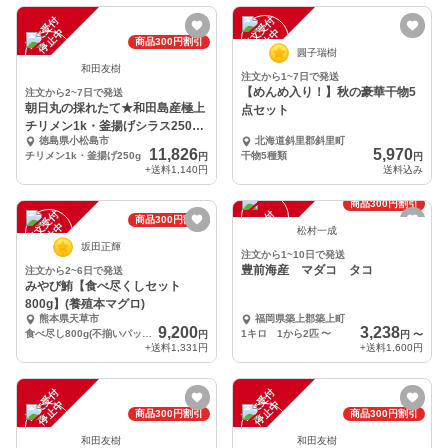
注
文
受
付
停
止
注
文
受
付
停
止
中
中
商品300円割引
圓子瑞樹
和田友樹
注文から1~7日で発送
【めんめ入り！】秋の豪華干物5
注文から2~7日で発送
朝日丸の採れたて★和田島産極上
点セット
チリメン1k・釜揚げシラス250g
徳島県小松島市
北海道斜里郡斜里町
のセット
11,826
5,970
チリメン1k・釜揚げ250g
干物5種類
円
円
+送料
1,140円
送料込み
商品300円割引
注
文
受
付
停
止
注
文
受
付
停
止
商品300円割引
中
中
松村一成
坂田正輝
注文から1~10日で発送
豊前海産 マダコ タコ
注文から2~6日で発送
みやび鮪【食べ尽くしセット
800g】(養殖本マグロ)
熊本県天草市
福岡県築上郡築上町
9,200
3,238
食べ尽し800g(不揃いパック約3-6P+鮪たたき200g×1Ｐ)
1キロ 1から2匹
〜
円
円
〜
+送料
1,331円
+送料
1,600円
注
文
受
付
停
止
注
文
受
付
停
止
中
中
商品300円割引
商品300円割引
和田友樹
和田友樹