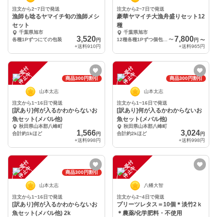
注文から2~7日で発送
注文から2~7日で発送
漁師も唸るヤマイチ旬の漁師メシ
豪華ヤマイチ大漁舟盛りセット12
セット
種
千葉県旭市
千葉県旭市
3,520
7,800
各種1Pずつにての包装
12種各種1Pずつ個包装12
〜
円
円
〜
+送料
910円
+送料
965円
注
文
受
付
停
止
注
文
受
付
停
止
中
中
商品300円割引
商品300円割引
山本太志
山本太志
注文から1~16日で発送
注文から1~16日で発送
[訳あり]何が入るかわからないお
[訳あり]何が入るかわからないお
魚セット(メバル他)
魚セット(メバル他)
秋田県山本郡八峰町
秋田県山本郡八峰町
1,566
3,024
合計約1kほど
合計約2kほど
円
円
+送料
998円
+送料
998円
注
文
受
付
停
止
注
文
受
付
停
止
中
中
商品300円割引
山本太志
八幡大智
注文から1~16日で発送
注文から2~4日で発送
[訳あり]何が入るかわからないお
プリーツレタス＝10個＊淡竹2ｋ
魚セット(メバル他) 2k
＊農薬/化学肥料・不使用