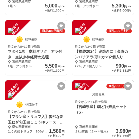
宮崎県延岡市
宮崎県延岡市
5,000
5,300
1尾
〜
1尾 アラ付き
〜
円
〜
円
〜
+送料
1,600円
+送料
1,600円
注
文
受
付
停
止
注
文
受
付
停
止
中
中
商品300円割引
商品300円割引
結城嘉朗
結城嘉朗
注文から5~10日で発送
注文から3~7日で発送
マダイ1尾 皮剥ぎサク アラ付
【福袋2024】兜焼きに！金寿カ
き 血抜き神経締め処理
ンパチアラ(頭➕カマ)2個入り
宮崎県延岡市
宮崎県延岡市
5,500
900
1尾 アラ付き
〜
2パック 4個入り
〜
円
〜
円
〜
+送料
1,600円
+送料
1,331円
注
文
受
付
停
止
注
文
受
付
停
止
商品300円割引
中
中
河野泰幸
注文から1~14日で発送
林口政信
【宮崎県産】朝どれ鮮魚セット
注文から2~10日で発送
（S）
【フラン産トリュフ入】贅沢な新
玉ねぎ旬玉白しょうゆソース は
愛知県碧南市
宮崎県串間市
くの碧トリュフ
1,580
3,980
はくの碧トリュフ 200g*1本
２kg前後（２〜４種入）
円
円
+送料
690円
+送料
1,765円