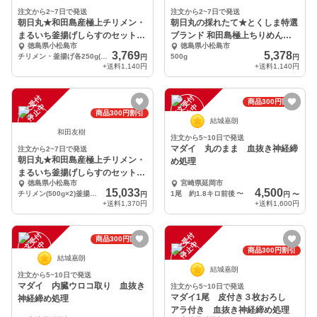
注文から2~7日で発送
注文から2~7日で発送
朝日丸★和田島産極上チリメン・
朝日丸の採れたて★とくしま特選
まるいち釜揚げしらすのセット
ブランド 和田島極上ちりめん★
徳島県小松島市
徳島県小松島市
★(各250g)
500g
3,769
5,378
チリメン・釜揚げ各250g(500g)
500g
円
円
+送料
1,140円
+送料
1,140円
注
文
受
付
停
止
注
文
受
付
停
止
商品300円割引
中
中
商品300円割引
結城嘉朗
和田友樹
注文から5~10日で発送
マダイ 丸のまま 血抜き神経締
注文から2~7日で発送
朝日丸★和田島産極上チリメン・
め処理
まるいち釜揚げしらすのセット
徳島県小松島市
宮崎県延岡市
★(各1kg)
15,033
4,500
チリメン(500g×2)釜揚げ(250g×4)
1尾 約1.8キロ前後
〜
円
円
〜
+送料
1,370円
+送料
1,600円
注
文
受
付
停
止
注
文
受
付
停
止
商品300円割引
中
中
商品300円割引
結城嘉朗
結城嘉朗
注文から5~10日で発送
マダイ 内臓ウロコ取り 血抜き
注文から5~10日で発送
マダイ1尾 皮付き３枚おろし
神経締め処理
アラ付き 血抜き神経締め処理