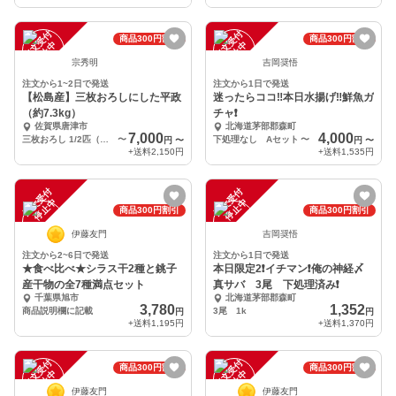
注
文
受
付
停
止
注
文
受
付
停
止
商品300円割引
商品300円割引
中
中
宗秀明
吉岡奨悟
注文から1~2日で発送
注文から1日で発送
【松島産】三枚おろしにした平政
迷ったらココ‼️本日水揚げ‼️鮮魚ガ
（約7.3kg）
チャ❗️
佐賀県唐津市
北海道茅部郡森町
7,000
4,000
三枚おろし 1/2匹（頭、骨入り）
〜
下処理なし Aセット
〜
円
〜
円
〜
+送料
2,150円
+送料
1,535円
注
文
受
付
停
止
注
文
受
付
停
止
中
中
商品300円割引
商品300円割引
伊藤友門
吉岡奨悟
注文から2~6日で発送
注文から1日で発送
★食べ比べ★シラス干2種と銚子
本日限定2❗イチマン❗俺の神経〆
産干物の全7種満点セット
真サバ 3尾 下処理済み❗
千葉県旭市
北海道茅部郡森町
3,780
1,352
商品説明欄に記載
3尾 1k
円
円
+送料
1,195円
+送料
1,370円
注
文
受
付
停
止
注
文
受
付
停
止
商品300円割引
商品300円割引
中
中
伊藤友門
伊藤友門