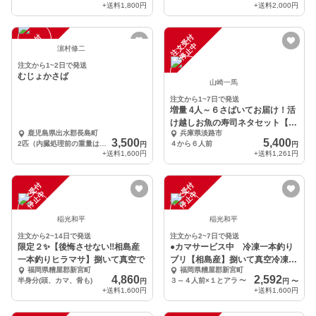
+送料
1,800円
+送料
2,000円
注
文
受
付
停
止
注
文
受
付
停
止
中
中
濵村修二
注文から1~2日で発送
むじょかさば
山崎一馬
注文から1~7日で発送
増量 4人～６さばいてお届け！活
け越しお魚の寿司ネタセット【明
鹿児島県出水郡長島町
兵庫県淡路市
石海峡岩屋港発❗】
3,500
5,400
2匹（内臓処理前の重量は大体が400g以上ですが個体差あります。）
４から６人前
円
円
+送料
1,600円
+送料
1,261円
注
文
受
付
停
止
注
文
受
付
停
止
中
中
稲光和平
稲光和平
注文から2~14日で発送
注文から2~7日で発送
限定２✨【後悔させない‼️相島産
●カマサービス中 冷凍一本釣り
一本釣りヒラマサ】捌いて真空で
ブリ【相島産】捌いて真空冷凍で
福岡県糟屋郡新宮町
福岡県糟屋郡新宮町
お届け
4,860
2,592
半身分(頭、カマ、骨も)
３～４人前×１とアラ
〜
円
円
〜
+送料
1,600円
+送料
1,600円