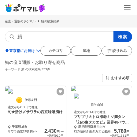
産直・通販のポケマル
鯖の検索結果
検索
location_on
東京都にお届け
カテゴリ
産地
絞り込み
鯖の産直通販・お取り寄せ商品
キーワード
鯖
の検索結果:353件
おすすめ順
伊藤友門
日笠山誠
注文から2~7日で発送
旬★活け〆サワラの西京味噌漬け
注文から3~14日で発送
プリプリ大トロ海老ミソ満タン
『幻の生タカエビ』業界初パウダ
千葉県旭市
鹿児島県薩摩川内市
ースノー冷凍
2,430
5,780
サワラ西京2P(2切)
〜
幻の頭付き生タカエビ姿約500g
円
〜
円
+送料
910円
+送料
1,331円