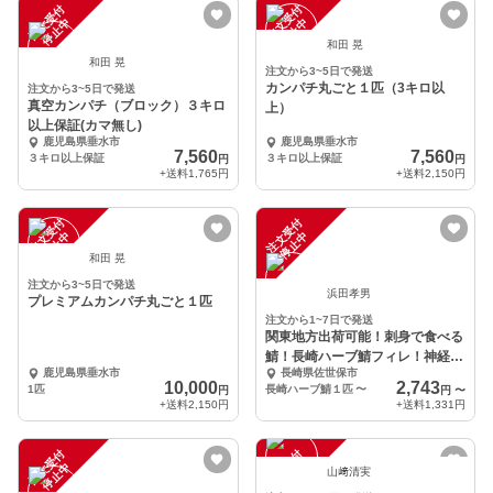
注
文
受
付
停
止
注
文
受
付
停
止
中
中
和田 晃
和田 晃
注文から3~5日で発送
カンパチ丸ごと１匹（3キロ以
注文から3~5日で発送
真空カンパチ（ブロック）３キロ
上）
以上保証(カマ無し)
鹿児島県垂水市
鹿児島県垂水市
7,560
7,560
３キロ以上保証
３キロ以上保証
円
円
+送料
1,765円
+送料
2,150円
注
文
受
付
停
止
注
文
受
付
停
止
中
中
和田 晃
注文から3~5日で発送
浜田孝男
プレミアムカンパチ丸ごと１匹
注文から1~7日で発送
関東地方出荷可能！刺身で食べる
鯖！長崎ハーブ鯖フィレ！神経
鹿児島県垂水市
長崎県佐世保市
抜、血抜、フィレ加工
10,000
2,743
1匹
長崎ハーブ鯖１匹
〜
円
円
〜
+送料
2,150円
+送料
1,331円
注
文
受
付
停
止
注
文
受
付
停
止
中
中
山﨑清実