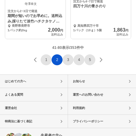
注文から4~7日で発送
寺澤幸文
四万十川の青さのり
注文から2~3日で発送
期間が短いのでお早めに。送料込
み,採りたて淡竹ハチクタケノコ
長野県長野市
高知県四万十市
を約2.3kg
2,000
1,863
1パック約2kg
1パック（10ｇ）5個
円
円
送料込み
送料込み
41-80表示/353件中
1
2
3
4
5
はじめての方へ
お知らせ
よくある質問
運営へのお問い合わせ
運営会社
利用規約
特商法に基づく表記
プライバシーポリシー
生産者の方へ