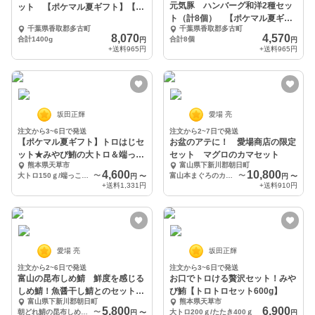
元気豚 ハンバーグ和洋2種セッ
ット 【ポケマル夏ギフト】【ギ
ト（計8個） 【ポケマル夏ギフ
フト】
千葉県香取郡多古町
千葉県香取郡多古町
ト】【ギフト】
8,070
4,570
合計1400g
合計8個
円
円
+送料
965円
+送料
965円
坂田正輝
愛場 亮
注文から3~6日で発送
注文から2~7日で発送
【ポケマル夏ギフト】トロはじセ
お盆のアテに！ 愛場商店の限定
ット★みやび鮪の大トロ＆端っこ
セット マグロのカマセット
熊本県天草市
富山県下新川郡朝日町
ちゃん
4,600
10,800
大トロ150ｇ/端っこちゃん200ｇ
〜
富山本まぐろのカマ1個、ホタルイカ沖漬け2pc、ホタルイカ燻製2pc
〜
円
〜
円
〜
+送料
1,331円
+送料
910円
愛場 亮
坂田正輝
注文から2~6日で発送
注文から3~6日で発送
富山の昆布しめ鯖 鮮度を感じる
お口でトロける贅沢セット！みや
しめ鯖！魚醤干し鯖とのセットも
び鮪【トロトロセット600g】
富山県下新川郡朝日町
熊本県天草市
おすすめ
5,800
6,900
朝どれ鯖の昆布しめ鯖 大中サイズ 半身×3pc
〜
大トロ200ｇ/たたき400ｇ
円
〜
円