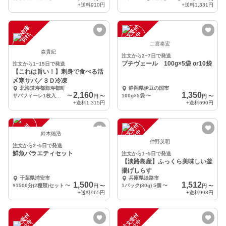
+送料
910円
+送料
1,331円
一
在
庫
切
注
文
受
付
停
止
中
時
れ
二宮泰宏
森貴紀
注文から2~7日で発送
プチヴェール 100g×5袋 or10袋
注文から1~15日で発送
【これは旨い！】刺身で食べる活
〆寒サバ／３Ｄ冷凍
北海道寿都郡寿都町
静岡県伊豆の国市
2,160
1,350
サバフィーレ1枚入 2パック
〜
100g×5袋
〜
円
〜
円
〜
+送料
1,315円
+送料
690円
注
文
受
付
停
止
注
文
受
付
停
止
中
中
鈴木徳浩
仲野英明
注文から2~5日で発送
鮮魚バラエティセット
注文から1~5日で発送
【淡路島産】ふっくら美味しい釜
揚げしらす
千葉県浦安市
兵庫県淡路市
1,500
1,512
¥1500分(2種類)セット
〜
1パック(80g) 5個
〜
円
〜
円
〜
+送料
965円
+送料
998円
注
文
受
付
停
止
注
文
受
付
停
止
中
中