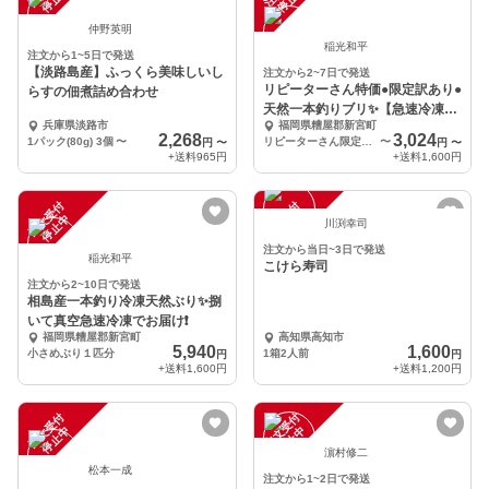
仲野英明
稲光和平
注文から1~5日で発送
【淡路島産】ふっくら美味しいし
注文から2~7日で発送
リピーターさん特価●限定訳あり●
らすの佃煮詰め合わせ
天然一本釣りブリ✨【急速冷凍】
兵庫県淡路市
福岡県糟屋郡新宮町
福岡相島産
2,268
3,024
1パック(80g) 3個
〜
リピーターさん限定 ぶり１匹分
〜
円
〜
円
〜
+送料
965円
+送料
1,600円
注
文
受
付
停
止
注
文
受
付
停
止
中
中
川渕幸司
注文から当日~3日で発送
稲光和平
こけら寿司
注文から2~10日で発送
相島産一本釣り冷凍天然ぶり✨捌
いて真空急速冷凍でお届け❗
福岡県糟屋郡新宮町
高知県高知市
5,940
1,600
小さめぶり１匹分
1箱2人前
円
円
+送料
1,600円
+送料
1,200円
注
文
受
付
停
止
注
文
受
付
停
止
中
中
濵村修二
松本一成
注文から1~2日で発送