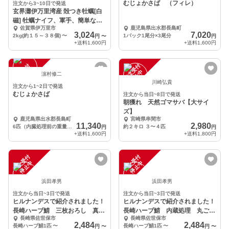
むじょかさば （フィレ）
注文から3~10日で発送
玄界灘伊万里湾産 殻つき牡蠣[白
磁] 牡蠣ナイフ、軍手、簡単なレ
佐賀県伊万里市
鹿児島県出水郡長島町
シピセット
3,024
7,020
2kg(約１５～３８個)
〜
1パック1尾分×3尾分
円
〜
円
+送料
1,600円
+送料
1,600円
注
文
受
付
停
止
注
文
受
付
停
止
中
中
濵村修二
川崎弘貴
注文から1~2日で発送
むじょかさば
注文から当日~8日で発送
朝獲れ 天然ゴマサバ【大サイ
ズ】
鹿児島県出水郡長島町
宮崎県串間市
11,340
2,980
6匹（内臓処理前の重量は大体が400g以上ですが個体差あります。）
約２キロ ３〜４匹
円
円
+送料
1,600円
+送料
1,800円
注
文
受
付
停
止
注
文
受
付
停
止
中
中
浜田孝男
浜田孝男
注文から当日~3日で発送
注文から当日~3日で発送
ヒルナンデスで紹介されました！
ヒルナンデスで紹介されました！
長崎ハーブ鯖 三枚おろし 真空
長崎ハーブ鯖 内蔵処理 丸ごと
長崎県佐世保市
長崎県佐世保市
パック
1匹
2,484
2,484
長崎ハーブ鯖1匹
〜
長崎ハーブ鯖1匹
〜
円
〜
円
〜