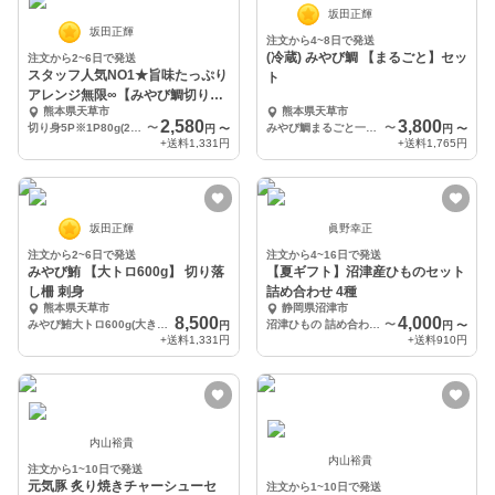
坂田正輝
坂田正輝
注文から4~8日で発送
(冷蔵) みやび鯛 【まるごと】セッ
注文から2~6日で発送
スタッフ人気NO1★旨味たっぷり
ト
アレンジ無限∞【みやび鯛切り
熊本県天草市
熊本県天草市
身】
2,580
3,800
切り身5P※1P80g(2切れ)
〜
みやび鯛まるごと一尾(約２kgサイズ)
〜
円
〜
円
〜
+送料
1,331円
+送料
1,765円
坂田正輝
眞野幸正
注文から2~6日で発送
注文から4~16日で発送
みやび鮪 【大トロ600g】 切り落
【夏ギフト】沼津産ひものセット
し柵 刺身
詰め合わせ 4種
熊本県天草市
静岡県沼津市
8,500
4,000
みやび鮪大トロ600g(大きさ不揃いの柵約3本~4本:約4人前)
沼津ひもの 詰め合わせ 4種
〜
円
円
〜
+送料
1,331円
+送料
910円
内山裕貴
内山裕貴
注文から1~10日で発送
元気豚 炙り焼きチャーシューセ
注文から1~10日で発送