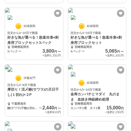
結城嘉朗
結城嘉朗
注文から4~10日で発送
注文から4~10日で発送
好きな魚が選べる！急速冷凍⭐︎刺
好きな魚が選べる！急速冷凍⭐︎刺
身用ブロックセット3パック
身用ブロックセット
宮崎県延岡市
宮崎県延岡市
3,800
5,065
3パック
〜
4パック
〜
円
〜
円
〜
+送料
1,331円
+送料
1,331円
伊藤友門
結城嘉朗
注文から3~8日で発送
厚切り！活〆鰆(サワラ)の天日干
注文から5~10日で発送
金寿カンパチとマダイ 丸のま
し(１切れ)×２P
ま 血抜き神経締め処理
千葉県旭市
宮崎県延岡市
2,440
15,000
鰆(サワラ)干物(1切れ)×2P
〜
カンパチ1尾 タイ1尾
円
〜
円
+送料
910円
+送料
2,150円