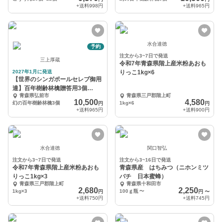
+送料
998円
+送料
965円
水合達徳
予約
注文から3~7日で発送
三上厚蔵
令和7年青森県階上産米粉あおも
2027年1月に発送
りっこ1kg×6
【世界のシンガポールセレブ御用
達】百年樹齢林檎贈答用3個
青森県弘前市
青森県三戸郡階上町
【100セット限定】
10,500
4,580
幻の百年樹齢林檎3個
1kg×6
円
円
+送料
965円
+送料
900円
水合達徳
関口智弘
注文から3~7日で発送
注文から3~16日で発送
令和7年青森県階上産米粉あおも
青森県産 はちみつ（ニホンミツ
りっこ1kg×3
バチ 日本蜜蜂）
青森県三戸郡階上町
青森県十和田市
2,680
2,250
1kg×3
100ｇ瓶
〜
円
円
〜
+送料
750円
+送料
745円