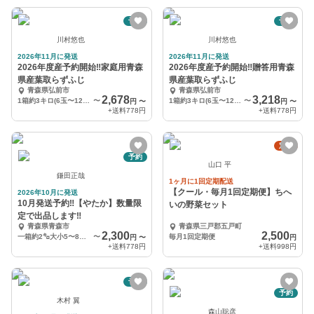
予約
予約
川村悠也
川村悠也
2026年11月に発送
2026年11月に発送
2026年度産予約開始‼️家庭用青森
2026年度産予約開始‼️贈答用青森
県産葉取らずふじ
県産葉取らずふじ
青森県弘前市
青森県弘前市
2,678
3,218
1箱約3キロ(6玉〜12玉)
〜
1箱約3キロ(6玉〜12玉)
〜
円
〜
円
〜
+送料
778円
+送料
778円
定期
予約
山口 平
鎌田正哉
1ヶ月に1回定期配送
【クール・毎月1回定期便】ちへ
2026年10月に発送
10月発送予約‼️【やたか】数量限
いの野菜セット
定で出品します‼️
青森県青森市
青森県三戸郡五戸町
2,300
2,500
一箱約2㌔大小5〜8個入
〜
毎月1回定期便
円
〜
円
+送料
778円
+送料
998円
予約
予約
木村 翼
森山聡彦