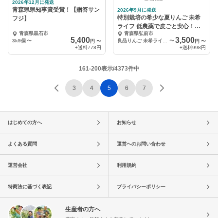
2026年12月に発送
青森県県知事賞受賞！【贈答サン
2026年9月に発送
特別栽培の希少な夏りんご 未希
フジ】
ライフ 低農薬で皮ごと安心！キ
青森県黒石市
青森県弘前市
ズなし良品
5,400
3,500
3k9個
〜
良品りんご 未希ライフ3kg
〜
円
〜
円
〜
+送料
778円
+送料
998円
161-200表示/4373件中
3
4
5
6
7
はじめての方へ
お知らせ
よくある質問
運営へのお問い合わせ
運営会社
利用規約
特商法に基づく表記
プライバシーポリシー
生産者の方へ