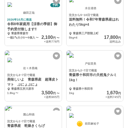
予約
水合達徳
鎌田正哉
注文から5~10日で発送
送料無料！令和7年青森県産はれ
2026年10月に発送
令和8年家庭用【涼香の季節】御
わたり5kg×4
予約受付致します‼️
青森県青森市
青森県三戸郡階上町
2,100
17,800
一箱2㌔大小5〜9個入
〜
5kg×4
円
〜
円
+送料
778円
送料込み
戸舘里美
佐々木香織
注文から2~7日で発送
青森県十和田市の天然鬼クルミ
注文から3~7日で発送
美味しいよ 青森県産 超薄皮ト
1kg！
マト ぷにょぷにょ
青森県五所川原市
青森県十和田市
3,500
1,670
1.8kg
〜
1kg
円
〜
円
+送料
965円
+送料
745円
園山和徳
注文から1~7日で発送
前田麻祐子
青森県産 乾燥きくらげ