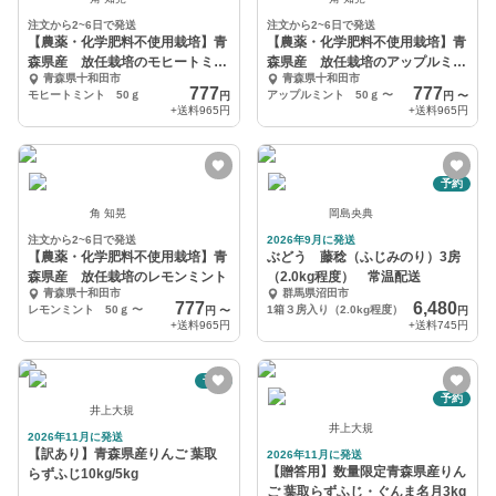
注文から2~6日で発送
注文から2~6日で発送
【農薬・化学肥料不使用栽培】青
【農薬・化学肥料不使用栽培】青
森県産 放任栽培のモヒートミン
森県産 放任栽培のアップルミン
青森県十和田市
青森県十和田市
ト
ト
777
777
モヒートミント 50ｇ
アップルミント 50ｇ
〜
円
円
〜
+送料
965円
+送料
965円
予約
角 知晃
岡島央典
注文から2~6日で発送
2026年9月に発送
【農薬・化学肥料不使用栽培】青
ぶどう 藤稔（ふじみのり）3房
森県産 放任栽培のレモンミント
（2.0kg程度） 常温配送
青森県十和田市
群馬県沼田市
777
6,480
レモンミント 50ｇ
〜
1箱３房入り（2.0kg程度）
円
〜
円
+送料
965円
+送料
745円
予約
予約
井上大規
井上大規
2026年11月に発送
【訳あり】青森県産りんご 葉取
2026年11月に発送
【贈答用】数量限定青森県産りん
らずふじ10kg/5kg
ご 葉取らずふじ・ぐんま名月3kg