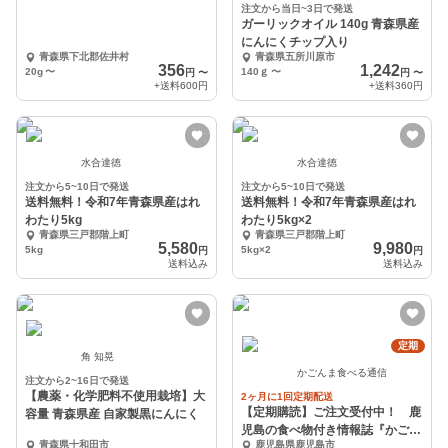
注文から当日~3日で発送
ガーリックオイル 140g 青森県産
にんにくチップ入り
青森県下北郡佐井村
青森県五所川原市
356
1,242
20g
〜
140ｇ
〜
円
〜
円
〜
+送料
600円
+送料
360円
水合達徳
水合達徳
注文から5~10日で発送
注文から5~10日で発送
送料無料！令和7年青森県産はれ
送料無料！令和7年青森県産はれ
わたり5kg
わたり5kg×2
青森県三戸郡階上町
青森県三戸郡階上町
5,580
9,980
5kg
5kg×2
円
円
送料込み
送料込み
定期
角 知晃
かごんま食べる通信
注文から2~16日で発送
【農薬・化学肥料不使用栽培】大
2ヶ月に1回定期配送
【定期購読】ご注文受付中！ 鹿
容量 青森県産 自家製黒にんにく
児島の食べ物付き情報誌『かごん
青森県十和田市
鹿児島県鹿児島市