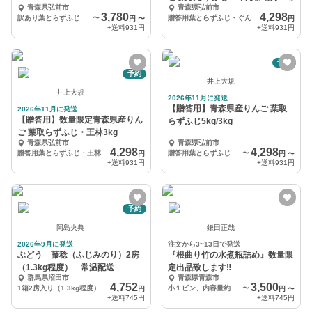
青森県弘前市
青森県弘前市
3,780
4,298
訳あり葉とらずふじ5kg
〜
贈答用葉とらずふじ・ぐんま名月3kg
円
〜
円
+送料
931円
+送料
931円
予約
予約
井上大規
井上大規
2026年11月に発送
【贈答用】青森県産りんご 葉取
2026年11月に発送
【贈答用】数量限定青森県産りん
らずふじ5kg/3kg
ご 葉取らずふじ・王林3kg
青森県弘前市
青森県弘前市
4,298
4,298
贈答用葉とらずふじ・王林3kg
贈答用葉とらずふじ3kg
〜
円
円
〜
+送料
931円
+送料
931円
予約
岡島央典
鎌田正哉
2026年9月に発送
注文から3~13日で発送
ぶどう 藤稔（ふじみのり）2房
『根曲り竹の水煮瓶詰め』数量限
（1.3kg程度） 常温配送
定出品致します‼️
群馬県沼田市
青森県青森市
4,752
3,500
1箱2房入り（1.3kg程度）
小１ビン、内容量約300g
〜
円
円
〜
+送料
745円
+送料
745円