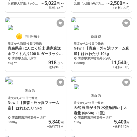
ま食べる通信』
5,022
2,500
お買得大容量パック600ｇ（200ｇ入りパック・3個）
〜
九州（お届け先が九州の方は、こちらを選んでください）
〜
円
〜
円
〜
+送料
745円
+送料
900円
前田麻祐子
張山 強
注文から当日~3日で発送
注文から2~5日で発送
青森県産 にんにく粉末 農家直送
New！【青森・外ヶ浜ファーム直
ホワイト六片100％ ガーリックパ
産】はれわたり 10kg
青森県五所川原市
青森県東津軽郡外ヶ浜町
ウダー
918
11,540
50g
〜
10000g
円
〜
円
+送料
360円
+送料
931円
張山 強
張山 強
注文から2~5日で発送
New！【青森・外ヶ浜ファーム
注文から2~5日で発送
天然 根曲がり竹 水煮瓶詰め｜大
産】 はれわたり 5kg
容量 約450g（1瓶）
青森県東津軽郡外ヶ浜町
青森県東津軽郡外ヶ浜町
5,840
5,400
5000g
450g
円
円
+送料
778円
+送料
745円