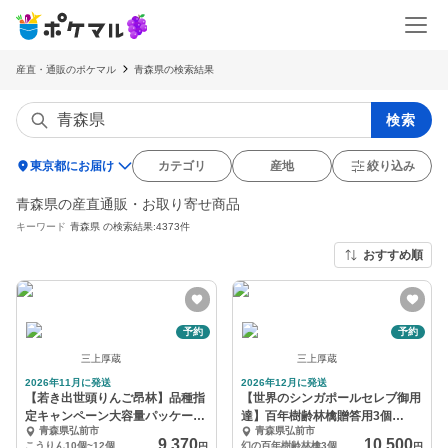
産直・通販のポケマル
青森県の検索結果
検索
location_on
東京都にお届け
カテゴリ
産地
絞り込み
青森県の産直通販・お取り寄せ商品
キーワード
青森県
の検索結果:4373件
おすすめ順
予約
予約
三上厚蔵
三上厚蔵
2026年11月に発送
2026年12月に発送
【若き出世頭りんご昂林】品種指
【世界のシンガポールセレブ御用
定キャンペーン大容量パッケージ
達】百年樹齢林檎贈答用3個
青森県弘前市
青森県弘前市
【11月予約】
【100セット限定】
9,370
10,500
こうりん10個~12個
幻の百年樹齢林檎3個
円
円