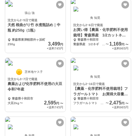
張山 強
角 知晃
注文から2~5日で発送
天然 根曲がり竹 水煮瓶詰め｜中
注文から2~6日で発送
お買い得【農薬・化学肥料不使用
瓶 約250g（1瓶）
栽培】青森県産 1/2カットネ
青森県東津軽郡外ヶ浜町
青森県十和田市
ギ
3,499
1,169
250g
青森県産 1/2ネギ 800ｇ
〜
円
円
〜
+送料
745円
+送料
965円
苫米地ヤス子
角 知晃
注文から3~7日で発送
農薬および化学肥料不使用の大豆
注文から2~16日で発送
【農薬・化学肥料不使用栽培】フ
令和7年産
ラガールトマト お買得大容量
青森県十和田市
青森県十和田市
1ｋｇ～
2,595
2,475
大豆2kg
〜
フラガールトマト 1ｋｇ
〜
円
〜
円
〜
+送料
745円
+送料
965円
角 知晃
角 知晃