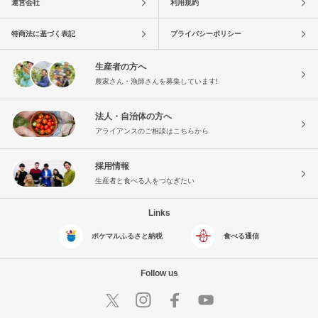
運営会社
利用規約
特商法に基づく表記
プライバシーポリシー
生産者の方へ
農家さん・漁師さんを募集しています!
法人・自治体の方へ
アライアンスのご相談はこちらから
採用情報
生産者と食べる人をつなぎたい
Links
ポケマルふるさと納税
食べる通信
Follow us