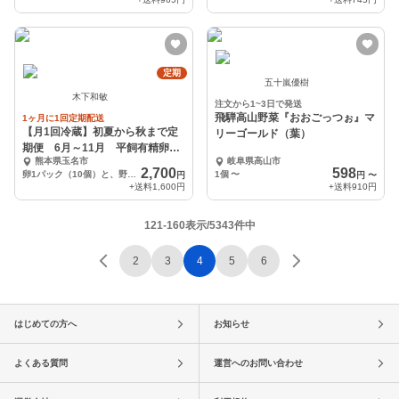
定期
五十嵐優樹
木下和敏
注文から1~3日で発送
飛騨高山野菜『おおごっつぉ』マ
1ヶ月に1回定期配送
【月1回冷蔵】初夏から秋まで定
リーゴールド（葉）
期便 6月～11月 平飼有精卵と
熊本県玉名市
岐阜県高山市
旬野菜セット便
2,700
598
卵1パック（10個）と、野菜5～6品種です。
1個
〜
円
円
〜
+送料
1,600円
+送料
910円
121-160表示/5343件中
2
3
4
5
6
はじめての方へ
お知らせ
よくある質問
運営へのお問い合わせ