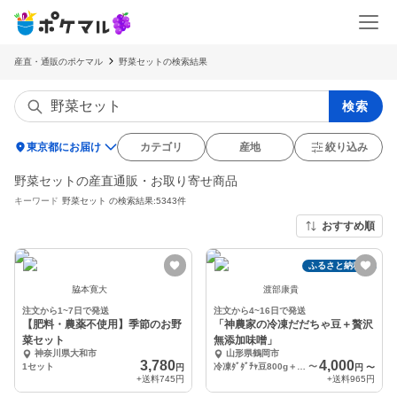
産直・通販のポケマル
野菜セットの検索結果
検索
location_on
東京都にお届け
カテゴリ
産地
絞り込み
野菜セットの産直通販・お取り寄せ商品
キーワード
野菜セット
の検索結果:5343件
おすすめ順
ふるさと納税可
脇本寛大
渡部康貴
注文から1~7日で発送
注文から4~16日で発送
【肥料・農薬不使用】季節のお野
「神農家の冷凍だだちゃ豆＋贅沢
菜セット
無添加味噌」
神奈川県大和市
山形県鶴岡市
3,780
4,000
1セット
冷凍ﾀﾞﾀﾞﾁｬ豆800g＋お味噌５００ｇ
〜
円
円
〜
+送料
745円
+送料
965円