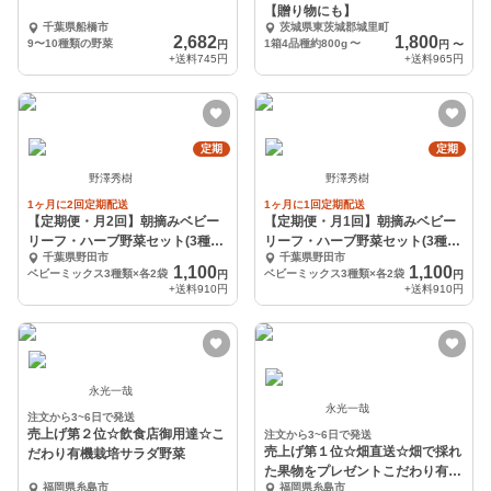
【贈り物にも】
千葉県船橋市
茨城県東茨城郡城里町
2,682
1,800
9〜10種類の野菜
1箱4品種約800g
〜
円
円
〜
+送料
745円
+送料
965円
定期
定期
野澤秀樹
野澤秀樹
1ヶ月に2回定期配送
1ヶ月に1回定期配送
【定期便・月2回】朝摘みベビー
【定期便・月1回】朝摘みベビー
リーフ・ハーブ野菜セット(3種
リーフ・ハーブ野菜セット(3種
千葉県野田市
千葉県野田市
類)新鮮野菜を食卓に
類)新鮮野菜を食卓に
1,100
1,100
ベビーミックス3種類×各2袋
ベビーミックス3種類×各2袋
円
円
+送料
910円
+送料
910円
永光一哉
永光一哉
注文から3~6日で発送
売上げ第２位☆飲食店御用達☆こ
注文から3~6日で発送
売上げ第１位☆畑直送☆畑で採れ
だわり有機栽培サラダ野菜
た果物をプレゼントこだわり有機
福岡県糸島市
福岡県糸島市