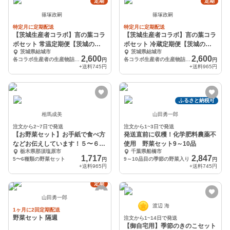
定期
定期
篠塚政嗣
篠塚政嗣
特定月に定期配送
特定月に定期配送
【茨城生産者コラボ】言の葉コラ
【茨城生産者コラボ】言の葉コラ
ボセット 常温定期便【茨城の美
ボセット 冷蔵定期便【茨城の美
茨城県結城市
茨城県結城市
味いもん】
味いもん】
2,600
2,600
各コラボ生産者の生産物詰め合わせ
各コラボ生産者の生産物詰め合わせ
円
円
+送料
745円
+送料
965円
ふるさと納税可
相馬成美
山田勇一郎
注文から2~7日で発送
注文から1~3日で発送
【お野菜セット】お手紙で食べ方
発送直前に収穫！化学肥料農薬不
などお伝えしています！５〜６種
使用 野菜セット9～10品
栃木県那須塩原市
千葉県船橋市
類お楽しみ
1,717
2,847
5〜6種類の野菜セット
9～10品目の季節の野菜入り
円
円
+送料
965円
+送料
745円
定期
山田勇一郎
渡辺 海
1ヶ月に2回定期配送
野菜セット 隔週
注文から1~14日で発送
【御自宅用】季節のきのこセット