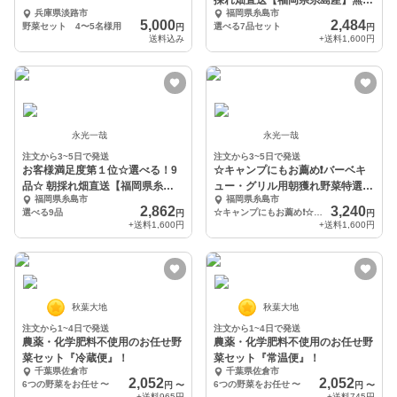
採れ畑直送【福岡県糸島産】無農
類)
兵庫県淡路市
福岡県糸島市
薬・無化学肥料栽培
5,000
2,484
野菜セット 4〜5名様用
選べる7品セット
円
円
送料込み
+送料
1,600円
永光一哉
永光一哉
注文から3~5日で発送
注文から3~5日で発送
お客様満足度第１位☆選べる！9
☆キャンプにもお薦め❗️バーベキ
品☆ 朝採れ畑直送【福岡県糸島
ュー・グリル用朝獲れ野菜特選セ
福岡県糸島市
福岡県糸島市
産】無農薬無化学肥料
ット・福岡県糸島産
2,862
3,240
選べる9品
☆キャンプにもお薦め❗️☆バーベキュー・グリル用朝獲れ野菜特選セット・福岡県糸島産
円
円
+送料
1,600円
+送料
1,600円
秋葉大地
秋葉大地
注文から1~4日で発送
注文から1~4日で発送
農薬・化学肥料不使用のお任せ野
農薬・化学肥料不使用のお任せ野
菜セット『冷蔵便』！
菜セット『常温便』！
千葉県佐倉市
千葉県佐倉市
2,052
2,052
6つの野菜をお任せ
〜
6つの野菜をお任せ
〜
円
〜
円
〜
+送料
965円
+送料
745円