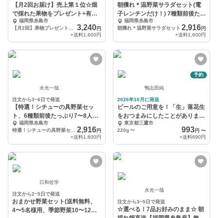
【月2回お届け】売上第１位☆畑
朝獲れ＊温野菜サラダセット(電
で採れた果物をプレゼント+有機
子レンチンだけ！) 7種類前後たっ
福岡県糸島市
福岡県糸島市
栽培野菜10品セット
ぷり5〜8人分
3,240
2,916
【月2回】果物プレゼント+野菜10品
朝獲れ＊温野菜サラダセット
円
円
+送料
1,600円
+送料
1,600円
予約
永光一哉
鴨志田純
注文から3~6日で発送
2026年10月に発送
【特選！シチューの具野菜セッ
ビールのご用意を！「生」落花生
ト、6種類前後たっぷり7〜8人
をおつまみにしたことがあります
福岡県糸島市
東京都三鷹市
分！】無農薬野菜
か？10月発送
2,916
993
特選！シチューの具野菜セット
220g
〜
円
円
〜
+送料
1,600円
+送料
690円
日和佐学
永光一哉
注文から2~5日で発送
おまかせ野菜セット(送料無料、
注文から3~5日で発送
☆選べる！7品お好みのまま☆ 朝
4〜5名様用、季節野菜10〜12種