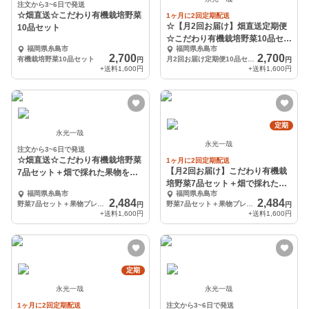
注文から3~6日で発送
☆畑直送☆こだわり有機栽培野菜
1ヶ月に2回定期配送
☆【月2回お届け】畑直送定期便
10品セット
☆こだわり有機栽培野菜10品セッ
福岡県糸島市
福岡県糸島市
ト
2,700
2,700
有機栽培野菜10品セット
月2回お届け定期便10品セット
円
円
+送料
1,600円
+送料
1,600円
定期
永光一哉
永光一哉
注文から3~6日で発送
☆畑直送☆こだわり有機栽培野菜
1ヶ月に2回定期配送
【月2回お届け】こだわり有機栽
7品セット＋畑で採れた果物をプ
培野菜7品セット＋畑で採れた果
レゼント‼️
福岡県糸島市
福岡県糸島市
物をプレゼント‼️
2,484
2,484
野菜7品セット＋果物プレゼント
野菜7品セット＋果物プレゼント
円
円
+送料
1,600円
+送料
1,600円
定期
永光一哉
永光一哉
1ヶ月に2回定期配送
注文から3~6日で発送