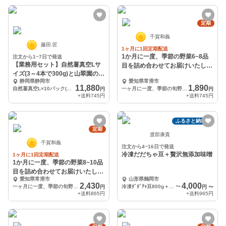
定期
千賀和義
藤田 匠
1ヶ月に1回定期配送
1か月に一度、季節の野菜6~8品
注文から1~7日で発送
【業務用セット】自然薯真空Lサ
目を詰め合わせてお届けいたしま
イズ(3～4本で300g)と山翠園のい
す
静岡県静岡市
愛知県常滑市
こいのセット
11,880
1,890
自然薯真空L×10パック(300g×10)と、いこい100g×2袋
一ヶ月に一度、季節の旬野菜をお届けいたします
円
円
+送料
745円
+送料
745円
ふるさと納税可
定期
渡部康貴
千賀和義
注文から4~16日で発送
冷凍だだちゃ豆＋贅沢無添加味噌
1ヶ月に1回定期配送
1か月に一度、季節の野菜8~10品
目を詰め合わせてお届けいたしま
愛知県常滑市
山形県鶴岡市
す
2,430
4,000
一ヶ月に一度、季節の旬野菜をお届けいたします
冷凍ﾀﾞﾀﾞﾁｬ豆800g＋お味噌５００ｇ
〜
円
円
〜
+送料
865円
+送料
965円