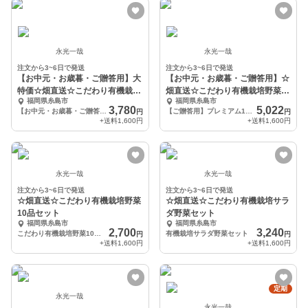
永光一哉
永光一哉
注文から3~6日で発送
注文から3~6日で発送
【お中元・お歳暮・ご贈答用】大
【お中元・お歳暮・ご贈答用】☆
特価☆畑直送☆こだわり有機栽培
畑直送☆こだわり有機栽培野菜プ
福岡県糸島市
福岡県糸島市
野菜プレミアムセット
レミアムセット
3,780
5,022
【お中元・お歳暮・ご贈答用】大特価☆畑直送☆こだわり有機栽培野菜プレミアムセット
【ご贈答用】プレミアム14品前後
円
円
+送料
1,600円
+送料
1,600円
永光一哉
永光一哉
注文から3~6日で発送
注文から3~6日で発送
☆畑直送☆こだわり有機栽培野菜
☆畑直送☆こだわり有機栽培サラ
10品セット
ダ野菜セット
福岡県糸島市
福岡県糸島市
2,700
3,240
こだわり有機栽培野菜10品セット
有機栽培サラダ野菜セット
円
円
+送料
1,600円
+送料
1,600円
定期
永光一哉
永光一哉