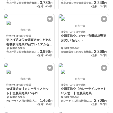
栽培野菜10品セット
3,780
3,240
売上げ第２位☆飲食店御用達☆こだわり有機栽培サラダ野菜
売上げ第１位☆畑直送☆畑で採れた果物をプレゼントこだわり有機栽培野菜10品セット
円
円
+送料
1,600円
+送料
1,600円
永光一哉
永光一哉
注文から3~6日で発送
☆畑直送☆こだわり有機栽培野菜
注文から3~6日で発送
売上げ第３位☆畑直送☆こだわり
お試し7品セット
有機栽培野菜13品プレミアムセッ
福岡県糸島市
福岡県糸島市
ト
3,996
2,268
売上げ第３位☆畑直送☆こだわり有機栽培野菜13品プレミアムセット
☆畑直送☆こだわり有機栽培野菜お試し7品セット
円
円
+送料
1,600円
+送料
1,600円
永光一哉
永光一哉
注文から3~6日で発送
注文から3~6日で発送
☆畑直送☆【カレーライスセッ
☆畑直送☆【カレーライスセット
ト】無農薬野菜1.5キロ
10人前！】無農薬野菜
福岡県糸島市
福岡県糸島市
1,458
2,700
カレーライス用の野菜(人参、タマネギ、じゃがいも各500グラム
カレーライス用の野菜(人参、タマネギ、じゃがいも各1キロ
円
円
+送料
1,380円
+送料
1,380円