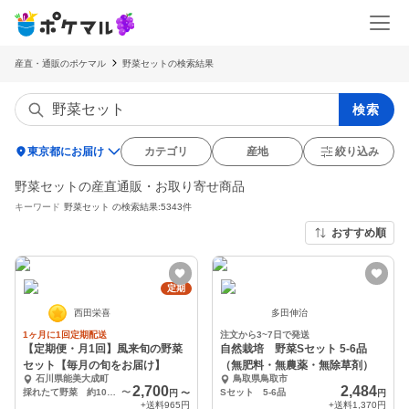
産直・通販のポケマル
野菜セットの検索結果
検索
location_on
東京都にお届け
カテゴリ
産地
絞り込み
野菜セットの産直通販・お取り寄せ商品
キーワード
野菜セット
の検索結果:5343件
おすすめ順
定期
西田栄喜
多田伸治
1ヶ月に1回定期配送
注文から3~7日で発送
【定期便・月1回】風来旬の野菜
自然栽培 野菜Sセット 5-6品
セット【毎月の旬をお届け】
（無肥料・無農薬・無除草剤）
石川県能美大成町
鳥取県鳥取市
2,700
2,484
採れたて野菜 約10～12種
〜
Sセット 5-6品
円
〜
円
+送料
965円
+送料
1,370円