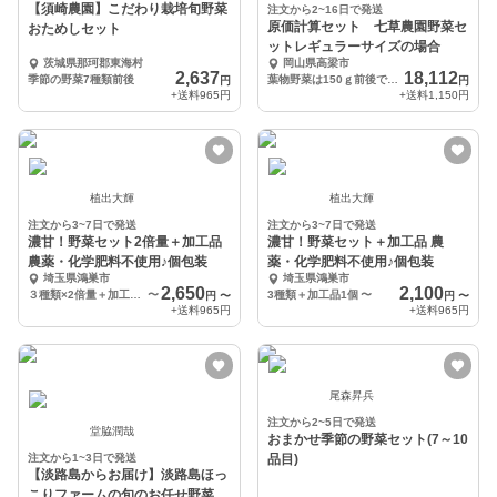
【須崎農園】こだわり栽培旬野菜
注文から2~16日で発送
原価計算セット 七草農園野菜セ
おためしセット
ットレギュラーサイズの場合
茨城県那珂郡東海村
岡山県高梁市
2,637
18,112
季節の野菜7種類前後
葉物野菜は150ｇ前後で1パック等、およそ1～2回分を1パックにしております。
円
円
+送料
965円
+送料
1,150円
植出大輝
植出大輝
注文から3~7日で発送
注文から3~7日で発送
濃甘！野菜セット2倍量＋加工品
濃甘！野菜セット＋加工品 農
農薬・化学肥料不使用♪個包装
薬・化学肥料不使用♪個包装
埼玉県鴻巣市
埼玉県鴻巣市
2,650
2,100
３種類×2倍量＋加工品1個
〜
3種類＋加工品1個
〜
円
〜
円
〜
+送料
965円
+送料
965円
尾森昇兵
注文から2~5日で発送
堂脇潤哉
おまかせ季節の野菜セット(7～10
注文から1~3日で発送
品目)
【淡路島からお届け】淡路島ほっ
こりファームの旬のお任せ野菜セ