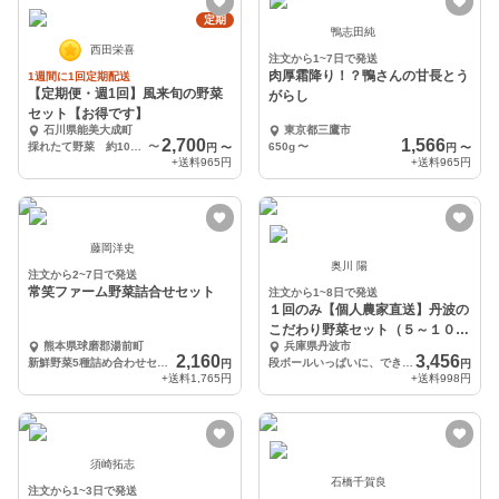
定期
鴨志田純
西田栄喜
注文から1~7日で発送
肉厚霜降り！？鴨さんの甘長とう
1週間に1回定期配送
【定期便・週1回】風来旬の野菜
がらし
セット【お得です】
石川県能美大成町
東京都三鷹市
2,700
1,566
採れたて野菜 約10～12種
〜
650g
〜
円
〜
円
〜
+送料
965円
+送料
965円
藤岡洋史
奥川 陽
注文から2~7日で発送
常笑ファーム野菜詰合せセット
注文から1~8日で発送
１回のみ【個人農家直送】丹波の
こだわり野菜セット（５～１０品
熊本県球磨郡湯前町
兵庫県丹波市
目）
2,160
3,456
新鮮野菜5種詰め合わせセット
段ボールいっぱいに、できるだけ入れさせて頂きます
円
円
+送料
1,765円
+送料
998円
須崎拓志
石橋千賀良
注文から1~3日で発送