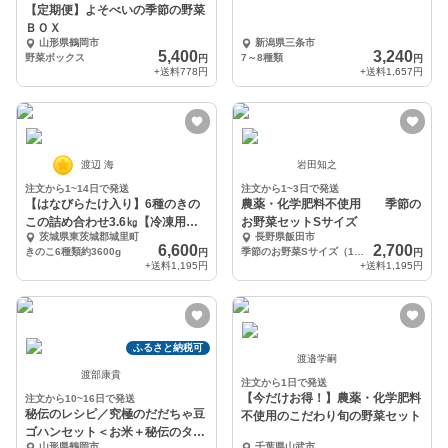
【定期便】よそべいの季節の野菜
ＢＯＸ
山形県鶴岡市
新潟県三条市
5,400
3,240
野菜ボックス
7～8種類
円
円
+送料
778円
+送料
1,657円
渡辺 海
岩田知之
注文から1~14日で発送
注文から1~3日で発送
【はなびらたけ入り】6種のきの
農薬・化学肥料不使用 季節の
この詰め合わせ3.6㎏【冷凍用袋
お野菜セットSサイズ
茨城県東茨城郡城里町
長野県飯田市
20枚付き】
6,600
2,700
きのこ6種類約3600g
季節のお野菜Sサイズ（1〜2人分）
円
円
+送料
1,195円
+送料
1,195円
ふるさと納税可
渡邉学嗣
渡部康貴
注文から1日で発送
【今だけお得！】農薬・化学肥料
注文から10~16日で発送
秘伝のレシピ／究極のだだちゃ豆
不使用のこだわり旬の野菜セット
ゴハンセット＜お米＋秘伝のタレ
山形県鶴岡市
千葉県山武市