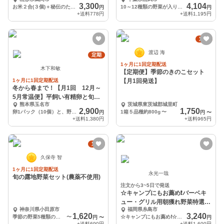
＋無添加味噌＞
3,300
4,104
お米２合(３個)＋秘伝のたれ(３個)＋お味噌(２個)
10～12種類の野菜が入ります。
円
円
+送料
778円
+送料
1,195円
定期
渡辺 海
定期
1ヶ月に1回定期配送
木下和敏
【定期便】季節のきのこセット
1ヶ月に1回定期配送
【月1回発送】
冬から春まで！【月1回 12月～
5月常温便】平飼い有精卵と旬野
熊本県玉名市
茨城県東茨城郡城里町
菜セット便
2,900
1,750
卵1パック（10個）と、野菜5～6品種です。
1箱５品種約800g
〜
円
円
〜
+送料
1,380円
+送料
965円
定期
久保寺 智
1ヶ月に1回定期配送
永光一哉
旬の露地野菜セット(農薬不使用)
注文から3~5日で発送
☆キャンプにもお薦め❗️バーベキ
ュー・グリル用朝獲れ野菜特選セ
神奈川県小田原市
福岡県糸島市
ット・福岡県糸島産
1,620
3,240
季節の野菜5種類の詰め合わせ
〜
☆キャンプにもお薦め❗️☆バーベキュー・グリル用朝獲れ野菜特選セット・福岡県糸島産
円
〜
円
+送料
690円
+送料
1,600円