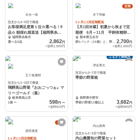
定期
永光一哉
木下和敏
注文から3~5日で発送
1ヶ月に1回定期配送
お客様満足度第１位☆選べる！9
【月1回冷蔵】初夏から秋まで定
品☆ 朝採れ畑直送【福岡県糸島
期便 6月～11月 平飼有精卵と
福岡県糸島市
熊本県玉名市
産】無農薬無化学肥料
旬野菜セット便
2,862
2,700
選べる9品
卵1パック（10個）と、野菜5～6品種です。
円
円
+送料
1,600円
+送料
1,600円
ふるさと納税可
津金勇太
注文から3~7日で発送
五十嵐優樹
季節の野菜箱
注文から1~3日で発送
飛騨高山野菜『おおごっつぉ』マ
リーゴールド（葉）
岐阜県高山市
長野県中野市
598
3,682
1個
〜
季節の野菜11種以上
円
〜
円
+送料
910円
+送料
965円
定期
内山徳寿
渡部康貴
注文から2~3日で発送
内山農園旬の野菜セット
1ヶ月に1回定期配送