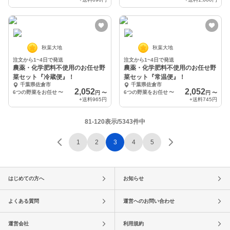
秋葉大地
秋葉大地
注文から1~4日で発送
注文から1~4日で発送
農薬・化学肥料不使用のお任せ野
農薬・化学肥料不使用のお任せ野
菜セット『冷蔵便』！
菜セット『常温便』！
千葉県佐倉市
千葉県佐倉市
2,052
2,052
6つの野菜をお任せ
〜
6つの野菜をお任せ
〜
円
〜
円
〜
+送料
965円
+送料
745円
81-120表示/5343件中
1
2
3
4
5
はじめての方へ
お知らせ
よくある質問
運営へのお問い合わせ
運営会社
利用規約