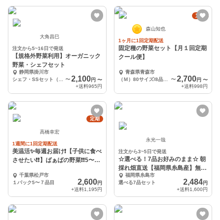
定期
森山知也
大角昌巳
1ヶ月に1回定期配送
固定種の野菜セット【月１回定期
注文から5~16日で発送
【規格外野菜利用】オーガニック
クール便】
野菜・シェフセット
静岡県掛川市
青森県青森市
2,100
2,700
シェフ・SSセット（規格外野菜を簡易包装して増量しました。）
〜
（Ｍ）80サイズ/8品目以上
〜
円
〜
円
〜
+送料
965円
+送料
998円
定期
高橋幸宏
永光一哉
1週間に1回定期配送
美温活✨毎週お届け❗【子供に食べ
注文から3~5日で発送
☆選べる！7品お好みのまま☆ 朝
させたい❗❗】ばぁばの野菜❗❗5〜７
採れ畑直送【福岡県糸島産】無農
品目✨✨
千葉県松戸市
福岡県糸島市
薬・無化学肥料栽培
2,600
2,484
１パック5〜７品目
選べる7品セット
円
円
+送料
1,195円
+送料
1,600円