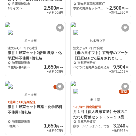
兵庫県淡路市
高知県高岡郡檮原町
ット(S・M・L)
2,500
2,500
Sサイズ
〜
季節の野菜セット(7品目)
〜
円
〜
円
〜
+送料
998円
+送料
1,370円
植出大輝
波多野公平
注文から3~7日で発送
注文から3~7日で発送
濃甘！野菜セット2倍量 農薬・化
【母の日ギフト】京野菜のブーケ
学肥料不使用♪個包装
【日経MJにて紹介されまし
埼玉県鴻巣市
京都府南丹市
た！】
1,650
9,504
３種類×各2袋
〜
バケツにお野菜を盛り込みます
円
〜
円
+送料
965円
+送料
1,261円
定期
定期
植出大輝
奥川 陽
1週間に1回定期配送
濃甘！野菜セット農薬・化学肥料
1ヶ月に1回定期配送
月１回【個人農家直送】丹波のこ
不使用♪個包装
だわり野菜セット（５～１０品
埼玉県鴻巣市
兵庫県丹波市
目）
1,650
3,240
5種類
〜
段ボールいっぱいに、できるだけ入れさせて頂きます
円
〜
円
+送料
965円
+送料
998円