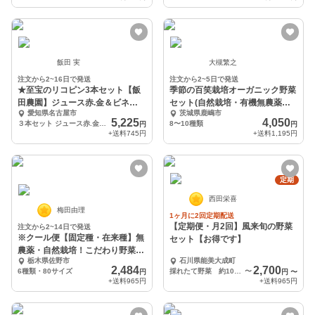
飯田 実
大槻繁之
注文から2~16日で発送
注文から2~5日で発送
★至宝のリコピン3本セット【飯
季節の百笑栽培オーガニック野菜
田農園】ジュース赤.金＆ビネガ
セット(自然栽培・有機無農薬栽
愛知県名古屋市
茨城県鹿嶋市
ー
培)
5,225
4,050
３本セット ジュース赤.金＆ビネガー
8〜10種類
円
円
+送料
745円
+送料
1,195円
定期
西田栄喜
梅田由理
1ヶ月に2回定期配送
【定期便・月2回】風来旬の野菜
注文から2~14日で発送
※クール便【固定種・在来種】無
セット【お得です】
農薬・自然栽培！こだわり野菜
栃木県佐野市
石川県能美大成町
ポケマルセットS
2,484
2,700
6種類・80サイズ
採れたて野菜 約10～12種
〜
円
円
〜
+送料
965円
+送料
965円