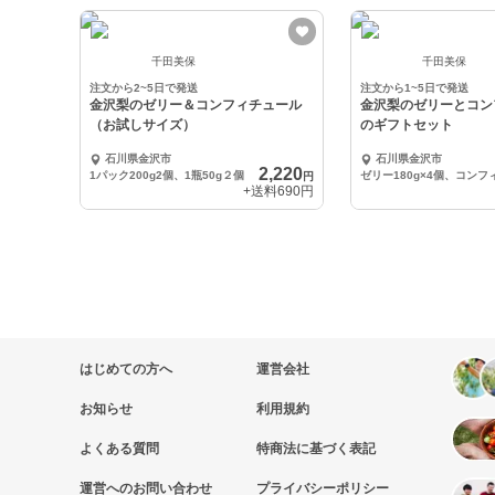
千田美保
千田美保
注文から2~5日で発送
注文から1~5日で発送
金沢梨のゼリー＆コンフィチュール
金沢梨のゼリーとコン
（お試しサイズ）
のギフトセット
石川県金沢市
石川県金沢市
2,220
1パック200g2個、1瓶50g２個
円
+送料
690円
はじめての方へ
運営会社
お知らせ
利用規約
よくある質問
特商法に基づく表記
運営へのお問い合わせ
プライバシーポリシー