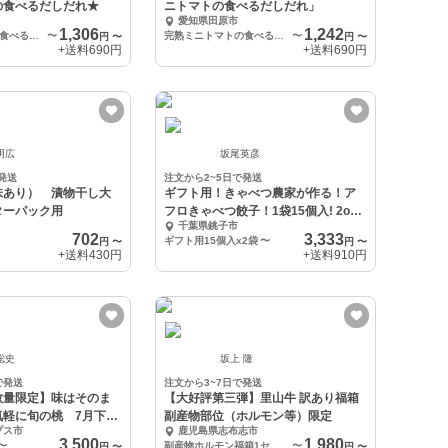
の食べるだしだれ★
ニトマトの食べるだしだれ」
愛知県田原市
1,306
1,242
完熟ミニトマトの食べるだしだれ1本（130g）
〜
完熟ミニトマトの食べるだしだれ1本（130g）
〜
円
〜
円
〜
+送料
690円
+送料
690円
明広
坂尾英彦
発送
注文から2~5日で発送
味あり） 漬物干し大
ギフト用！きゃべつ農家が作る！ア
ターパック用
フロきゃべつ餃子！1袋15個入! 2or3
千葉県銚子市
袋
702
3,333
ギフト用15個入x2袋
〜
円
〜
円
〜
+送料
430円
+送料
910円
聡史
坂上 隆
で発送
注文から3~7日で発送
数量限定】味はそのま
【大好評第三弾】里山牛 訳あり福箱
気軽に旬の桃 7月下旬
副産物部位（ホルモン等）限定
プス市
鹿児島県志布志市
3,500
1,980
〜
副産物ホルモン福箱1セット(4～5種類、計800g以上)
〜
円
〜
円
〜