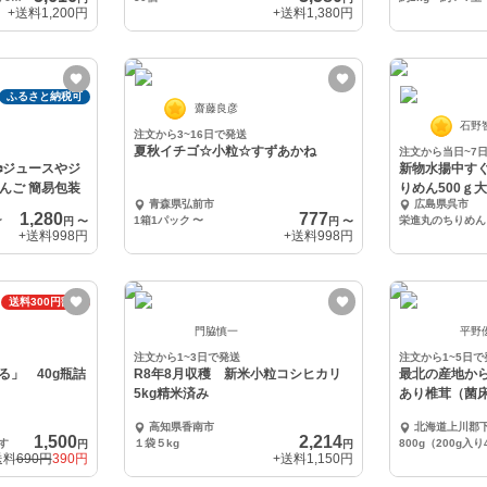
+送料
1,200円
+送料
1,380円
ふるさと納税可
齋藤良彦
石野
注文から3~16日で発送
夏秋イチゴ☆小粒☆すずあかね
注文から当日~7
❄️ジュースやジ
新物水揚中す
んご 簡易包装
りめん500ｇ
青森県弘前市
広島県呉市
こか訳あり
1,280
777
〜
1箱1パック
〜
栄進丸のちりめん
円
〜
円
〜
+送料
998円
+送料
998円
送料300円割引
門脇慎一
平野
注文から1~3日で発送
注文から1~5日で
る」 40g瓶詰
R8年8月収穫 新米小粒コシヒカリ
最北の産地か
5kg精米済み
あり椎茸（菌
高知県香南市
北海道上川郡
1,500
2,214
す
１袋５kg
800g（200g入
円
円
送料
690円
390円
+送料
1,150円