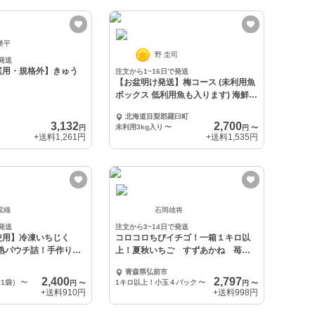
勝平
野 圭司
発送
庭用・規格外】きゅう
注文から1~16日で発送
【お盆明け発送】梅コース (未利用魚
ボックス 低利用魚も入ります) 海鮮セ
ット
北海道目梨郡羅臼町
3,132
2,700
未利用3kg入り
〜
円
円
〜
+送料
1,261円
+送料
1,535円
紫織
石岡雄将
発送
注文から3~14日で発送
使用】冷凍いちじく
コロコロちびイチゴ！一箱１キロ以
完熟パウチ詰！手作りジ
上！夏秋いちご すずあかね 苺
夏
青森県弘前市
2,400
2,797
×1袋）
〜
1キロ以上！小玉４パック
〜
円
〜
円
〜
+送料
910円
+送料
998円