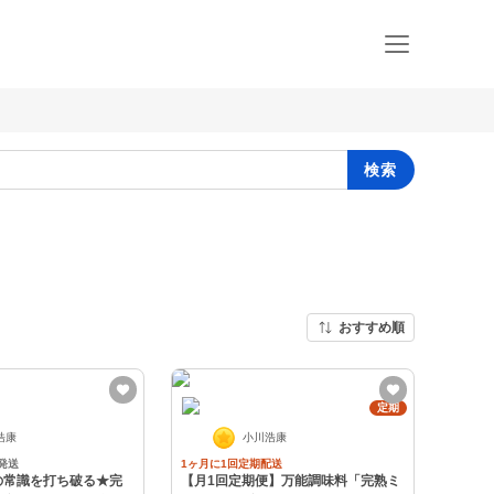
検索
おすすめ順
定期
浩康
小川浩康
発送
1ヶ月に1回定期配送
の常識を打ち破る★完
【月1回定期便】万能調味料「完熟ミ