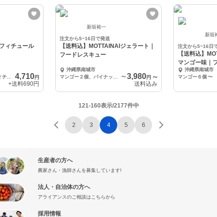
新垣裕一
新垣
注文から5~16日で発送
フィチュール
【送料込】MOTTAINAIジェラート｜
注文から5~16日
【送料込】MOT
フードレスキュー
マンゴー味｜
沖縄県南城市
沖縄県南城市
4,710
3,980
ゼリー180g×4個、コンフィチュール120g×1瓶、50g×1瓶
マンゴー２個、パイナップル２個、バナナ２個
〜
マンゴー６個
〜
円
円
〜
+送料
690円
送料込み
121-160表示/2177件中
2
3
4
5
6
生産者の方へ
農家さん・漁師さんを募集しています!
法人・自治体の方へ
アライアンスのご相談はこちらから
採用情報