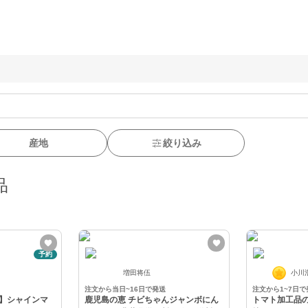
産地
絞り込み
品
予約
増田将伍
小川
注文から当日~16日で発送
注文から1~7日で
】シャインマ
鹿児島の恵 チビちゃんジャンボにん
トマト加工品