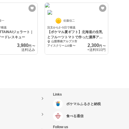
裕一
佐藤信二
で発送
注文から2~5日で発送
TAINAIジェラート｜
【ポケマル夏ギフト】北海道の生乳
フードレスキュー
とフルーツトマトで作った濃厚アイ
山梨県南アルプス市
スクリーム
3,980
2,300
アイスクリーム6個
〜
円
〜
円
〜
送料込み
+送料
910円
Links
ポケマルふるさと納税
食べる通信
Follow us