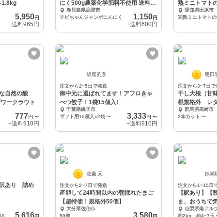
1.8kg
にく500g農薬化学肥料不使用 送料
熟ミニトマト
鹿児島県鹿屋市
愛知県田原市
600円
5,950
1,150
チビちゃんジャンボにんにく
円
円
+送料
965円
+送料
600円
坂尾英彦
恩田
注文から2~5日で発送
注文から3~7日で
な自然の酸
御中元に選ばれてます！アフロきゃ
干し大根（甘
ザワークラウト
べつ餃子！1袋15個入!
根規格外 レ
千葉県銚子市
群馬県高崎市
777
3,333
ギフト用15個入x2袋
〜
2本カット
〜
円
〜
円
〜
+送料
910円
+送料
910円
佐藤 元
扶瀬
訳あり 詰め
注文から2~7日で発送
注文から1~15日
産卵して24時間以内の朝採れたまご
【訳あり】【
【超特価！規格外50個】
ま、おうちで
大分県佐伯市
山梨県南アル
より発送
5,616
3,580
訳あり毛蟹1kg（1kgあたり6〜7尾）
50個
約2kg 約4~7玉
円
円