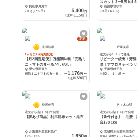
スカット 3〜5房 約1.6-
岡山県真庭市
山梨県笛吹市
5,400
2ｋｇ(3〜6房）
3-5房1.6-1.8g
円
+送料
1,150円
定期
小川浩康
坂尾英彦
1ヶ月に2回定期配送
注文から1~3日で発送
【月2回定期便】万能調味料「完熟ミ
リピーター続出！芳醇
ニトマトの食べるだしだれ」
味！アフロきゃべつ 
愛知県田原市
千葉県銚子市
1,176
完熟ミニトマトの食べるだしだれ1本（130g）
〜
お試し １ 袋
〜
円
〜
+送料
690円
松坂俊秀
佐々木功明
注文から当日~3日で発送
注文から当日~4日で発送
【訳あり商品】利尻昆布カット昆布
【条件付き】 毛蟹 
合わせ1kg
北海道利尻郡利尻町
宮城県本吉郡南三陸町
1,650
1パック80g
円