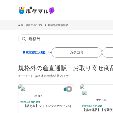
産直・通販のポケマル
規格外の検索結果
location_on
カテゴリ
東京都にお届け
規格外の産直通販・お取り寄せ商
キーワード
規格外
の検索結果:2177件
予約
林 佳吾
中村長年
2026年9月に発送
【訳あり】シャインマスカット2kg
2026年9月に発送
【規格外品】【冷蔵便