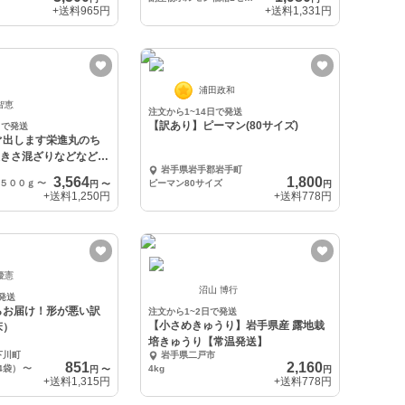
+送料
965円
+送料
1,331円
浦田政和
智恵
注文から1~14日で発送
【訳あり】ピーマン(80サイズ)
日で発送
ぐ出します栄進丸のち
大きさ混ざりなどなどど
岩手県岩手郡岩手町
3,564
1,800
５００ｇ
〜
ピーマン80サイズ
円
〜
円
+送料
1,250円
+送料
778円
優憲
沼山 博行
発送
らお届け！形が悪い訳
注文から1~2日で発送
【小さめきゅうり】岩手県産 露地栽
床）
培きゅうり【常温発送】
下川町
岩手県二戸市
851
2,160
り4袋）
〜
4kg
円
〜
円
+送料
1,315円
+送料
778円