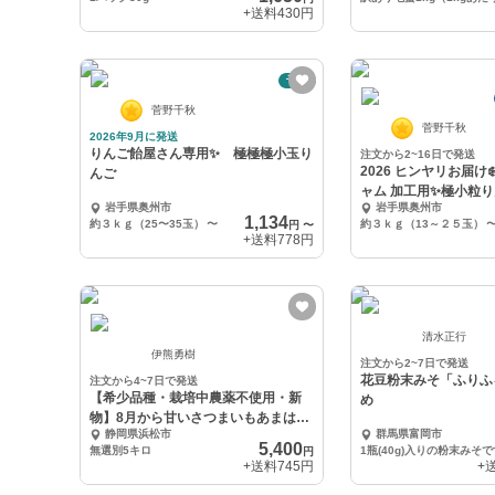
+送料
430円
予約
菅野千秋
菅野千秋
2026年9月に発送
りんご飴屋さん専用✨ 極極極小玉り
注文から2~16日で発送
2026 ヒンヤリお届け
んご
ャム 加工用✨極小粒り
岩手県奥州市
岩手県奥州市
1,134
約３ｋｇ（25〜35玉）
〜
約３ｋｇ（13～２５玉）
円
〜
+送料
778円
清水正行
伊熊勇樹
注文から2~7日で発送
花豆粉末みそ「ふりふ
注文から4~7日で発送
【希少品種・栽培中農薬不使用・新
め
物】8月から甘いさつまいもあまはず
静岡県浜松市
群馬県富岡市
き
5,400
無選別5キロ
1瓶(40g)入りの粉末みそで
円
+送料
745円
+