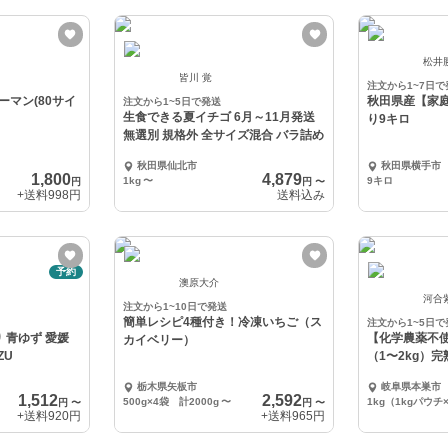
松井
皆川 覚
注文から1~7日で
マン(80サイ
秋田県産【家
注文から1~5日で発送
生食できる夏イチゴ 6月～11月発送
り9キロ
無選別 規格外 全サイズ混合 バラ詰め
秋田県仙北市
秋田県横手市
1,800
4,879
1kg
〜
9キロ
円
円
〜
+送料
998円
送料込み
予約
澳原大介
河合
注文から1~10日で発送
簡単レシピ4種付き！冷凍いちご（ス
注文から1~5日で
り 青ゆず 愛媛
【化学農薬不
カイベリー）
ZU
（1〜2kg）
ャムに◎
栃木県矢板市
岐阜県本巣市
1,512
2,592
500g×4袋 計2000g
〜
1kg（1kgパウチ
円
〜
円
〜
+送料
920円
+送料
965円