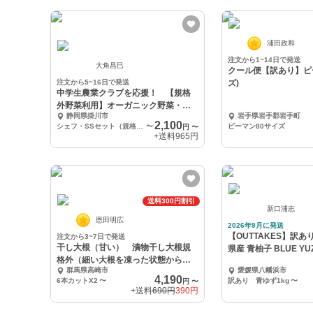
浦田政和
注文から1~14日で発送
大角昌巳
クール便【訳あり】ピー
注文から5~16日で発送
ズ)
中学生農業クラブを応援！ 【規格
外野菜利用】オーガニック野菜・シ
静岡県掛川市
岩手県岩手郡岩手町
ェフセット
2,100
シェフ・SSセット（規格外野菜を簡易包装して増量しました。）
〜
ピーマン80サイズ
円
〜
+送料
965円
送料300円割引
新口浦志
恩田明広
2026年9月に発送
【OUTTAKES】訳あ
注文から3~7日で発送
干し大根（甘い） 漬物干し大根規
県産 青柚子 BLUE YU
格外（細い大根を凍った状態からカ
群馬県高崎市
愛媛県八幡浜市
ラカラまで）大
4,190
6本カットX2
〜
訳あり 青ゆず1kg
〜
円
〜
+送料
690円
390円