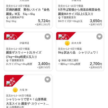
大谷茂樹
伊藤博道
注文から1~2日で発送
注文から1~16日で発送
圧倒的糖度 黄色いスイカ『金色
9月半ば前後から発送自根苗金色
羅皇』M玉 5㎏～6㎏
羅皇MAサイズ以上1玉入り
兵庫県神戸市
千葉県富里市
5,724
3,650
5kg~6kg
MAサイズ(5〜6kg)1玉
円
円
+送料
1,261円
+送料
745円
注
文
受
付
停
止
注
文
受
付
停
止
中
中
伊藤博道
鈴木大輝
注文から1~3日で発送
注文から2~5日で発送
羅皇ザスウィート2Lサイズ
9kg 訳あり品 シャリジュワ！
(7kg〜8kg程度)1玉入り
千葉県富里市
神奈川県三浦市
3,400
2,700
2Lサイズ7kg〜8kg程度
一箱9kg〜10kg程度
円
円
+送料
745円
+送料
865円
注
文
受
付
停
止
中
大場 努
注文から1~16日で発送
シャリシャリで甘々！山形県産
大玉スイカ 羅皇ザ･スウィート
山形県村山市