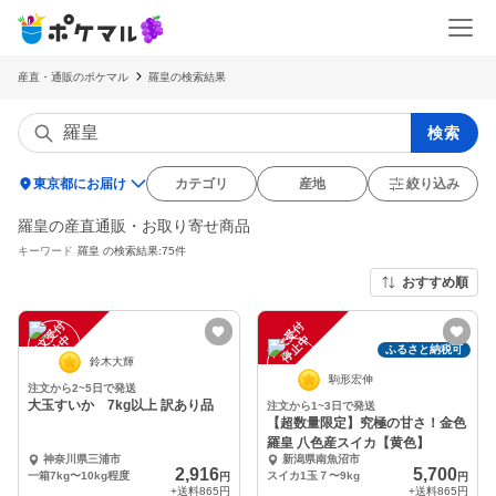
産直・通販のポケマル
羅皇の検索結果
検索
location_on
東京都にお届け
カテゴリ
産地
絞り込み
羅皇の産直通販・お取り寄せ商品
キーワード
羅皇
の検索結果:75件
おすすめ順
注
文
受
付
停
止
注
文
受
付
停
止
中
中
ふるさと納税可
鈴木大輝
駒形宏伸
注文から2~5日で発送
大玉すいか 7kg以上 訳あり品
注文から1~3日で発送
【超数量限定】究極の甘さ！金色
羅皇 八色産スイカ【黄色】
神奈川県三浦市
新潟県南魚沼市
2,916
5,700
一箱7kg〜10kg程度
スイカ1玉７〜9kg
円
円
+送料
865円
+送料
865円