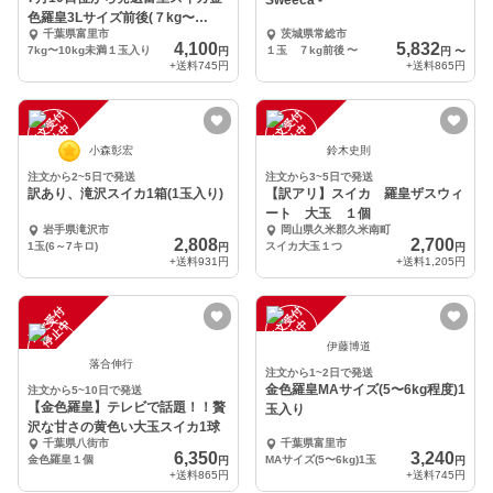
Sweeca -
色羅皇3Lサイズ前後(７kg〜
千葉県富里市
茨城県常総市
10kg)1玉。
4,100
5,832
7kg〜10kg未満１玉入り
１玉 ７kg前後
〜
円
円
〜
+送料
745円
+送料
865円
注
文
受
付
停
止
注
文
受
付
停
止
中
中
小森彰宏
鈴木史則
注文から2~5日で発送
注文から3~5日で発送
訳あり、滝沢スイカ1箱(1玉入り)
【訳アリ】スイカ 羅皇ザスウィ
ート 大玉 １個
岩手県滝沢市
岡山県久米郡久米南町
2,808
2,700
1玉(6～7キロ)
スイカ大玉１つ
円
円
+送料
931円
+送料
1,205円
注
文
受
付
停
止
注
文
受
付
停
止
中
中
伊藤博道
落合伸行
注文から1~2日で発送
金色羅皇MAサイズ(5〜6kg程度)1
注文から5~10日で発送
【金色羅皇】テレビで話題！！贅
玉入り
沢な甘さの黄色い大玉スイカ1球
千葉県八街市
千葉県富里市
6,350
3,240
金色羅皇１個
MAサイズ(5〜6kg)1玉
円
円
+送料
865円
+送料
745円