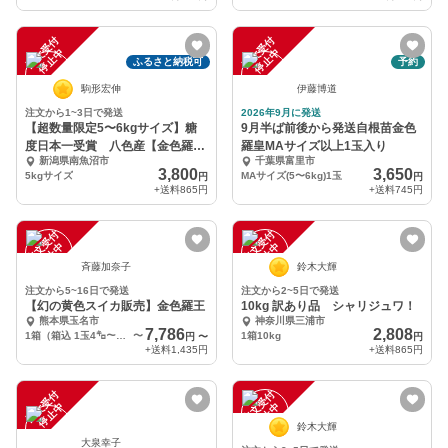
注
文
受
付
停
止
注
文
受
付
停
止
中
中
ふるさと納税可
予約
駒形宏伸
伊藤博道
注文から1~3日で発送
2026年9月に発送
【超数量限定5〜6kgサイズ】糖
9月半ば前後から発送自根苗金色
度日本一受賞 八色産【金色羅
羅皇MAサイズ以上1玉入り
新潟県南魚沼市
千葉県富里市
皇】スイカ
3,800
3,650
5kgサイズ
MAサイズ(5〜6kg)1玉
円
円
+送料
865円
+送料
745円
注
文
受
付
停
止
注
文
受
付
停
止
中
中
斉藤加奈子
鈴木大輝
注文から5~16日で発送
注文から2~5日で発送
【幻の黄色スイカ販売】金色羅王
10kg 訳あり品 シャリジュワ！
熊本県玉名市
神奈川県三浦市
7,786
2,808
1箱（箱込 1玉4㌔～5.9㌔）
〜
1箱10kg
円
〜
円
+送料
1,435円
+送料
865円
注
文
受
付
停
止
注
文
受
付
停
止
中
中
鈴木大輝
大泉幸子