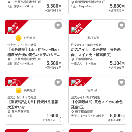
山形県西村山郡大江町
山形県西村山郡大江町
果実の大玉西瓜
大玉西瓜
5,580
5,880
1玉（約8kg〜9kg）
1玉（8kg〜9kg）
円
円
+送料
931円
+送料
931円
注
文
受
付
停
止
注
文
受
付
停
止
中
中
仲田政信
花檀大聖
注文から1~3日で発送
注文から1~16日で発送
【金色羅皇】1玉（約7kg〜8kg）
幻のスイカ 金色羅皇（黄色果
糖度が自慢の黄色い果実の大玉西
肉、スイカ史上最高糖度）
山形県西村山郡大江町
千葉県山武市
瓜
5,580
5,184
1玉（約7kg〜8kg）
一玉入り 6〜9kg
円
円
+送料
931円
+送料
865円
注
文
受
付
停
止
注
文
受
付
停
止
中
中
菊川敏徳
富岡 修
注文から1~3日で発送
注文から2~5日で発送
【重要!!訳あり!!】日焼け注意報
【今期最終‼︎】黄色スイカの金色
大玉すいか
羅皇1玉
熊本県熊本市
熊本県山鹿市
1,600
5,000
1玉
大玉スイカ1玉7キロ以上
円
円
+送料
1,435円
+送料
1,435円