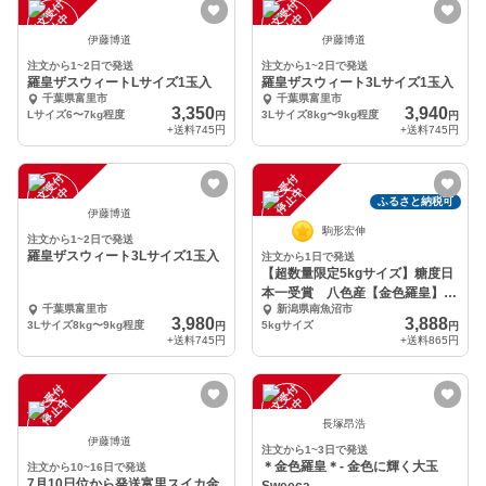
注
文
受
付
停
止
注
文
受
付
停
止
中
中
伊藤博道
伊藤博道
注文から1~2日で発送
注文から1~2日で発送
羅皇ザスウィートLサイズ1玉入
羅皇ザスウィート3Lサイズ1玉入
千葉県富里市
千葉県富里市
3,350
3,940
Lサイズ6〜7kg程度
3Lサイズ8kg〜9kg程度
円
円
+送料
745円
+送料
745円
注
文
受
付
停
止
注
文
受
付
停
止
中
中
ふるさと納税可
伊藤博道
駒形宏伸
注文から1~2日で発送
羅皇ザスウィート3Lサイズ1玉入
注文から1日で発送
【超数量限定5kgサイズ】糖度日
本一受賞 八色産【金色羅皇】ス
千葉県富里市
新潟県南魚沼市
イカ
3,980
3,888
3Lサイズ8kg〜9kg程度
5kgサイズ
円
円
+送料
745円
+送料
865円
注
文
受
付
停
止
注
文
受
付
停
止
中
中
長塚昂浩
伊藤博道
注文から1~3日で発送
＊金色羅皇＊- 金色に輝く大玉
注文から10~16日で発送
7月10日位から発送富里スイカ金