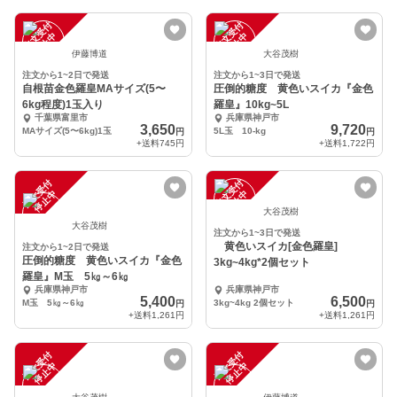
注
文
受
付
停
止
注
文
受
付
停
止
中
中
伊藤博道
大谷茂樹
注文から1~2日で発送
注文から1~3日で発送
自根苗金色羅皇MAサイズ(5〜
圧倒的糖度 黄色いスイカ『金色
6kg程度)1玉入り
羅皇』10kg~5L
千葉県富里市
兵庫県神戸市
3,650
9,720
MAサイズ(5〜6kg)1玉
5L玉 10-kg
円
円
+送料
745円
+送料
1,722円
注
文
受
付
停
止
注
文
受
付
停
止
中
中
大谷茂樹
大谷茂樹
注文から1~3日で発送
黄色いスイカ[金色羅皇]
注文から1~2日で発送
圧倒的糖度 黄色いスイカ『金色
3kg~4kg*2個セット
羅皇』M玉 5㎏～6㎏
兵庫県神戸市
兵庫県神戸市
5,400
6,500
M玉 5㎏～6㎏
3kg~4kg 2個セット
円
円
+送料
1,261円
+送料
1,261円
注
文
受
付
停
止
注
文
受
付
停
止
中
中