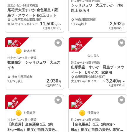
注文から2~5日で発送
シャリジュワ 大玉すいか 7kg
注文から1~16日で発送
尾花沢大玉すいか 金色羅皇＋羅
以上 訳あり
皇ザ・スウィート 各1玉セット
山形県西村山郡西川町
神奈川県三浦市
11,500
2,592
大玉Lサイズⅹ各1玉
〜
1玉7kg以上
円
〜
円
+送料
1,062円
+送料
865円
注
文
受
付
停
止
注
文
受
付
停
止
中
中
鈴木大輝
金山智人
注文から2~5日で発送
数量限定 シャリジュワ！大玉ス
注文から3~8日で発送
山形県産 すいか 羅皇ザ・スウ
イカ
ィート Lサイズ 家庭用
神奈川県三浦市
山形県西村山郡大江町
2,030
3,240
1玉7kg以上
大玉すいかLサイズ 1玉
〜
円
円
〜
+送料
865円
+送料
931円
注
文
受
付
停
止
注
文
受
付
停
止
中
中
仲田政信
仲田政信
注文から1~3日で発送
注文から1~3日で発送
【家庭用】金色羅皇 1玉（約
【金色羅皇】 1玉（約8kg〜
8kg〜9kg）糖度が自慢の黄色い
9kg）糖度が自慢の黄色い果実の