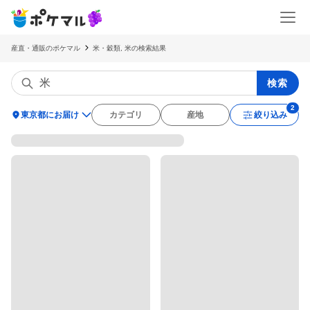
産直・通販のポケマル
米・穀類, 米の検索結果
検索
location_on
東京都にお届け
カテゴリ
産地
絞り込み