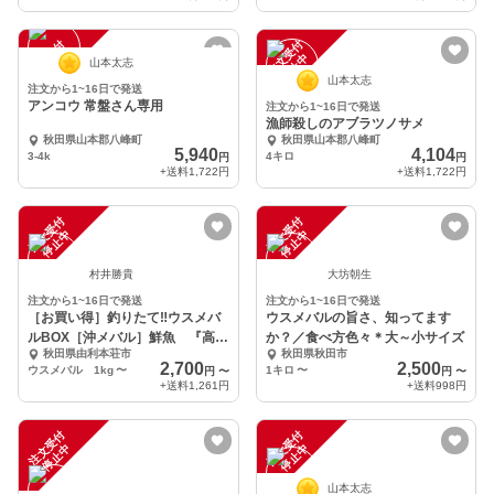
注
文
受
付
停
止
注
文
受
付
停
止
中
中
山本太志
山本太志
注文から1~16日で発送
アンコウ 常盤さん専用
注文から1~16日で発送
漁師殺しのアブラツノサメ
秋田県山本郡八峰町
秋田県山本郡八峰町
5,940
4,104
3-4k
4キロ
円
円
+送料
1,722円
+送料
1,722円
注
文
受
付
停
止
注
文
受
付
停
止
中
中
村井勝貴
大坊朝生
注文から1~16日で発送
注文から1~16日で発送
［お買い得］釣りたて‼️ウスメバ
ウスメバルの旨さ、知ってます
ルBOX［沖メバル］鮮魚 『高級
か？／食べ方色々＊大～小サイズ
秋田県由利本荘市
秋田県秋田市
魚』
2,700
2,500
ウスメバル 1kg
〜
1キロ
〜
円
〜
円
〜
+送料
1,261円
+送料
998円
注
文
受
付
停
止
注
文
受
付
停
止
中
中
山本太志