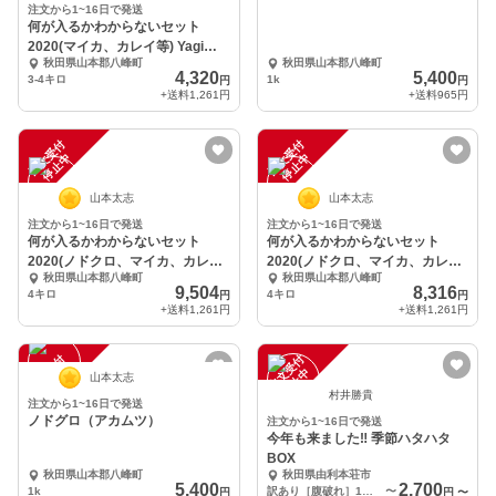
注文から1~16日で発送
何が入るかわからないセット
2020(マイカ、カレイ等) Yagiさ
秋田県山本郡八峰町
秋田県山本郡八峰町
ん専用
4,320
5,400
3-4キロ
1k
円
円
+送料
1,261円
+送料
965円
注
文
受
付
停
止
注
文
受
付
停
止
中
中
山本太志
山本太志
注文から1~16日で発送
注文から1~16日で発送
何が入るかわからないセット
何が入るかわからないセット
2020(ノドクロ、マイカ、カレイ
2020(ノドクロ、マイカ、カレイ
秋田県山本郡八峰町
秋田県山本郡八峰町
等)晴天さん専用
等)晴天さん専用
9,504
8,316
4キロ
4キロ
円
円
+送料
1,261円
+送料
1,261円
注
文
受
付
停
止
注
文
受
付
停
止
中
中
山本太志
村井勝貴
注文から1~16日で発送
ノドグロ（アカムツ）
注文から1~16日で発送
今年も来ました‼️ 季節ハタハタ
BOX
秋田県山本郡八峰町
秋田県由利本荘市
5,400
2,700
1k
訳あり［腹破れ］1キロ
〜
円
円
〜