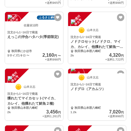
+送料
965円
+送料
998円
注
文
受
付
停
止
注
文
受
付
停
止
ふるさと納税可
中
中
佐藤栄治郎
山本太志
注文から1~16日で発送
えっこの沖合ハタハタ(季節限定)
注文から1~16日で発送
ノドクロセット(ノドクロ、マイ
カ、カレイ、他獲れたて鮮魚一
秋田県にかほ市
秋田県山本郡八峰町
種)
2,160
4,320
Sサイズ1キロ
〜
2k
円
〜
円
+送料
998円
+送料
1,722円
注
文
受
付
停
止
注
文
受
付
停
止
中
中
山本太志
注文から1~16日で発送
山本太志
ノドグロ（アカムツ）
注文から1~16日で発送
獲れたてマイカセット(マイカ、
カレイ、他獲れたて鮮魚２種)
秋田県山本郡八峰町
秋田県山本郡八峰町
3,456
7,020
2k
1.2k
円
円
+送料
1,261円
+送料
998円