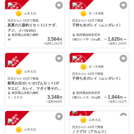
注
文
受
付
停
止
注
文
受
付
停
止
中
中
山本太志
佐々木徳隆
注文から1~16日で発送
注文から1~16日で発送
真夏の八森釣りセット(イナダ、
子持ち水ガレイ（ムシガレイ）
アジ、メバルetc)
秋田県山本郡八峰町
秋田県由利本荘市
3,564
1,620
3k
1箱カレイ中（1kg程度）
〜
円
円
〜
+送料
1,261円
+送料
1,200円
注
文
受
付
停
止
注
文
受
付
停
止
中
中
佐々木徳隆
山本太志
注文から1~16日で発送
子持ち水ガレイ（ムシガレイ）
注文から1~16日で発送
船長お任せいいかげんセット(ガ
サエビ、カレイ、マダイ等その時
秋田県山本郡八峰町
秋田県由利本荘市
獲れた魚)
3,348
1,944
２－３キロ
1箱カレイ大（2kg程度）
〜
円
円
〜
+送料
998円
+送料
1,261円
注
文
受
付
停
止
注
文
受
付
停
止
中
中
山本太志
注文から1~16日で発送
山本太志
ノドグロ（アカムツ）