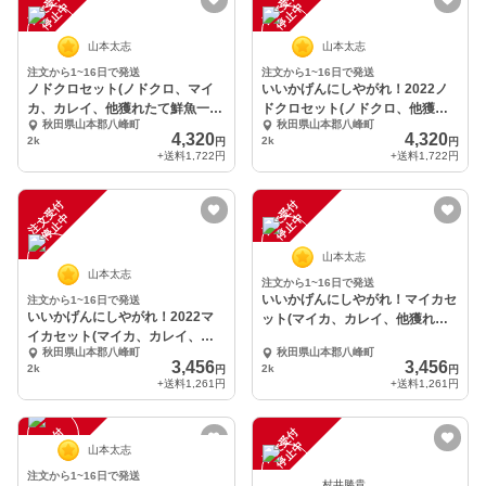
注
文
受
付
停
止
注
文
受
付
停
止
中
中
山本太志
山本太志
注文から1~16日で発送
注文から1~16日で発送
ノドクロセット(ノドクロ、マイ
いいかげんにしやがれ！2022ノ
カ、カレイ、他獲れたて鮮魚一
ドクロセット(ノドクロ、他獲れ
秋田県山本郡八峰町
秋田県山本郡八峰町
種)
たて鮮魚一種)
4,320
4,320
2k
2k
円
円
+送料
1,722円
+送料
1,722円
注
文
受
付
停
止
注
文
受
付
停
止
中
中
山本太志
山本太志
注文から1~16日で発送
いいかげんにしやがれ！マイカセ
注文から1~16日で発送
いいかげんにしやがれ！2022マ
ット(マイカ、カレイ、他獲れた
イカセット(マイカ、カレイ、他
て鮮魚２種)
秋田県山本郡八峰町
秋田県山本郡八峰町
獲れたて鮮魚２種)
3,456
3,456
2k
2k
円
円
+送料
1,261円
+送料
1,261円
注
文
受
付
停
止
注
文
受
付
停
止
中
中
山本太志
注文から1~16日で発送
村井勝貴