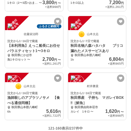
3,800
7,200
1キロ（2〜3匹+おまけ）
〜
1キロ以上
円
〜
円
+送料
998円
+送料
1,261円
注
文
受
付
停
止
注
文
受
付
停
止
中
中
ふるさと納税可
佐藤栄治郎
山本太志
注文から1~16日で発送
注文から1~7日で発送
【未利用魚】えっこ船長にお任せ
秋田名物八森ハタハタ ブリコ
バラエティセット1〜3キロ
漏れたメスサービスあり
秋田県にかほ市
秋田県山本郡八峰町
2,700
6,804
魚1キロセット
〜
1k
円
〜
円
+送料
1,261円
+送料
965円
注
文
受
付
停
止
注
文
受
付
停
止
中
中
山本太志
村井勝貴
注文から1~16日で発送
注文から1~16日で発送
漁師殺しのアブラツノサメ 【食
秋田県産 子持ち マガレイBOX
べる通信同梱】
‼️［鮮魚］
秋田県山本郡八峰町
秋田県由利本荘市
5,616
1,620
6k
カレイ 1キロ
〜
円
円
〜
+送料
1,722円
+送料
998円
121-160表示/237件中