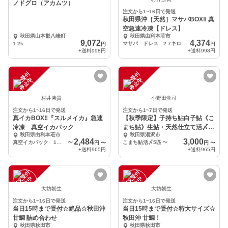
ノドグロ（アカムツ）
注文から1~16日で発送
秋田県沖［天然］マサバBOX‼️ 真
空急速冷凍【ドレス】
秋田県山本郡八峰町
秋田県由利本荘市
9,072
4,374
1.2k
マサバ ドレス 2.7キロ
円
円
+送料
998円
+送料
998円
注
文
受
付
停
止
注
文
受
付
停
止
中
中
村井勝貴
小野田覚司
注文から1~16日で発送
注文から1~7日で発送
真イカBOX‼️『スルメイカ』急速
【秋季限定】子持ち鮎白子鮎《こ
冷凍 真空イカパック
まち鮎》生鮎・天然仕立て活〆
秋田県由利本荘市
秋田県湯沢市
熨斗対応可
2,484
3,000
真空イカパック 1キロ
〜
こまち鮎活〆5匹
〜
円
〜
円
〜
+送料
965円
+送料
965円
注
文
受
付
停
止
注
文
受
付
停
止
中
中
大坊朝生
大坊朝生
注文から1~16日で発送
注文から1~16日で発送
当日15時まで受付☆絶品☆秋田沖
当日15時まで受付☆特大サイズ☆
甘鯛 詰め合わせ
秋田沖 甘鯛！
秋田県秋田市
秋田県秋田市