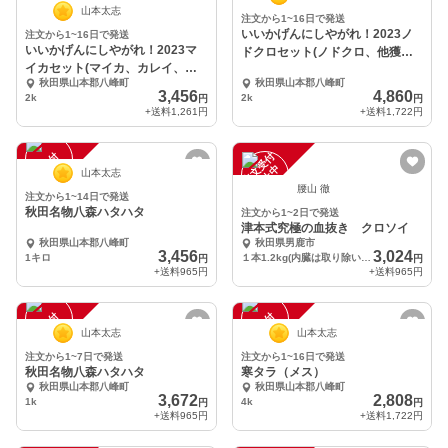
山本太志
注文から1~16日で発送
いいかげんにしやがれ！2023ノ
注文から1~16日で発送
いいかげんにしやがれ！2023マ
ドクロセット(ノドクロ、他獲れ
イカセット(マイカ、カレイ、他
たて鮮魚一種)
秋田県山本郡八峰町
秋田県山本郡八峰町
獲れたて鮮魚２種)
3,456
4,860
2k
2k
円
円
+送料
1,261円
+送料
1,722円
注
文
受
付
停
止
注
文
受
付
停
止
中
中
山本太志
腰山 徹
注文から1~14日で発送
秋田名物八森ハタハタ
注文から1~2日で発送
津本式究極の血抜き クロソイ
秋田県山本郡八峰町
秋田県男鹿市
3,456
3,024
1キロ
１本1.2kg(内臓は取り除いてます)
円
円
+送料
965円
+送料
965円
注
文
受
付
停
止
注
文
受
付
停
止
中
中
山本太志
山本太志
注文から1~7日で発送
注文から1~16日で発送
秋田名物八森ハタハタ
寒タラ（メス）
秋田県山本郡八峰町
秋田県山本郡八峰町
3,672
2,808
1k
4k
円
円
+送料
965円
+送料
1,722円