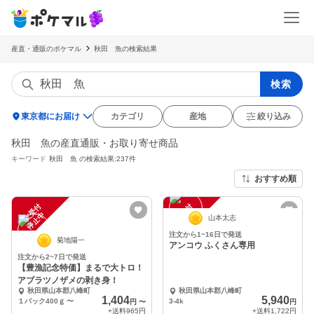
産直・通販のポケマル
秋田 魚の検索結果
検索
location_on
東京都にお届け
カテゴリ
産地
絞り込み
秋田 魚の産直通販・お取り寄せ商品
キーワード
秋田 魚
の検索結果:237件
おすすめ順
注
文
受
付
停
止
注
文
受
付
停
止
中
中
山本太志
注文から1~16日で発送
菊地陽一
アンコウ ふくさん専用
注文から2~7日で発送
【豊漁記念特価】まるで大トロ！
アブラツノザメの剥き身！
秋田県山本郡八峰町
秋田県山本郡八峰町
1,404
5,940
１パック400ｇ
〜
3-4k
円
〜
円
+送料
965円
+送料
1,722円