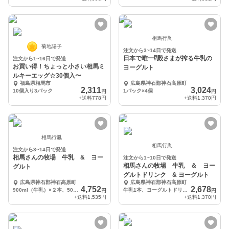
相馬行胤
菊地陽子
注文から3~14日で発送
日本で唯一⁉︎殿さまが搾る牛乳の
注文から1~16日で発送
お買い得！ちょっと小さい相馬ミ
ヨーグルト
ルキーエッグ☆30個入〜
福島県相馬市
広島県神石郡神石高原町
2,311
3,024
10個入り3パック
1パック×4個
円
円
+送料
778円
+送料
1,370円
相馬行胤
相馬行胤
注文から3~14日で発送
相馬さんの牧場 牛乳 & ヨー
注文から1~10日で発送
相馬さんの牧場 牛乳 ＆ ヨー
グルト
グルトドリンク & ヨーグルト
広島県神石郡神石高原町
広島県神石郡神石高原町
4,752
2,678
900ml（牛乳）×２本、500g（ヨーグルト）×4個
牛乳1本、ヨーグルトドリンク1本、ヨーグルト1個
円
円
+送料
1,535円
+送料
1,370円