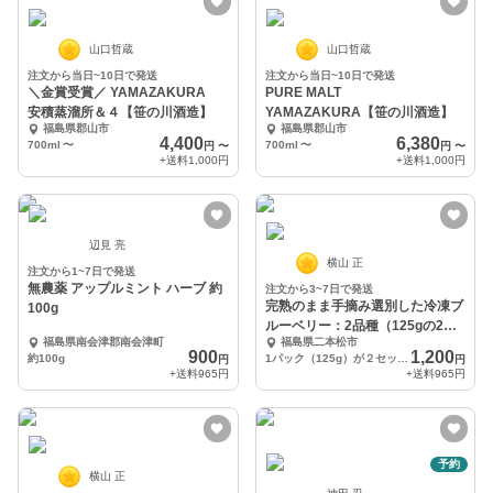
山口哲蔵
山口哲蔵
注文から当日~10日で発送
注文から当日~10日で発送
＼金賞受賞／ YAMAZAKURA
PURE MALT
安積蒸溜所＆４【笹の川酒造】
YAMAZAKURA【笹の川酒造】
福島県郡山市
福島県郡山市
4,400
6,380
700ml
〜
700ml
〜
円
〜
円
〜
+送料
1,000円
+送料
1,000円
辺見 亮
横山 正
注文から1~7日で発送
無農薬 アップルミント ハーブ 約
注文から3~7日で発送
完熟のまま手摘み選別した冷凍ブ
100g
ルーベリー：2品種（125gの2パ
福島県南会津郡南会津町
福島県二本松市
ック）
900
1,200
約100g
1パック（125g）が２セット入っています
円
円
+送料
965円
+送料
965円
予約
横山 正