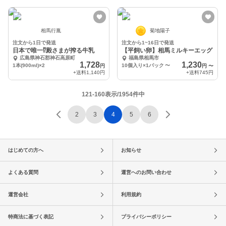
相馬行胤
菊地陽子
注文から1日で発送
注文から1~16日で発送
日本で唯一⁉︎殿さまが搾る牛乳
【平飼い卵】相馬ミルキーエッグ
広島県神石郡神石高原町
福島県相馬市
1,728
1,230
1本(900ml)×2
10個入り×1パック
〜
円
円
〜
+送料
1,140円
+送料
745円
121-160表示/1954件中
2
3
4
5
6
はじめての方へ
お知らせ
よくある質問
運営へのお問い合わせ
運営会社
利用規約
特商法に基づく表記
プライバシーポリシー