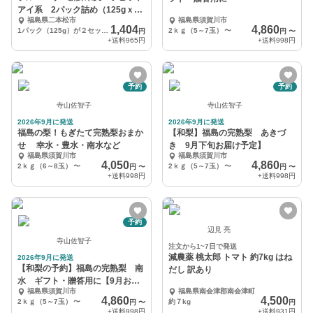
アイ系 2パック詰め（125gｘ
福島県二本松市
福島県須賀川市
２）
1,404
4,860
1パック（125g）が２セット入っています
2ｋｇ（5～7玉）
〜
円
円
〜
+送料
965円
+送料
998円
予約
予約
寺山佐智子
寺山佐智子
2026年9月に発送
2026年9月に発送
福島の梨！もぎたて完熟梨おまか
【和梨】福島の完熟梨 あきづ
せ 幸水・豊水・南水など
き 9月下旬お届け予定】
福島県須賀川市
福島県須賀川市
4,050
4,860
2ｋｇ（6～8玉）
〜
2ｋｇ（5～7玉）
〜
円
〜
円
〜
+送料
998円
+送料
998円
予約
辺見 亮
寺山佐智子
注文から1~7日で発送
減農薬 桃太郎 トマト 約7kg はね
2026年9月に発送
【和梨の予約】福島の完熟梨 南
だし 訳あり
水 ギフト・贈答用に【9月お届
福島県須賀川市
福島県南会津郡南会津町
け】
4,860
4,500
2ｋｇ（5～7玉）
〜
約７kg
円
〜
円
+送料
998円
+送料
931円