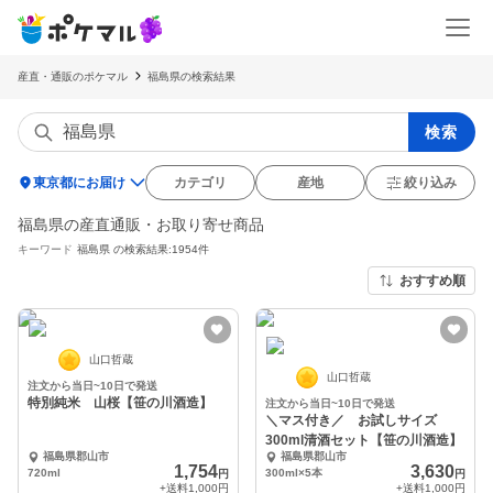
産直・通販のポケマル
福島県の検索結果
検索
location_on
東京都にお届け
カテゴリ
産地
絞り込み
福島県の産直通販・お取り寄せ商品
キーワード
福島県
の検索結果:1954件
おすすめ順
山口哲蔵
山口哲蔵
注文から当日~10日で発送
特別純米 山桜【笹の川酒造】
注文から当日~10日で発送
＼マス付き／ お試しサイズ
300ml清酒セット【笹の川酒造】
福島県郡山市
福島県郡山市
1,754
3,630
720ml
300ml×5本
円
円
+送料
1,000円
+送料
1,000円