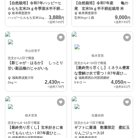
【自然栽培】令和7年ハッピーヒ
【自然栽培】令和7年産 亀の
ルもち玄米2kｇ冬季湛水半不耕起
尾 玄米5kｇ半不耕起栽培 米
岐阜県恵那市
岐阜県恵那市
栽培
3,888
9,000
ハッピーヒルもち玄米1kg×2袋
玄米5kg×１袋
円
円
+送料
745円
+送料
745円
寺山佐智子
植木里英
注文から1日で発送
【新じゃが・はるか】 しっとり
注文から4~10日で発送
【最終売り尽くし】ミネラル豊富
甘い新品種のじゃがいも
な雪解け水で育つ！R7年産ひと
福島県須賀川市
福島県西白河郡西郷村
めぼれ / 白米
2,430
4,050
2kg
〜
5キロ
〜
円
〜
円
〜
+送料
778円
+送料
931円
植木里英
佐藤佑樹
注文から4~10日で発送
注文から4~7日で発送
【最終売り尽くし】玄米好きに食
ギフトに最適 数量限定 蜜紅玉
べてもらいたい！R7年産ひとめ
りんごジュース1ℓ
福島県西白河郡西郷村
福島県伊達市