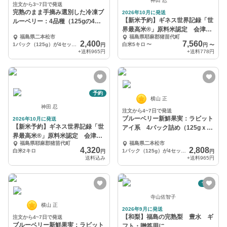
神田 忍
注文から3~7日で発送
完熟のまま手摘み選別した冷凍ブ
2026年10月に発送
【新米予約】ギネス世界記録「世
ルーベリー：4品種（125gの4パ
界最高米®」原料米認定 会津
ック）
福島県二本松市
福島県耶麻郡猪苗代町
産 ゆうだい21
2,400
7,560
1パック（125g）が4セット入っています
白米5キロ
〜
円
円
〜
+送料
965円
+送料
778円
予約
横山 正
神田 忍
注文から4~7日で発送
ブルーベリー新鮮果実：ラビット
2026年10月に発送
【新米予約】ギネス世界記録「世
アイ系 4パック詰め（125gｘ
界最高米®」原料米認定 会津
4）
福島県耶麻郡猪苗代町
福島県二本松市
産 ゆうだい21
4,320
2,808
白米2キロ
1パック（125g）が4セット入っています
円
円
送料込み
+送料
965円
予約
寺山佐智子
横山 正
2026年9月に発送
【和梨】福島の完熟梨 豊水 ギ
注文から4~7日で発送
ブルーベリー新鮮果実：ラビット
フト・贈答用に