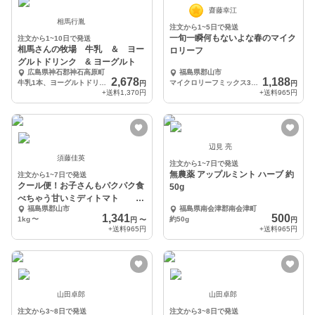
齋藤幸江
相馬行胤
注文から1~5日で発送
一旬一瞬何もないよな春のマイク
注文から1~10日で発送
相馬さんの牧場 牛乳 ＆ ヨー
ロリーフ
グルトドリンク & ヨーグルト
広島県神石郡神石高原町
福島県郡山市
2,678
1,188
牛乳1本、ヨーグルトドリンク1本、ヨーグルト1個
マイクロリーフミックス30ｇ×3pc
円
円
+送料
1,370円
+送料
965円
辺見 亮
須藤佳英
注文から1~7日で発送
無農薬 アップルミント ハーブ 約
注文から1~7日で発送
クール便！お子さんもパクパク食
50g
べちゃう甘いミディトマト フ
福島県郡山市
福島県南会津郡南会津町
ルティカ
1,341
500
1kg
〜
約50g
円
〜
円
+送料
965円
+送料
965円
山田卓郎
山田卓郎
注文から3~8日で発送
注文から3~8日で発送