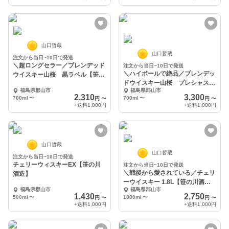
山口哲蔵
山口哲蔵
注文から当日~10日で発送
＼超ロングセラー／ブレンデッド
注文から当日~10日で発送
＼ハイボールで絶品／ブレンデッ
ウイスキー山桜 黒ラベル【笹の
ドウイスキー山桜 プレシャス
川酒造】
福島県郡山市
福島県郡山市
【笹の川酒造】
2,310
3,300
700ml
〜
700ml
〜
円
〜
円
〜
+送料
1,000円
+送料
1,000円
山口哲蔵
山口哲蔵
注文から当日~10日で発送
チェリーウィスキーEX【笹の川
注文から当日~10日で発送
＼戦後から愛されている／チェリ
酒造】
ーウイスキー 1.8L【笹の川酒
福島県郡山市
福島県郡山市
造】
1,430
2,750
500ml
〜
1800ml
〜
円
〜
円
〜
+送料
1,000円
+送料
1,000円