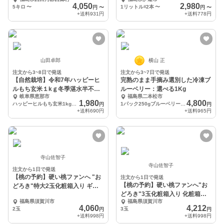
ぼれ / 玄米
4,050
2,980
5キロ
〜
1リットル☓2本
〜
円
〜
円
〜
+送料
931円
+送料
778円
山田卓郎
横山 正
注文から3~8日で発送
注文から3~7日で発送
【自然栽培】令和7年ハッピーヒ
完熟のまま手摘み選別した冷凍ブ
ルもち玄米１kｇ冬季湛水半不耕
ルーベリー：選べる1Kg
岐阜県恵那市
福島県二本松市
起栽培
1,980
4,800
ハッピーヒルもち玄米1kg×１袋
1パック250gブルーベリーの4パックセット
円
円
+送料
690円
+送料
965円
寺山佐智子
寺山佐智子
注文から1日で発送
【桃の予約】硬い桃ファンへ "お
注文から1日で発送
【桃の予約】硬い桃ファンへ"お
どろき"特大2玉化粧箱入り ギフ
どろき"3玉化粧箱入り 化粧箱入
ト・贈答用
福島県須賀川市
福島県須賀川市
り ギフト・贈答用
4,060
4,212
2玉
3玉
円
円
+送料
998円
+送料
998円