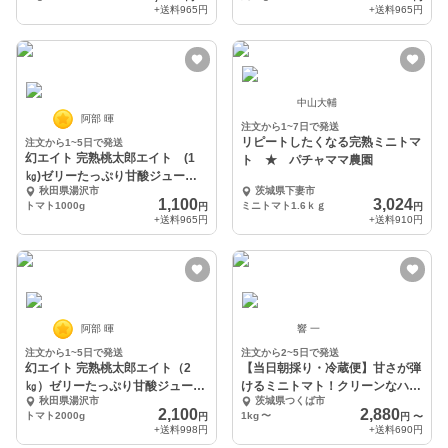
+送料
965円
+送料
965円
中山大輔
阿部 暉
注文から1~7日で発送
リピートしたくなる完熟ミニトマ
注文から1~5日で発送
幻エイト 完熟桃太郎エイト (1
ト ★ パチャママ農園
㎏)ゼリーたっぷり甘酸ジューシ
秋田県湯沢市
茨城県下妻市
ーな希少栽培トマト
1,100
3,024
トマト1000g
ミニトマト1.6ｋｇ
円
円
+送料
965円
+送料
910円
阿部 暉
響 一
注文から1~5日で発送
注文から2~5日で発送
幻エイト 完熟桃太郎エイト（2
【当日朝採り・冷蔵便】甘さが弾
㎏）ゼリーたっぷり甘酸ジューシ
けるミニトマト！クリーンなハウ
秋田県湯沢市
茨城県つくば市
ーな希少栽培トマト
ス水耕栽培で育て
2,100
2,880
トマト2000g
1kg
〜
円
円
〜
+送料
998円
+送料
690円