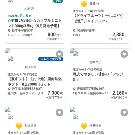
予約
藤井 進
木村 理
注文から2~16日で発送
【ドライフルーツ】干しぶどう
2026年9月に発送
☆有機JAS認証☆カラフルミニト
（瀬戸ジャイアンツ）
マト900g/3.5kg【9月発送予定】
栃木県宇都宮市
岡山県井原市
900
2,380
ミニトマト900g
〜
100ｇ
円
〜
円
+送料
910円
+送料
1,140円
ふるさと納税可
宮崎季子
兼澤幸男
注文から2~7日で発送
薄皮でやさしい甘さの「ツツジ
注文から1~5日で発送
【夏ギフト】【お中元】鹿肉常温
姫」
ギフト 8点7000円セット
岩手県上閉伊郡大槌町
青森県三戸郡階上町
7,000
2,160
鹿肉加工品ギフトボックス8点セット
1箱９００g(個数約60～80個)
円
円
+送料
778円
+送料
965円
西田栄喜
國分唯史
注文から4~14日で発送
注文から5~16日で発送