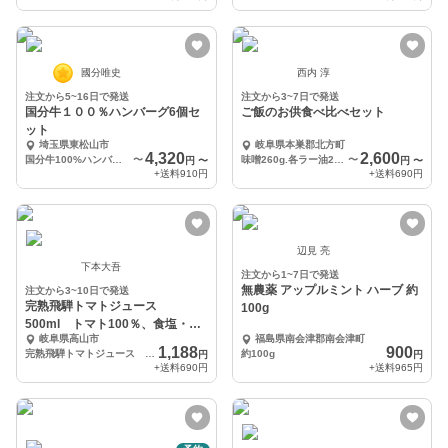
國分唯史
西内 淳
注文から5~16日で発送
注文から3~7日で発送
国分牛１００％ハンバーグ6個セ
ご飯のお供食べ比べセット
ット
埼玉県東松山市
岐阜県本巣郡北方町
4,320
2,600
国分牛100%ハンバーグ6個セット（デミグラス×2・トマト×2・和風×2）
〜
味噌260g.各ラー油215g
〜
円
〜
円
〜
+送料
910円
+送料
690円
辺見 亮
下本大吾
注文から1~7日で発送
無農薬 アップルミント ハーブ 約
注文から3~10日で発送
完熟飛騨トマトジュース
100g
500ml トマト100％、食塩・砂
岐阜県高山市
福島県南会津郡南会津町
糖無添加
1,188
900
完熟飛騨トマトジュース 1本
約100g
円
円
+送料
690円
+送料
965円