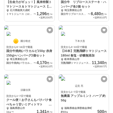
【生命力がギュッ！】風来特製ト
国分牛 リブロースステーキ・ハ
マトソース＆トマトジュース【送
ンバーグ各2個 セット
石川県能美大成町
埼玉県東松山市
料200円】
1,296
6,480
トマトジュース（120ｇ）×4
〜
国分牛リブロースステーキ・ハンバーグ各2個セット
〜
円
〜
円
〜
+送料
200円
+送料
910円
國分唯史
下本大吾
注文から5~16日で発送
注文から3~10日で発送
国分牛焼肉(バラカルビ150g･赤身
【30本】完熟飛騨トマトジュース
150g)+ハンバーグ2個セット
180ml 食塩・砂糖無添加
埼玉県東松山市
岐阜県高山市
4,170
11,340
国分牛焼肉(バラカルビ150g･赤身150g)+ハンバーグ2個セット
〜
完熟飛騨トマトジュース180ml 30本
円
〜
円
+送料
910円
+送料
997円
辺見 亮
須藤佳英
注文から1~7日で発送
無農薬 アップルミント ハーブ 約
注文から1~7日で発送
クール便！お子さんもパクパク食
50g
べちゃう甘いミディトマト フ
福島県郡山市
福島県南会津郡南会津町
ルティカ
1,341
500
1kg
〜
約50g
円
〜
円