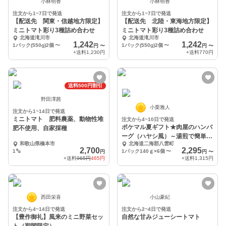
小林明香
小林明香
注文から1~7日で発送
注文から1~7日で発送
【配送先 関東・信越地方限定】
【配送先 北陸・東海地方限定】
ミニトマト彩り3種詰め合わせ
ミニトマト彩り3種詰め合わせ
北海道滝川市
北海道滝川市
1,242
1,242
1パック(550g)2個
〜
1パック(550g)2個
〜
円
〜
円
〜
+送料
1,230円
+送料
770円
送料500円割引
野田澤茜
小栗雅人
注文から1~14日で発送
ミニトマト 肥料農薬、動物性堆
注文から4~10日で発送
ポケマル夏ギフト★肉屋のハンバ
肥不使用、自家採種
ーグ（ハヤシ風）～湯煎で簡単調
和歌山県橋本市
北海道二海郡八雲町
理～【10％OFF】
2,700
2,295
1㌔
1パック140ｇ×6個
〜
円
円
〜
+送料
965円
465円
+送料
1,315円
西田栄喜
小山豪紀
注文から4~14日で発送
注文から2~4日で発送
【豊作御礼】風来のミニ野菜セッ
自然な甘みジューシートマト