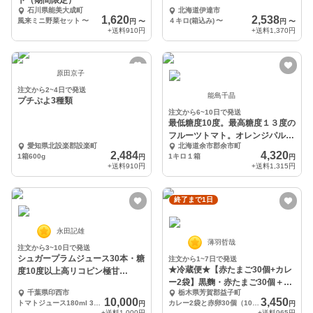
ト（期間限定）
石川県能美大成町
北海道伊達市
1,620
2,538
風来ミニ野菜セット
〜
４キロ(箱込み)
〜
円
〜
円
〜
+送料
910円
+送料
1,370円
原田京子
注文から2~4日で発送
能島千晶
プチぷよ3種類
注文から6~10日で発送
最低糖度10度。最高糖度１３度の
フルーツトマト。オレンジパルチ
愛知県北設楽郡設楽町
北海道余市郡余市町
ェ。
2,484
4,320
1箱600g
1キロ１箱
円
円
+送料
910円
+送料
1,315円
終了まで1日
永田記雄
薄羽哲哉
注文から3~10日で発送
シュガープラムジュース30本・糖
注文から1~7日で発送
★冷蔵便★【赤たまご30個+カレ
度10度以上高リコピン極甘
ー2袋】黒麴・赤たまご30個＋カ
(300047)
千葉県印西市
栃木県芳賀郡益子町
レー2袋のセット
10,000
3,450
トマトジュース180ml 30本
カレー2袋と赤卵30個（10個入り紙パック3つ）
円
円
+送料
1,000円
+送料
965円