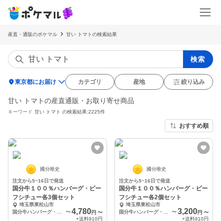
産直・通販のポケマル
甘い トマトの検索結果
検索
location_on
東京都にお届け
カテゴリ
産地
絞り込み
甘い トマトの産直通販・お取り寄せ商品
キーワード
甘い トマト
の検索結果:2225件
おすすめ順
國分唯史
國分唯史
注文から5~16日で発送
注文から5~16日で発送
国分牛１００％ハンバーグ・ビー
国分牛１００％ハンバーグ・ビー
フシチュー各3個セット
フシチュー各2個セット
埼玉県東松山市
埼玉県東松山市
4,780
3,200
国分牛ハンバーグ・ビーフシチュー各3個セット
〜
国分牛ハンバーグ・ビーフシチュー各2個セット
〜
円
〜
円
〜
+送料
910円
+送料
910円