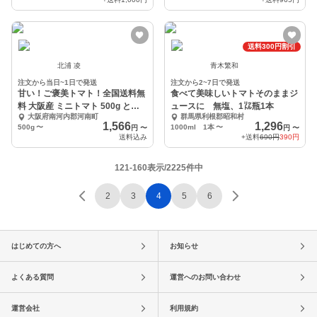
送料300円割引
北浦 凌
青木繁和
注文から当日~1日で発送
注文から2~7日で発送
甘い！ご褒美トマト！全国送料無
食べて美味しいトマトそのままジ
料 大阪産 ミニトマト 500g とま
ュースに 無塩、1㍑瓶1本
大阪府南河内郡河南町
群馬県利根郡昭和村
と 南河内
1,566
1,296
500g
〜
1000ml 1本
〜
円
〜
円
〜
送料込み
+送料
690円
390円
121-160表示/2225件中
2
3
4
5
6
はじめての方へ
お知らせ
よくある質問
運営へのお問い合わせ
運営会社
利用規約