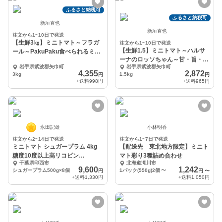
ふるさと納税可
ふるさと納税可
新垣直也
新垣直也
注文から1~10日で発送
【生鮮3㎏】ミニトマト～フラガ
注文から1~10日で発送
【生鮮1.5】ミニトマト～ハルサ
ール～PakuPaku食べられるミニ
ーナのロッソちゃん～甘・旨・酸
トマト
岩手県紫波郡矢巾町
岩手県紫波郡矢巾町
バランスがヤミツキ
4,355
2,872
3kg
1.5kg
円
円
+送料
998円
+送料
965円
永田記雄
小林明香
注文から2~14日で発送
注文から1~7日で発送
ミニトマト シュガープラム 4kg
【配送先 東北地方限定】ミニト
糖度10度以上高リコピン
マト彩り3種詰め合わせ
千葉県印西市
北海道滝川市
(300005)
9,600
1,242
シュガープラム500g×8個
1パック(550g)2個
〜
円
円
〜
+送料
1,330円
+送料
1,050円