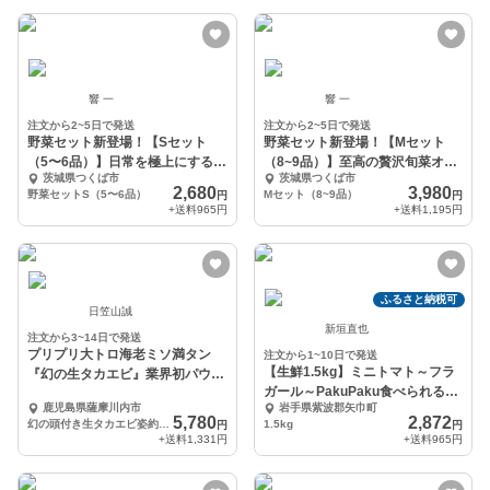
響 一
響 一
注文から2~5日で発送
注文から2~5日で発送
野菜セット新登場！【Sセット
野菜セット新登場！【Mセット
（5〜6品）】日常を極上にする、
（8~9品）】至高の贅沢旬菜オー
茨城県つくば市
茨城県つくば市
厳選プレミアム
ルスターセット
2,680
3,980
野菜セットS（5〜6品）
Mセット（8~9品）
円
円
+送料
965円
+送料
1,195円
ふるさと納税可
日笠山誠
新垣直也
注文から3~14日で発送
プリプリ大トロ海老ミソ満タン
注文から1~10日で発送
【生鮮1.5kg】ミニトマト～フラ
『幻の生タカエビ』業界初パウダ
ガール～PakuPaku食べられるミ
ースノー冷凍
鹿児島県薩摩川内市
岩手県紫波郡矢巾町
ニトマト
5,780
2,872
幻の頭付き生タカエビ姿約500g
1.5kg
円
円
+送料
1,331円
+送料
965円