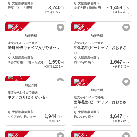
大阪府泉佐野市
大阪府泉佐野市
3,240
1,458
野菜（７～８種類）
ゆず大根＋季節の野菜３~５種
〜
円
円
〜
+送料
1,722円
+送料
998円
注
文
受
付
停
止
注
文
受
付
停
止
中
中
加藤秀樹
加藤秀樹
注文から1~5日で発送
注文から1~5日で発送
泉州 松波キャベツ入り野菜セッ
生落花生(ピーナッツ）おおまさ
ト
り
大阪府泉佐野市
大阪府泉佐野市
1,690
1,647
季節の野菜7~8種＋松波キャベツ1玉
約300g×3袋
〜
円
円
〜
+送料
1,261円
+送料
745円
注
文
受
付
停
止
注
文
受
付
停
止
中
中
加藤秀樹
加藤秀樹
注文から1~5日で発送
キタアカリ(じゃがいも)
注文から1~5日で発送
生落花生(ピーナッツ）おおまさ
り
大阪府泉佐野市
大阪府泉佐野市
1,944
1,647
キタアカリ 約3kg
〜
約300g×3袋
〜
円
〜
円
〜
+送料
745円
+送料
745円