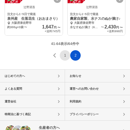
注
文
受
付
停
止
注
文
受
付
停
止
中
中
辻野奨吾
辻野奨吾
注文から1~5日で発送
注文から1~5日で発送
泉州産 生落花生（おおまさり）
農家自家製、水ナスのぬか漬け♪
大阪府泉佐野市
大阪府泉佐野市
1,647
2,430
約300g×3袋
〜
水なすぬか漬け（6個）
〜
円
〜
円
〜
+送料
745円
+送料
998円
41-64表示/64件中
1
2
はじめての方へ
お知らせ
よくある質問
運営へのお問い合わせ
運営会社
利用規約
特商法に基づく表記
プライバシーポリシー
生産者の方へ