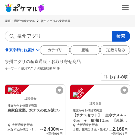
産直・通販のポケマル
泉州アグリの検索結果
検索
location_on
東京都にお届け
カテゴリ
産地
絞り込み
泉州アグリの産直通販・お取り寄せ商品
キーワード
泉州アグリ
の検索結果:64件
おすすめ順
注
文
受
付
停
止
注
文
受
付
停
止
中
中
辻野奨吾
辻野奨吾
注文から1~5日で発送
農家自家製、水ナスのぬか漬け♪
注文から1~5日で発送
【水ナスセット】 生水ナス４～
６玉 ＋ 糠漬け２玉 【泉州名
大阪府泉佐野市
大阪府泉佐野市
産】
2,430
2,160
水なすぬか漬け（6個）
〜
１箱、糠漬け２玉・生水ナス４－６玉
円
〜
円
+送料
998円
+送料
998円