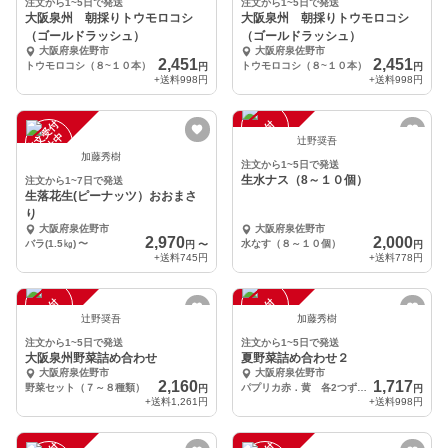
注文から1~5日で発送
注文から1~5日で発送
大阪泉州 朝採りトウモロコシ
大阪泉州 朝採りトウモロコシ
（ゴールドラッシュ）
（ゴールドラッシュ）
大阪府泉佐野市
大阪府泉佐野市
2,451
2,451
トウモロコシ（８~１０本）
トウモロコシ（８~１０本）
円
円
+送料
998円
+送料
998円
注
文
受
付
停
止
注
文
受
付
停
止
中
中
辻野奨吾
加藤秀樹
注文から1~5日で発送
生水ナス（8～１０個）
注文から1~7日で発送
生落花生(ピーナッツ）おおまさ
り
大阪府泉佐野市
大阪府泉佐野市
2,970
2,000
バラ(1.5㎏)
〜
水なす（８～１０個）
円
〜
円
+送料
745円
+送料
778円
注
文
受
付
停
止
注
文
受
付
停
止
中
中
辻野奨吾
加藤秀樹
注文から1~5日で発送
注文から1~5日で発送
大阪泉州野菜詰め合わせ
夏野菜詰め合わせ２
大阪府泉佐野市
大阪府泉佐野市
2,160
1,717
野菜セット（７～８種類）
パプリカ赤．黄 各2つずつ、その他2人前
円
円
+送料
1,261円
+送料
998円