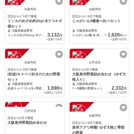
注
文
受
付
停
止
注
文
受
付
停
止
中
中
加藤秀樹
加藤秀樹
注文から1~5日で発送
注文から1~5日で発送
インカのめざめ約2kg+水ナス4~8
じゃがいも4種食べ比べセット
個セット
大阪府泉佐野市
大阪府泉佐野市
3,132
1,620
インカのめざめ2kg+水ナス4~8個
じゃがいも4種 各 約700g
〜
円
円
〜
+送料
778円
+送料
745円
注
文
受
付
停
止
注
文
受
付
停
止
中
中
加藤秀樹
辻野奨吾
注文から1~5日で発送
注文から2日で発送
(松波)キャベツ好きのための野菜
大阪泉州野菜詰め合わせ（ゆず大
セット
根入り）
大阪府泉佐野市
大阪府泉佐野市
1,690
2,332
松波キャベツ3~4玉+季節の野菜4~6種類
7～8種類の野菜セット
円
円
+送料
1,722円
+送料
1,722円
注
文
受
付
停
止
注
文
受
付
停
止
中
中
辻野奨吾
加藤秀樹
注文から5日で発送
大阪泉州野菜詰め合わせ
注文から1~5日で発送
泉州アグリ特製! ゆず大根と季節
の野菜