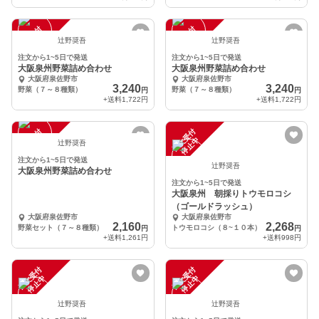
注
文
受
付
停
止
注
文
受
付
停
止
中
中
辻野奨吾
辻野奨吾
注文から1~5日で発送
注文から1~5日で発送
大阪泉州野菜詰め合わせ
大阪泉州野菜詰め合わせ
大阪府泉佐野市
大阪府泉佐野市
3,240
3,240
野菜（７～８種類）
野菜（７～８種類）
円
円
+送料
1,722円
+送料
1,722円
注
文
受
付
停
止
注
文
受
付
停
止
中
中
辻野奨吾
注文から1~5日で発送
辻野奨吾
大阪泉州野菜詰め合わせ
注文から1~5日で発送
大阪泉州 朝採りトウモロコシ
（ゴールドラッシュ）
大阪府泉佐野市
大阪府泉佐野市
2,160
2,268
野菜セット（７～８種類）
トウモロコシ（８~１０本）
円
円
+送料
1,261円
+送料
998円
注
文
受
付
停
止
注
文
受
付
停
止
中
中
辻野奨吾
辻野奨吾