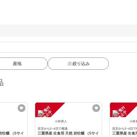
産地
絞り込み
品
注
文
受
付
停
止
注
文
受
付
停
止
中
中
小林勇人
小林
注文から2~4日で発送
注文から2~4日で
岩牡蠣 （Sサイ
三重県産 生食用 天然 岩牡蠣 （Sサイ
三重県産 生食用