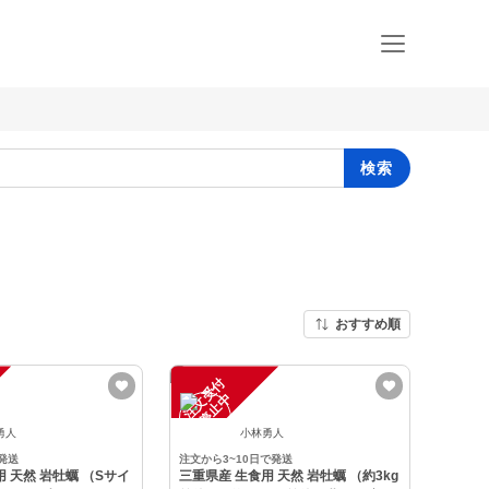
検索
おすすめ順
注
文
受
付
停
止
中
勇人
小林勇人
発送
注文から3~10日で発送
 天然 岩牡蠣 （Sサイ
三重県産 生食用 天然 岩牡蠣 （約3kg