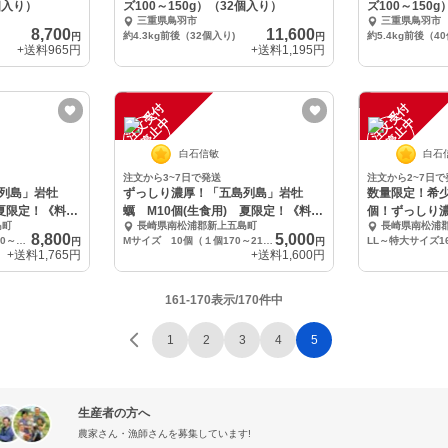
個入り）
ズ100～150g）（32個入り）
ズ100～150
三重県鳥羽市
三重県鳥羽市
8,700
11,600
約4.3kg前後（32個入り)
約5.4kg前後（4
円
円
+送料
965円
+送料
1,195円
注
文
受
付
停
止
注
文
受
付
停
止
中
中
白石信敏
白石
注文から3~7日で発送
注文から2~7日で
列島」岩牡
ずっしり濃厚！「五島列島」岩牡
数量限定！希少
 夏限定！《料亭
蠣 M10個(生食用) 夏限定！《料亭
個！ずっしり
島町
長崎県南松浦郡新上五島町
長崎県南松浦
の味》
蠣(生食用)
8,800
5,000
Mサイズ 20個 （１個170～210g）
Mサイズ 10個（１個170～210g）
円
円
+送料
1,765円
+送料
1,600円
161-170表示/170件中
1
2
3
4
5
生産者の方へ
農家さん・漁師さんを募集しています!