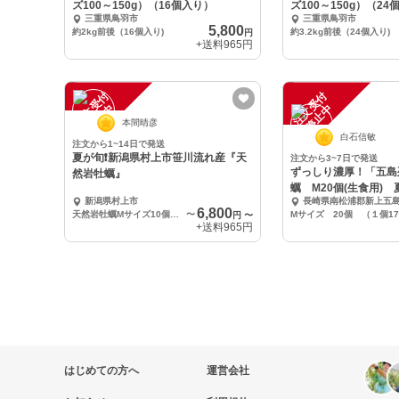
ズ100～150g）（16個入り）
ズ100～150g）（24
三重県鳥羽市
三重県鳥羽市
5,800
約2kg前後（16個入り)
約3.2kg前後（24個入り)
円
+送料
965円
注
文
受
付
停
止
注
文
受
付
停
止
中
中
本間晴彦
白石信敏
注文から1~14日で発送
夏が旬❗️新潟県村上市笹川流れ産『天
注文から3~7日で発送
ずっしり濃厚！「五島
然岩牡蠣』
蠣 M20個(生食用)
新潟県村上市
長崎県南松浦郡新上五
の味》
6,800
天然岩牡蠣Mサイズ10個入り
〜
円
〜
+送料
965円
はじめての方へ
運営会社