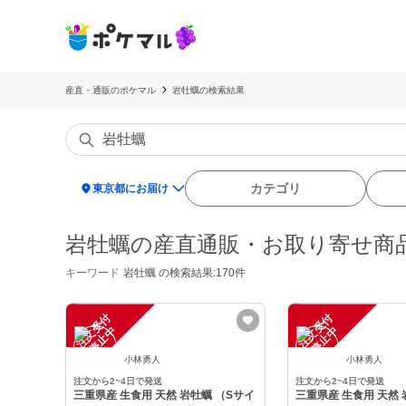
産直・通販のポケマル
岩牡蠣の検索結果
location_on
カテゴリ
東京都にお届け
岩牡蠣の産直通販・お取り寄せ商
キーワード
岩牡蠣
の検索結果:170件
注
文
受
付
停
止
注
文
受
付
停
止
中
中
小林勇人
小林勇人
注文から2~4日で発送
注文から2~4日で発送
三重県産 生食用 天然 岩牡蠣 （Sサイ
三重県産 生食用 天然 