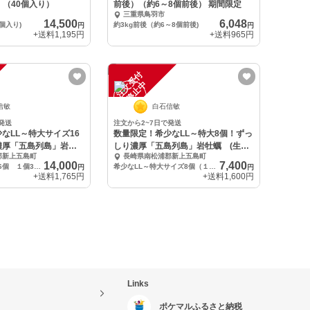
g）（40個入り）
前後）（約6～8個前後） 期間限定
三重県鳥羽市
14,500
6,048
0個入り)
約3kg前後（約6～8個前後)
円
円
+送料
1,195円
+送料
965円
注
文
受
付
停
止
中
信敏
白石信敏
発送
注文から2~7日で発送
なLL～特大サイズ16
数量限定！希少なLL～特大8個！ずっ
濃厚「五島列島」岩牡
しり濃厚「五島列島」岩牡蠣 (生食
郡新上五島町
長崎県南松浦郡新上五島町
用)
14,000
7,400
LL～特大サイズ16個 １個300～400g）
希少なLL～特大サイズ8個（１個300～400g）
円
円
+送料
1,765円
+送料
1,600円
Links
ポケマルふるさと納税