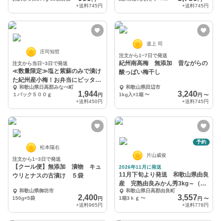
+送料
745円
+送料
745円
道上 司
庄司知哲
注文から1~7日で発送
紀州南高梅 無添加 昔ながらの
注文から当日~3日で発送
≪数量限定≫塩と紫蘇のみで漬け
酸っぱい梅干し
た紀州産小梅！お弁当にピッタリ
和歌山県日高郡みなべ町
和歌山県田辺市
です！
1,944
3,240
１パック５００ｇ
1kg入×1箱
〜
円
円
〜
+送料
450円
+送料
745円
予約
松本陽右
片山威俊
注文から1~3日で発送
【クール便】無添加 漬物 キュ
2026年11月に発送
11月下旬より発送 和歌山県由良
ウリとナスの古漬け ５袋
産 完熟由良みかん秀3kg～（L
和歌山県御坊市
和歌山県日高郡由良町
ＭＳサイズ混）
2,400
3,557
150g×5袋
1箱3ｋｇ
〜
円
円
〜
+送料
965円
+送料
778円