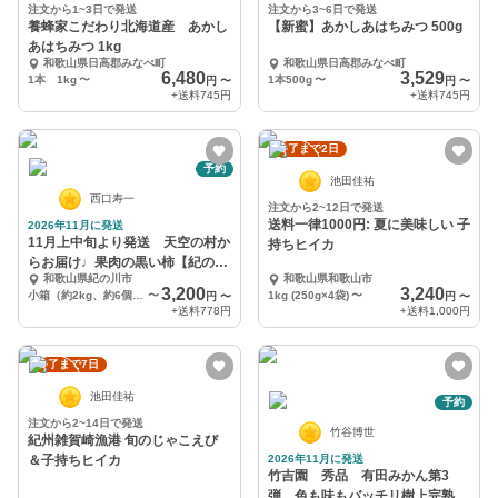
注文から1~3日で発送
注文から3~6日で発送
養蜂家こだわり北海道産 あかし
【新蜜】あかしあはちみつ 500g
あはちみつ 1kg
和歌山県日高郡みなべ町
和歌山県日高郡みなべ町
6,480
3,529
1本 1kg
〜
1本500g
〜
円
〜
円
〜
+送料
745円
+送料
745円
終了まで2日
予約
池田佳祐
西口寿一
注文から2~12日で発送
送料一律1000円: 夏に美味しい 子
2026年11月に発送
11月上中旬より発送 天空の村か
持ちヒイカ
らお届け♩果肉の黒い柿【紀の川
和歌山県紀の川市
和歌山県和歌山市
柿】
3,200
3,240
小箱（約2kg、約6個〜9個）
〜
1kg (250g×4袋)
〜
円
〜
円
〜
+送料
778円
+送料
1,000円
終了まで7日
池田佳祐
予約
注文から2~14日で発送
竹谷博世
紀州雑賀崎漁港 旬のじゃこえび
＆子持ちヒイカ
2026年11月に発送
竹吉園 秀品 有田みかん第3
弾 色も味もバッチリ樹上完熟上