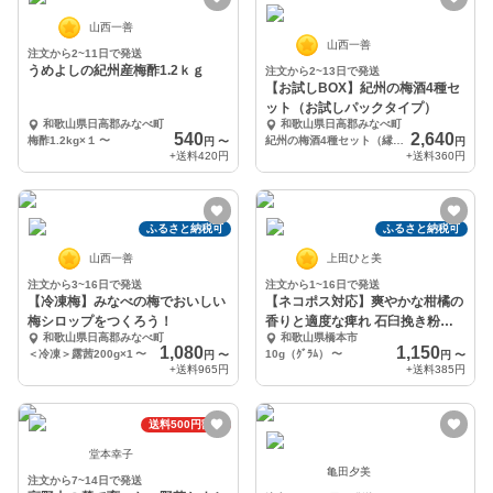
山西一善
山西一善
注文から2~11日で発送
うめよしの紀州産梅酢1.2ｋｇ
注文から2~13日で発送
【お試しBOX】紀州の梅酒4種セ
ット（お試しパックタイプ）
和歌山県日高郡みなべ町
和歌山県日高郡みなべ町
540
2,640
梅酢1.2kg×１
〜
紀州の梅酒4種セット（縁・善・操・啓）
円
〜
円
+送料
420円
+送料
360円
ふるさと納税可
ふるさと納税可
山西一善
上田ひと美
注文から3~16日で発送
注文から1~16日で発送
【冷凍梅】みなべの梅でおいしい
【ネコポス対応】爽やかな柑橘の
梅シロップをつくろう！
香りと適度な痺れ 石臼挽き粉山
和歌山県日高郡みなべ町
和歌山県橋本市
椒(青)
1,080
1,150
＜冷凍＞露茜200g×1
〜
10g（ｸﾞﾗﾑ）
〜
円
〜
円
〜
+送料
965円
+送料
385円
送料500円割引
堂本幸子
亀田夕美
注文から7~14日で発送