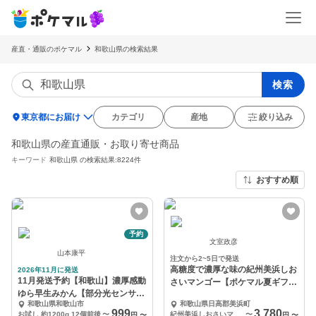
産直・通販のポケマル
和歌山県の検索結果
検索
location_on
東京都にお届け
カテゴリ
産地
絞り込み
和歌山県の産直通販・お取り寄せ商品
キーワード
和歌山県
の検索結果:8224件
おすすめ順
予約
文室政彦
山本康平
注文から2~5日で発送
高糖度で濃厚な味の紀州美浜しお
2026年11月に発送
11月発送予約【和歌山】濃厚感動
さいマンゴー【ポケマル夏ギフ
ゆら早生みかん【部分光センサー
ト】
和歌山県和歌山市
和歌山県日高郡美浜町
糖度計測】
999
3,780
お試し 約1200g 12個前後
〜
紀州美浜しおさいマンゴー 700～800g 2個
〜
円
〜
円
〜