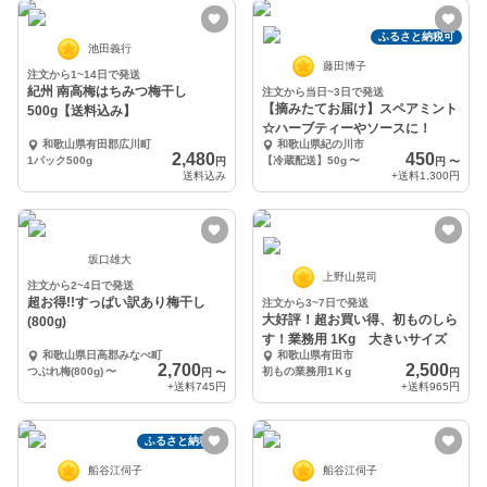
ふるさと納税可
池田義行
藤田博子
注文から1~14日で発送
紀州 南高梅はちみつ梅干し
注文から当日~3日で発送
【摘みたてお届け】スペアミント
500g【送料込み】
☆ハーブティーやソースに！
和歌山県有田郡広川町
和歌山県紀の川市
2,480
450
1パック500g
【冷蔵配送】50g
〜
円
円
〜
送料込み
+送料
1,300円
坂口雄大
上野山晃司
注文から2~4日で発送
超お得!!すっぱい訳あり梅干し
注文から3~7日で発送
大好評！超お買い得、初ものしら
(800g)
す！業務用 1Kg 大きいサイズ
和歌山県日高郡みなべ町
和歌山県有田市
2,700
2,500
つぶれ梅(800g)
〜
初もの業務用1Ｋg
円
〜
円
+送料
745円
+送料
965円
ふるさと納税可
船谷江伺子
船谷江伺子