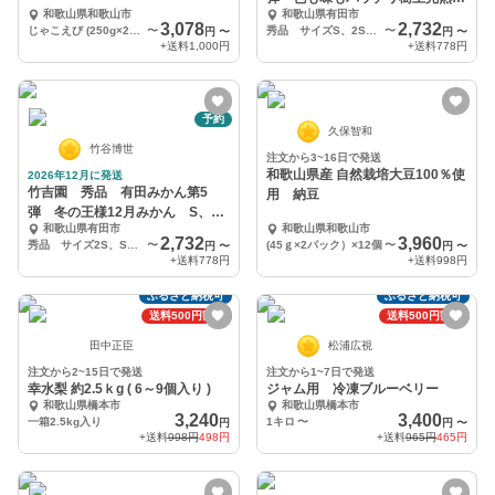
和歌山県和歌山市
和歌山県有田市
野早生 S、2S混合
3,078
2,732
じゃこえび (250g×2袋)、ヒイカ(250g×2袋)
〜
秀品 サイズS、2S混合箱込み3キロ(実質約2、8キロ 🍊40個〜50個ぐらい
〜
円
〜
円
〜
+送料
1,000円
+送料
778円
予約
久保智和
竹谷博世
注文から3~16日で発送
和歌山県産 自然栽培大豆100％使
2026年12月に発送
竹吉園 秀品 有田みかん第5
用 納豆
弾 冬の王様12月みかん S、2S
和歌山県有田市
和歌山県和歌山市
サイズ混合
2,732
3,960
秀品 サイズ2S、S混合🍊箱込み3キロ(実質約2、8キロ)、40〜50個ぐらい
〜
(45ｇ×2パック）×12個
〜
円
〜
円
〜
+送料
778円
+送料
998円
ふるさと納税可
ふるさと納税可
送料500円割引
送料500円割引
田中正臣
松浦広視
注文から2~15日で発送
注文から1~7日で発送
幸水梨 約2.5ｋg ( 6～9個入り )
ジャム用 冷凍ブルーベリー
和歌山県橋本市
和歌山県橋本市
3,240
3,400
一箱2.5kg入り
1キロ
〜
円
円
〜
+送料
998円
498円
+送料
965円
465円