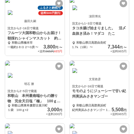
ふるさと納税可
送料500円割引
濵田博光
藤田久嗣
注文から1~3日で発送
タコ水揚げ始まりました。 活〆
注文から2~16日で発送
フルーツ大国和歌山からお届け！
血抜き済み！マダコ たこ
朝採れシャインマスカット 約1
和歌山県橋本市
和歌山県日高郡由良町
キロ 2〜3房
3,800
7,344
一箱約1キロ 2〜3房
〜
1.7k（1杯）
〜
円
〜
円
〜
+送料
965円
465円
+送料
965円
文室政彦
明石 勝
注文から2~16日で発送
モモのようにジューシーで甘い紀
注文から2~5日で発送
和歌山 本州最南端からの贈り
州美浜みさきマンゴー
物 完全天日塩「極」 100ｇ×2
和歌山県東牟婁郡古座川町
和歌山県日高郡美浜町
袋(送料300円)
3,000
5,508
１袋 100ｇ×2
紀州美浜みさきマンゴー 1.0～1.1kg 2~3個
円
円
+送料
300円
+送料
965円