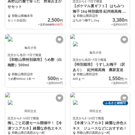
高野山の麓で育った 野菜おまか
注文から1~7日で発送
【ポケマル夏ギフト】 はちみつ
せセット
梅干 1kg 特別栽培 紀州南高梅 農
和歌山県橋本市
和歌山県田辺市
家直送
2,500
3,380
セット(5品目)
はちみつ梅干し1kg
円
円
+送料
998円
498円
+送料
600円
亀田夕美
亀田夕美
注文から当日~7日で発送
【和歌山県特別栽培】うめ酢（白
注文から当日~7日で発送
【特別栽培】 うすしお梅干 （訳
梅酢）500ml
あり） 紀州南高梅 農家直送
和歌山県田辺市
和歌山県田辺市
500
1,550
うめ酢500ml 1本
〜
400ｇ
〜
円
〜
円
〜
+送料
600円
+送料
600円
ふるさと納税可
岡田圭史
岡田圭史
注文から2~14日で発送
注文から2~14日で発送
梅しごと応援セール開催中！【冷
【冷凍ツユアカネ】綺麗な赤色エ
凍ツユアカネ】綺麗な赤色エキス
キス ジュースなどにおすすめ！
和歌山県日高郡みなべ町
和歌山県日高郡みなべ町