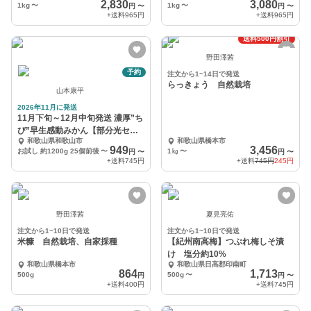
2,830
3,080
1kg
〜
1kg
〜
円
〜
円
〜
+送料
965円
+送料
965円
送料500円割引
野田澤茜
予約
注文から1~14日で発送
らっきょう 自然栽培
山本康平
2026年11月に発送
11月下旬～12月中旬発送 濃厚”ち
び”早生感動みかん【部分光セン
和歌山県和歌山市
和歌山県橋本市
サー糖度計測】
949
3,456
お試し 約1200g 25個前後
〜
1㎏
〜
円
〜
円
〜
+送料
745円
+送料
745円
245円
野田澤茜
夏見亮佑
注文から1~10日で発送
注文から1~10日で発送
米糠 自然栽培、自家採種
【紀州南高梅】つぶれ梅しそ漬
け 塩分約10%
和歌山県橋本市
和歌山県日高郡印南町
864
1,713
500g
500g
〜
円
円
〜
+送料
400円
+送料
745円