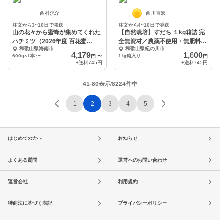
西村洸介
西川直宏
注文から3~10日で発送
注文から4~10日で発送
山の花々から蜜蜂が集めてくれた
【自然栽培】すだち １kg箱詰 完
ハチミツ（2026年度 百花蜜
全無資材／農薬不使用・無肥料・
和歌山県海南市
和歌山県紀の川市
600g・和歌山）
無除草剤
4,179
1,800
600g×1本
〜
1㎏箱入り
円
〜
円
+送料
745円
+送料
745円
41-80表示/8224件中
1
2
3
4
5
はじめての方へ
お知らせ
よくある質問
運営へのお問い合わせ
運営会社
利用規約
特商法に基づく表記
プライバシーポリシー