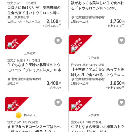
訳があっても美味しい生で食べれ
注文から1~5日で発送
コロナに負けないぞ！安西農園の
る「トウモロコシ10〜12本」
生食出来て甘いトウモロコシ味
千葉県館山市
北海道虻田郡留寿都村
来。アウトレット！！
2,160
1,750
１箱に小ぶりを14本以上
1箱10〜12本
円
円
+送料
1,000円
+送料
1,370円
注
文
受
付
停
止
注
文
受
付
停
止
中
中
玉手敏章
玉手敏章
注文から当日~7日で発送
生でもなまら美味い北海道のトウ
注文から当日~4日で発送
【今季終了間近】訳があっても美
モロコシ『プレミアム味来』10本
味しい生で食べれる「トウモロコ
北海道虻田郡留寿都村
北海道虻田郡留寿都村
シ10〜12本」
3,400
1,650
1箱10本
1箱10〜12本
円
円
送料込み
+送料
1,500円
注
文
受
付
停
止
注
文
受
付
停
止
中
中
杉浦正人
玉手敏章
注文から2~10日で発送
注文から1~10日で発送
まるで食べるコーンスープはらぺ
生でもなまら美味い北海道のトウ