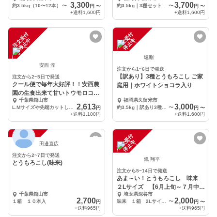
認証
3,300
3,700
約3.5kg（10〜12本）
〜
約3.5kg｜3種セット（目安：10〜12本）
〜
円
〜
円
〜
+送料
1,600円
+送料
1,600円
注
文
受
付
停
止
注
文
受
付
停
止
中
中
堀剛
安西 淳
注文から1~6日で発送
【訳あり】3種とうもろこし ご家
注文から2~5日で発送
クール便で毎年大好評！！安西農
庭用｜ホワイトショコラ入り
園の生食出来て甘いトウモロコシ
千葉県館山市
福岡県久留米市
(味来)アウトレット
2,613
3,000
L.Mサイズや先端カットしているので13～16本入りでお得‼
約3.5kg｜訳あり3種セット（目安：10〜14本）
〜
円
円
〜
+送料
1,100円
+送料
1,600円
注
文
受
付
停
止
注
文
受
付
停
止
中
中
田邉直広
注文から2~7日で発送
鏡 翔平
とうもろこし(味来)
注文から5~14日で発送
あま～い！とうもろこし 味来
２Lサイズ 【6月上旬～７月中
千葉県館山市
埼玉県深谷市
旬】鏡農園
2,700
2,000
１箱 １０本入
味来 １箱 2Lサイズ 6本入り
〜
円
円
〜
+送料
965円
+送料
965円