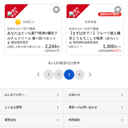
注
文
受
付
停
止
注
文
受
付
停
止
中
中
送料300円割引
杉浦正人
松島章倫
注文から2~7日で発送
注文から2~10日で発送
あなたはどっち派??味来v極甘ド
【まずは生で！】フルーツ超え極
ルチェドリーム 食べ比べセット
甘とうもろこし☆味来（みらい）
愛知県西尾市
群馬県邑楽郡邑楽町
2,244
1,300
お試し3本×3本 6本入りセット
6本入り
〜
円
円
〜
+送料
965円
+送料
965円
665円
81-120表示/121件中
1
2
3
4
はじめての方へ
お知らせ
よくある質問
運営へのお問い合わせ
運営会社
利用規約