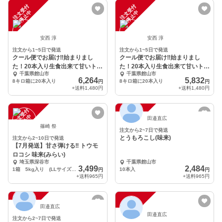
注
文
受
付
停
止
注
文
受
付
停
止
中
中
安西 淳
安西 淳
注文から1~5日で発送
注文から1~5日で発送
クール便でお届け‼始まりまし
クール便でお届け‼始まりまし
た！20本入り生食出来て甘いトウ
た！20本入り生食出来て甘いトウ
千葉県館山市
千葉県館山市
モロコシ(味来)
モロコシ(味来)
6,264
5,832
8キロ箱に20本入り
8キロ箱に20本入り
円
円
+送料
1,480円
+送料
1,480円
注
文
受
付
停
止
注
文
受
付
停
止
中
中
田邉直広
篠崎 祭
注文から2~7日で発送
とうもろこし(味来)
注文から2~10日で発送
【7月発送】甘さ弾ける‼️ トウモ
ロコシ 味来(みらい)
埼玉県深谷市
千葉県館山市
3,499
2,484
1箱 5kg入り (LLサイズ 11〜12本入り)
10本入
円
円
+送料
965円
+送料
965円
注
文
受
付
停
止
注
文
受
付
停
止
中
中
田邉直広
田邉直広
注文から2~7日で発送