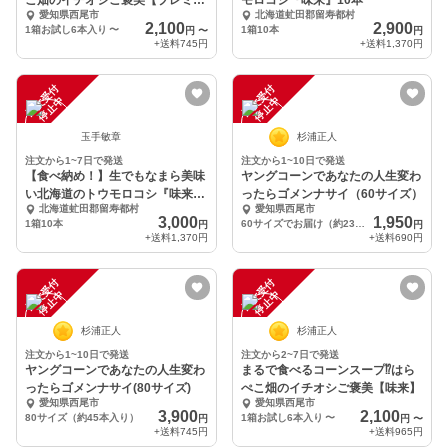
こ畑のイチオシご褒美【プレミア
モロコシ『味来』10本
愛知県西尾市
北海道虻田郡留寿都村
ム味来】
2,100
2,900
1箱お試し6本入り
〜
1箱10本
円
〜
円
+送料
745円
+送料
1,370円
注
文
受
付
停
止
注
文
受
付
停
止
中
中
玉手敏章
杉浦正人
注文から1~7日で発送
注文から1~10日で発送
【食べ納め！】生でもなまら美味
ヤングコーンであなたの人生変わ
い北海道のトウモロコシ『味来』
ったらゴメンナサイ（60サイズ）
北海道虻田郡留寿都村
愛知県西尾市
10本
3,000
1,950
1箱10本
60サイズでお届け（約23本入り）
円
円
+送料
1,370円
+送料
690円
注
文
受
付
停
止
注
文
受
付
停
止
中
中
杉浦正人
杉浦正人
注文から1~10日で発送
注文から2~7日で発送
ヤングコーンであなたの人生変わ
まるで食べるコーンスープ⁉︎はら
ったらゴメンナサイ(80サイズ)
ぺこ畑のイチオシご褒美【味来】
愛知県西尾市
愛知県西尾市
3,900
2,100
80サイズ（約45本入り）
1箱お試し6本入り
〜
円
円
〜
+送料
745円
+送料
965円