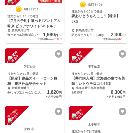
中
中
送料300円割引
山口千代子
山口千代子
注文から1~10日で発送
訳ありとうもろこし‼️【味来】
注文から1~10日で発送
【7月の予約】選べる!プレミアム
3kg
味来 ピュアホワイトSP ドルチェ
群馬県沼田市
群馬県沼田市
ドリーム
1,980
2,300
食べ比べ3品種お試し
〜
訳ありとうもろこし3kg
円
〜
円
+送料
910円
610円
+送料
965円
665円
注
文
受
付
停
止
注
文
受
付
停
止
中
中
近江健次
玉手敏章
注文から1~10日で発送
注文から1~10日で発送
【限定】絶品スイートコーン数
【共同購入用】北海道の生でも美
種 規格外品詰合セット
味しいトウモロコシ35本
宮城県大崎市
北海道虻田郡留寿都村
1,620
6,300
60サイズにいっぱいに入るだけ。
1箱35本
円
円
+送料
965円
+送料
1,985円
注
文
受
付
停
止
注
文
受
付
停
止
中
中
玉手敏章
安西 淳
注文から1~7日で発送