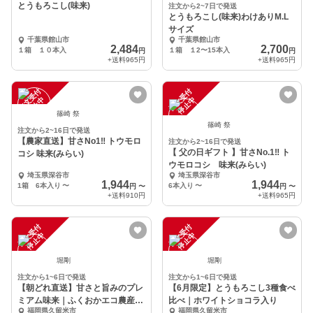
とうもろこし(味来)
注文から2~7日で発送
とうもろこし(味来)わけありM.L
サイズ
千葉県館山市
千葉県館山市
2,484
2,700
１箱 １０本入
１箱 １2〜15本入
円
円
+送料
965円
+送料
965円
注
文
受
付
停
止
注
文
受
付
停
止
中
中
篠崎 祭
篠崎 祭
注文から2~16日で発送
【農家直送】甘さNo1‼️ トウモロ
注文から2~16日で発送
【 父の日ギフト 】甘さNo.1‼️ ト
コシ 味来(みらい)
ウモロコシ 味来(みらい)
埼玉県深谷市
埼玉県深谷市
1,944
1,944
1箱 6本入り
〜
6本入り
〜
円
〜
円
〜
+送料
910円
+送料
965円
注
文
受
付
停
止
注
文
受
付
停
止
中
中
堀剛
堀剛
注文から1~6日で発送
注文から1~6日で発送
【朝どれ直送】甘さと旨みのプレ
【6月限定】とうもろこし3種食べ
ミアム味来｜ふくおかエコ農産物
比べ｜ホワイトショコラ入り
福岡県久留米市
福岡県久留米市