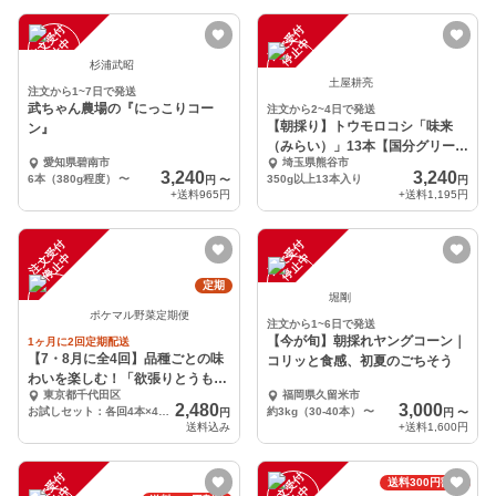
注
文
受
付
停
止
注
文
受
付
停
止
中
中
杉浦武昭
土屋耕亮
注文から1~7日で発送
武ちゃん農場の『にっこりコー
注文から2~4日で発送
【朝採り】トウモロコシ「味来
ン』
（みらい）」13本【国分グリーン
愛知県碧南市
埼玉県熊谷市
ファーム】
3,240
3,240
6本（380g程度）
〜
350g以上13本入り
円
〜
円
+送料
965円
+送料
1,195円
注
文
受
付
停
止
注
文
受
付
停
止
中
中
定期
堀剛
ポケマル野菜定期便
注文から1~6日で発送
【今が旬】朝採れヤングコーン｜
1ヶ月に2回定期配送
【7・8月に全4回】品種ごとの味
コリッと食感、初夏のごちそう
わいを楽しむ！「欲張りとうもろ
東京都千代田区
福岡県久留米市
こしの定期便」
2,480
3,000
お試しセット：各回4本×4配送（全4品種）※各月2,480円×2のお支払い※
約3kg（30-40本）
〜
円
円
〜
送料込み
+送料
1,600円
注
文
受
付
停
止
注
文
受
付
停
止
送料300円割引