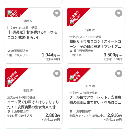
注
文
受
付
停
止
注
文
受
付
停
止
中
中
篠崎 祭
注文から1~14日で発送
深井 稔
【6月発送】甘さ弾ける‼️ トウモ
ロコシ 味来(みらい)
注文から10~16日で発送
朝採りトウモロコシ！スイートコ
ーン！その日に発送！プレミアム
埼玉県深谷市
香川県善通寺市
味来（ミライ）
1,944
3,500
1箱 6本入り
〜
一箱10本
〜
円
〜
円
〜
+送料
910円
+送料
1,370円
注
文
受
付
停
止
注
文
受
付
停
止
中
中
安西 淳
安西 淳
注文から2~5日で発送
クール便でアウトレット。安西農
注文から1~5日で発送
クール便でお届け！はじまりまし
園の生食出来て甘いトウモロコシ
た！！安西農園の生食出来て甘い
(味来)
千葉県館山市
千葉県館山市
トウモロコシ(味来)
2,808
2,916
4キロ箱で10本入り
先端カット、4キロ箱に小ぶりを12本～16本入り
円
円
+送料
1,380円
+送料
1,380円