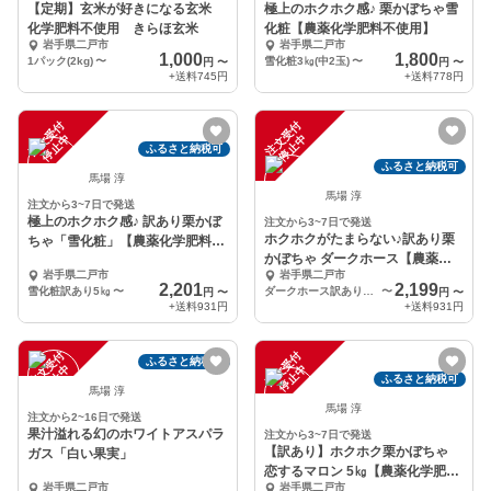
【定期】玄米が好きになる玄米
極上のホクホク感♪ 栗かぼちゃ雪
化学肥料不使用 きらほ玄米
化粧【農薬化学肥料不使用】
岩手県二戸市
岩手県二戸市
1,000
1,800
1パック(2kg)
〜
雪化粧3㎏(中2玉)
〜
円
〜
円
〜
+送料
745円
+送料
778円
注
文
受
付
停
止
注
文
受
付
停
止
中
中
ふるさと納税可
ふるさと納税可
馬場 淳
馬場 淳
注文から3~7日で発送
極上のホクホク感♪ 訳あり栗かぼ
注文から3~7日で発送
ホクホクがたまらない♪訳あり栗
ちゃ「雪化粧」【農薬化学肥料不
かぼちゃ ダークホース【農薬化
使用】
岩手県二戸市
岩手県二戸市
学肥料不使用】
2,201
2,199
雪化粧訳あり5㎏
〜
ダークホース訳あり5㎏
〜
円
〜
円
〜
+送料
931円
+送料
931円
注
文
受
付
停
止
注
文
受
付
停
止
ふるさと納税可
中
中
ふるさと納税可
馬場 淳
馬場 淳
注文から2~16日で発送
果汁溢れる幻のホワイトアスパラ
注文から3~7日で発送
【訳あり】ホクホク栗かぼちゃ
ガス「白い果実」
恋するマロン 5㎏【農薬化学肥料
岩手県二戸市
岩手県二戸市