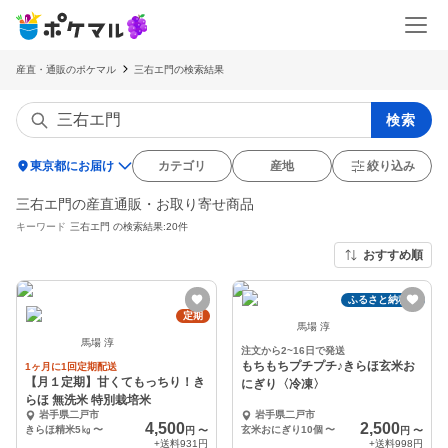
産直・通販のポケマル
三右エ門の検索結果
検索
location_on
東京都にお届け
カテゴリ
産地
絞り込み
三右エ門の産直通販・お取り寄せ商品
キーワード
三右エ門
の検索結果:20件
おすすめ順
ふるさと納税可
定期
馬場 淳
馬場 淳
注文から2~16日で発送
もちもちプチプチ♪きらほ玄米お
1ヶ月に1回定期配送
【月１定期】甘くてもっちり！き
にぎり〈冷凍〉
らほ 無洗米 特別栽培米
岩手県二戸市
岩手県二戸市
4,500
2,500
きらほ精米5㎏
〜
玄米おにぎり10個
〜
円
〜
円
〜
+送料
931円
+送料
998円