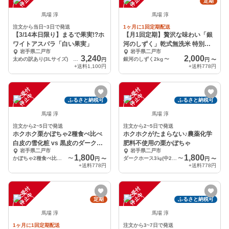
中
中
定期
馬場 淳
馬場 淳
注文から当日~3日で発送
1ヶ月に1回定期配送
【3/14本日限り】まるで果実!?ホ
【月1回定期】贅沢な味わい「銀
ワイトアスパラ「白い果実」
河のしずく」乾式無洗米 特別栽
岩手県二戸市
岩手県二戸市
培米
3,240
2,000
太めの訳あり(3Lサイズ) １２本
銀河のしずく2kg
〜
円
円
〜
+送料
1,100円
+送料
778円
注
文
受
付
停
止
注
文
受
付
停
止
中
中
ふるさと納税可
ふるさと納税可
馬場 淳
馬場 淳
注文から2~5日で発送
注文から2~5日で発送
ホクホク栗かぼちゃ2種食べ比べ
ホクホクがたまらない♪農薬化学
白皮の雪化粧 vs 黒皮のダークホ
肥料不使用の栗かぼちゃ
岩手県二戸市
岩手県二戸市
ース
1,800
1,800
かぼちゃ2種食べ比べ 各1玉(3kg)
〜
ダークホース3㎏(中2玉)
〜
円
〜
円
〜
+送料
778円
+送料
778円
注
文
受
付
停
止
注
文
受
付
停
止
中
中
定期
ふるさと納税可
馬場 淳
馬場 淳
1ヶ月に1回定期配送
注文から3~7日で発送