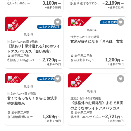
不使用】
3,100
2,199
①L～3L 400g
〜
訳あり 恋するマロン 5kg
〜
円
〜
円
〜
+送料
998円
+送料
931円
注
文
受
付
停
止
注
文
受
付
停
止
ふるさと納税可
中
中
ふるさと納税可
馬場 淳
馬場 淳
注文から2~5日で発送
玄米が好きになる「きらほ」玄米
注文から2~16日で発送
【訳あり】果汁溢れる幻のホワイ
トアスパラガス「白い果実」
岩手県二戸市
岩手県二戸市
2,720
1,200
①訳あり 400g(8～17本入)
〜
きらほ玄米 2kg
〜
円
〜
円
〜
+送料
965円
+送料
778円
注
文
受
付
停
止
注
文
受
付
停
止
ふるさと納税可
中
中
馬場 淳
馬場 淳
注文から3~7日で発送
甘くてもっちり！きらほ 無洗米
注文から2~10日で発送
《規格外のお買得品》まるで果実
特別栽培米
のようなホワイトアスパラガス
岩手県二戸市
岩手県二戸市
「白い果実」
1,369
2,721
きらほ無洗米2㎏
〜
規格外 3L~LサイズMIX 400g×1袋（約12〜15本）
〜
円
〜
円
〜
+送料
778円
+送料
998円