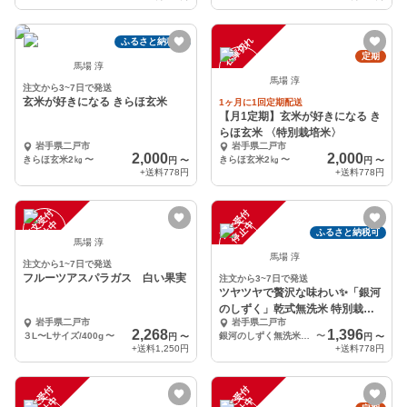
在庫切れ
ふるさと納税可
定期
馬場 淳
馬場 淳
注文から3~7日で発送
玄米が好きになる きらほ玄米
1ヶ月に1回定期配送
【月1定期】玄米が好きになる き
らほ玄米 〈特別栽培米〉
岩手県二戸市
岩手県二戸市
2,000
2,000
きらほ玄米2㎏
〜
きらほ玄米2㎏
〜
円
〜
円
〜
+送料
778円
+送料
778円
注
文
受
付
停
止
注
文
受
付
停
止
中
中
ふるさと納税可
馬場 淳
馬場 淳
注文から1~7日で発送
フルーツアスパラガス 白い果実
注文から3~7日で発送
ツヤツヤで贅沢な味わい✨「銀河
のしずく」乾式無洗米 特別栽培
岩手県二戸市
岩手県二戸市
米
2,268
1,396
３L〜Lサイズ/400g
〜
銀河のしずく無洗米2㎏
〜
円
〜
円
〜
+送料
1,250円
+送料
778円
注
文
受
付
停
止
注
文
受
付
停
止