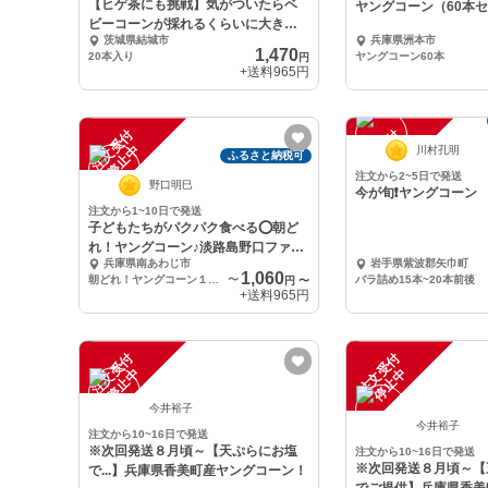
【ヒゲ茶にも挑戦】気がついたらベ
ヤングコーン（60本
ビーコーンが採れるくらいに大きく
茨城県結城市
兵庫県洲本市
なってました！
1,470
20本入り
ヤングコーン60本
円
+送料
965円
注
文
受
付
停
止
注
文
受
付
停
止
中
中
川村孔明
ふるさと納税可
注文から2~5日で発送
野口明巳
今が旬❗️ヤングコーン
注文から1~10日で発送
子どもたちがパクパク食べる⭕朝ど
れ！ヤングコーン♪淡路島野口ファー
兵庫県南あわじ市
岩手県紫波郡矢巾町
ム
1,060
朝どれ！ヤングコーン１５本＋完熟たまねぎ１㎏
〜
バラ詰め15本~20本前後
円
〜
+送料
965円
注
文
受
付
停
止
注
文
受
付
停
止
中
中
今井裕子
今井裕子
注文から10~16日で発送
※次回発送８月頃～【天ぷらにお塩
注文から10~16日で発送
※次回発送８月頃～【
で...】兵庫県香美町産ヤングコーン！