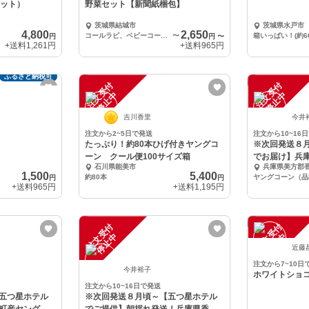
セット）
野菜セット【新聞紙梱包】
茨城県結城市
茨城県水戸市
4,800
2,650
コールラビ、ベビーコーン、キャベツ、ズッキーニなど
〜
箱いっぱい！(約60
円
円
〜
+送料
1,261円
+送料
965円
ふるさと納税可
注
文
受
付
停
止
注
文
受
付
停
止
中
中
吉川香里
今井
注文から2~5日で発送
注文から10~16
たっぷり！約80本ひげ付きヤングコ
※次回発送８
ーン クール便100サイズ箱
でお届け】兵
石川県能美市
兵庫県美方郡
ーン！
1,500
5,400
約80本
円
円
+送料
965円
+送料
1,195円
注
文
受
付
停
止
注
文
受
付
停
止
中
中
近藤
注文から7~10日
今井裕子
ホワイトショ
注文から10~16日で発送
五つ星ホテル
※次回発送８月頃～【五つ星ホテル