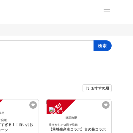
検索
おすすめ順
注
文
受
付
停
止
中
典男
篠塚政嗣
で発送
甘すぎる！！白いおお
注文から2~3日で発送
【茨城生産者コラボ】言の葉コラボ
コーン