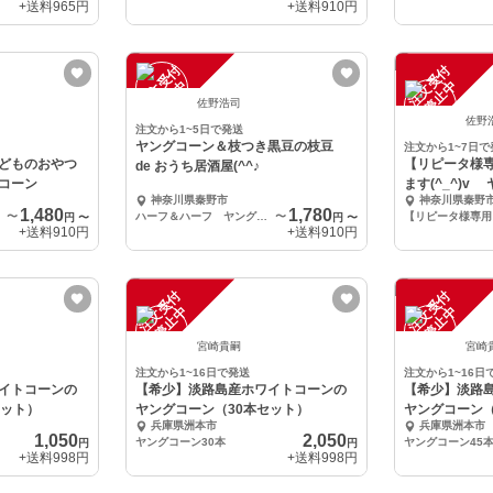
+送料
965円
+送料
910円
注
文
受
付
停
止
注
文
受
付
停
止
中
中
佐野浩司
佐野
注文から1~5日で発送
ヤングコーン＆枝つき黒豆の枝豆
注文から1~7日で
どものおやつ
【リピータ様
de おうち居酒屋(^^♪
コーン
ます(^_^)
神奈川県秦野市
神奈川県秦野
1,480
1,780
本)
〜
ハーフ＆ハーフ ヤングコーン12本＋枝豆800g
〜
円
〜
円
〜
+送料
910円
+送料
910円
注
文
受
付
停
止
注
文
受
付
停
止
中
中
宮崎貴嗣
宮崎
注文から1~16日で発送
注文から1~16日
イトコーンの
【希少】淡路島産ホワイトコーンの
【希少】淡路
セット）
ヤングコーン（30本セット）
ヤングコーン（
兵庫県洲本市
兵庫県洲本市
1,050
2,050
ヤングコーン30本
ヤングコーン45
円
円
+送料
998円
+送料
998円