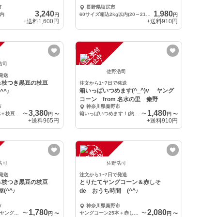
市
長野県塩尻市
3,240
1,980
以内
60サイズ箱込2kg以内(20～21本程度)
円
円
+送料
1,600円
+送料
910円
注
文
受
付
停
止
中
浩司
佐野浩司
発送
＆枝つき黒豆の枝豆
注文から1~7日で発送
箱いっぱいつめます(^_^)v ヤング
^^♪
コーン from 名水の里 秦野
市
神奈川県秦野市
3,380
1,480
ヤングコーン25本＋枝豆1箱分
〜
箱いっぱいつめます！(約25本)
〜
円
〜
円
〜
+送料
965円
+送料
910円
注
文
受
付
停
止
中
浩司
佐野浩司
発送
注文から1~7日で発送
＆枝つき黒豆の枝豆
とりたてヤングコーン＆赤しそ
(^^♪
de おうち時間 (^^♪
市
神奈川県秦野市
1,780
2,080
ハーフ＆ハーフ ヤングコーン12本＋枝豆800g
〜
ヤングコーン25本＋赤しそ 500g
〜
円
〜
円
〜