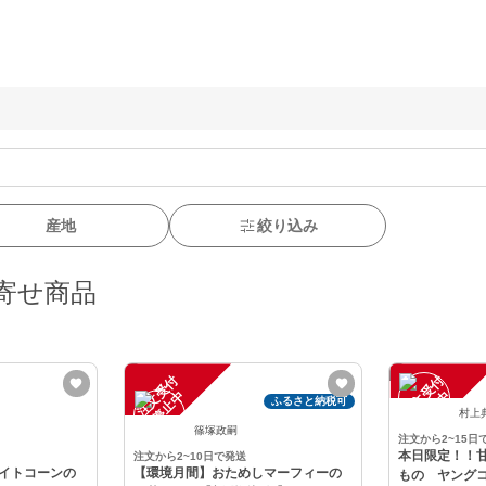
産地
絞り込み
寄せ商品
注
文
受
付
停
止
注
文
受
付
停
止
中
中
ふるさと納税可
村上
篠塚政嗣
注文から2~15日
本日限定！！
注文から2~10日で発送
イトコーンの
【環境月間】おためしマーフィーの
もの ヤング