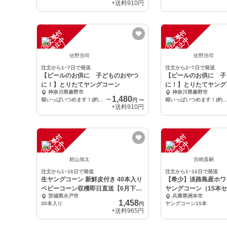
+送料
910円
注
文
受
付
停
止
注
文
受
付
停
止
中
中
佐野浩司
佐野浩司
注文から1~7日で発送
注文から2~7日で発送
【ビールのお供に 子どものおやつ
【ビールのお供に 子
に！】とりたてヤングコーン
に！】とりたてヤング
神奈川県秦野市
神奈川県秦野市
1,480
箱いっぱいつめます！(約25本)
〜
箱いっぱいつめます！(約25
円
〜
+送料
910円
注
文
受
付
停
止
注
文
受
付
停
止
中
中
籾山旭太
宮崎貴嗣
注文から1~16日で発送
注文から1~16日で発送
生ヤングコーン 新鮮皮付き 40本入り
【希少】淡路島産ホワ
ベビーコーン収穫即日直送【6月下旬
ヤングコーン（15本
茨城県水戸市
兵庫県洲本市
発送】
1,458
30本入り
ヤングコーン15本
円
+送料
965円