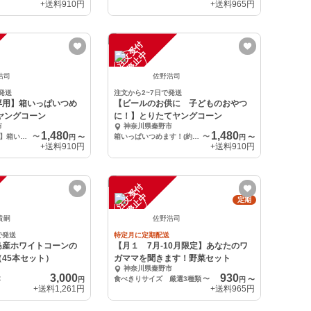
+送料
910円
+送料
965円
注
文
受
付
停
止
中
浩司
佐野浩司
発送
注文から2~7日で発送
専用】箱いっぱいつめ
【ビールのお供に 子どものおやつ
v ヤングコーン
に！】とりたてヤングコーン
市
神奈川県秦野市
1,480
1,480
【リピータ様専用】箱いっぱいつめます！(約25本)
〜
箱いっぱいつめます！(約25本)
〜
円
〜
円
〜
+送料
910円
+送料
910円
注
文
受
付
停
止
中
定期
貴嗣
佐野浩司
で発送
特定月に定期配送
島産ホワイトコーンの
【月１ 7月-10月限定】あなたのワ
45本セット）
ガママを聞きます！野菜セット
神奈川県秦野市
3,000
930
本
食べきりサイズ 厳選3種類
〜
円
円
〜
+送料
1,261円
+送料
965円