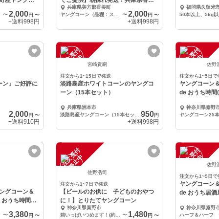
町産ヤングコ
でご提供】朝採れ発送！兵庫県香美
兵庫県美方郡香美町
福岡県久留米
町産ヤングコーン
2,000
2,000
〜
ヤングコーン（品種：スーパー黄味ちゃん）
〜
50本以上、5kg
円
〜
円
〜
+送料
998円
+送料
998円
注
文
受
付
停
止
注
文
受
付
停
止
中
中
宮崎貴嗣
佐野
注文から1~15日で発送
注文から1~5日で
ーン」ご好評に
淡路島産ホワイトコーンのヤングコ
ヤングコーン
ーン（15本セット）
de おうち時間(
兵庫県洲本市
神奈川県秦野
2,000
950
淡路島産ヤングコーン（15本セット）
円
〜
円
+送料
910円
+送料
998円
注
文
受
付
停
止
注
文
受
付
停
止
中
中
佐野
佐野浩司
注文から1~5日で
ヤングコーン
注文から1~7日で発送
ングコーン＆
【ビールのお供に 子どものおやつ
de おうち居酒屋
 おうち時間
に！】とりたてヤングコーン
神奈川県秦野市
神奈川県秦野
3,380
1,480
〜
箱いっぱいつめます！(約25本)
〜
円
〜
円
〜