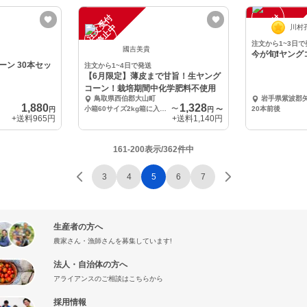
注
文
受
付
停
止
注
文
受
付
停
止
中
中
川村
注文から1~3日で
國吉美貴
今が旬❗️ヤン
ン 30本セッ
注文から1~4日で発送
【6月限定】薄皮まで甘旨！生ヤング
コーン！栽培期間中化学肥料不使用
鳥取県西伯郡大山町
岩手県紫波郡
1,880
1,328
小箱60サイズ2kg箱に入るだけ(約20〜30本)
〜
20本前後
円
円
〜
+送料
965円
+送料
1,140円
161-200表示/362件中
3
4
5
6
7
生産者の方へ
農家さん・漁師さんを募集しています!
法人・自治体の方へ
アライアンスのご相談はこちらから
採用情報