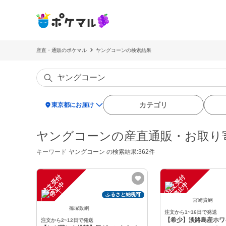
産直・通販のポケマル
ヤングコーンの検索結果
location_on
カテゴリ
東京都にお届け
ヤングコーンの産直通販・お取り
キーワード
ヤングコーン
の検索結果:362件
注
文
受
付
停
止
注
文
受
付
停
止
中
中
ふるさと納税可
宮崎貴嗣
篠塚政嗣
注文から1~16日で発送
【希少】淡路島産ホワ
注文から2~12日で発送