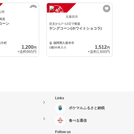
注
文
受
付
停
止
中
孔明
近藤昌浩
発送
グコーン
注文から7~12日で発送
ヤングコーン(ホワイトショコラ)
矢巾町
福岡県久留米市
1,200
1,512
1箱30本入り
円
円
+送料
965円
+送料
1,600円
Links
ポケマルふるさと納税
食べる通信
Follow us