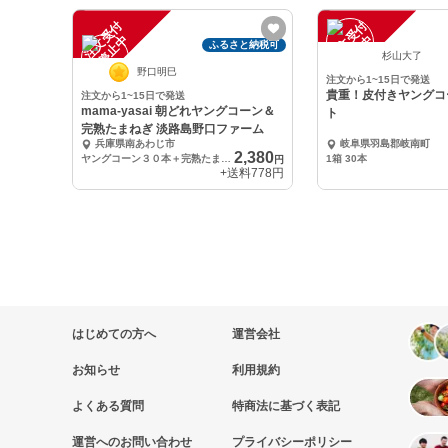
注
文
受
付
停
止
注
文
受
付
停
止
中
中
ふるさと納税可
杉山大了
野口明巳
注文から1~15日で発送
貴重！皮付きヤングコー
注文から1~15日で発送
mama-yasai 朝どれヤングコーン＆
ト
完熟たまねぎ 淡路島野口ファーム
兵庫県南あわじ市
岐阜県羽島郡岐南町
2,380
ヤングコーン３０本＋完熟たまねぎ２㎏
1箱 30本
円
+送料
778円
はじめての方へ
運営会社
お知らせ
利用規約
よくある質問
特商法に基づく表記
運営へのお問い合わせ
プライバシーポリシー