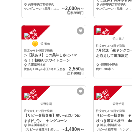
でご提供】兵庫県香美
兵庫県美方郡香美町
兵庫県美方郡香美町
ーン・ベビーコー
2,000
ヤングコーン（品種：スーパー黄味ちゃん）
〜
ヤングコーン（品種：スーパー黄味ちゃん）
円
〜
+送料
998円
注
文
受
付
停
止
注
文
受
付
停
止
中
中
竹内康祐
後 竜佑
注文から1~3日で発送
7月発送「生ヤングコ
注文から1~5日で発送
シ【訳あり】この美味しさにハマ
お応えして追加決定
る！！朝採りホワイトコーン
兵庫県洲本市
長野県中野市
2,550
訳あり1.8kg➕小玉3キロ玉ねぎ
約20−30本
〜
円
+送料
998円
注
文
受
付
停
止
注
文
受
付
停
止
中
中
佐野浩司
佐野浩司
注文から1~7日で発送
注文から1~5日で発送
【リピータ様専用】箱いっぱいつめ
リピーター様専用 ヤ
ます(^_^)v ヤングコーン
枝つき黒豆の枝豆 de
神奈川県秦野市
神奈川県秦野市
(^^♪
1,480
【リピータ様専用】箱いっぱいつめます！(約25本)
〜
リピータ様専用 ヤングコーン25本＋枝豆1箱分
円
〜