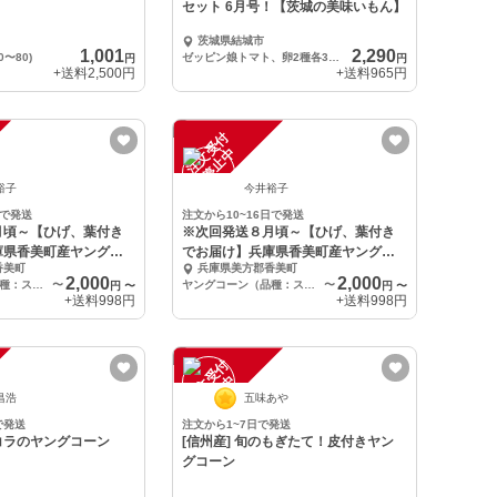
セット 6月号！【茨城の美味いもん】
茨城県結城市
1,001
2,290
〜80)
ゼッピン娘トマト、卵2種各3個、インゲン、ケール、ベビーコーン
円
円
+送料
2,500円
+送料
965円
注
文
受
付
停
止
中
裕子
今井裕子
日で発送
注文から10~16日で発送
月頃～【ひげ、葉付き
※次回発送８月頃～【ひげ、葉付き
庫県香美町産ヤングコ
でお届け】兵庫県香美町産ヤングコ
香美町
兵庫県美方郡香美町
ーン！
2,000
2,000
ヤングコーン（品種：スーパー黄味ちゃん）
〜
ヤングコーン（品種：スーパー黄味ちゃん）
〜
円
〜
円
〜
+送料
998円
+送料
998円
注
文
受
付
停
止
中
昌浩
五味あや
で発送
注文から1~7日で発送
コラのヤングコーン
[信州産] 旬のもぎたて！皮付きヤン
グコーン