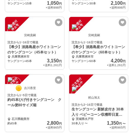
1,050
2,100
ヤングコーン15本
ヤングコーン30本
円
円
+送料
998円
+送料
998円
注
文
受
付
停
止
注
文
受
付
停
止
中
中
宮崎貴嗣
宮崎貴嗣
注文から1~16日で発送
注文から1~16日で発送
【希少】淡路島産ホワイトコーン
【希少】淡路島産ホワイトコーン
のヤングコーン（45本セット）
のヤングコーン（60本セット）
兵庫県洲本市
兵庫県洲本市
3,150
4,200
ヤングコーン45本
ヤングコーン60本
円
円
+送料
1,261円
+送料
1,261円
注
文
受
付
停
止
注
文
受
付
停
止
中
中
吉川香里
注文から1~5日で発送
籾山旭太
約45本ひげ付きヤングコーン ク
ール便80サイズ箱
注文から2~16日で発送
生ヤングコーン 新鮮皮付き 30本
入り ベビーコーン収穫即日直送
石川県能美市
茨城県水戸市
【6月下旬発送】
2,800
1,350
約45本
30本入り
〜
円
円
〜
+送料
965円
+送料
965円