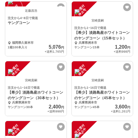
注
文
受
付
停
止
注
文
受
付
停
止
中
中
近藤昌浩
注文から4~8日で発送
宮崎貴嗣
ヤングコーン
注文から1~16日で発送
【希少】淡路島産ホワイトコーン
のヤングコーン（15本セット）
福岡県久留米市
兵庫県洲本市
5,076
1,200
1箱100本入り
ヤングコーン15本
円
円
+送料
1,765円
+送料
998円
注
文
受
付
停
止
注
文
受
付
停
止
中
中
宮崎貴嗣
宮崎貴嗣
注文から1~16日で発送
注文から1~16日で発送
【希少】淡路島産ホワイトコーン
【希少】淡路島産ホワイトコーン
のヤングコーン（30本セット）
のヤングコーン（45本セット）
兵庫県洲本市
兵庫県洲本市
2,400
3,600
ヤングコーン30本
ヤングコーン45本
円
円
+送料
998円
+送料
1,261円
注
文
受
付
停
止
注
文
受
付
停
止
中
中