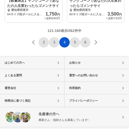
【数量限定】ヤングコーンであな
ヤングコーンであなたの人生変わ
たの人生変わったらゴメンナサイ
ったらゴメンナサイ
愛知県西尾市
愛知県西尾市
1,750
3,500
60サイズ段ボールに入るだけ（約23本）
80サイズ段ボールに入るだけ（約48本）
円
円
+送料
690円
+送料
745円
121-160表示/362件中
2
3
4
5
6
はじめての方へ
お知らせ
よくある質問
運営へのお問い合わせ
運営会社
利用規約
特商法に基づく表記
プライバシーポリシー
生産者の方へ
農家さん・漁師さんを募集しています!