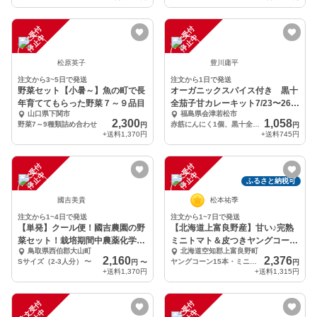
注
文
受
付
停
止
注
文
受
付
停
止
中
中
松原英子
豊川庸平
注文から3~5日で発送
注文から1日で発送
野菜セット【小暑～】魚の町で長
オーガニックスパイス付き 黒十
年育ててもらった野菜７～９品目
全茄子甘カレーキット7/23〜26限
山口県下関市
福島県会津若松市
定販売
2,300
1,058
野菜7～9種類詰め合わせ
赤筋にんにく1個、黒十全茄子1〜2個、リオグランデ4〜5個、玉ねぎ1個、他
円
円
+送料
1,370円
+送料
745円
注
文
受
付
停
止
注
文
受
付
停
止
中
中
ふるさと納税可
國吉美貴
松本祐季
注文から1~4日で発送
注文から1~7日で発送
【単発】クール便！國吉農園の野
【北海道上富良野産】甘い♪完熟
菜セット！栽培期間中農薬化学肥
ミニトマト＆皮つきヤングコーン
鳥取県西伯郡大山町
北海道空知郡上富良野町
料不使用！
セット
2,160
2,376
Sサイズ（2-3人分）
〜
ヤングコーン15本・ミニトマト約900ｇ
円
〜
円
+送料
1,370円
+送料
1,315円
注
文
受
付
停
止
注
文
受
付
停
止