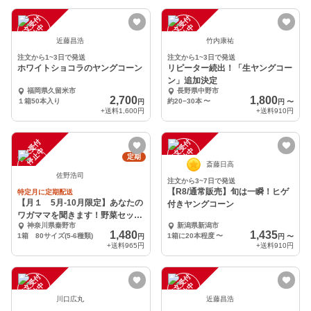
注
文
受
付
停
止
注
文
受
付
停
止
中
中
近藤昌浩
竹内康祐
注文から1~3日で発送
注文から1~3日で発送
ホワイトショコラのヤングコーン
リピーター続出！「生ヤングコー
ン」追加決定
福岡県久留米市
長野県中野市
2,700
1,800
１箱50本入り
約20−30本
〜
円
円
〜
+送料
1,600円
+送料
910円
注
文
受
付
停
止
注
文
受
付
停
止
中
中
定期
斎藤日高
佐野浩司
注文から3~7日で発送
【R8/通常販売】旬は一瞬！ヒゲ
特定月に定期配送
【月１ 5月-10月限定】あなたの
付きヤングコーン
ワガママを聞きます！野菜セッ
神奈川県秦野市
新潟県新潟市
ト
1,480
1,435
1箱 80サイズ(5-6種類)
1箱に20本程度
〜
円
円
〜
+送料
965円
+送料
910円
注
文
受
付
停
止
注
文
受
付
停
止
中
中
川口広丸
近藤昌浩