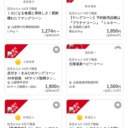
長田孝子
野本博幸
注文から1~16日で発送
くせになる食感と美味しさ！新鮮
注文から1~5日で発送
【ヤングコーン】予約販売品種は
獲れたてヤングコーン
『プラチナコーン』『ミルキーシ
山梨県中巨摩郡昭和町
茨城県土浦市
ュガー』箱込み２kg
1,274
1,850
1.5kg
〜
箱込み2kg
円
〜
円
+送料
690円
+送料
690円
注
文
受
付
停
止
注
文
受
付
停
止
中
中
濱田憲一
注文から1~6日で発送
小林智斉
北海道産ベビーコーン
注文から1~16日で発送
皮付き！きみひめヤングコーン
30本前後 60サイズ箱満タン詰
山梨県甲府市
北海道浦河郡浦河町
め！
1,900
1,500
60サイズ箱満タン詰め
20本
円
円
+送料
690円
+送料
1,370円
注
文
受
付
停
止
注
文
受
付
停
止
中
中
杉浦正人
杉浦正人
注文から2~5日で発送
注文から2~10日で発送