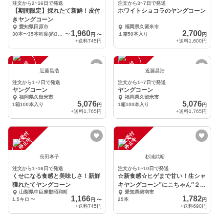
注文から2~16日で発送
注文から3~7日で発送
【期間限定】採れたて新鮮！皮付
ホワイトショコラのヤングコーン
きヤングコーン
愛知県田原市
福岡県久留米市
1,960
2,700
30本〜35本程度(約3㎏)
〜
１箱50本入り
円
〜
円
+送料
745円
+送料
1,600円
注
文
受
付
停
止
注
文
受
付
停
止
中
中
近藤昌浩
近藤昌浩
注文から1~7日で発送
注文から1~7日で発送
ヤングコーン
ヤングコーン
福岡県久留米市
福岡県久留米市
5,076
5,076
1箱100本入り
1箱100本入り
円
円
+送料
1,765円
+送料
1,765円
注
文
受
付
停
止
注
文
受
付
停
止
中
中
長田孝子
杉浦武昭
注文から1~16日で発送
注文から1~10日で発送
くせになる食感と美味しさ！新鮮
☆新食感☆ヒゲまで甘い！生シャ
獲れたてヤングコーン
キヤングコーン‟にこちゃん″２５
山梨県中巨摩郡昭和町
愛知県碧南市
本
1,166
1,782
1.5キロ
〜
25本
円
〜
円
+送料
745円
+送料
690円