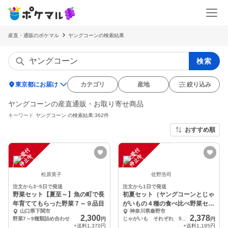
産直・通販のポケマル
ヤングコーンの検索結果
検索
location_on
東京都にお届け
カテゴリ
産地
絞り込み
ヤングコーンの産直通販・お取り寄せ商品
キーワード
ヤングコーン
の検索結果:362件
おすすめ順
注
文
受
付
停
止
注
文
受
付
停
止
中
中
松原英子
佐野浩司
注文から3~5日で発送
注文から1日で発送
野菜セット【夏至～】魚の町で長
初夏セット（ヤングコーンとじゃ
年育ててもらった野菜７～９品目
がいもの４種の食べ比べ野菜セッ
山口県下関市
神奈川県秦野市
ト）
2,300
2,378
野菜7～9種類詰め合わせ
じゃがいも それぞれ 500g
円
円
+送料
1,370円
+送料
1,195円