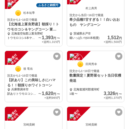
中
中
ふるさと納税可
村上典男
松本祐季
注文から当日~16日で発送
希少品種‼️甘すぎる！！白いおお
注文から1~10日で発送
【北海道上富良野産】朝採り！ト
もの ヤングコーン
ウモロコシ＆ヤングコーン 富良
北海道空知郡上富良野町
茨城県水戸市
野の夏の味覚セット♪
1,393
1,512
トウモロコシ3本ヤングコーン5本
〜
箱いっぱい!!(60本程度)
円
〜
円
+送料
1,315円
+送料
1,500円
注
文
受
付
停
止
注
文
受
付
停
止
中
中
田岡秀幸
後 竜佑
注文から1~10日で発送
数量限定！夏野菜セット当日収穫
注文から1~10日で発送
【訳あり】この美味しさにハマ
発送
る！！朝採りホワイトコーン
兵庫県洲本市
北海道浦河郡浦河町
1,620
3,326
訳ありトウモロコシ 約1.8ｋｇ（4-7本）
〜
1箱
〜
円
〜
円
〜
+送料
965円
+送料
1,370円
注
文
受
付
停
止
注
文
受
付
停
止
中
中
宮崎貴嗣
宮崎貴嗣