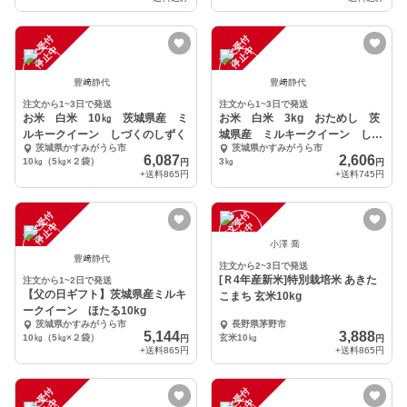
注
文
受
付
停
止
注
文
受
付
停
止
中
中
豊﨑静代
豊﨑静代
注文から1~3日で発送
注文から1~3日で発送
お米 白米 10㎏ 茨城県産 ミ
お米 白米 3kg おためし 茨
ルキークイーン しづくのしずく
城県産 ミルキークイーン しづ
茨城県かすみがうら市
茨城県かすみがうら市
くのしずく
6,087
2,606
10㎏（5㎏×２袋）
3㎏
円
円
+送料
865円
+送料
745円
注
文
受
付
停
止
注
文
受
付
停
止
中
中
小澤 喬
豊﨑静代
注文から2~3日で発送
[Ｒ4年産新米]特別栽培米 あきた
注文から1~2日で発送
【父の日ギフト】茨城県産ミルキ
こまち 玄米10kg
ークイーン ほたる10kg
茨城県かすみがうら市
長野県茅野市
5,144
3,888
10㎏（5㎏×２袋）
玄米10㎏
円
円
+送料
865円
+送料
865円
注
文
受
付
停
止
注
文
受
付
停
止