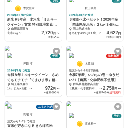
予約
予約
木賀佳南
秋山款美
2026年10月に発送
2026年10月に発送
新米 R8年産 氷河米「ミルキー
３種食べ比べセット！2026年産
クイーン」玄米 特別栽培米 山形
「岡山県産お米」２kg×３個セッ
山形県酒田市
岡山県総社市
県庄内産
ト
2,720
4,622
玄米2kg
〜
きぬむすめ2kg×１袋、にこまる2kg×１袋、ミルキークイーン2kg×１袋
円
〜
円
送料込み
+送料
900円
予約
送料無料
押田 淳
木暮 隆
2026年9月に発送
注文から4~14日で発送
令和８年ミルキークイーン さめ
令和7年産、いのちの壱・ゆうだ
てもモチモチ『てまひま米』精米
い21【農薬・化学肥料不使用】
埼玉県久喜市
群馬県吾妻郡高山村
1㎏～
972
2,750
1kg（1㎏×1袋）
〜
【農薬・化学肥料不使用】令和7年産新米「ゆうだい21」2kg
〜
円
〜
円
〜
+送料
690円
+送料
745円
送料無料
ふるさと納税可
馬場 淳
予約
注文から3~7日で発送
渡邉雅一
玄米が好きになる きらほ玄米