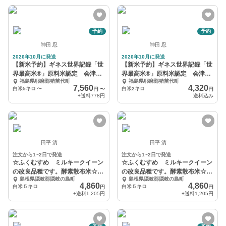
予約
予約
神田 忍
神田 忍
2026年10月に発送
2026年10月に発送
【新米予約】ギネス世界記録「世
【新米予約】ギネス世界記録「世
界最高米®」原料米認定 会津
界最高米®」原料米認定 会津
福島県耶麻郡猪苗代町
福島県耶麻郡猪苗代町
産 ゆうだい21
産 ゆうだい21
7,560
4,320
白米5キロ
〜
白米2キロ
円
〜
円
+送料
778円
送料込み
田平 清
田平 清
注文から1~2日で発送
注文から1~2日で発送
☆ふくむすめ ミルキークイーン
☆ふくむすめ ミルキークイーン
の改良品種です。酵素散布米☆白
の改良品種です。酵素散布米☆白
島根県隠岐郡隠岐の島町
島根県隠岐郡隠岐の島町
米5キロ
米5キロ
4,860
4,860
白米５キロ
白米５キロ
円
円
+送料
1,205円
+送料
1,205円