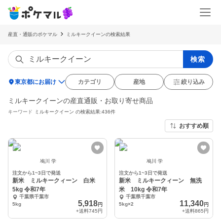
産直・通販のポケマル
ミルキークイーンの検索結果
検索
location_on
東京都にお届け
カテゴリ
産地
絞り込み
ミルキークイーンの産直通販・お取り寄せ商品
キーワード
ミルキークイーン
の検索結果:436件
おすすめ順
鳰川 学
鳰川 学
注文から1~3日で発送
注文から1~3日で発送
新米 ミルキークィーン 白米
新米 ミルキークィーン 無洗
5kg 令和7年
米 10kg 令和7年
千葉県千葉市
千葉県千葉市
5,918
11,340
5kg
5kg×2
円
円
+送料
745円
+送料
865円