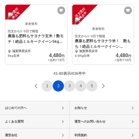
注
文
受
付
停
止
注
文
受
付
停
止
中
中
家倉敬和
家倉敬和
注文から1~3日で発送
農薬も肥料もサヨナラ玄米！艶モ
注文から1~3日で発送
農薬も肥料もサヨナラ米！ 艶も
チ！絶品ミルキークイーン5kg玄
ち！絶品ミルキークイーン
米
滋賀県長浜市
滋賀県長浜市
4.5kg（30合入）白米
4,480
4,480
5kg玄米
4.5Kg白米
円
円
+送料
778円
+送料
778円
41-80表示/436件中
1
2
3
4
5
はじめての方へ
お知らせ
よくある質問
運営へのお問い合わせ
運営会社
利用規約