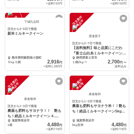
+送料
745円
+送料
745円
注
文
受
付
停
止
注
文
受
付
停
止
中
中
下城孔志郎
注文から2~5日で発送
新米ミルキークイーン
渡邉亜子
注文から2~7日で発送
【送料無料】味と品質にこだわ
『富士山白糸ミルキークイーン
熊本県阿蘇郡南小国町
静岡県富士宮市
2kg〜』化学肥料不使用
2,916
2,700
５kg /1袋
１袋2kg
〜
円
円
〜
+送料
1,380円
送料込み
注
文
受
付
停
止
注
文
受
付
停
止
中
中
家倉敬和
家倉敬和
注文から1~3日で発送
農薬も肥料もサヨナラ米！！艶も
注文から1~3日で発送
農薬も肥料もサヨナラ！！ 艶も
ち！絶品ミルキークイーン5kg玄
ち！絶品ミルキークイーン４.５
米
滋賀県長浜市
滋賀県長浜市
kg（３０合入）白米
4,480
4,480
1袋
5kg玄米
円
円
+送料
778円
+送料
778円