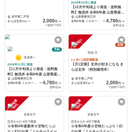
2026年10月に発送
【10月中旬頃より発送・送料無
料】無洗米 令和8年産 山形県産ミ
岩手県二戸市
山形県寒河江市
ルキークイーン
2,000
4,780
きらほ玄米2㎏
〜
令和8年産 ミルキークイーン無洗米 4kg
〜
円
〜
円
〜
+送料
778円
送料込み
在庫切れ
定期
予約
馬場 淳
渡邉雅一
1ヶ月に1回定期配送
【月1定期】玄米が好きになる き
2026年11月に発送
【11月中旬頃より発送・送料無
らほ玄米 〈特別栽培米〉
料】無洗米 令和8年産 山形県産ミ
山形県寒河江市
岩手県二戸市
ルキークイーン
4,780
2,000
令和8年産 ミルキークイーン無洗米 4kg
〜
きらほ玄米2㎏
〜
円
〜
円
〜
送料込み
+送料
778円
一
在
庫
切
一
在
庫
切
時
れ
時
れ
新妻良平
新妻良平
注文から2~4日で発送
注文から2~4日で発送
☆令和4年産新米☆甘味たっぷ
☆令和4年産☆甘味たっぷり！幻
り！幻のお米「ミルキークイー
のお米「ミルキークイーン」