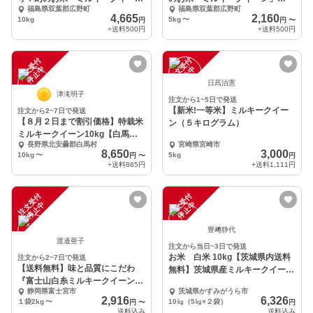
福島県双葉郡広野町
福島県双葉郡広野町
ン」(10kg)
(5kg)(10kg)
4,665
2,160
10kg
5kg
〜
円
円
〜
+送料
500円
+送料
500円
注
文
受
付
停
止
注
文
受
付
停
止
中
中
日髙治憲
津滝明子
注文から1~5日で発送
【新米!一等米】ミルキークイー
注文から2~7日で発送
【８月２日まで割引価格】特栽米
ン（５キログラム）
ミルキークイーン10kg【白馬
長野県北安曇郡白馬村
宮崎県宮崎市
産】
8,650
3,000
10kg
〜
5kg
円
〜
円
+送料
865円
+送料
1,111円
注
文
受
付
停
止
注
文
受
付
停
止
中
中
豊﨑静代
渡邉亜子
注文から当日~3日で発送
お米 白米 10kg【茨城県内送料
注文から2~7日で発送
【送料無料】味と品質にこだわ
無料】茨城県産ミルキークイーン
『富士山白糸ミルキークイーン
ほたる
静岡県富士宮市
茨城県かすみがうら市
2kg〜』化学肥料不使用
2,916
6,326
１袋2kg
〜
10㎏（5㎏×２袋）
円
〜
円
送料込み
送料込み