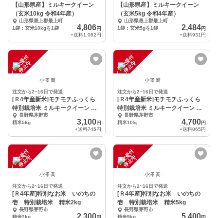
【山形県産】ミルキークイーン
【山形県産】ミルキークイーン
（玄米10kg 令和4年産）
（玄米5kg 令和4年産）
山形県最上郡最上町
山形県最上郡最上町
4,806
2,484
1袋：玄米10kgを1袋
1袋：玄米5gを1袋
円
円
+送料
1,062円
+送料
931円
注
文
受
付
停
止
注
文
受
付
停
止
中
中
小澤 喬
小澤 喬
注文から2~16日で発送
注文から2~16日で発送
[Ｒ4年産新米]モチモチふっくら
[Ｒ4年産新米]モチモチふっくら
特別栽培米 ミルキークイーン 精
特別栽培米 ミルキークイーン 精
長野県茅野市
長野県茅野市
米5kg
米10kg
3,100
4,700
精米5kg
精米10㎏
円
円
+送料
745円
+送料
865円
注
文
受
付
停
止
注
文
受
付
停
止
中
中
小澤 喬
小澤 喬
注文から2~16日で発送
注文から2~16日で発送
[Ｒ4年産]特別なお米 いのちの
[Ｒ4年産]特別なお米 いのちの
壱 特別栽培米 精米2kg
壱 特別栽培米 精米5kg
長野県茅野市
長野県茅野市
2,300
5,400
精米2kg
精米5kg
円
円