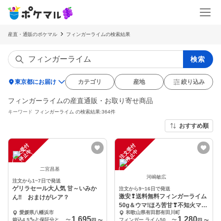
産直・通販のポケマル
フィンガーライムの検索結果
検索
location_on
東京都にお届け
カテゴリ
産地
絞り込み
フィンガーライムの産直通販・お取り寄せ商品
キーワード
フィンガーライム
の検索結果:364件
おすすめ順
注
文
受
付
停
止
注
文
受
付
停
止
中
中
二宮昌基
河嶋敏広
注文から1~7日で発送
ゲリラセール大人気 甘～いみか
注文から9~16日で発送
激安❢送料無料フィンガーライム
ん‼️ おまけがレア？
50g＆ウマ!ほろ苦甘❣不知火マー
愛媛県八幡浜市
和歌山県有田郡有田川町
マーレード
1,695
1,280
箱込4.5㌔と保証分とおまけ
〜
フィンガー ライム50g＆不知火マーマーレード180 g×2 袋
〜
円
〜
円
〜