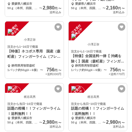
愛媛県八幡浜市
愛媛県八幡浜市
料！！
2,980
2,160
50ｇ（本州、四国、九州）
〜
50ｇ（本州、四国、九州）
〜
円
〜
円
〜
送料込み
送料込み
注
文
受
付
停
止
注
文
受
付
停
止
中
中
小澤正弥
小澤正弥
注文から1~16日で発送
【特価】ネコポス専用 国産（森
注文から1~16日で発送
【特価】全国送料一律【 沖縄を
町産）フィンガーライム（フレッ
除く】国産（森町産）フィンガー
シュ）
静岡県周智郡森町
静岡県周智郡森町
ライム（フレッシュ）
756
756
1パック約50g(4～6個）
〜
1パック約50g(4～6個）
〜
円
〜
円
〜
+送料
330円
+送料
770円
注
文
受
付
停
止
注
文
受
付
停
止
中
中
梶谷高男
梶谷高男
注文から当日~10日で発送
注文から当日~10日で発送
話題の柑橘！！フィンガーライム
話題の柑橘！！フィンガーライム
！送料無料！！
！送料無料！！
愛媛県八幡浜市
愛媛県八幡浜市
2,980
2,980
50ｇ（本州、四国、九州）
〜
50ｇ（本州、四国、九州）
〜
円
〜
円
〜
送料込み
送料込み