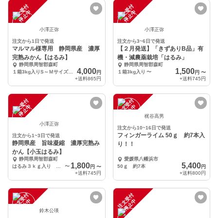
注
文
受
付
停
止
注
文
受
付
停
止
中
中
小澤正弥
小澤正弥
注文から1日で発送
注文から3~6日で発送
マルマル様専用 静岡県産 濃厚
【２月発送】「きずありB品」有
完熟みかん【はるみ】
機・減農薬栽培「はるみ」
静岡県周智郡森町
静岡県周智郡森町
4,000
1,500
１箱3kg入りS～Ｍサイズが18～25個入りが２箱
１箱3kg入り
〜
円
円
〜
+送料
865円
+送料
745円
注
文
受
付
停
止
注
文
受
付
停
止
中
中
梶谷高男
小澤正弥
注文から10~16日で発送
フィンガーライム 50ｇ 約7本入
注文から1~3日で発送
静岡県産 旨味凝縮 濃厚完熟み
り！！
かん【小玉はるみ】
静岡県周智郡森町
愛媛県八幡浜市
1,800
5,400
はるみ３ｋｇ入り SS~Sサイズ 28～35個程度
〜
50ｇ 約7本
円
〜
円
+送料
745円
+送料
800円
注
文
受
付
停
止
注
文
受
付
停
止
中
中
鈴木公瑛