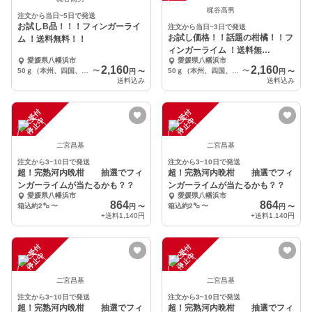
梶谷高男
注文から当日~5日で発送
お試しB品！！！フィンガーライ
注文から当日~3日で発送
お試し価格！！話題の柑橘！！フ
ム ！送料無料！！
ィンガーライム ！送料無
愛媛県八幡浜市
愛媛県八幡浜市
料！！
2,160
2,160
50ｇ（本州、四国、九州）
〜
50ｇ（本州、四国、九州）
〜
円
〜
円
〜
送料込み
送料込み
注
文
受
付
停
止
注
文
受
付
停
止
中
中
二宮昌基
二宮昌基
注文から3~10日で発送
注文から3~10日で発送
超！完熟河内晩柑 抽選でフィ
超！完熟河内晩柑 抽選でフィ
ンガーライムが当たるかも？？
ンガーライムが当たるかも？？
愛媛県八幡浜市
愛媛県八幡浜市
864
864
箱込約2㌔
〜
箱込約2㌔
〜
円
〜
円
〜
+送料
1,140円
+送料
1,140円
注
文
受
付
停
止
注
文
受
付
停
止
中
中
二宮昌基
二宮昌基
注文から3~10日で発送
注文から3~10日で発送
超！完熟河内晩柑 抽選でフィ
超！完熟河内晩柑 抽選でフィ