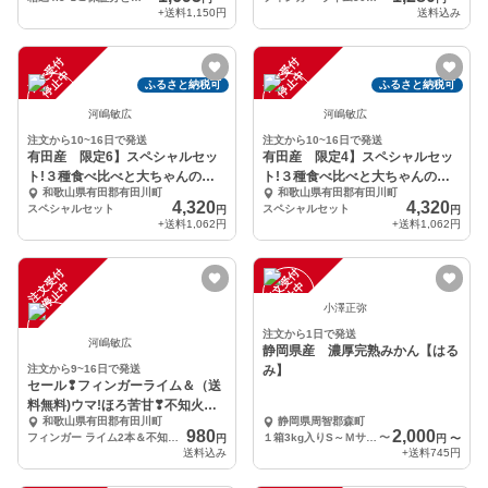
+送料
1,150円
送料込み
注
文
受
付
停
止
注
文
受
付
停
止
中
中
ふるさと納税可
ふるさと納税可
河嶋敏広
河嶋敏広
注文から10~16日で発送
注文から10~16日で発送
有田産 限定6】スペシャルセッ
有田産 限定4】スペシャルセッ
ト!３種食べ比べと大ちゃんの畑
ト!３種食べ比べと大ちゃんの畑
和歌山県有田郡有田川町
和歌山県有田郡有田川町
シリーズ
シリーズ
4,320
4,320
スペシャルセット
スペシャルセット
円
円
+送料
1,062円
+送料
1,062円
注
文
受
付
停
止
注
文
受
付
停
止
中
中
小澤正弥
注文から1日で発送
河嶋敏広
静岡県産 濃厚完熟みかん【はる
注文から9~16日で発送
み】
セール❢フィンガーライム＆（送
料無料)ウマ!ほろ苦甘❣不知火マ
和歌山県有田郡有田川町
静岡県周智郡森町
ーマーレード
980
2,000
フィンガー ライム2本＆不知火マーマーレード180 g×2 袋
１箱3kg入りS～Ｍサイズが18～25個入り
〜
円
円
〜
送料込み
+送料
745円