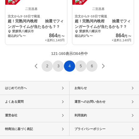
中
中
二宮昌基
二宮昌基
注文から3~10日で発送
注文から3~10日で発送
超！完熟河内晩柑 抽選でフィ
超！完熟河内晩柑 抽選でフィ
ンガーライムが当たるかも？？
ンガーライムが当たるかも？？
愛媛県八幡浜市
愛媛県八幡浜市
864
864
箱込約2㌔
〜
箱込約2㌔
〜
円
〜
円
〜
+送料
1,140円
+送料
1,140円
121-160表示/364件中
2
3
4
5
6
はじめての方へ
お知らせ
よくある質問
運営へのお問い合わせ
運営会社
利用規約
特商法に基づく表記
プライバシーポリシー