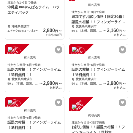
注文から1~7日で発送
梶谷高男
沖縄産 Inoやんばるライム バラ
エティパック
注文から当日~3日で発送
追加ですお試し価格！限定20箱！
話題の柑橘！！フィンガーライム
沖縄県名護市
愛媛県八幡浜市
！送料無料！！
2,800
2,160
1パック50g(4～7本)
〜
50ｇ（本州、四国、九州）
〜
円
〜
円
〜
+送料
360円
送料込み
注
文
受
付
停
止
注
文
受
付
停
止
中
中
梶谷高男
梶谷高男
注文から当日~5日で発送
注文から当日~5日で発送
話題の柑橘！！フィンガーライム
話題の柑橘！！フィンガーライム
！送料無料！！
！送料無料！！
愛媛県八幡浜市
愛媛県八幡浜市
2,980
2,980
50ｇ（本州、四国、九州）
〜
50ｇ（本州、四国、九州）
〜
円
〜
円
〜
送料込み
送料込み
注
文
受
付
停
止
注
文
受
付
停
止
中
中
梶谷高男
梶谷高男
注文から当日~5日で発送
話題の柑橘！！フィンガーライム
注文から当日~3日で発送
お試し価格！！話題の柑橘！！フ
！送料無料！！
ィンガーライム ！送料無