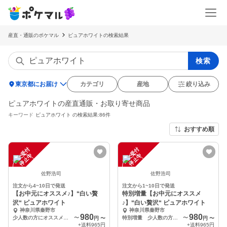
産直・通販のポケマル
ピュアホワイトの検索結果
検索
location_on
東京都にお届け
カテゴリ
産地
絞り込み
ピュアホワイトの産直通販・お取り寄せ商品
キーワード
ピュアホワイト
の検索結果:86件
おすすめ順
注
文
受
付
停
止
注
文
受
付
停
止
中
中
佐野浩司
佐野浩司
注文から4~10日で発送
注文から1~10日で発送
【お中元にオススメ♪】“白い贅
特別増量【お中元にオススメ
沢“ ピュアホワイト
♪】“白い贅沢“ ピュアホワイト
神奈川県秦野市
神奈川県秦野市
980
980
少人数の方にオススメ 食べ切り 2本
〜
特別増量 少人数の方にオススメ 食べ切り 2本➕1本
〜
円
〜
円
〜
+送料
965円
+送料
965円