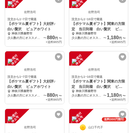
注
文
受
付
停
止
注
文
受
付
停
止
中
中
佐野浩司
佐野浩司
注文から1~7日で発送
注文から1~10日で発送
【ポケマル夏ギフト】大好評♪
【ポケマル夏ギフト】関東の方限
白い贅沢 ピュアホワイト
定 当日到着 白い贅沢 ピュ
神奈川県秦野市
神奈川県秦野市
アホワイト
880
1,180
少人数の方にオススメ 食べ切り 2本
〜
少人数の方にオススメ 食べ切り 2本
〜
円
〜
円
〜
+送料
965円
+送料
965円
注
文
受
付
停
止
注
文
受
付
停
止
中
中
佐野浩司
佐野浩司
注文から1~7日で発送
注文から1~10日で発送
【ポケマル夏ギフト】大好評♪
【ポケマル夏ギフト】関東の方限
白い贅沢 ピュアホワイト
定 当日到着 白い贅沢 ピュ
神奈川県秦野市
神奈川県秦野市
アホワイト
880
1,180
少人数の方にオススメ 食べ切り 2本
〜
少人数の方にオススメ 食べ切り 2本
〜
円
〜
円
〜
+送料
965円
+送料
965円
注
文
受
付
停
止
注
文
受
付
停
止
中
中
送料300円割引
佐野浩司
山口千代子