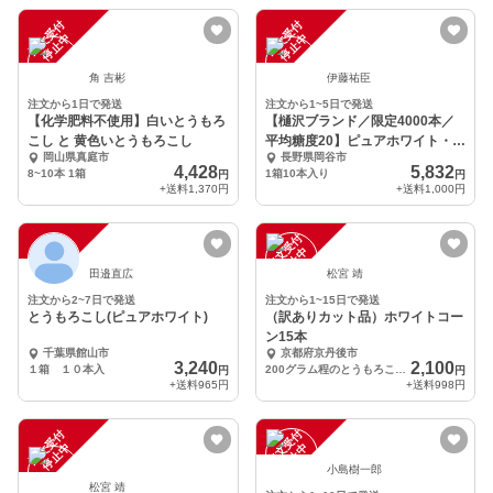
注
文
受
付
停
止
注
文
受
付
停
止
中
中
角 吉彬
伊藤祐臣
注文から1日で発送
注文から1~5日で発送
【化学肥料不使用】白いとうもろ
【樋沢ブランド／限定4000本／
こし と 黄色いとうもろこし
平均糖度20】ピュアホワイト・
岡山県真庭市
長野県岡谷市
10本入
4,428
5,832
8~10本 1箱
1箱10本入り
円
円
+送料
1,370円
+送料
1,000円
注
文
受
付
停
止
注
文
受
付
停
止
中
中
田邉直広
松宮 靖
注文から2~7日で発送
注文から1~15日で発送
とうもろこし(ピュアホワイト)
（訳ありカット品）ホワイトコー
ン15本
千葉県館山市
京都府京丹後市
3,240
2,100
１箱 １０本入
200グラム程のとうもろこしが15本程入っています
円
円
+送料
965円
+送料
998円
注
文
受
付
停
止
注
文
受
付
停
止
中
中
小島樹一郎
松宮 靖