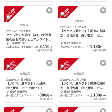
注
文
受
付
停
止
注
文
受
付
停
止
中
中
佐野浩司
安西 淳
注文から1~10日で発送
【ポケマル夏ギフト】関東の方限
注文から1~7日で発送
クール便でお届け。訳あり安西農
定 当日到着 白い贅沢 ピュ
園の生食で甘いピュアホワイト、
アホワイト
千葉県館山市
神奈川県秦野市
アウトレット
3,110
1,180
13本以上入り4キロ箱で発送
少人数の方にオススメ 食べ切り 2本
〜
円
円
〜
+送料
1,100円
+送料
965円
注
文
受
付
停
止
注
文
受
付
停
止
中
中
佐野浩司
佐野浩司
注文から1~7日で発送
注文から1~10日で発送
【ポケマル夏ギフト】大好評♪
【ポケマル夏ギフト】関東の方限
白い贅沢 ピュアホワイト
定 当日到着 白い贅沢 ピュ
神奈川県秦野市
神奈川県秦野市
アホワイト
880
1,180
少人数の方にオススメ 食べ切り 2本
〜
少人数の方にオススメ 食べ切り 2本
〜
円
〜
円
〜
+送料
965円
+送料
965円