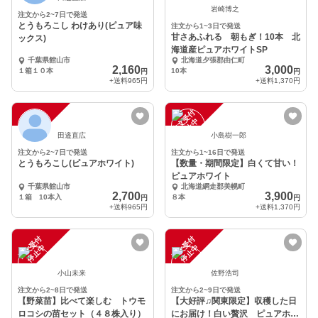
岩崎博之
注文から2~7日で発送
とうもろこし わけあり(ピュア味
注文から1~3日で発送
甘さあふれる 朝もぎ！10本 北
ックス)
海道産ピュアホワイトSP
千葉県館山市
北海道夕張郡由仁町
2,160
3,000
１箱１０本
10本
円
円
+送料
965円
+送料
1,370円
注
文
受
付
停
止
注
文
受
付
停
止
中
中
田邉直広
小島樹一郎
注文から2~7日で発送
注文から1~16日で発送
とうもろこし(ピュアホワイト)
【数量・期間限定】白くて甘い！
ピュアホワイト
千葉県館山市
北海道網走郡美幌町
2,700
3,900
１箱 10本入
８本
円
円
+送料
965円
+送料
1,370円
注
文
受
付
停
止
注
文
受
付
停
止
中
中
小山未来
佐野浩司
注文から2~8日で発送
注文から2~9日で発送
【野菜苗】比べて楽しむ トウモ
【大好評♫関東限定】収穫した日
ロコシの苗セット（４８株入り）
にお届け！白い贅沢 ピュアホワ