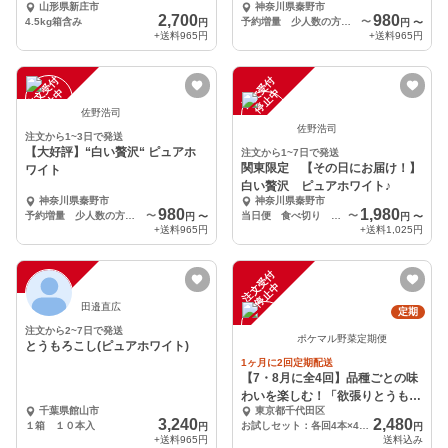
山形県新庄市
神奈川県秦野市
2,700
980
4.5kg箱含み
予約増量 少人数の方にオススメ 食べ切り 2本➕1本
〜
円
円
〜
+送料
965円
+送料
965円
注
文
受
付
停
止
注
文
受
付
停
止
中
中
佐野浩司
佐野浩司
注文から1~3日で発送
【大好評】“白い贅沢“ ピュアホ
注文から1~7日で発送
関東限定 【その日にお届け！】
ワイト
白い贅沢 ピュアホワイト♪
神奈川県秦野市
神奈川県秦野市
980
1,980
予約増量 少人数の方にオススメ 食べ切り 2本
〜
当日便 食べ切り 2本
〜
円
〜
円
〜
+送料
965円
+送料
1,025円
注
文
受
付
停
止
注
文
受
付
停
止
中
中
田邉直広
定期
注文から2~7日で発送
ポケマル野菜定期便
とうもろこし(ピュアホワイト)
1ヶ月に2回定期配送
【7・8月に全4回】品種ごとの味
わいを楽しむ！「欲張りとうもろ
千葉県館山市
東京都千代田区
こしの定期便」
3,240
2,480
１箱 １０本入
お試しセット：各回4本×4配送（全4品種）※各月2,480円×2のお支払い※
円
円
+送料
965円
送料込み