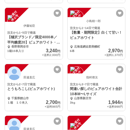
注
文
受
付
停
止
注
文
受
付
停
止
中
中
小島樹一郎
伊藤祐臣
注文から1~14日で発送
【数量・期間限定】白くて甘い！
注文から1~5日で発送
【樋沢ブランド／限定4000本／
ピュアホワイト
平均糖度20】ピュアホワイト・
長野県岡谷市
北海道網走郡美幌町
10本入
3,240
2,970
1箱10本入り
6本
円
円
+送料
2,000円
+送料
1,370円
注
文
受
付
停
止
注
文
受
付
停
止
中
中
田邉直広
指村僚汰
注文から2~7日で発送
注文から3~7日で発送
とうもろこし(ピュアホワイト)
間違い探しのピュアホワイト合計
10本M〜Lサイズ
千葉県館山市
山形県新庄市
2,700
1,944
１箱 １０本入
3kg
円
円
+送料
965円
+送料
998円
注
文
受
付
停
止
注
文
受
付
停
止
中
中
田邉直広