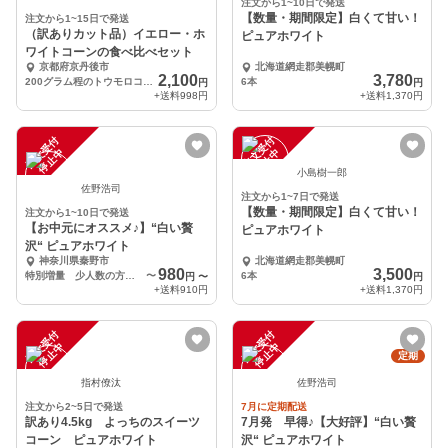
注文から1~10日で発送
【数量・期間限定】白くて甘い！
注文から1~15日で発送
（訳ありカット品）イエロー・ホ
ピュアホワイト
ワイトコーンの食べ比べセット
京都府京丹後市
北海道網走郡美幌町
2,100
3,780
200グラム程のトウモロコシが15本
6本
円
円
+送料
998円
+送料
1,370円
注
文
受
付
停
止
注
文
受
付
停
止
中
中
小島樹一郎
佐野浩司
注文から1~7日で発送
【数量・期間限定】白くて甘い！
注文から1~10日で発送
【お中元にオススメ♪】“白い贅
ピュアホワイト
沢“ ピュアホワイト
神奈川県秦野市
北海道網走郡美幌町
980
3,500
特別増量 少人数の方にオススメ 食べ切り 2本
〜
6本
円
〜
円
+送料
910円
+送料
1,370円
注
文
受
付
停
止
注
文
受
付
停
止
中
中
定期
指村僚汰
佐野浩司
注文から2~5日で発送
7月に定期配送
訳あり4.5kg よっちのスイーツ
7月発 早得♪【大好評】“白い贅
コーン ピュアホワイト
沢“ ピュアホワイト