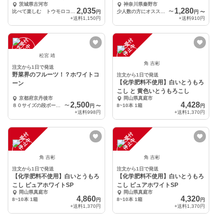
茨城県古河市
神奈川県秦野市
イト♪
2,035
1,280
比べて楽しむ トウモロコシの苗セット
少人数の方にオススメ 食べ切り 2本
〜
円
円
〜
+送料
1,150円
+送料
910円
注
文
受
付
停
止
注
文
受
付
停
止
中
中
松宮 靖
角 吉彬
注文から1日で発送
野菜界のフルーツ！？ホワイトコ
注文から1日で発送
【化学肥料不使用】白いとうもろ
ーン
こし と 黄色いとうもろこし
京都府京丹後市
岡山県真庭市
2,500
4,428
８０サイズの段ボールに１０本入り
〜
8~10本 1箱
円
〜
円
+送料
998円
+送料
1,370円
注
文
受
付
停
止
注
文
受
付
停
止
中
中
角 吉彬
角 吉彬
注文から1日で発送
注文から1日で発送
【化学肥料不使用】白いとうもろ
【化学肥料不使用】白いとうもろ
こし ピュアホワイトSP
こし ピュアホワイトSP
岡山県真庭市
岡山県真庭市
4,860
4,320
8~10本 1箱
8~10本 1箱
円
円
+送料
1,370円
+送料
1,370円