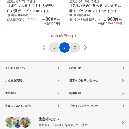
注文から1~7日で発送
注文から1~10日で発送
【ポケマル夏ギフト】大好評♪
【7月の予約】選べる!プレミアム
白い贅沢 ピュアホワイト
味来 ピュアホワイトSP ドルチェ
神奈川県秦野市
群馬県沼田市
ドリーム
880
1,980
少人数の方にオススメ 食べ切り 2本
〜
食べ比べ3品種お試し
〜
円
〜
円
〜
+送料
965円
+送料
910円
610円
41-80表示/86件中
1
2
3
はじめての方へ
お知らせ
よくある質問
運営へのお問い合わせ
運営会社
利用規約
特商法に基づく表記
プライバシーポリシー
生産者の方へ
農家さん・漁師さんを募集しています!