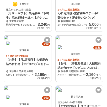
下村知士
江口幸司
注文から2~10日で発送
1ヶ月に1回定期配送
〈サマーギフト〉黒毛和牛『下村
⭐︎月1定期便⭐︎豊作和牛ステーキ2
牛』焼肉2種食べ比べ【ポケマル
部位セット(約150g×2パック)
愛知県大府市
福岡県柳川市
夏ギフト】
3,240
5,000
焼肉用サーロイン150g、あかみ150g
1パック約150g(1枚入り)×2
円
円
+送料
910円
+送料
1,331円
定期
定期
兼澤幸男
兼澤幸男
1ヶ月に1回定期配送
【お得】【月1定期便】大槌鹿肉
2ヶ月に1回定期配送
【お得】【奇数月発送】大槌鹿肉
詰め合わせ【ジビエのプロおまか
詰め合わせ【ジビエのプロおまか
せ】
岩手県上閉伊郡大槌町
岩手県上閉伊郡大槌町
せ】2か月に1回
2,160
2,160
Aセット（合計200~400g程度）
〜
Aセット（合計200~400g程度）
〜
円
〜
円
〜
+送料
965円
+送料
965円
長谷川大地
定期
注文から2~10日で発送
兼澤幸男
【まずはお試し】リブロースステ