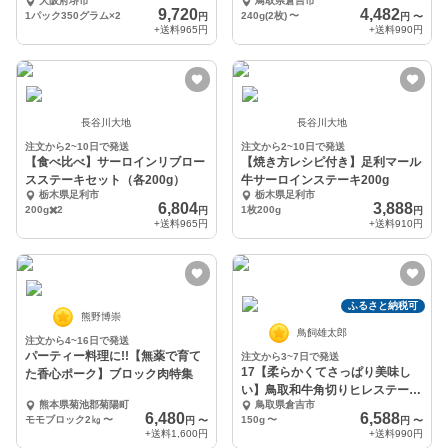
大阪府堺市
鳥取県倉吉市
9,720
4,482
1パック350グラム×2
240g(2枚)
〜
円
円
〜
+送料
965円
+送料
990円
長谷川大地
長谷川大地
注文から2~10日で発送
注文から2~10日で発送
【食べ比べ】サーロインリブロー
【焼き方レシピ付き】足利マール
スステーキセット（各200g）
牛サーロインステーキ200g
栃木県足利市
栃木県足利市
6,804
3,888
200g✖️2
1枚200g
円
円
+送料
965円
+送料
910円
ふるさと納税可
熊野博崇
鳥飼雄太郎
注文から4~16日で発送
パーティー料理に!!【無薬で育て
注文から3~7日で発送
17【柔らかくてさっぱり美味し
た香心ポーク】ブロック肉特集
い】鳥取和牛角切りヒレステーキ
熊本県菊池郡菊陽町
鳥取県倉吉市
【小分け真空パック】
6,480
6,588
モモブロック2㎏
〜
150g
〜
円
〜
円
〜
+送料
1,600円
+送料
990円