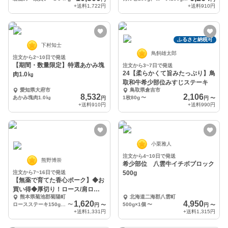
+送料
1,722円
+送料
910円
ふるさと納税可
下村知士
鳥飼雄太郎
注文から2~10日で発送
【期間・数量限定】特選あかみ塊
注文から3~7日で発送
24【柔らかくて旨みたっぷり】鳥
肉1.0㎏
取和牛希少部位みすじステーキ
愛知県大府市
鳥取県倉吉市
8,532
2,106
あかみ塊肉1.0㎏
1枚80g
〜
円
円
〜
+送料
910円
+送料
990円
小栗雅人
注文から4~10日で発送
熊野博崇
希少部位 八雲牛イチボブロック
注文から7~16日で発送
500g
【無薬で育てた香心ポーク】◆お
買い得◆厚切り！ロース/肩ロー
熊本県菊池郡菊陽町
北海道二海郡八雲町
ス カツ・ステーキ用
1,620
4,950
ロースステーキ150g×2枚
〜
500g×1個
〜
円
〜
円
〜
+送料
1,331円
+送料
1,315円