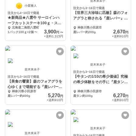
並木来未子
小栗雅人
注文から3~16日で発送
【世界三大珍味に匹敵】森のフォ
注文から4~10日で発送
★新商品★八雲牛 サーロインハ
アグラと称される『鹿レバー』お
ーフカットステーキ100ｇ・スラ
試し約200g
北海道二海郡八雲町
神奈川県小田原市
イス100ｇセット
3,900
2,670
1パック100ｇ×2個
〜
鹿レバー約200g
円
〜
円
+送料
1,315円
+送料
910円
並木来未子
並木来未子
注文から3~16日で発送
【牛タンの1/10の希少価値】究極
注文から3~16日で発送
【美食の饗宴】森のフォアグラを
の希少体験をその手に『鹿タン』
心ゆくまで堪能する『鹿レバー』
約100g
神奈川県小田原市
神奈川県小田原市
大容量約400g
5,270
6,270
鹿レバー約400g
鹿タン約100g
円
円
+送料
910円
+送料
910円
並木来未子
並木来未子
注文から3~16日で発送