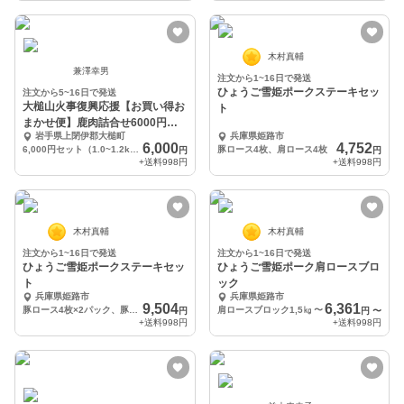
木村真輔
兼澤幸男
注文から1~16日で発送
ひょうご雪姫ポークステーキセッ
注文から5~16日で発送
大槌山火事復興応援【お買い得お
ト
まかせ便】鹿肉詰合せ6000円セ
岩手県上閉伊郡大槌町
兵庫県姫路市
ット
6,000
4,752
6,000円セット（1.0~1.2kg程度）
豚ロース4枚、肩ロース4枚
円
円
+送料
998円
+送料
998円
木村真輔
木村真輔
注文から1~16日で発送
注文から1~16日で発送
ひょうご雪姫ポークステーキセッ
ひょうご雪姫ポーク肩ロースブロ
ト
ック
兵庫県姫路市
兵庫県姫路市
9,504
6,361
豚ロース4枚×2パック、豚肩ロース4枚×2パック
肩ロースブロック1,5㎏
〜
円
円
〜
+送料
998円
+送料
998円