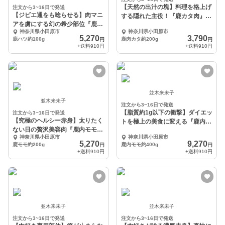
【天然の出汁の塊】料理を格上げ
注文から3~16日で発送
【ジビエ通をも唸らせる】肉マニ
する隠れた主役！『鹿カタ肉』お
アを虜にする幻の希少部位『鹿ハ
試し約200g
神奈川県小田原市
神奈川県小田原市
ツ』約100g
5,270
3,790
鹿ハツ約100g
鹿肉カタ約200g
円
円
+送料
910円
+送料
910円
並木来未子
並木来未子
注文から3~16日で発送
【脂質約1g以下の衝撃】ダイエッ
注文から3~16日で発送
【究極のヘルシー赤身】太りたく
トを極上の美食に変える『鹿内モ
ない日の贅沢美容肉『鹿内モモ』
モ』約400g
神奈川県小田原市
神奈川県小田原市
お試し約200g
5,270
9,270
鹿モモ約200g
鹿内モモ約400g
円
円
+送料
910円
+送料
910円
並木来未子
並木来未子
注文から3~16日で発送
注文から3~16日で発送