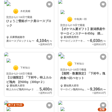
木村真輔
注文から1~16日で発送
中島興一郎
ひょうご雪姫ポーク肩ロースブロ
ック
注文から2~5日で発送
【ポケマル夏ギフト】新潟県産牛
サーロインステーキ450g 焼き
兵庫県姫路市
新潟県長岡市
方説明付【お中元】
4,104
6,030
肩ロースブロック１㎏
〜
サーロインステーキ450g×1枚
〜
円
〜
円
〜
+送料
965円
+送料
910円
下村知士
下村知士
注文から2~10日で発送
【期間・数量限定】「下村牛」塊
注文から2~10日で発送
【12個限定】「下村牛」特上カル
肉食べ比べセット
ビ塊肉 計600g（300g×２）
愛知県大府市
愛知県大府市
5,400
9,396
特上カルビ塊肉300g×２ 計600g
サーロイン塊肉500g＋あかみ塊肉500g
〜
円
円
〜
+送料
910円
+送料
910円
終了まで1日
定期