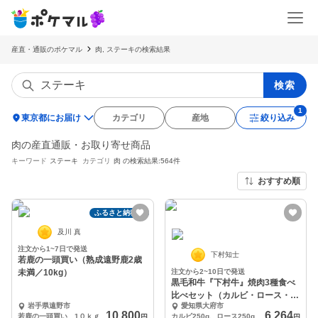
産直・通販のポケマル
肉, ステーキの検索結果
検索
location_on
東京都にお届け
カテゴリ
産地
絞り込み
肉の産直通販・お取り寄せ商品
キーワード
ステーキ
カテゴリ
肉
の検索結果:564件
おすすめ順
ふるさと納税可
及川 真
注文から1~7日で発送
下村知士
若鹿の一頭買い（熟成遠野鹿2歳
未満／10kg）
注文から2~10日で発送
黒毛和牛『下村牛』焼肉3種食べ
比べセット（カルビ・ロース・あ
岩手県遠野市
愛知県大府市
かみ）計750g
10,800
6,264
若鹿の一頭買い 1０ｋｇ
カルビ250g、ロース250g、あかみ250g
円
円