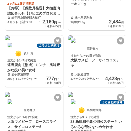
2ヶ月に1回定期配送
ーキ200g
【お得】【偶数月発送】大槌鹿肉
詰め合わせ【ジビエのプロおまか
岩手県上閉伊郡大槌町
栃木県足利市
せ】2か月に1回
2,160
2,484
Aセット（合計200~400g程度）
〜
1枚約200g
円
〜
円
+送料
965円
+送料
910円
ふるさと納税可
原野祥次
及川 真
注文から7~16日で発送
大阪ウメビーフ サイコロステー
注文から1~7日で発送
遠野鹿肉【熟成】ミンチ 風味豊
キ
かな扱い易い食材
岩手県遠野市
大阪府堺市
777
4,428
200g（１パック~）
〜
1パック350グラム
〜
円
〜
円
〜
+送料
890円
+送料
965円
ふるさと納税可
原野祥次
鳥飼雄太郎
注文から7~14日で発送
注文から3~7日で発送
大阪ウメビーフ ローススライ
23 鳥取和牛希少部位ステーキ い
ス、サイコロステーキ
ろいろな部位をつめ合わせ