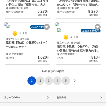
【肉好き専用部位】箸が止まらな
【肉好きが唸る濃厚赤身】豪快に
い野生の旨味『鹿外モモ』大人の
かぶりつく『鹿外モモ』旨味が溢
神奈川県小田原市
神奈川県小田原市
贅沢肉☆約200g
れ出る☆約400g
5,270
9,270
鹿外モモ約200g
鹿外モモ約400g
円
円
+送料
910円
+送料
910円
ふるさと納税可
ふるさと納税可
及川 真
及川 真
注文から1~7日で発送
遠野鹿【熟成】心臓250gとレバ
注文から1~7日で発送
遠野鹿【熟成】心臓250g 力強
ー250gのセット
い旨味と独特の食感が魅力の希少
岩手県遠野市
岩手県遠野市
部位
1,620
810
各250g
250g
円
円
+送料
965円
+送料
965円
1-40表示/564件中
1
2
3
4
5
はじめての方へ
お知らせ