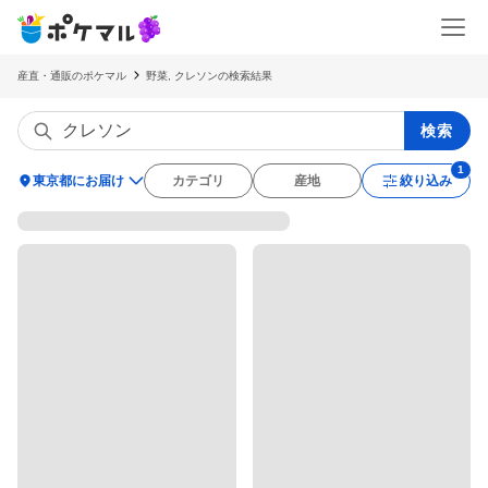
産直・通販のポケマル
野菜, クレソンの検索結果
検索
location_on
東京都にお届け
カテゴリ
産地
絞り込み