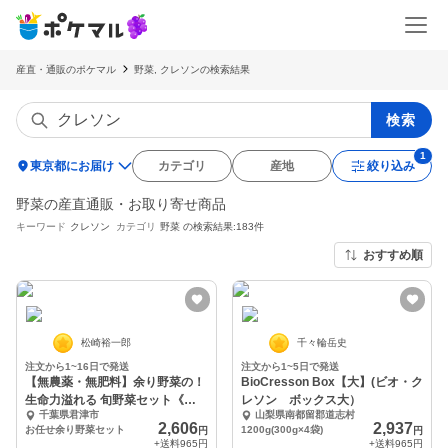
産直・通販のポケマル
野菜, クレソンの検索結果
検索
location_on
東京都にお届け
カテゴリ
産地
絞り込み
野菜の産直通販・お取り寄せ商品
キーワード
クレソン
カテゴリ
野菜
の検索結果:183件
おすすめ順
松崎裕一郎
千々輪岳史
注文から1~16日で発送
注文から1~5日で発送
【無農薬・無肥料】余り野菜の！
BioCresson Box【大】(ビオ・ク
生命力溢れる 旬野菜セット《冷
レソン ボックス大）
千葉県君津市
山梨県南都留郡道志村
蔵便》
2,606
2,937
お任せ余り野菜セット
1200g(300g×4袋)
円
円
+送料
965円
+送料
965円