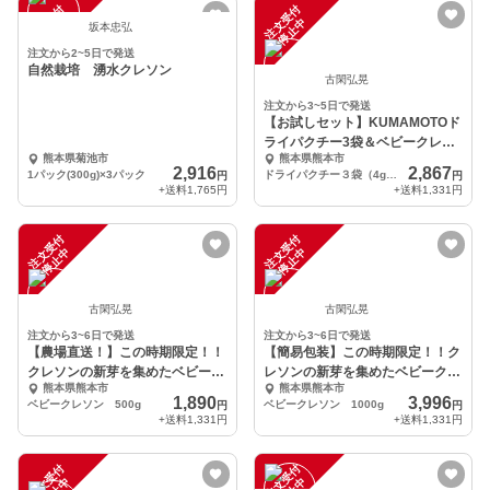
注
文
受
付
停
止
注
文
受
付
停
止
中
中
坂本忠弘
注文から2~5日で発送
自然栽培 湧水クレソン
古閑弘晃
注文から3~5日で発送
【お試しセット】KUMAMOTOド
ライパクチー3袋＆ベビークレソ
熊本県菊池市
熊本県熊本市
ン（300g）
2,916
2,867
1パック(300g)×3パック
ドライパクチー３袋（4g／袋）、ベビークレソン300g
円
円
+送料
1,765円
+送料
1,331円
注
文
受
付
停
止
注
文
受
付
停
止
中
中
古閑弘晃
古閑弘晃
注文から3~6日で発送
注文から3~6日で発送
【農場直送！】この時期限定！！
【簡易包装】この時期限定！！ク
クレソンの新芽を集めたベビーク
レソンの新芽を集めたベビークレ
熊本県熊本市
熊本県熊本市
レソン（500g）
ソン（1000g）
1,890
3,996
ベビークレソン 500g
ベビークレソン 1000g
円
円
+送料
1,331円
+送料
1,331円
注
文
受
付
停
止
注
文
受
付
停
止