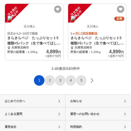
注
文
受
付
停
止
注
文
受
付
停
止
中
中
定期
天川博人
天川博人
注文から2~16日で発送
1ヶ月に2回定期配送
きらきらベジ たっぷりセット5
きらきらベジ たっぷりセット5
種類×5パック（生で食べてほしい
種類×5パック（生で食べてほしい
兵庫県尼崎市
兵庫県尼崎市
サラダケールなど）
サラダケールなど）
4,899
4,899
野菜の総重量：1.25kg
野菜の総重量：1.25kg
円
円
+送料
778円
+送料
778円
1-40表示/183件中
1
2
3
4
5
はじめての方へ
お知らせ
よくある質問
運営へのお問い合わせ
運営会社
利用規約