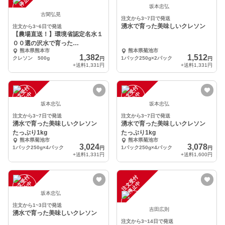
中
中
坂本忠弘
古閑弘晃
注文から3~7日で発送
湧水で育った美味しいクレソン
注文から3~6日で発送
【農場直送！】環境省認定名水１
００選の沢水で育った
熊本県熊本市
熊本県菊池市
KUMAMOTOクレソン
1,382
1,512
クレソン 500g
1パック250g×2パック
円
円
+送料
1,331円
+送料
1,331円
注
文
受
付
停
止
注
文
受
付
停
止
中
中
坂本忠弘
坂本忠弘
注文から3~7日で発送
注文から3~7日で発送
湧水で育った美味しいクレソン
湧水で育った美味しいクレソン
たっぷり1kg
たっぷり1kg
熊本県菊池市
熊本県菊池市
3,024
3,078
1パック250g×4パック
1パック250g×4パック
円
円
+送料
1,331円
+送料
1,600円
注
文
受
付
停
止
注
文
受
付
停
止
中
中
坂本忠弘
注文から1~3日で発送
吉田広則
湧水で育った美味しいクレソン
注文から3~14日で発送