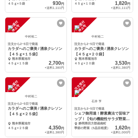
930
1,820
４５ｇ×５袋
４５ｇ×１０袋
円
円
+送料
1,111円
+送料
1,111円
注
文
受
付
停
止
注
文
受
付
停
止
中
中
中村裕二
中村裕二
注文から2~5日で発送
注文から2~5日で発送
カラダへのご褒美 / 湧泉クレソン
カラダへのご褒美 / 湧泉クレソン
【４５ｇ×１５袋】
【４５ｇ×２０袋】
熊本県菊池市
熊本県菊池市
2,700
3,530
４５ｇ×１５袋
４５ｇ×２０袋
円
円
+送料
1,380円
+送料
1,380円
注
文
受
付
停
止
注
文
受
付
停
止
中
中
中村裕二
石井 亨
注文から2~5日で発送
カラダへのご褒美 / 湧泉クレソン
注文から3~5日で発送
シェフ御用達！酵素農法で旨味ア
【４５ｇ×２５袋】
ップ！【旬の機能性サラダ野菜5
熊本県菊池市
静岡県田方郡函南町
品目＋ハーブ1品目セ
4,350
1,620
４５ｇ×２５袋
季節の野菜（5品目程度）
円
円
+送料
1,380円
+送料
1,000円