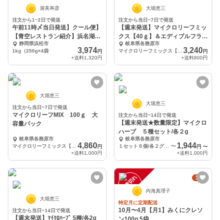
渥美寿彦
大堀恵三
注文から1~2日で発送
注文から当日~7日で発送
午前11時〆当日発送】クール便】
【週末発送】マイクロリーフミッ
【青空レストラン紹介】浜名湖ク
クス【40ｇ】＆エディブルフラワ
静岡県浜松市
岐阜県各務原市
レソン１ｋｇ
ーミックス20輪
3,974
3,240
1kg（250g×4袋
マイクロリーフミックス【40ｇ】＆エディブルフラワーミックス20輪
円
円
+送料
1,320円
+送料
800円
大堀恵三
大堀恵三
注文から当日~7日で発送
マイクロリーフMIX 100ｇ 大
注文から当日~14日で発送
【週末発送★数量限定】マイクロ
容量パック
ハーブ ５種セット/各２g
岐阜県各務原市
岐阜県各務原市
4,860
1,944
マイクロリーフミックス【100ｇ】
１セット６個/各２グラム
〜
円
円
〜
+送料
1,000円
+送料
1,000円
在庫切れ
定期
内海真理子
大堀恵三
特定月に定期配送
10月〜4月【月1】みくにクレソ
注文から当日~14日で発送
【週末発送】ﾏｲｸﾛﾊｰﾌﾞ 5種/各2g
ン100g 5袋