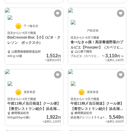
千々輪岳史
戸島宏裕
注文から1~5日で発送
BioCresson Box【小】(ビオ・ク
注文から1~6日で発送
食べなきゃ損！高栄養価野菜のプ
レソン ボックス小）
ルピエ【Pourpier】（スベリヒ
山梨県南都留郡道志村
山口県下関市
ユ）
1,512
3,110
300ｇ×2袋
プルピエ（スベリヒユ） 500g
〜
円
円
〜
+送料
910円
+送料
1,140円
渥美寿彦
渥美寿彦
注文から1~2日で発送
注文から1~2日で発送
午前11時〆当日発送】クール便】
午前11時〆当日発送】クール便】
【青空レストラン紹介】浜名湖ク
【青空レストラン紹介】浜名湖ク
静岡県浜松市
静岡県浜松市
レソン５００ｇ
レソン１.５ｋｇ
1,922
5,549
500g(250g×2袋）
浜名湖クレソン２５０ｇ×６袋
円
円
+送料
1,120円
+送料
1,500円