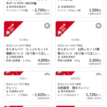
＆ｴﾃﾞｨﾌﾞﾙﾌﾗﾜｰ MIX20輪
岐阜県各務原市
茨城県筑西市
2,700
1,566
マイクロハーブ６種セット/各2g ＆ エディブルフラワーミックス【20輪】
〜
1パック（100g）5袋
円
〜
円
+送料
1,000円
+送料
910円
一
在
庫
切
一
在
庫
切
時
れ
時
れ
天川博人
天川博人
注文から2~16日で発送
注文から3~16日で発送
きらきらベジ たっぷりセット5
きらきらベジ お試しセット5種
種類×5パック（生で食べてほしい
類×2パック（生で食べてほしい、
兵庫県尼崎市
兵庫県尼崎市
サラダケールなど）
サラダケールなど）
4,899
2,400
野菜の総重量：1.25kg
野菜の総重量 500g
円
円
+送料
998円
+送料
998円
注
文
受
付
停
止
注
文
受
付
停
止
中
中
小室仁一
坂本忠弘
注文から1~7日で発送
注文から2~5日で発送
クレソン
自然栽培 湧水クレソン
宮城県白石市
熊本県菊池市
1,620
1,728
クレソン バラ詰め １ｋｇ
〜
1パック(300g)×2
〜
円
〜
円
〜
+送料
998円
+送料
1,600円