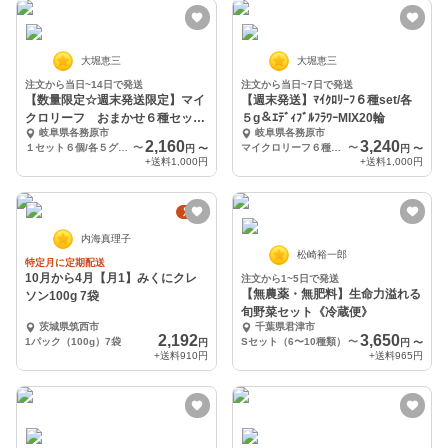
大堀恵三
大堀恵三
注文から当日~14日で発送
注文から当日~7日で発送
【数量限定☆週末発送限定】マイ
【週末発送】ﾏｲｸﾛﾘｰﾌ６種set/各
クロリーフ おまかせ６種セッ
５g＆ｴﾃﾞｨﾌﾞﾙﾌﾗﾜｰMIX20輪
岐阜県各務原市
岐阜県各務原市
ト/各５グラム
2,160
3,240
１セット６個/各５グラム
〜
マイクロリーフ６種セット/各５g ＆ エディブルフラワーミックス【20輪】
〜
円
〜
円
〜
+送料
1,000円
+送料
1,000円
定期
内海真理子
松崎裕一郎
特定月に定期配送
10月から4月【月1】みくにクレ
注文から1~5日で発送
【無農薬・無肥料】生命力溢れる
ソン100g 7袋
旬野菜セット《冷蔵便》
茨城県筑西市
千葉県君津市
2,192
3,650
1パック（100g）7袋
Sセット（6〜10種類）
〜
円
円
〜
+送料
910円
+送料
965円