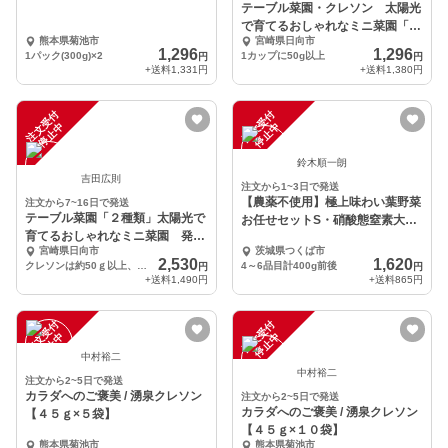
テーブル菜園・クレソン 太陽光
で育てるおしゃれなミニ菜園「Ｌ
熊本県菊池市
宮崎県日向市
ＥＤ栽培」
1,296
1,296
1パック(300g)×2
1カップに50g以上
円
円
+送料
1,331円
+送料
1,380円
注
文
受
付
停
止
注
文
受
付
停
止
中
中
鈴木順一朗
吉田広則
注文から1~3日で発送
【農薬不使用】極上味わい葉野菜
注文から7~16日で発送
テーブル菜園「２種類」太陽光で
お任せセットS・硝酸態窒素大幅
育てるおしゃれなミニ菜園 発送
カット！
宮崎県日向市
茨城県つくば市
までは「ＬＥＤ栽培」
2,530
1,620
クレソンは約50ｇ以上、その他野菜は１株~２株
4～6品目計400g前後
円
円
+送料
1,490円
+送料
865円
注
文
受
付
停
止
注
文
受
付
停
止
中
中
中村裕二
中村裕二
注文から2~5日で発送
カラダへのご褒美 / 湧泉クレソン
注文から2~5日で発送
カラダへのご褒美 / 湧泉クレソン
【４５ｇ×５袋】
【４５ｇ×１０袋】
熊本県菊池市
熊本県菊池市