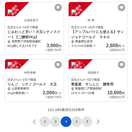
注
文
受
付
停
止
注
文
受
付
停
止
中
中
北城登美子
神 翔
注文から3~10日で発送
注文から10~16日で発送
じゅわっと甘い！大玉シナノスイ
【アップルパイにも使える】サン
ート【ご贈答5Kg】
ジョナゴールド ５キロ
長野県下伊那郡高森町
青森県弘前市
3,900
2,808
5Kg箱に大玉13玉です
５キロ16玉前後
〜
円
円
〜
+送料
750円
+送料
931円
注
文
受
付
停
止
注
文
受
付
停
止
中
中
仲野孝輔
濱端敦子
注文から1~2日で発送
注文から3~7日で発送
りんご シナノゴールド 大玉
青森産 サンふじ 贈答用
山形県東根市
青森県三戸郡南部町
2,000
10,800
3kg(8個前後)
〜
10キロ 30〜36個
円
〜
円
+送料
778円
+送料
931円
121-160表示/1220件中
2
3
4
5
6