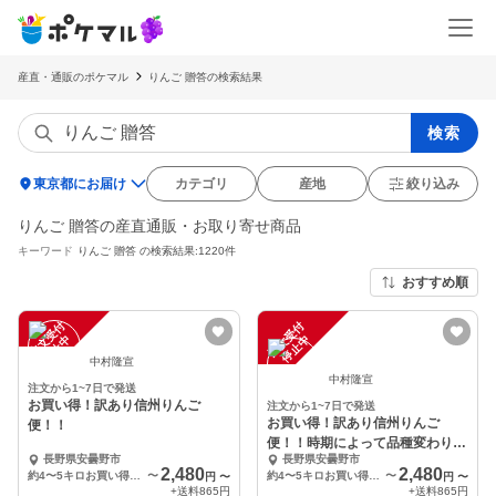
産直・通販のポケマル
りんご 贈答の検索結果
検索
location_on
東京都にお届け
カテゴリ
産地
絞り込み
りんご 贈答の産直通販・お取り寄せ商品
キーワード
りんご 贈答
の検索結果:1220件
おすすめ順
注
文
受
付
停
止
注
文
受
付
停
止
中
中
中村隆宣
中村隆宣
注文から1~7日で発送
お買い得！訳あり信州りんご
注文から1~7日で発送
お買い得！訳あり信州りんご
便！！
便！！時期によって品種変わりま
長野県安曇野市
長野県安曇野市
す！
2,480
2,480
約4〜5キロお買い得訳あり品
〜
約4〜5キロお買い得訳あり品
〜
円
〜
円
〜
+送料
865円
+送料
865円