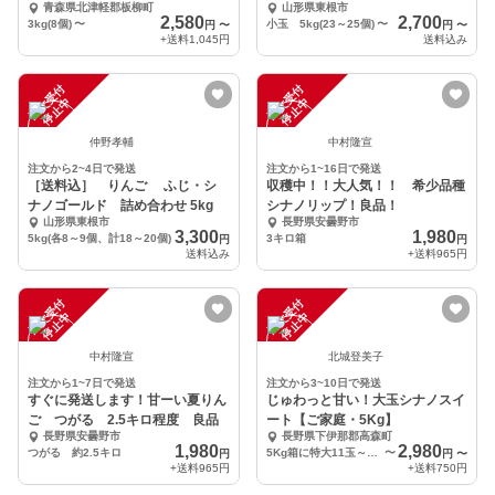
青森県北津軽郡板柳町
山形県東根市
2,580
2,700
3kg(8個)
〜
小玉 5kg(23～25個)
〜
円
〜
円
〜
+送料
1,045円
送料込み
注
文
受
付
停
止
注
文
受
付
停
止
中
中
仲野孝輔
中村隆宣
注文から2~4日で発送
注文から1~16日で発送
［送料込］ りんご ふじ・シ
収穫中！！大人気！！ 希少品種
ナノゴールド 詰め合わせ 5kg
シナノリップ！良品！
山形県東根市
長野県安曇野市
3,300
1,980
5kg(各8～9個、計18～20個)
3キロ箱
円
円
送料込み
+送料
965円
注
文
受
付
停
止
注
文
受
付
停
止
中
中
中村隆宣
北城登美子
注文から1~7日で発送
注文から3~10日で発送
すぐに発送します！甘ーい夏りん
じゅわっと甘い！大玉シナノスイ
ご つがる 2.5キロ程度 良品
ート【ご家庭・5Kg】
長野県安曇野市
長野県下伊那郡高森町
1,980
2,980
つがる 約2.5キロ
5Kg箱に特大11玉～12玉 または大玉13玉です
〜
円
円
〜
+送料
965円
+送料
750円