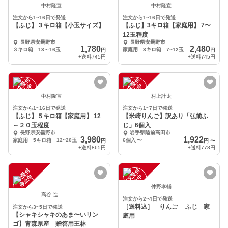
中村隆宣
中村隆宣
注文から1~16日で発送
注文から1~16日で発送
【ふじ】３キロ箱【小玉サイズ】
【ふじ】3キロ箱【家庭用】 7〜
12玉程度
長野県安曇野市
長野県安曇野市
1,780
2,480
３キロ箱 13～16玉
家庭用 3キロ箱 7~12玉
円
円
+送料
745円
+送料
745円
注
文
受
付
停
止
注
文
受
付
停
止
中
中
中村隆宣
村上計太
注文から1~16日で発送
注文から1~7日で発送
【ふじ】５キロ箱【家庭用】 12
【米崎りんご】訳あり「弘前ふ
～２０玉程度
じ」6個入
長野県安曇野市
岩手県陸前高田市
3,980
1,922
家庭用 5キロ箱 12~20玉
6個入
〜
円
円
〜
+送料
865円
+送料
778円
注
文
受
付
停
止
注
文
受
付
停
止
中
中
仲野孝輔
高谷 進
注文から2~4日で発送
［送料込］ りんご ふじ 家
注文から3~5日で発送
【シャキシャキのあま〜いリン
庭用
ゴ】青森県産 贈答用王林