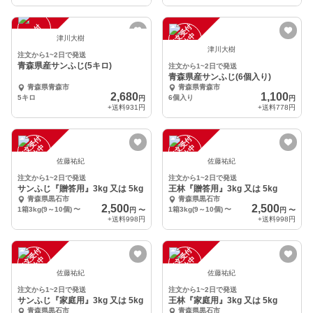
注
文
受
付
停
止
注
文
受
付
停
止
中
中
津川大樹
津川大樹
注文から1~2日で発送
青森県産サンふじ(5キロ)
注文から1~2日で発送
青森県産サンふじ(6個入り)
青森県青森市
青森県青森市
2,680
1,100
5キロ
6個入り
円
円
+送料
931円
+送料
778円
注
文
受
付
停
止
注
文
受
付
停
止
中
中
佐藤祐紀
佐藤祐紀
注文から1~2日で発送
注文から1~2日で発送
サンふじ『贈答用』3kg 又は 5kg
王林『贈答用』3kg 又は 5kg
青森県黒石市
青森県黒石市
2,500
2,500
1箱3kg(9～10個)
〜
1箱3kg(9～10個)
〜
円
〜
円
〜
+送料
998円
+送料
998円
注
文
受
付
停
止
注
文
受
付
停
止
中
中
佐藤祐紀
佐藤祐紀
注文から1~2日で発送
注文から1~2日で発送
サンふじ『家庭用』3kg 又は 5kg
王林『家庭用』3kg 又は 5kg
青森県黒石市
青森県黒石市