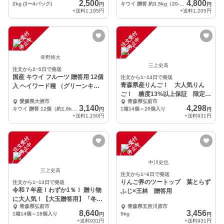
2,500
4,800
2kg (3〜4パック)
キウイ 贈答 約3.5kg（20-27個）
円
円
+送料
1,195円
+送料
1,205円
注
文
受
付
停
止
注
文
受
付
停
止
中
中
幸野将大
三上史高
注文から2~5日で発送
国産 キウイ フルーツ 贈答用 12個
注文から1~14日で発送
青森県産りんご！ 大人気りん
入 ヘイワード種 （グリーンキウ
ご！ 糖度13%以上保証 限定販
イ）
愛媛県大洲市
青森県弘前市
売 100箱 家庭用
3,140
4,298
キウイ 贈答 12個（約1.8kg）
1箱14個～20個入り
円
円
+送料
1,150円
+送料
931円
注
文
受
付
停
止
注
文
受
付
停
止
中
中
中川史也
三上史高
注文から1~6日で発送
りんご界のツートップ 葉とらず
注文から1~13日で発送
令和７年産！わずか1％！ 贈り物
ふじ×王林 贈答用
に大人気！【大玉贈答用】「冬ギ
青森県弘前市
青森県五所川原市
フト！」青森県産り
8,640
3,456
1箱14個～18個入り
5kg
円
円
+送料
931円
+送料
931円