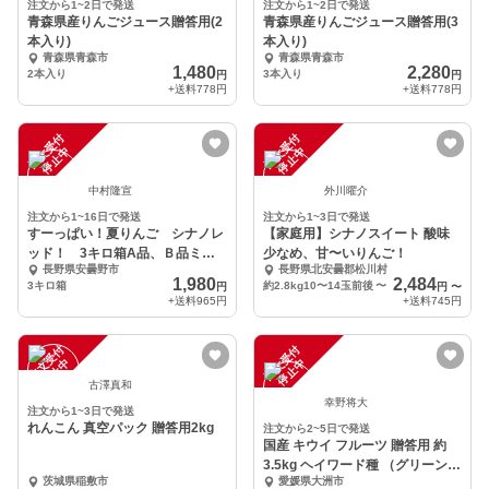
注文から1~2日で発送
注文から1~2日で発送
青森県産りんごジュース贈答用(2
青森県産りんごジュース贈答用(3
本入り)
本入り)
青森県青森市
青森県青森市
1,480
2,280
2本入り
3本入り
円
円
+送料
778円
+送料
778円
注
文
受
付
停
止
注
文
受
付
停
止
中
中
中村隆宣
外川曜介
注文から1~16日で発送
注文から1~3日で発送
すーっぱい！夏りんご シナノレ
【家庭用】シナノスイート 酸味
ッド！ 3キロ箱A品、Ｂ品ミッ
少なめ、甘〜いりんご！
長野県安曇野市
長野県北安曇郡松川村
クス
1,980
2,484
3キロ箱
約2.8kg10〜14玉前後
〜
円
円
〜
+送料
965円
+送料
745円
注
文
受
付
停
止
注
文
受
付
停
止
中
中
古澤真和
幸野将大
注文から1~3日で発送
れんこん 真空パック 贈答用2kg
注文から2~5日で発送
国産 キウイ フルーツ 贈答用 約
3.5kg ヘイワード種 （グリーンキ
茨城県稲敷市
愛媛県大洲市
ウイ）