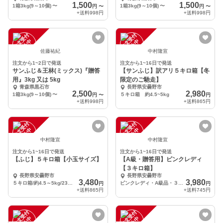
1,500
1,500
1箱3kg(9～10個)
〜
1箱3kg(9～10個)
〜
円
〜
円
〜
+送料
998円
+送料
998円
注
文
受
付
停
止
注
文
受
付
停
止
中
中
佐藤祐紀
中村隆宣
注文から1~2日で発送
注文から1~16日で発送
サンふじ＆王林(ミックス)『贈答
【サンふじ】訳アリ５キロ箱【冬
用』3kg 又は 5kg
限定のご馳走】
青森県黒石市
長野県安曇野市
2,500
2,980
1箱3kg(9～10個)
〜
５キロ箱 約4.5~5kg
円
〜
円
+送料
998円
+送料
865円
注
文
受
付
停
止
注
文
受
付
停
止
中
中
中村隆宣
中村隆宣
注文から1~16日で発送
注文から1~16日で発送
【ふじ】５キロ箱【小玉サイズ】
【A級・贈答用】ピンクレディ
【３キロ箱】
長野県安曇野市
長野県安曇野市
3,480
3,980
５キロ箱/約4.5～5kg/23玉～33玉
ピンクレディ・A級品・３キロ箱
円
円
+送料
865円
+送料
745円
注
文
受
付
停
止
注
文
受
付
停
止
中
中