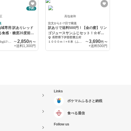
予約
 正
高塩俊和
送
注文から1~7日で発送
域専用 訳ありレッド
訳ありで送料500円！【金の蜜】リン
る食感・糖度20度前後
ゴジュースサンふじセット！☆ギフ
長野県下伊那郡豊丘村
ト対応可
2,850
3,690
訳あり1キロ(50-60g)17-20個
〜
１０００ｍｌ×６本（ふじ）
〜
円
〜
円
〜
+送料
1,300円
+送料
500円
Links
ポケマルふるさと納税
食べる通信
Follow us