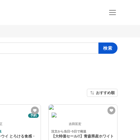
検索
おすすめ順
予約
 正
吉田匡宏
送
注文から当日~5日で発送
ウイ とろける食感・
【大特価セール!!】青森県産ホワイト