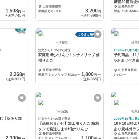
糖度20度前後
山形県東根市
広島県呉市
種
1,508
3,200
美郷訳あり3キロ
円
〜
円
+送料
745円
+送料
998円
予約
ふるさと納税可
小沢紀晃
横尾
ロ
注文から1~15日で発送
2026年11月に発
家庭用 希少りんご！シナノリップ 信
予約商品 11
州りんご
✨おまけ付き
長野県中野市
山形県東根市
2,268
1,800
家庭用 シナノリップ 約2kg
〜
3キロ
〜
円
円
〜
+送料
931円
+送料
965円
小沢紀晃
羽柴
じ【訳あり加
注文から1~16日で発送
2026年10月に発
【品種おまかせ】加工用りんご 箱満
10月10日頃
タンで発送します❗️信州りんご
あり規格外ラ
長野県中野市
山形県東根市
生食加工用
2,300
1,100
加工用 りんご 2kg箱
〜
箱込6キロバラ詰
円
〜
円
〜