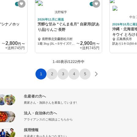
予約
予約
浅野暢亨
中台
2026年11月に発送
’シナノホッ
芳醇な甘み “ぐんま名月” 自家用(訳あ
2026年10月に発
沖縄・北海道地
り品)りんご 長野
キウイ とろけ
長野県北安曇郡松川村
広島県呉市
の希少品種
2,800
2,900
〜
1箱 3kg (3L～Sサイズ/7～12玉)
〜
円
〜
円
〜
+送料
745円
+送料
745円
1-40表示/1222件中
1
2
3
4
5
生産者の方へ
農家さん・漁師さんを募集しています!
法人・自治体の方へ
アライアンスのご相談はこちらから
採用情報
生産者と食べる人をつなぎたい