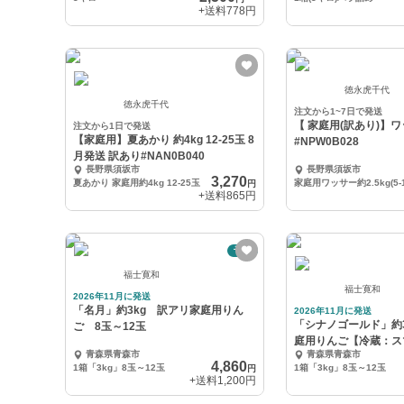
+送料
778円
徳永虎千代
徳永虎千代
注文から1~7日で発送
【 家庭用(訳あり)】ワ
注文から1日で発送
【家庭用】夏あかり 約4kg 12-25玉 8
#NPW0B028
月発送 訳あり#NAN0B040
長野県須坂市
長野県須坂市
3,270
夏あかり 家庭用約4kg 12-25玉
家庭用ワッサー約2.5kg(5-
円
+送料
865円
予約
福士寛和
福士寛和
2026年11月に発送
「名月」約3kg 訳アリ家庭用りん
2026年11月に発送
「シナノゴールド」約
ご 8玉～12玉
庭用りんご【冷蔵：ス
青森県青森市
青森県青森市
シュ加工】
4,860
1箱「3kg」8玉～12玉
1箱「3kg」8玉～12玉
円
+送料
1,200円