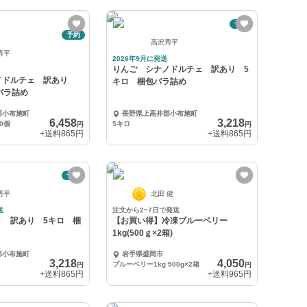
予約
予約
高沢秀平
秀平
2026年9月に発送
りんご シナノドルチェ 訳あり 5
ノドルチェ 訳あり
キロ 梱包バラ詰め
バラ詰め
郡小布施町
長野県上高井郡小布施町
6,458
3,218
0個
5キロ
円
円
+送料
865円
+送料
865円
予約
秀平
北田 健
送
注文から2~7日で発送
ト 訳あり 5キロ 梱
【お買い得】冷凍ブルーベリー
1kg(500ｇ×2箱)
郡小布施町
岩手県盛岡市
3,218
4,050
ブルーベリー1kg 500g×2箱
円
円
+送料
865円
+送料
965円