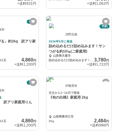
+送料
931円
+送料
1,062円
予約
予約
寛和
清野忠義
る」約3kg 訳アリ家
2026年9月に発送
詰め込めるだけ詰め込みます！サン
つがる約10㎏(ご家庭用)
山形県天童市
4,860
3,780
12玉
詰め込めるだけ詰め込みます！サンつがる約１０㌔（ご家庭用）
円
円
+送料
1,200円
+送料
1,722円
予約
伊藤貴裕
寛和
注文から1~16日で発送
《旬の白桃》家庭用 2kg
送
g 訳アリ家庭用りん
玉
山形県寒河江市
4,860
2,484
12玉
2kg
円
円
+送料
1,200円
+送料
998円