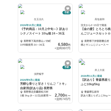
予約
生玉治久
高塩俊和
2026年10月に発送
注文から2~15日で発送
《予約商品：10月上中旬～》訳あり
【金の蜜】とろとろ桃
シナノスイート 10㎏箱 24～36玉
んごジュースセット☆
長野県下高井郡山ノ内町
長野県下伊那郡豊丘村
6,580
10ｷﾛ箱使用 24～36玉
桃とサンふじジュース
〜
円
+送料
997円
予約
井上大規
浅野暢亨
2026年11月に発送
【訳あり】青森県産り
2026年9月に発送
芳醇な香りと甘さ！りんご「トキ」
ふじ10kg/5kg
自家用(訳あり品) 長野県
長野県北安曇郡松川村
青森県弘前市
2,700
1箱 3kg (9～12玉)自家用
〜
訳あり葉とらずふじ5kg
〜
円
〜
+送料
745円