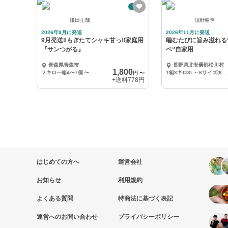
予約
鎌田正哉
浅野暢亨
2026年9月に発送
2026年11月に発送
9月発送‼️もぎたてシャキ甘っ‼️家庭用
噛むたびに旨み溢れる‘
『サンつがる』
ペ‘’自家用
青森県青森市
長野県北安曇郡松川村
1,800
２キロ一箱4〜7個
〜
1箱3キロ3L～Sサイズ(6～12玉)
円
〜
+送料
778円
はじめての方へ
運営会社
お知らせ
利用規約
よくある質問
特商法に基づく表記
運営へのお問い合わせ
プライバシーポリシー