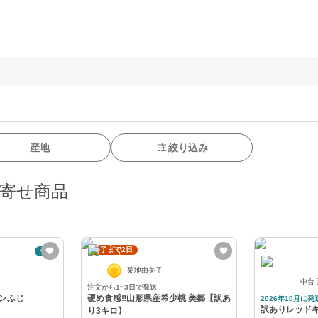
産地
絞り込み
り寄せ商品
終了まで2日
予約
菊地由美子
中台
注文から1~3日で発送
ンふじ
硬め食感‼️山形県産希少桃 美郷【訳あ
2026年10月に発
訳ありレッドキ
り3キロ】