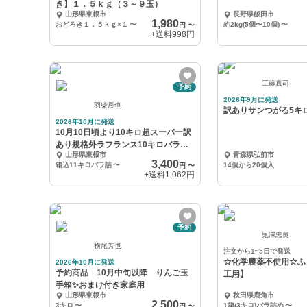
き】１．５ｋｇ（３～９玉）
山形県東根市
長野県飯田市
1,980
おどろき１．５ｋｇ×１
〜
約2kg(5個〜10個)
〜
円
〜
+送料
998円
工藤真司
予約
2026年9月に発送
羽柴辰也
訳ありサンつがる5キ
2026年10月に発送
10月10日頃より10キロ超スーパー訳
あり規格外ラフランス10キロバラ生
山形県東根市
青森県弘前市
食加工用
3,400
箱込11キロバラ詰
〜
14個から20個入
円
〜
+送料
1,062円
予約
兎澤忠良
横尾芳也
注文から1~5日で発送
☆化学農薬不使用☆ふ
2026年10月に発送
予約商品 10月中旬以降 りんご玉
工用】
手箱✨おまけ付き家庭用
山形県東根市
秋田県鹿角市
2,500
3キロ
〜
1箱(3キロ)バラ詰め
〜
円
〜