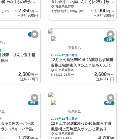
の極上の甘さの希少品
６片☆甘～い黒にんにく(バラ)【数量
青森県弘前市
限定】
2,850
1,000
訳あり1キロ(50-60g)17-20個
〜
まずはお試し100g（約10日分）【送料360円】※メール便
〜
円
〜
円
〜
+送料
900円
+送料
360円
予約
予約
芳也
羽柴辰也
送
月以降 りんご玉手箱
2026年12月に発送
12月上旬発送‼️5K16-23葉取らず減農
家庭用
薬樹上完熟蜜入サンふじ訳ありふじ
山形県東根市
2,500
2,600
5キロ16-23玉
〜
円
〜
円
〜
+送料
778円
+送料
931円
予約
予約
辰也
羽柴辰也
送
2026年12月に発送
より5キロ超スーパー訳
12月上旬発送‼️10k32-46葉取らず減
フランス5キロバラ詰
農薬樹上完熟蜜入サンふじ訳ありふ
山形県東根市
じ
1,780
4,700
〜
10キロ32-46玉
円
〜
円