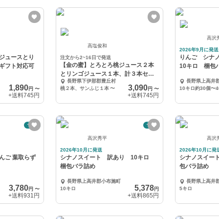
高沢
高塩俊和
2026年9月に発送
ジュースとり
りんご シナ
注文から2~16日で発送
【金の蜜】とろとろ桃ジュース２本
ギフト対応可
10キロ 梱包
とリンゴジュース１本、計３本セッ
長野県下伊那郡豊丘村
長野県上高井
ト☆ギフト対応可
1,890
3,090
桃２本、サンふじ１本
〜
10キロ約30個〜4
円
〜
円
〜
+送料
745円
+送料
745円
予約
予約
高沢秀平
高沢
2026年10月に発送
2026年10月に発
んご 葉取らず
シナノスイート 訳あり 10キロ
シナノスイー
梱包バラ詰め
包バラ詰め
長野県上高井郡小布施町
長野県上高井
3,780
5,378
10キロ
5キロ
円
〜
円
+送料
931円
+送料
865円