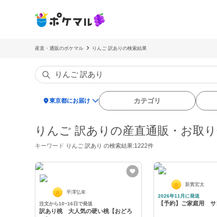
産直・通販のポケマル
りんご 訳ありの検索結果
location_on
カテゴリ
東京都にお届け
りんご 訳ありの産直通販・お取
キーワード
りんご 訳あり
の検索結果:1222件
新實宏太
平澤弘幸
2026年11月に発送
【予約】ご家庭用 サ
注文から10~16日で発送
訳あり桃 大人気の硬い桃【おどろ