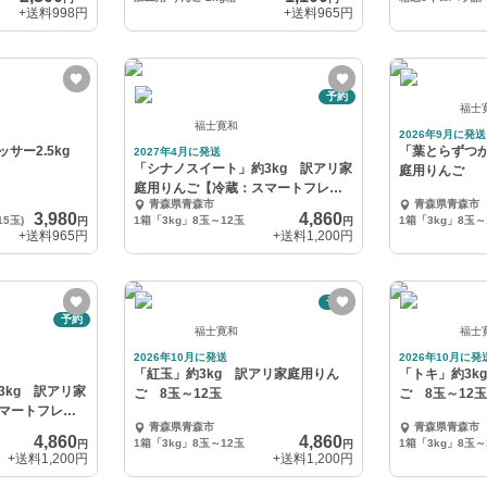
+送料
998円
+送料
965円
予約
福士
福士寛和
2026年9月に発送
ッサー2.5kg
「葉とらずつが
2027年4月に発送
「シナノスイート」約3kg 訳アリ家
庭用りんご
庭用りんご【冷蔵：スマートフレッ
青森県青森市
青森県青森市
シュ加工】
3,980
4,860
15玉)
1箱「3kg」8玉～12玉
1箱「3kg」8玉～
円
円
+送料
965円
+送料
1,200円
予約
予約
福士寛和
福士
2026年10月に発送
2026年10月に発
「紅玉」約3kg 訳アリ家庭用りん
「トキ」約3k
3kg 訳アリ家
ご 8玉～12玉
ご 8玉～12
マートフレッ
青森県青森市
青森県青森市
4,860
4,860
1箱「3kg」8玉～12玉
1箱「3kg」8玉～
円
円
+送料
1,200円
+送料
1,200円