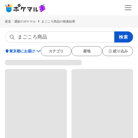
産直・通販のポケマル
まごころ商品の検索結果
検索
location_on
東京都にお届け
カテゴリ
産地
絞り込み