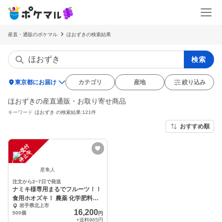
産直・通販のポケマル
ほおずきの検索結果
検索
location_on
東京都にお届け
カテゴリ
産地
絞り込み
ほおずきの産直通販・お取り寄せ商品
キーワード
ほおずき
の検索結果:121件
おすすめ順
注
文
受
付
停
止
中
星隼人
注文から2~7日で発送
ナミキ様専用まるでフルーツ！！
食用ホオズキ！ 農薬 化学肥料不
岩手県北上市
使用
16,200
500個
円
+送料
965円