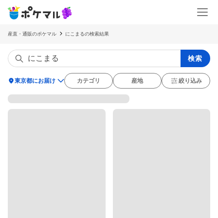
産直・通販のポケマル
にこまるの検索結果
検索
location_on
東京都にお届け
カテゴリ
産地
絞り込み