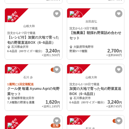
注
文
受
付
停
止
注
文
受
付
停
止
中
中
吉田昌弘
山根大和
注文から1~3日で発送
【無農薬】朝採れ野菜詰め合わせ
注文から2~7日で発送
【レシピ付】加賀の大地で育った
セット
旬の野菜直送BOX（6~8品目）
石川県金沢市
大阪府羽曳野市
3,240
2,700
6-8品目（80サイズ一箱分）
野菜5〜7種類
円
円
+送料
1,500円
+送料
998円
注
文
受
付
停
止
注
文
受
付
停
止
定期
中
中
石川 歩
山根大和
1週間に1回定期配送
注文から1~10日で発送
クール便 毎週 Ayumu Agriの旬野
加賀の大地で育った旬の野菜直送
菜セット
BOX（6~8品目）
茨城県常陸太田市
石川県金沢市
1,620
3,240
7,8種類の野菜を適量
6-8品目（80サイズ一箱分）
円
円
+送料
1,195円
+送料
745円
注
文
受
付
停
止
注
文
受
付
停
止
定期
中
中
定期
石川 歩