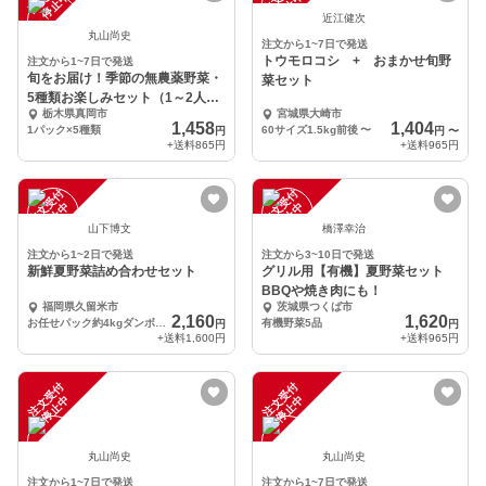
中
中
近江健次
丸山尚史
注文から1~7日で発送
トウモロコシ + おまかせ旬野
注文から1~7日で発送
旬をお届け！季節の無農薬野菜・
菜セット
5種類お楽しみセット（1～2人
栃木県真岡市
宮城県大崎市
用）/常温便
1,458
1,404
1パック×5種類
60サイズ1.5kg前後
〜
円
円
〜
+送料
865円
+送料
965円
注
文
受
付
停
止
注
文
受
付
停
止
中
中
山下博文
橋澤幸治
注文から1~2日で発送
注文から3~10日で発送
新鮮夏野菜詰め合わせセット
グリル用【有機】夏野菜セット
BBQや焼き肉にも！
福岡県久留米市
茨城県つくば市
2,160
1,620
お任せパック約4kgダンボール箱
有機野菜5品
円
円
+送料
1,600円
+送料
965円
注
文
受
付
停
止
注
文
受
付
停
止
中
中
丸山尚史
丸山尚史
注文から1~7日で発送
注文から1~7日で発送