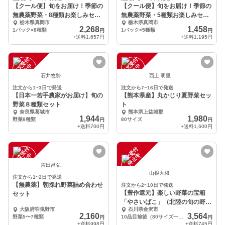
【クール便】旬をお届け！季節の
【クール便】旬をお届け！季節の
無農薬野菜・8種類お楽しみセッ
無農薬野菜・5種類お楽しみセッ
栃木県真岡市
栃木県真岡市
ト（2~3人用）
ト（1～2人用）
2,268
1,458
1パック×8種類
1パック×5種類
円
円
+送料
1,657円
+送料
1,195円
注
文
受
付
停
止
注
文
受
付
停
止
中
中
石井悠勢
西上 明里
注文から1~3日で発送
注文から7~16日で発送
【日本一若手農家がお届け】旬の
【熊本県産】丸かじり夏野菜セッ
野菜８種類セット
ト
奈良県葛城市
熊本県上益城郡
1,944
1,980
野菜8種類
80サイズ
円
円
+送料
700円
+送料
1,600円
注
文
受
付
停
止
注
文
受
付
停
止
中
中
吉田昌弘
山根大和
注文から1~2日で発送
【無農薬】朝採れ野菜詰め合わせ
注文から2~10日で発送
【豊作還元】楽しい野菜の宝箱
セット
「やさいばこ」（北陸の旬の野菜
大阪府羽曳野市
石川県金沢市
10品ほど）
2,160
3,564
野菜5〜7種類
10品目前後（80サイズ一箱分）
円
円
+送料
998円
+送料
745円