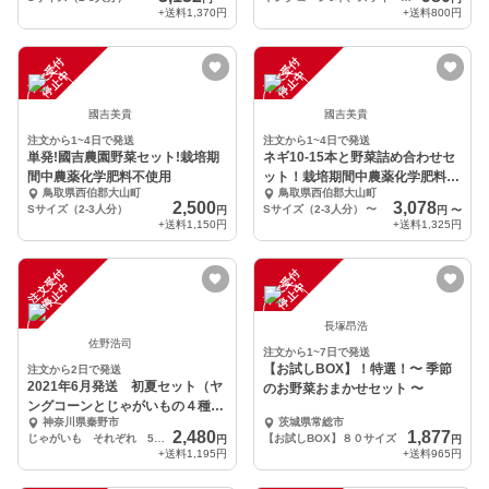
+送料
1,370円
+送料
800円
注
文
受
付
停
止
注
文
受
付
停
止
中
中
國吉美貴
國吉美貴
注文から1~4日で発送
注文から1~4日で発送
単発!國吉農園野菜セット!栽培期
ネギ10-15本と野菜詰め合わせセ
間中農薬化学肥料不使用
ット！栽培期間中農薬化学肥料不
鳥取県西伯郡大山町
鳥取県西伯郡大山町
使用
2,500
3,078
Sサイズ（2-3人分）
Sサイズ（2-3人分）
〜
円
円
〜
+送料
1,150円
+送料
1,325円
注
文
受
付
停
止
注
文
受
付
停
止
中
中
長塚昂浩
佐野浩司
注文から1~7日で発送
【お試しBOX】！特選！〜 季節
注文から2日で発送
2021年6月発送 初夏セット（ヤ
のお野菜おまかせセット 〜
ングコーンとじゃがいもの４種の
神奈川県秦野市
茨城県常総市
食べ比べセット）
2,480
1,877
じゃがいも それぞれ 500g
【お試しBOX】８０サイズ
円
円
+送料
1,195円
+送料
965円