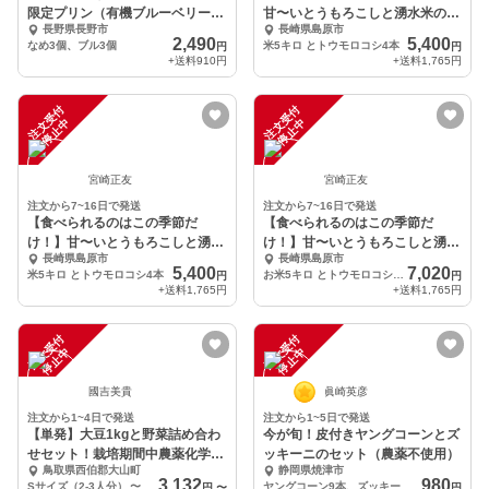
限定プリン（有機ブルーベリー）
甘〜いとうもろこしと湧水米のお
長野県長野市
長崎県島原市
6個セット
得なセット
2,490
5,400
なめ3個、ブル3個
米5キロ とトウモロコシ4本
円
円
+送料
910円
+送料
1,765円
注
文
受
付
停
止
注
文
受
付
停
止
中
中
宮崎正友
宮崎正友
注文から7~16日で発送
注文から7~16日で発送
【食べられるのはこの季節だ
【食べられるのはこの季節だ
け！】甘〜いとうもろこしと湧水
け！】甘〜いとうもろこしと湧水
長崎県島原市
長崎県島原市
米のお得なセット
米のお得なセット
5,400
7,020
米5キロ とトウモロコシ4本
お米5キロ とトウモロコシ3本〜4本
円
円
+送料
1,765円
+送料
1,765円
注
文
受
付
停
止
注
文
受
付
停
止
中
中
國吉美貴
眞崎英彦
注文から1~4日で発送
注文から1~5日で発送
【単発】大豆1kgと野菜詰め合わ
今が旬！皮付きヤングコーンとズ
せセット！栽培期間中農薬化学肥
ッキーニのセット（農薬不使用）
鳥取県西伯郡大山町
静岡県焼津市
料不使用
3,132
980
Sサイズ（2-3人分）
〜
ヤングコーン9本、ズッキーニ2本
円
〜
円