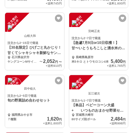
+送料
745円
+送料
1,600円
注
文
受
付
停
止
注
文
受
付
停
止
中
中
宮崎正友
山根大和
注文から2~7日で発送
【急遽7月9日or10日収穫！】
注文から2~15日で発送
【30名限定】ひげごと丸かじり！
甘〜いとうもろこしと湧水米のお
甘くてシャキシャキ新鮮なヤング
得なセット
石川県金沢市
長崎県島原市
コーン（10本）
2,052
5,400
ヤングコーンMサイズ10本
〜
米5キロ とトウモロコシ4本
円
〜
円
+送料
910円
+送料
1,765円
注
文
受
付
停
止
注
文
受
付
停
止
中
中
田中稔久
近江健次
注文から2~5日で発送
旬の野菜詰め合わせセット
注文から1~7日で発送
【単品】ベビーコーン大盛
+ いつものおまかせ野菜セッ
福岡県みやま市
宮城県大崎市
ト
1,620
2,484
７種類
80サイズ段ボール
円
円
+送料
1,600円
+送料
998円