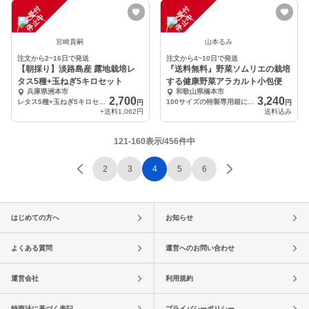
注
文
受
付
停
止
注
文
受
付
停
止
中
中
宮崎貴嗣
山本るみ
注文から2~16日で発送
注文から4~10日で発送
【朝採り】淡路島産 露地栽培レ
『送料無料』野菜ソムリエの栽培
タス5種+玉ねぎ5キロセット
する健康野菜アラカルト小包便
兵庫県洲本市
和歌山県橋本市
2,700
3,240
レタス5種+玉ねぎ5キロセット
100サイズの特製専用箱に5~8種類の野菜を詰めて発送
円
円
+送料
1,062円
送料込み
121-160表示/456件中
2
3
4
5
6
はじめての方へ
お知らせ
よくある質問
運営へのお問い合わせ
運営会社
利用規約
特商法に基づく表記
プライバシーポリシー