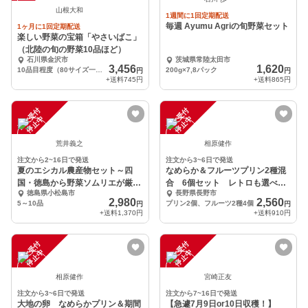
山根大和
1週間に1回定期配送
毎週 Ayumu Agriの旬野菜セット
1ヶ月に1回定期配送
楽しい野菜の宝箱「やさいばこ」
（北陸の旬の野菜10品ほど）
石川県金沢市
茨城県常陸太田市
3,456
1,620
10品目程度（80サイズ一箱分）
200g×7,8パック
円
円
+送料
745円
+送料
865円
注
文
受
付
停
止
注
文
受
付
停
止
中
中
荒井義之
相原健作
注文から2~16日で発送
注文から3~6日で発送
夏のエシカル農産物セット～四
なめらか＆フルーツプリン2種混
国・徳島から野菜ソムリエが厳選
合 6個セット レトロも選べま
徳島県小松島市
長野県長野市
～
す！
2,980
2,560
5～10品
プリン2個、フルーツ2種4個
円
円
+送料
1,370円
+送料
910円
注
文
受
付
停
止
注
文
受
付
停
止
中
中
相原健作
宮崎正友
注文から3~6日で発送
注文から7~16日で発送
大地の卵 なめらかプリン＆期間
【急遽7月9日or10日収穫！】