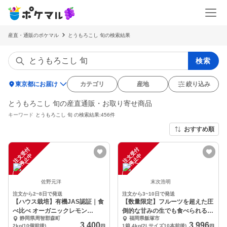
産直・通販のポケマル
とうもろこし 旬の検索結果
検索
location_on
東京都にお届け
カテゴリ
産地
絞り込み
とうもろこし 旬の産直通販・お取り寄せ商品
キーワード
とうもろこし 旬
の検索結果:456件
おすすめ順
注
文
受
付
停
止
注
文
受
付
停
止
中
中
佐野元洋
末次浩明
注文から2~8日で発送
注文から3~10日で発送
【ハウス栽培】有機JAS認証｜食
【数量限定】フルーツを超えた圧
べ比べ オーガニックレモン
倒的な甘みの生でも食べられるス
静岡県周智郡森町
福岡県飯塚市
2kg（期間限定価格)
イートコーン
3,400
3,996
2kg(10個前後)
1箱 4kg(2Lサイズ10本前後)
円
円