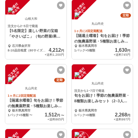
注
文
受
付
停
止
注
文
受
付
停
止
中
中
定期
山根大和
丸山尚史
注文から2~5日で発送
【5名限定】楽しい野菜の宝箱
1ヶ月に2回定期配送
【隔週土曜着】旬をお届け！季節
「やさいばこ」（旬の野菜/果物8-
の無農薬野菜・5種類お楽しみセ
10品）
石川県金沢市
栃木県真岡市
ット（1～2人用）
4,212
1,630
8-10品目程度（80サイズ一箱分）
1パック×5種類
円
円
+送料
1,200円
+送料
745円
注
文
受
付
停
止
注
文
受
付
停
止
中
中
定期
丸山尚史
丸山尚史
注文から1~7日で発送
旬をお届け！季節の無農薬野菜・
1ヶ月に2回定期配送
【隔週水曜着】旬をお届け！季節
8種類お楽しみセット（2~3人
の無農薬野菜・5種類お楽しみセ
用）/常温便
栃木県真岡市
栃木県真岡市
ット（1～2人用）
1,512
2,268
1パック×5種類
〜
1パック×8種類
円
〜
円
+送料
865円
+送料
997円
注
文
受
付
停
止
注
文
受
付
停
止