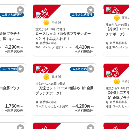
注
文
受
付
停
止
注
文
受
付
停
止
中
中
ふるさと納税可
ふるさと納税可
高橋
高橋 誠
注文から3~16日
【冷凍】ロー
注文から2~16日で発送
金豚プラチナ
ロースしゃぶ《白金豚プラチナポー
チナポーク》
、深いおいし
ク》うまみあふれる！
岩手県花巻市
岩手県花巻市
4,290
4,410
〜
500g×2パック（計1kg）
〜
円
〜
円
〜
+送料
965円
+送料
965円
注
文
受
付
停
止
注
文
受
付
停
止
ふるさと納税可
ふるさと納税可
中
中
高橋 誠
高橋
注文から2~16日で発送
白金豚プラチ
二刀流セット ロース2種詰め《白金豚
注文から3~16日
【冷凍】二刀流
プラチナポーク》
《白金豚プラ
岩手県花巻市
岩手県花巻市
1,760
4,290
ロース しゃぶしゃぶ用500g + 生姜焼き用（焼肉なべ用）500g
〜
円
〜
円
〜
+送料
965円
+送料
965円