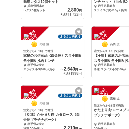
栽培レタス10個セット
ンチ セット《白金豚
兵庫県洲本市
岩手県花巻市
2,800
レタス5種セット
スライス小間400g＋挽肉ミンチ400g
円
+送料
1,722円
注
文
受
付
停
止
注
文
受
付
停
止
中
中
ふるさと納税可
高橋 誠
高橋 誠
注文から2~16日で発送
注文から3~16日で発送
家庭のお供三品《白金豚》スラ小間&
【冷凍】家庭のお供三
角小間& 挽肉ミンチ
スラ小間& 角小間& 
岩手県花巻市
岩手県花巻市
2,640
スライス小間400g+角小間400g+挽肉400g（計3品）
〜
冷凍 スライス小間400g+角小間400g+挽肉400g（計
円
〜
+送料
998円
注
文
受
付
停
止
注
文
受
付
停
止
中
中
ふるさと納税可
高橋 誠
高橋 誠
注文から2~16日で発送
かたまり肉:ロースブ
注文から3~16日で発送
【冷凍】かたまり肉:カタロース《白
プラチナポーク》
金豚プラチナポーク》
岩手県花巻市
岩手県花巻市
2,210
冷凍 500g塊
〜
500g塊
〜
円
〜