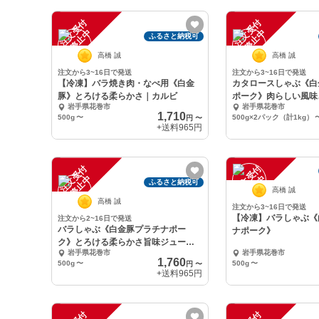
注
文
受
付
停
止
注
文
受
付
停
止
中
中
ふるさと納税可
高橋 誠
高橋 誠
注文から3~16日で発送
注文から3~16日で発送
【冷凍】バラ焼き肉・なべ用《白金
カタロースしゃぶ《白
豚》とろける柔らかさ｜カルビ
ポーク》肉らしい風味
岩手県花巻市
岩手県花巻市
さ
1,710
500g
〜
500g×2パック（計1kg）
円
〜
+送料
965円
注
文
受
付
停
止
注
文
受
付
停
止
中
中
ふるさと納税可
高橋 誠
高橋 誠
注文から3~16日で発送
【冷凍】バラしゃぶ《
注文から2~16日で発送
バラしゃぶ《白金豚プラチナポー
ナポーク》
ク》とろける柔らかさ旨味ジューシ
岩手県花巻市
岩手県花巻市
ー！
1,760
500g
〜
500g
〜
円
〜
+送料
965円