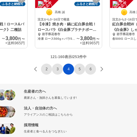
注
文
受
付
停
止
注
文
受
付
停
止
中
中
ふるさと納税可
ふるさと納税可
高橋 誠
高橋
注文から3~16日で発送
注文から2~16日
戦！ロース&バ
【冷凍】焼き肉・鍋に紅白豚合戦！
紅白豚合戦W
ーク》二種詰
ロースバラ《白金豚プラチナポー
《白金豚》しゃ
岩手県花巻市
岩手県花巻市
ク》二種
3,800
3,800
〜
冷凍 ロース500g＋バラ500g（計1kg）
〜
円
〜
円
〜
+送料
965円
+送料
965円
121-160表示/253件中
2
3
4
5
6
生産者の方へ
農家さん・漁師さんを募集しています!
法人・自治体の方へ
アライアンスのご相談はこちらから
採用情報
生産者と食べる人をつなぎたい