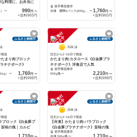
彩な料理に、お弁当に
岩手県花巻市
990
1,760
1）
〜
冷凍 標準2パック(400g×2,計800g)
〜
円
〜
円
〜
+送料
965円
+送料
965円
注
文
受
付
停
止
中
ふるさと納税可
ふるさと納税可
 誠
高橋 誠
で発送
注文から2~16日で発送
かたまり肉ブロック
かたまり肉:カタロース《白金豚プラ
プラチナポーク》
チナポーク》洋食店で人気
岩手県花巻市
1,760
2,210
1kg）
〜
500g塊
〜
円
〜
円
〜
+送料
998円
+送料
998円
注
文
受
付
停
止
中
ふるさと納税可
ふるさと納税可
 誠
高橋 誠
で発送
注文から3~16日で発送
バラブロック《白金豚プ
【冷凍】かたまり肉:バラブロック
》旨味の塊｜カルビ
《白金豚プラチナポーク》旨味の塊
岩手県花巻市
1,710
1,710
冷凍 500g塊
〜
円
〜
円
〜