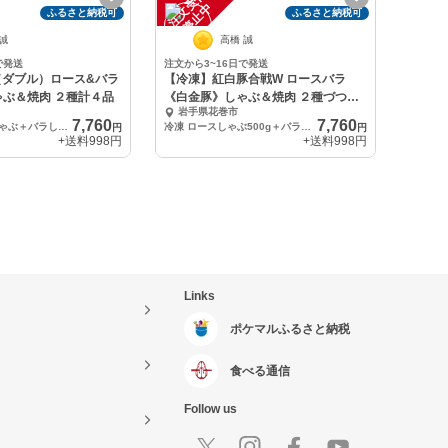
注
文
受
付
停
止
中
ふるさと納税可
ふるさと納税可
 誠
高橋 誠
で発送
注文から3~16日で発送
（ダブル）ロース&バラ
【冷凍】紅白豚合戦W ロースバラ
ぶ＆焼肉 ２種計４品
《白金豚》しゃぶ＆焼肉 ２種づつ計
岩手県花巻市
４品
7,760
7,760
各500G ロースしゃぶ＋バラしゃぶ＋ロース焼肉なべ用＋バラ焼肉なべ用
冷凍 ロースしゃぶ500g＋バラしゃぶ500g＋ロース焼肉なべ用＋バラ焼肉なべ用
円
円
+送料
998円
+送料
998円
Links
ポケマルふるさと納税
食べる通信
Follow us