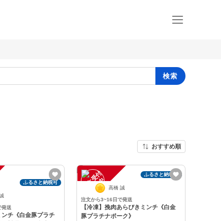
検索
おすすめ順
注
文
受
付
停
止
ふるさと納税可
中
ふるさと納税可
高橋 誠
 誠
注文から3~16日で発送
【冷凍】挽肉あらびきミンチ《白金
で発送
ミンチ《白金豚プラチ
豚プラチナポーク》