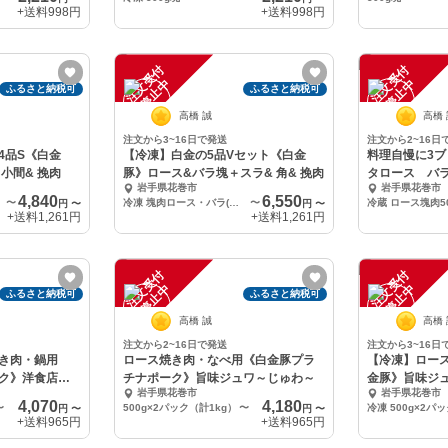
+送料
998円
+送料
998円
注
文
受
付
停
止
注
文
受
付
停
止
中
中
ふるさと納税可
ふるさと納税可
高橋 誠
高橋
注文から3~16日で発送
注文から2~16日
4品S《白金
【冷凍】白金の5品Vセット《白金
料理自慢に3
小間& 挽肉
豚》ロース&バラ塊＋スラ& 角& 挽肉
タロース バ
岩手県花巻市
岩手県花巻市
4,840
6,550
〜
冷凍 塊肉ロース・バラ(各500g)＋スライス小間・角小間・挽肉（各400g）計2.2kg
〜
円
〜
円
〜
+送料
1,261円
+送料
1,261円
注
文
受
付
停
止
注
文
受
付
停
止
中
中
ふるさと納税可
ふるさと納税可
高橋 誠
高橋
注文から2~16日で発送
注文から3~16日
き肉・鍋用
ロース焼き肉・なべ用《白金豚プラ
【冷凍】ロー
ク》洋食店で
チナポーク》旨味ジュワ～じゅわ～
金豚》旨味ジ
岩手県花巻市
岩手県花巻市
4,070
4,180
〜
500g×2パック（計1kg）
〜
円
〜
円
〜
+送料
965円
+送料
965円