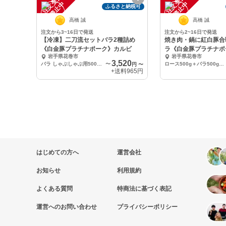
注
文
受
付
停
止
注
文
受
付
停
止
中
中
ふるさと納税可
高橋 誠
高橋 誠
注文から3~16日で発送
注文から2~16日で発送
【冷凍】二刀流セットバラ2種詰め
焼き肉・鍋に紅白豚合
《白金豚プラチナポーク》カルビ
ラ《白金豚プラチナポ
岩手県花巻市
岩手県花巻市
3,520
バラ しゃぶしゃぶ用500g + 生姜焼き用（焼肉なべ用）500g
〜
ロース500g＋バラ500g（計1kg）
円
〜
+送料
965円
はじめての方へ
運営会社
お知らせ
利用規約
よくある質問
特商法に基づく表記
運営へのお問い合わせ
プライバシーポリシー