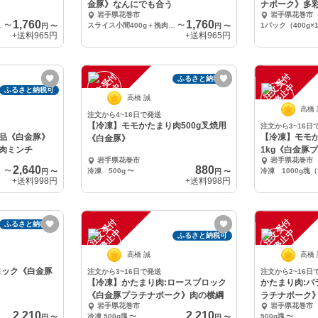
》
金豚》なんにでも合う
ナポーク》多
岩手県花巻市
岩手県花巻市
1,760
1,760
（計2品）
〜
スライス小間400g＋挽肉ミンチ400g（計2品）
〜
1パック（400g×
円
〜
円
〜
+送料
965円
+送料
965円
注
文
受
付
停
止
注
文
受
付
停
止
ふるさと納税可
中
中
ふるさと納税可
高橋 誠
高橋
注文から4~16日で発送
【冷凍】モモかたまり肉500g叉焼用
注文から3~16日
品《白金豚》
【冷凍】モモ
《白金豚》
挽肉ミンチ
1kg《白金豚
岩手県花巻市
岩手県花巻市
2,640
880
3品）
〜
冷凍 500g
〜
冷凍 1000g塊（
円
〜
円
〜
+送料
998円
+送料
998円
注
文
受
付
停
止
注
文
受
付
停
止
ふるさと納税可
中
中
ふるさと納税可
高橋 誠
高橋
ロック《白金豚
注文から3~16日で発送
注文から2~16日
【冷凍】かたまり肉:ロースブロック
かたまり肉:
《白金豚プラチナポーク》肉の横綱
ラチナポーク
岩手県花巻市
岩手県花巻市
2,210
2,210
冷凍 500g塊
〜
500g塊
〜
円
〜
円
〜