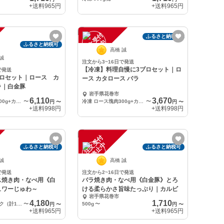
+送料
965円
+送料
965円
注
文
受
付
停
止
ふるさと納税可
中
ふるさと納税可
高橋 誠
 誠
注文から3~16日で発送
【冷凍】料理自慢に3ブロセット｜ロ
で発送
ブロセット｜ロース カ
ース カタロース バラ
ラ｜白金豚
岩手県花巻市
6,110
3,670
冷蔵 ロース塊肉500g+カタロース塊500g＋バラ500g（計1.5kg）
〜
冷凍 ロース塊肉300g+カタロース塊300g＋バラ300g（計900kg）
〜
円
〜
円
〜
+送料
998円
+送料
998円
注
文
受
付
停
止
中
ふるさと納税可
ふるさと納税可
 誠
高橋 誠
で発送
注文から2~16日で発送
ス焼き肉・なべ用《白
バラ焼き肉・なべ用《白金豚》とろ
ュワーじゅわ～
ける柔らかさ旨味たっぷり｜カルビ
岩手県花巻市
4,180
1,710
冷凍 500g×2パック（計1kg）
〜
500g
〜
円
〜
円
〜
+送料
965円
+送料
965円