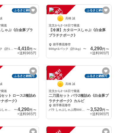
注
文
受
付
停
止
ふるさと納税可
ふるさと納税可
中
 誠
高橋 誠
で発送
注文から2~16日で発送
スしゃぶ《白金豚プラ
【冷凍】カタロースしゃぶ《白金豚
プラチナポーク》
岩手県花巻市
4,410
4,290
冷凍 500g×2パック（計1kg）
〜
500g×2パック（計1kg）
〜
円
〜
円
〜
+送料
965円
+送料
965円
注
文
受
付
停
止
中
ふるさと納税可
ふるさと納税可
 誠
高橋 誠
で発送
注文から2~16日で発送
セット ロース2種詰め
二刀流セット バラ2種詰め《白金豚プ
チナポーク》
ラチナポーク》カルビ
岩手県花巻市
4,290
3,520
冷凍 ロース しゃぶしゃぶ用500g + 生姜焼き用（焼肉なべ用）500g
〜
バラ しゃぶしゃぶ用500g + 生姜焼き用（焼肉なべ用）500g
〜
円
〜
円
〜
+送料
965円
+送料
965円