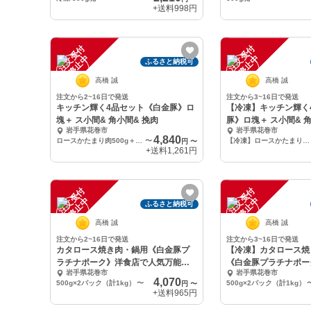
+送料
998円
注
文
受
付
停
止
注
文
受
付
停
止
中
中
ふるさと納税可
高橋 誠
高橋 誠
注文から2~16日で発送
注文から3~16日で発送
キッチン輝く4品セット《白金豚》ロ
【冷凍】キッチン輝く
塊＋ ス小間& 角小間& 挽肉
豚》ロ塊＋ ス小間& 角
岩手県花巻市
岩手県花巻市
4,840
ロースかたまり肉500g＋スライス小間・角小間・挽肉（各400g）
〜
【冷凍】ロースかたまり肉500g＋スライス小間・角小間・挽肉（各400g）
円
〜
+送料
1,261円
注
文
受
付
停
止
注
文
受
付
停
止
中
中
ふるさと納税可
高橋 誠
高橋 誠
注文から2~16日で発送
注文から3~16日で発送
カタロース焼き肉・鍋用《白金豚プ
【冷凍】カタロース焼
ラチナポーク》洋食店で人気万能選
《白金豚プラチナポー
岩手県花巻市
岩手県花巻市
手
人気
4,070
500g×2パック（計1kg）
〜
500g×2パック（計1kg）
円
〜
+送料
965円