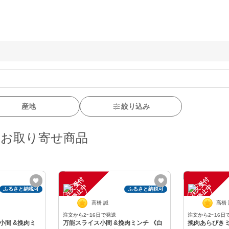
産地
絞り込み
・お取り寄せ商品
注
文
受
付
停
止
注
文
受
付
停
止
中
中
ふるさと納税可
ふるさと納税可
高橋 誠
高橋
注文から2~16日で発送
注文から2~16日
小間 &挽肉ミ
万能スライス小間 &挽肉ミンチ 《白
挽肉あらびき