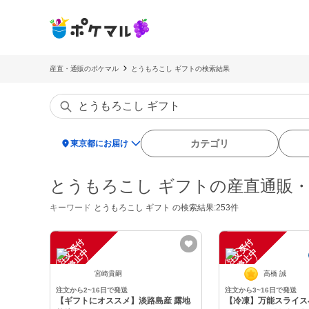
産直・通販のポケマル
とうもろこし ギフトの検索結果
location_on
カテゴリ
東京都にお届け
とうもろこし ギフトの産直通販
キーワード
とうもろこし ギフト
の検索結果:253件
注
文
受
付
停
止
注
文
受
付
停
止
中
中
宮崎貴嗣
高橋 誠
注文から2~16日で発送
注文から3~16日で発送
【ギフトにオススメ】淡路島産 露地
【冷凍】万能スライス