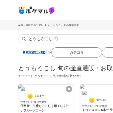
産直・通販のポケマル
とうもろこし 旬の検索結果
location_on
カテゴリ
東京都にお届け
とうもろこし 旬の産直通販・お
キーワード
とうもろこし 旬
の検索結果:456件
五味あや
田中利明
注文から1~16日で発送
信州産｜生糖もろこし｜瑞々しく甘
注文から1~7日で発送
トウモロコシ 6本〜 
いフルーツコーン