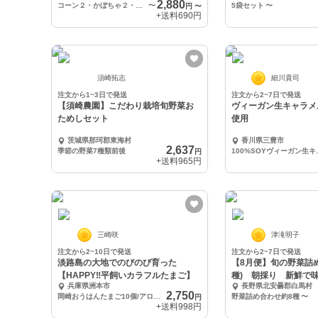
2,880
コーン２・かぼちゃ２・さつまいも２ 全6個セット
〜
5袋セット
〜
円
〜
+送料
690円
須崎拓志
細川貴司
注文から1~3日で発送
注文から2~7日で発送
【須崎農園】こだわり栽培旬野菜お
ヴィーガン生キャラメ
ためしセット
使用
茨城県那珂郡東海村
香川県三豊市
2,637
季節の野菜7種類前後
100%SOYヴ
円
+送料
965円
三崎咲
津滝明子
注文から2~10日で発送
注文から2~7日で発送
淡路島の大地でのびのび育った
【8月便】旬の野菜詰
【HAPPY‼️平飼いカラフルたまご】
種) 朝採り 新鮮で
兵庫県洲本市
長野県北安曇郡白馬村
ち
2,750
岡崎おうはんたまご10個/アロウカナ青たまご10個
野菜詰め合わせ約8種
〜
円
+送料
998円