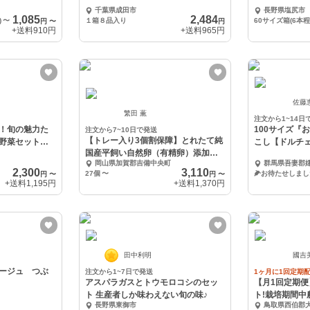
千葉県成田市
長野県塩尻市
1,085
2,484
)
〜
１箱８品入り
円
〜
円
+送料
910円
+送料
965円
佐藤
繁田 薫
注文から1~14日
！旬の魅力た
100サイズ『
注文から7~10日で発送
【トレー入り3個割保障】とれたて純
野菜セット★7
こし【ドルチ
国産平飼い自然卵（有精卵）添加物
２本入
岡山県加賀郡吉備中央町
群馬県吾妻郡
／保存料不使用
2,300
3,110
27個
〜
円
〜
円
〜
+送料
1,195円
+送料
1,370円
田中利明
國吉
ージュ つぶ
注文から1~7日で発送
1ヶ月に1回定期
アスパラガスとトウモロコシのセッ
【月1回定期
ト 生産者しか味わえない旬の味♪
ト!栽培期間中
長野県東御市
鳥取県西伯郡