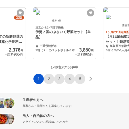
定期
橋本 俊
國吉
注文から2~7日で発送
伊勢ノ国のぶさいく野菜セット【単
1ヶ月に2回定期
【月2回(隔週
品】
農薬化学肥料不
セット！栽培
三重県松阪市
鳥取県西伯郡
使用
2,376
3,850
1箱（２Ｌのペットボトル６本分）
円
円
+送料
965円
+送料
965円
1-40表示/456件中
1
2
3
4
5
生産者の方へ
農家さん・漁師さんを募集しています!
法人・自治体の方へ
アライアンスのご相談はこちらから