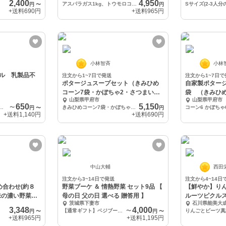
2,400
4,950
アスパラガス1kg、トウモロコシ6本セット
円
〜
円
+送料
690円
+送料
965円
小林智斉
小林
ル 乳製品不
注文から1~7日で発送
注文から1~7日で
ポタージュスープセット（きみひめ
自家製ポタージ
コーン7袋・かぼちゃ2・さつまいも
袋 （きみひ
山梨県甲府市
山梨県甲府市
2）
いも）
650
5,150
ィーガン生キャラメル 1パック8個入り
〜
きみひめコーン7袋・かぼちゃ2袋・さつまいも2袋 全11袋セット
円
〜
円
+送料
1,140円
+送料
690円
中山大輔
西田
注文から3~14日で発送
注文から4~14日
め合わせ(約８
野菜ブーケ ＆ 情熱野菜 セット9品 【
【鮮やか】り
味の濃い野菜た
母の日 父の日 選べる 贈答用 】
ルーツピクルス
茨城県下妻市
石川県能美大
3,348
4,000
【通常ギフト】ベジブーケと野菜９品
〜
円
〜
円
〜
+送料
965円
+送料
1,195円