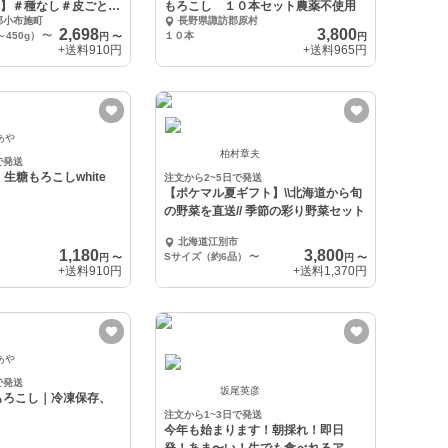
️】＃種なし＃皮ごと食
もろこし １０本セット農薬不使用
郡小布施町
長野県諏訪郡原村
2,698
3,800
～450g）
〜
１０本
円
〜
円
+送料
910円
+送料
965円
あや
柏村章夫
で発送
生糖もろこしwhite
注文から2~5日で発送
【ポケマル夏ギフト】\\北海道から旬
の野菜を直送// 季節の彩り野菜セット
北海道江別市
1,180
3,800
Sサイズ（約6品）
〜
円
〜
円
〜
+送料
910円
+送料
1,370円
あや
で発送
坂尾英彦
もろこし｜冷凍保存、
注文から1~3日で発送
今年も始まります！朝採れ！即日