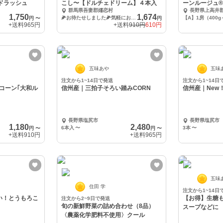
ドラッシュ
こし〜【ドルチェドリーム】４本入
ーンルージュ®
群馬県吾妻郡嬬恋村
長野県上高井
べれる！
1,750
1,674
🌽お待たせしました🌽気軽におためし４本入
【A】1房（400g
円
〜
円
+送料
965円
+送料
910円
610円
五味あや
五味
注文から1~14日で発送
注文から1~14日
コーン｢大和ル
信州産｜三拍子そろい踏みCORN
信州産｜New！
長野県塩尻市
長野県塩尻市
1,180
2,480
6本入
〜
3本
〜
円
〜
円
〜
+送料
910円
+送料
965円
五味
住田 学
注文から1~14日
い！とうもろこ
【お得】生糖
注文から2~9日で発送
旬の新鮮野菜の詰め合わせ（8品）
スープなどに
〈農薬化学肥料不使用〉クール