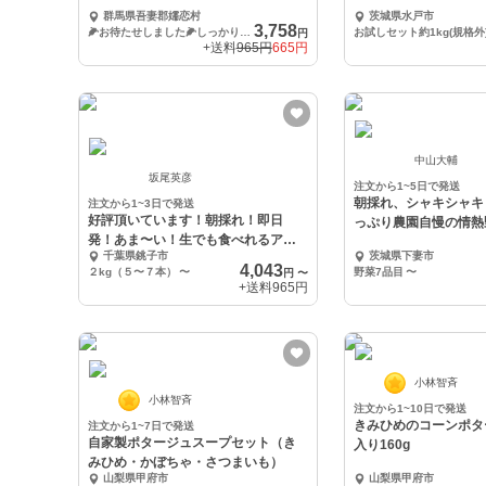
１本入
群馬県吾妻郡嬬恋村
茨城県水戸市
3,758
🌽お待たせしました🌽しっかり堪能９〜１１本入
お試しセット約1kg(規格外
円
+送料
965円
665円
中山大輔
坂尾英彦
注文から1~5日で発送
朝採れ、シャキシャキ
注文から1~3日で発送
好評頂いています！朝採れ！即日
っぷり農園自慢の情熱
発！あま〜い！生でも食べれるアフ
品9品11品
千葉県銚子市
茨城県下妻市
ロコーン2026！
4,043
２kg（５〜７本）
〜
野菜7品目
〜
円
〜
+送料
965円
小林智斉
小林智斉
注文から1~10日で発送
きみひめのコーンポタ
注文から1~7日で発送
自家製ポタージュスープセット（き
入り160g
みひめ・かぼちゃ・さつまいも）
山梨県甲府市
山梨県甲府市