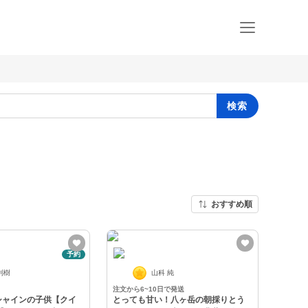
検索
おすすめ順
予約
利樹
山科 純
注文から6~10日で発送
シャインの子供【クイ
とっても甘い！八ヶ岳の朝採りとう