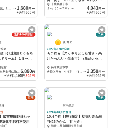
発！あま〜い！生でも食べれるアフ
千葉県銚子市
ロコーン2026！
1,680
4,043
60サイズ箱(6本程度、2.5kg目安)
〜
２kg（５〜７本）
〜
円
〜
円
〜
+送料
965円
+送料
965円
送料300円割引
予約
恵一
後 竜佑
で発送
2027年6月に発送
お値下げ速報‼️とうもろ
★予約★【スッキリとした甘さ・果
ェドリーム】１８〜２
汁たっぷり・生食可】（単品orセッ
ト品）
嬬恋村
兵庫県洲本市
6,890
2,350
🌽お待たせしました🌽お得に愉しむ１８〜２２本入
★袋入り★ 4--5本 （320ｇ～500ｇ/1本）
〜
円
円
〜
+送料
1,195円
895円
+送料
965円
定期
予約
美貴
河嶋敏広
配送
2026年10月に発送
便】國吉農園野菜セッ
10月予約【先行限定】初採り新品種
農薬化学肥料不使用
YN26みかん「甘々娘」
大山町
和歌山県有田郡有田川町