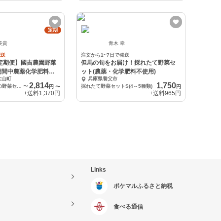
定期
美貴
青木 幸
配送
注文から1~7日で発送
)定期便】國吉農園野菜
但馬の旬をお届け！採れたて野菜セ
期間中農薬化学肥料不
ット(農薬・化学肥料不使用)
大山町
兵庫県養父市
2,814
1,750
Sサイズ(2-3人分の野菜セット）
〜
採れたて野菜セットS(4～5種類)
円
〜
円
+送料
1,370円
+送料
965円
Links
ポケマルふるさと納税
食べる通信