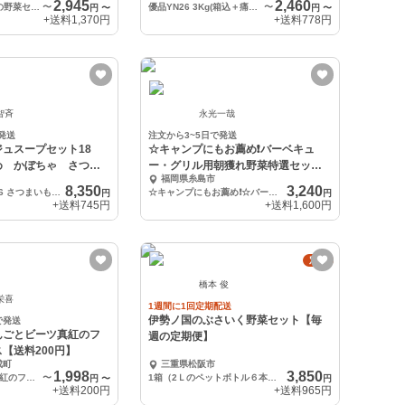
2,945
2,460
Sサイズ(2-3人分の野菜セット）
〜
優品YN26 3Kg(箱込＋痛み保証)
〜
円
〜
円
〜
+送料
1,370円
+送料
778円
智斉
永光一哉
発送
注文から3~5日で発送
ュスープセット18
☆キャンプにもお薦め❗️バーベキュ
め かぼちゃ さつま
ー・グリル用朝獲れ野菜特選セッ
福岡県糸島市
ト・福岡県糸島産
8,350
3,240
コーン6 かぼちゃ6 さつまいも6 全18個セット
☆キャンプにもお薦め❗️☆バーベキュー・グリル用朝獲れ野菜特選セット・福岡県糸島産
円
円
+送料
745円
+送料
1,600円
定期
橋本 俊
栄喜
1週間に1回定期配送
伊勢ノ国のぶさいく野菜セット【毎
で発送
んごとビーツ真紅のフ
週の定期便】
【送料200円】
成町
三重県松阪市
1,998
3,850
りんごとビーツ真紅のフルーツピクルス×4
〜
1箱（2Ｌのペットボトル６本分）
円
〜
円
+送料
200円
+送料
965円