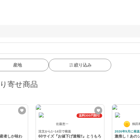
産地
絞り込み
取り寄せ商品
送料300円割引
佐藤恵一
鶴田
注文から1~14日で発送
2026年9月に発送
生産者しか味わ
60サイズ『お値下げ速報‼️』とうもろ
激推し！あの