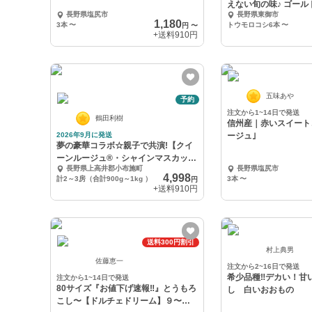
えない旬の味♪ ゴール
長野県塩尻市
長野県東御市
1,180
3本
〜
トウモロコシ6本
〜
円
〜
+送料
910円
五味あや
予約
注文から1~14日で発送
鶴田利樹
信州産｜赤いスイート
2026年9月に発送
ージュ｣
夢の豪華コラボ☆親子で共演!【クイ
ーンルージュ®・シャインマスカッ
長野県上高井郡小布施町
長野県塩尻市
ト】親子セット
4,998
計2～3房（合計900g～1kg ）
3本
〜
円
+送料
910円
送料300円割引
村上典男
佐藤恵一
注文から2~16日で発送
希少品種‼️デカい！甘
注文から1~14日で発送
80サイズ『お値下げ速報‼️』とうもろ
し 白いおおもの
こし〜【ドルチェドリーム】９〜１