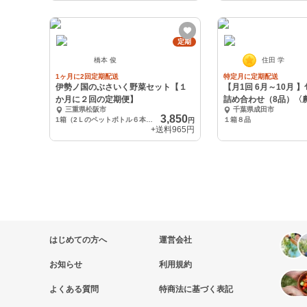
定期
橋本 俊
住田 学
1ヶ月に2回定期配送
特定月に定期配送
伊勢ノ国のぶさいく野菜セット【１
【月1回 6月～10月 】旬の新鮮野菜の
か月に２回の定期便】
詰め合わせ（8品）〈
三重県松阪市
千葉県成田市
使〉
3,850
1箱（2Ｌのペットボトル６本分）
１箱８品
円
+送料
965円
はじめての方へ
運営会社
お知らせ
利用規約
よくある質問
特商法に基づく表記