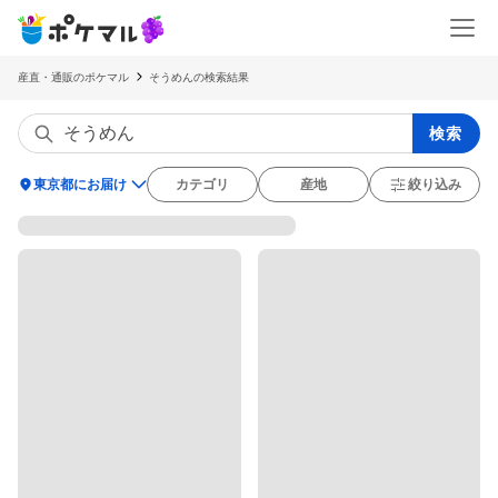
産直・通販のポケマル
そうめんの検索結果
検索
location_on
東京都にお届け
カテゴリ
産地
絞り込み