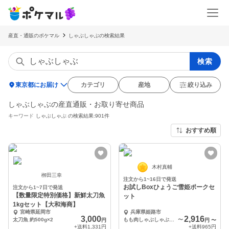
産直・通販のポケマル
しゃぶしゃぶの検索結果
検索
location_on
東京都にお届け
カテゴリ
産地
絞り込み
しゃぶしゃぶの産直通販・お取り寄せ商品
キーワード
しゃぶしゃぶ
の検索結果:901件
おすすめ順
木村真輔
栁田三幸
注文から1~16日で発送
お試しBoxひょうご雪姫ポークセ
注文から1~7日で発送
【数量限定特別価格】新鮮太刀魚
ット
1kgセット【大和海商】
宮崎県延岡市
兵庫県姫路市
3,000
2,916
太刀魚 約500g×2
もも肉しゃぶしゃぶ300g、もも肉細切り300g、切り落とし300g
〜
円
円
〜
+送料
1,331円
+送料
965円