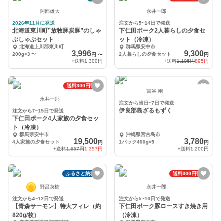
阿部雄太
永井一郎
2026年11月に発送
注文から5~14日で発送
北海道東川町”放牧豚炭豚”のしゃ
下仁田ポーク2人暮らしの夕食セ
ぶしゃぶセット
ット（冷凍）
北海道上川郡東川町
群馬県安中市
3,996
9,300
200g×3
〜
2人暮らしの夕食セット
円
〜
円
+送料
1,300円
+送料
1,195円
895円
送料300円割引
冨谷 剛
永井一郎
注文から当日~7日で発送
伊良部島ざるもずく
注文から7~15日で発送
下仁田ポーク4人家族の夕食セッ
ト（冷凍）
群馬県安中市
沖縄県宮古島市
19,500
3,780
4人家族の夕食セット
1パック400g×5
円
円
+送料
1,657円
1,357円
+送料
1,200円
ふるさと納税可
送料300円割引
野呂英樹
永井一郎
注文から4~12日で発送
注文から5~10日で発送
【青森サーモン】特大フィレ（約
下仁田ポーク豚ロースすき焼き用
820g/枚）
（冷凍）