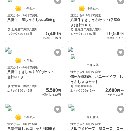
小栗雅人
小栗雅人
注文から4~10日で発送
注文から4~10日で発送
八雲牛 肩しゃぶしゃぶ500ｇ
八雲牛すきしゃぶセット(各500
ｇ)合計1ｋｇ
北海道二海郡八雲町
北海道二海郡八雲町
5,400
10,500
1パック500ｇ×1個
1パック500ｇ×2個
円
円
+送料
1,315円
+送料
1,315円
小栗雅人
中塚双葉
注文から4~10日で発送
八雲牛すきしゃぶ300gセット
注文から3~16日で発送
信州産銘柄豚 ハニーベイブ し
合計600ｇ
ゃぶしゃぶセット
北海道二海郡八雲町
長野県飯田市
5,500
2,600
1パック300ｇ×2個
1パック300g×2
〜
円
円
〜
+送料
1,315円
+送料
910円
小栗雅人
原野祥次
注文から4~10日で発送
注文から7~16日で発送
八雲牛肩しゃぶしゃぶ用300ｇ
大阪ウメビーフ 肩ロース、ロー