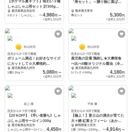
【ポケマル夏ギフト】味わい２種
「寿セット」 ～贈り物に喜ばれ
しゃぶしゃぶ用セット 計300g
ます～
鹿児島県志布志市
熊本県天草市
～ 熨斗対応可
4,980
5,300
1セット：しゃぶしゃぶ用（サーロイン150g、ロース150g 各１パック）
〜
寿セット
円
〜
円
+送料
1,331円
+送料
1,331円
松山欣浩
松山欣浩
注文から3~7日で発送
注文から3~7日で発送
ボリューム満点！お好きなサイズ
鹿児島の定番 鶏刺し★大摩桜食
にカットして☆大摩桜約
べ比べ4種/オリジナル醤油（冷
鹿児島県南九州市
鹿児島県南九州市
1.2kg（冷凍）
凍）
5,080
4,180
1箱1.2kg
〜
1パック⇒160g
円
〜
円
+送料
1,331円
+送料
1,331円
坂上 隆
平林 馨
注文から3~7日で発送
注文から3~5日で発送
【20％OFF】《早い者勝ち》しゃ
【極上！】富士山の湧水が育てた
ぶしゃぶ用サーロイン300g
大々鱒 紅富士フィーレ（あかふ
鹿児島県志布志市
静岡県富士宮市
じ）
4,450
4,914
しゃぶしゃぶ用サーロイン 150g ×2パック
1箱（900g～1200g×1枚）
〜
円
円
〜