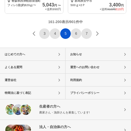
青森県西津軽郡深浦町
群馬県安中市
5,043
3,400
フィレ1枚(約820g)
〜
500ｇ×2Ｐ
円
〜
円
+送料
998円
+送料
910円
610円
161-200表示/901件中
3
4
5
6
7
はじめての方へ
お知らせ
よくある質問
運営へのお問い合わせ
運営会社
利用規約
特商法に基づく表記
プライバシーポリシー
生産者の方へ
農家さん・漁師さんを募集しています!
法人・自治体の方へ