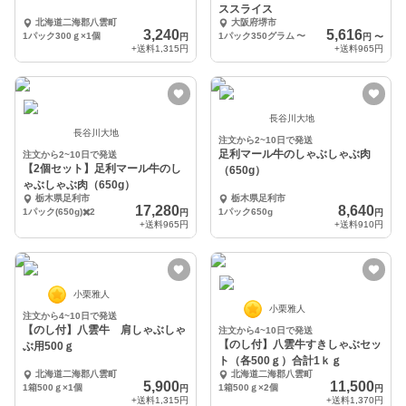
ススライス
北海道二海郡八雲町
大阪府堺市
3,240
5,616
1パック300ｇ×1個
1パック350グラム
〜
円
円
〜
+送料
1,315円
+送料
965円
長谷川大地
長谷川大地
注文から2~10日で発送
足利マール牛のしゃぶしゃぶ肉
注文から2~10日で発送
【2個セット】足利マール牛のし
（650g）
ゃぶしゃぶ肉（650g）
栃木県足利市
栃木県足利市
17,280
8,640
1パック(650g)✖️2
1パック650g
円
円
+送料
965円
+送料
910円
小栗雅人
小栗雅人
注文から4~10日で発送
【のし付】八雲牛 肩しゃぶしゃ
注文から4~10日で発送
【のし付】八雲牛すきしゃぶセッ
ぶ用500ｇ
ト（各500ｇ）合計1ｋｇ
北海道二海郡八雲町
北海道二海郡八雲町
5,900
11,500
1箱500ｇ×1個
1箱500ｇ×2個
円
円
+送料
1,315円
+送料
1,370円