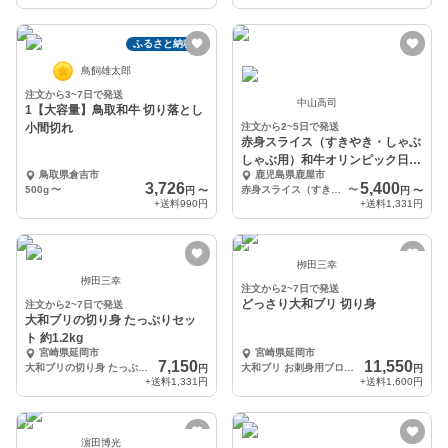
ふるさと納税可
鳥飼雄太郎
注文から3~7日で発送
中山高司
1【大容量】鳥取和牛 切り落とし
小間切れ
注文から2~5日で発送
赤身スライス（すきやき・しゃぶ
しゃぶ用）和牛オリンピック日本
鳥取県倉吉市
鹿児島県鹿屋市
一の農場からお届け
3,726
5,400
500g
〜
赤身スライス（すきやき・しゃぶしゃぶ用）400g
〜
円
〜
円
〜
+送料
990円
+送料
1,331円
栁田三幸
栁田三幸
注文から2~7日で発送
どっさり大和ブリ 切り身
注文から2~7日で発送
大和ブリの切り身 たっぷりセッ
ト 約1.2kg
宮崎県延岡市
宮崎県延岡市
7,150
11,550
大和ブリの切り身 たっぷりセット[約1.2kg]
大和ブリ お刺身用ブロック 約1.8kg ブリカマ 2枚付き
円
円
+送料
1,331円
+送料
1,600円
濵田博光