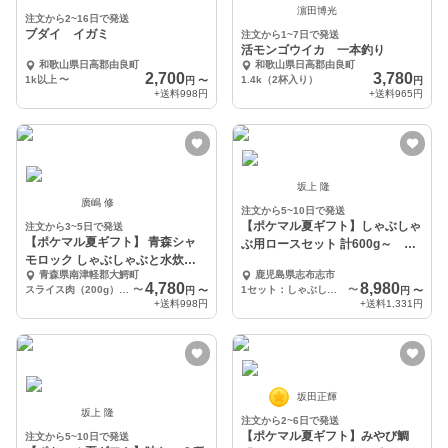
濵田博光
注文から2~16日で発送
ブダイ イガミ
注文から1~7日で発送
活モンゴウイカ 一本釣り
和歌山県日高郡由良町
和歌山県日高郡由良町
2,700
3,780
1k以上
〜
1.4k（2杯入り）
円
〜
円
+送料
998円
+送料
965円
坂上 隆
廣嶋 修
注文から5~10日で発送
【ポケマル夏ギフト】しゃぶしゃ
注文から3~5日で発送
【ポケマル夏ギフト】 青森シャ
ぶ用ロースセット 計600g～ 熨
モロック しゃぶしゃぶと水炊き
斗対応可
青森県南津軽郡大鰐町
鹿児島県志布志市
セット(2～3人前)
4,780
8,980
スライス肉（200g）、ぶつ切り肉（300g）、つみれ（200g）、ガラスープ（400g）
〜
1セット：しゃぶしゃぶ用ロース150g ×4
〜
円
〜
円
〜
+送料
998円
+送料
1,331円
坂田正輝
坂上 隆
注文から2~6日で発送
【ポケマル夏ギフト】みやび鯛
注文から5~10日で発送