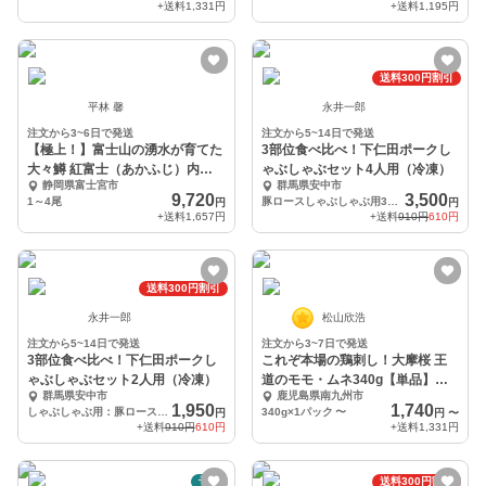
+送料
1,331円
+送料
1,195円
送料300円割引
平林 馨
永井一郎
注文から3~6日で発送
注文から5~14日で発送
【極上！】富士山の湧水が育てた
3部位食べ比べ！下仁田ポークし
大々鱒 紅富士（あかふじ）内臓
ゃぶしゃぶセット4人用（冷凍）
静岡県富士宮市
群馬県安中市
あり
9,720
3,500
1～4尾
豚ロースしゃぶしゃぶ用300ｇ・豚バラしゃぶしゃぶ用300ｇ・豚肩ロースしゃぶしゃぶ用300
円
円
+送料
1,657円
+送料
910円
610円
送料300円割引
永井一郎
松山欣浩
注文から5~14日で発送
注文から3~7日で発送
3部位食べ比べ！下仁田ポークし
これぞ本場の鶏刺し！大摩桜 王
ゃぶしゃぶセット2人用（冷凍）
道のモモ・ムネ340g【単品】
群馬県安中市
鹿児島県南九州市
（冷凍）
1,950
1,740
しゃぶしゃぶ用：豚ロース150ｇ・豚バラ150ｇ・豚肩ロース150ｇ
340g×1パック
〜
円
円
〜
+送料
910円
610円
+送料
1,331円
予約
送料300円割引