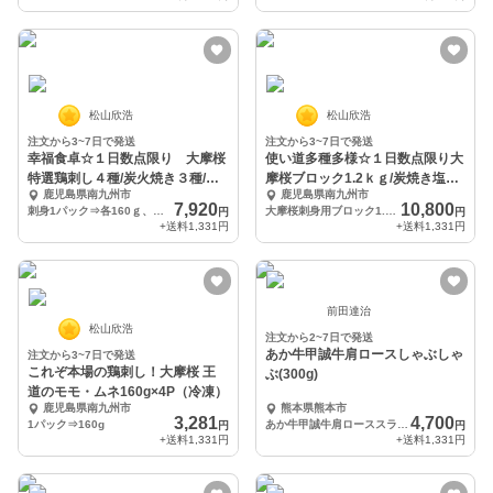
松山欣浩
松山欣浩
注文から3~7日で発送
注文から3~7日で発送
幸福食卓☆１日数点限り 大摩桜
使い道多種多様☆１日数点限り大
特選鶏刺し４種/炭火焼き３種/皮
摩桜ブロック1.2ｋｇ/炭焼き塩た
鹿児島県南九州市
鹿児島県南九州市
付きセセリ/オリジ
たきブロック50
7,920
10,800
刺身1パック⇒各160ｇ、炭火焼き110ｇ×125ｇ、セセリ、オリジナル醤油、スパイス
大摩桜刺身用ブロック1.2ｋｇ・炭火塩たたきブロック500ｇ・皮付きセセリ300ｇ・スパイス
円
円
+送料
1,331円
+送料
1,331円
前田達治
松山欣浩
注文から2~7日で発送
あか牛甲誠牛肩ロースしゃぶしゃ
注文から3~7日で発送
これぞ本場の鶏刺し！大摩桜 王
ぶ(300g)
道のモモ・ムネ160g×4P（冷凍）
鹿児島県南九州市
熊本県熊本市
3,281
4,700
1パック⇒160g
あか牛甲誠牛肩ローススライス300g
円
円
+送料
1,331円
+送料
1,331円