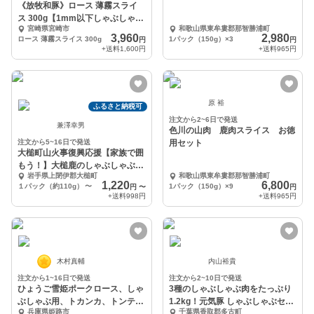
《放牧和豚》ロース 薄霧スライ
ス 300g【1mm以下しゃぶしゃぶ
宮崎県宮崎市
和歌山県東牟婁郡那智勝浦町
専用スライス】
3,960
2,980
ロース 薄霧スライス 300g
1パック（150g）×3
円
円
+送料
1,600円
+送料
965円
原 裕
ふるさと納税可
注文から2~6日で発送
兼澤幸男
色川の山肉 鹿肉スライス お徳
注文から5~16日で発送
用セット
大槌町山火事復興応援【家族で囲
もう！】大槌鹿のしゃぶしゃぶ
岩手県上閉伊郡大槌町
和歌山県東牟婁郡那智勝浦町
（鹿モモ肉）
1,220
6,800
１パック（約110g）
〜
1パック（150g）×9
円
〜
円
+送料
998円
+送料
965円
木村真輔
内山裕貴
注文から1~16日で発送
注文から2~10日で発送
ひょうご雪姫ポークロース、しゃ
3種のしゃぶしゃぶ肉をたっぷり
ぶしゃぶ用、トカンカ、トンテキ
1.2kg！元気豚 しゃぶしゃぶセッ
兵庫県姫路市
千葉県香取郡多古町