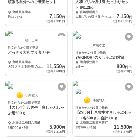
頑張る自分へのご褒美セット
大和ブリの切り身 たっぷりセッ
ト 約1.2kg
宮崎県延岡市
宮崎県延岡市
7,150
7,150
約160g×4
大和ブリの切り身 たっぷりセット[約1.2kg]
円
円
+送料
1,331円
+送料
1,331円
栁田三幸
妹尾孝之
注文から2~7日で発送
どっさり大和ブリ 切り身
注文から2~5日で発送
YAKINORI のりしゃぶ幻紫菜
宮崎県延岡市
岡山県笠岡市
11,550
800
大和ブリ お刺身用ブロック 約1.8kg ブリカマ 2枚付き
1袋
〜
円
円
〜
+送料
1,600円
+送料
920円
小栗雅人
小栗雅人
注文から4~10日で発送
【のし付】八雲牛 肩しゃぶしゃ
注文から4~10日で発送
【のし付】八雲牛すきしゃぶセッ
ぶ用500ｇ
ト（各500ｇ）合計1ｋｇ
北海道二海郡八雲町
北海道二海郡八雲町
5,900
11,500
1箱500ｇ×1個
1箱500ｇ×2個
円
円
+送料
1,315円
+送料
1,370円