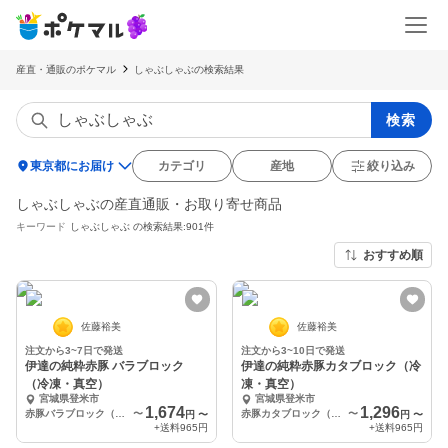
産直・通販のポケマル
しゃぶしゃぶの検索結果
検索
location_on
東京都にお届け
カテゴリ
産地
絞り込み
しゃぶしゃぶの産直通販・お取り寄せ商品
キーワード
しゃぶしゃぶ
の検索結果:901件
おすすめ順
佐藤裕美
佐藤裕美
注文から3~7日で発送
注文から3~10日で発送
伊達の純粋赤豚 バラブロック
伊達の純粋赤豚カタブロック（冷
（冷凍・真空）
凍・真空）
宮城県登米市
宮城県登米市
1,674
1,296
赤豚バラブロック（500ｇ×1）
〜
赤豚カタブロック（500ｇ×1）
〜
円
〜
円
〜
+送料
965円
+送料
965円