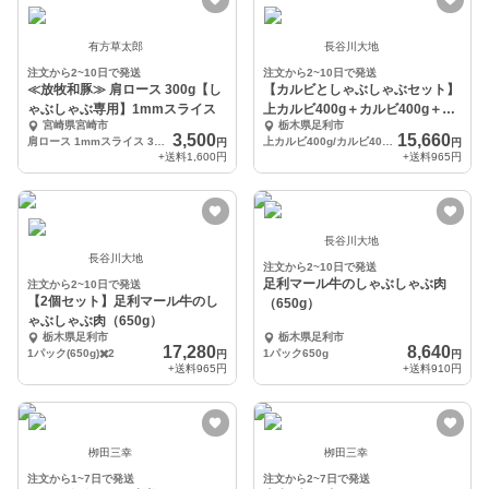
有方草太郎
長谷川大地
注文から2~10日で発送
注文から2~10日で発送
≪放牧和豚≫ 肩ロース 300g【し
【カルビとしゃぶしゃぶセット】
ゃぶしゃぶ専用】1mmスライス
上カルビ400g＋カルビ400g＋し
宮崎県宮崎市
栃木県足利市
ゃぶしゃぶ
3,500
15,660
肩ロース 1mmスライス 300g
上カルビ400g/カルビ400g/しゃぶしゃぶ肉650g
円
円
+送料
1,600円
+送料
965円
長谷川大地
長谷川大地
注文から2~10日で発送
足利マール牛のしゃぶしゃぶ肉
注文から2~10日で発送
【2個セット】足利マール牛のし
（650g）
ゃぶしゃぶ肉（650g）
栃木県足利市
栃木県足利市
17,280
8,640
1パック(650g)✖️2
1パック650g
円
円
+送料
965円
+送料
910円
栁田三幸
栁田三幸
注文から1~7日で発送
注文から2~7日で発送