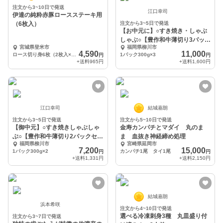
注文から3~10日で発送
江口幸司
伊達の純粋赤豚ロースステーキ用
（6枚入）
注文から3~5日で発送
【お中元に】○すき焼き・しゃぶ
しゃぶ○【豊作和牛薄切り3パック
宮城県登米市
福岡県柳川市
セット】(冷凍)
4,590
11,000
ロース切り身6枚（2枚入×3パック）
1パック300g×3
円
円
+送料
965円
+送料
1,600円
江口幸司
結城嘉朗
注文から3~5日で発送
注文から5~10日で発送
【御中元】○すき焼きしゃぶしゃ
金寿カンパチとマダイ 丸のま
ぶ○【豊作和牛薄切り2パックセッ
ま 血抜き神経締め処理
福岡県柳川市
宮崎県延岡市
ト】(冷凍)
7,200
15,000
1パック300g×2
カンパチ1尾 タイ1尾
円
円
+送料
1,331円
+送料
2,150円
結城嘉朗
浜本希咲
注文から4~10日で発送
選べる冷凍刺身3種 丸皿盛り付
注文から3~7日で発送