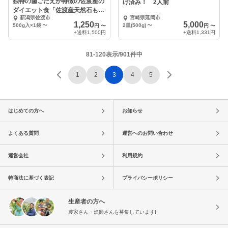
独特の歯ごたえが特徴の佐渡産の
け済み！ 2人前
ダイエット食「佐渡産天然石もず
新潟県佐渡市
宮崎県延岡市
く」500g入
1,250
5,000
500g入×1袋
〜
2皿(500g)
〜
円
〜
円
〜
+送料
1,500円
+送料
1,331円
81-120表示/901件中
1
2
3
4
5
はじめての方へ
お知らせ
よくある質問
運営へのお問い合わせ
運営会社
利用規約
特商法に基づく表記
プライバシーポリシー
生産者の方へ
農家さん・漁師さんを募集しています!