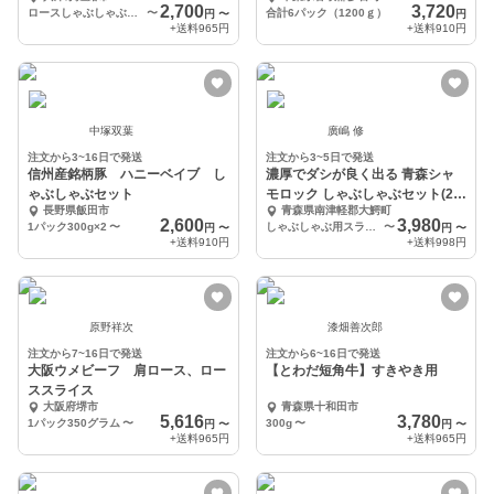
用
ト
2,700
3,720
ロースしゃぶしゃぶ用500g
〜
合計6パック（1200ｇ）
円
〜
円
+送料
965円
+送料
910円
中塚双葉
廣嶋 修
注文から3~16日で発送
注文から3~5日で発送
信州産銘柄豚 ハニーベイブ し
濃厚でダシが良く出る 青森シャ
ゃぶしゃぶセット
モロック しゃぶしゃぶセット(2～
長野県飯田市
青森県南津軽郡大鰐町
3人前)
2,600
3,980
1パック300g×2
〜
しゃぶしゃぶ用スライス肉（200g）×2パック、ガラスープ（400g）
〜
円
〜
円
〜
+送料
910円
+送料
998円
原野祥次
漆畑善次郎
注文から7~16日で発送
注文から6~16日で発送
大阪ウメビーフ 肩ロース、ロー
【とわだ短角牛】すきやき用
ススライス
大阪府堺市
青森県十和田市
5,616
3,780
1パック350グラム
〜
300g
〜
円
〜
円
〜
+送料
965円
+送料
965円