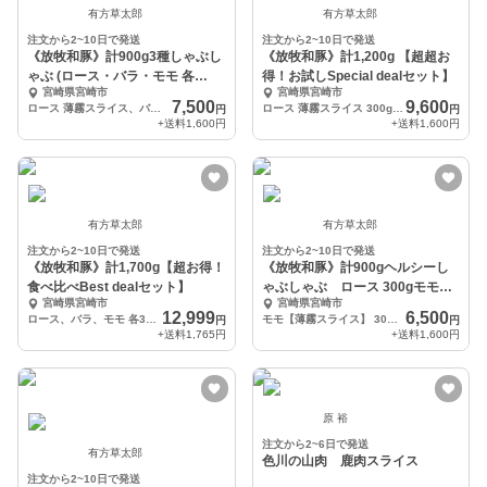
有方草太郎
有方草太郎
注文から2~10日で発送
注文から2~10日で発送
《放牧和豚》計900g3種しゃぶし
《放牧和豚》計1,200g 【超超お
ゃぶ (ロース・バラ・モモ 各
得！お試しSpecial dealセット】
宮崎県宮崎市
宮崎県宮崎市
300g)
7,500
9,600
ロース 薄霧スライス、バラ 1mmスライス、モモ 薄霧スライス 各300g
ロース 薄霧スライス 300g バラ 5mmスライス 300g ミンチ 300g×2
円
円
+送料
1,600円
+送料
1,600円
有方草太郎
有方草太郎
注文から2~10日で発送
注文から2~10日で発送
《放牧和豚》計1,700g【超お得！
《放牧和豚》計900gヘルシーし
食べ比べBest dealセット】
ゃぶしゃぶ ロース 300gモモ
宮崎県宮崎市
宮崎県宮崎市
600g
12,999
6,500
ロース、バラ、モモ 各300g, 肩ロース 300g, こま切れ 500g
モモ【薄霧スライス】 300g×2, ロース【薄霧スライス】 300g
円
円
+送料
1,765円
+送料
1,600円
原 裕
注文から2~6日で発送
有方草太郎
色川の山肉 鹿肉スライス
注文から2~10日で発送