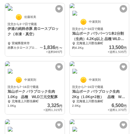
佐藤裕美
中瀬英則
注文から3~7日で発送
伊達の純粋赤豚 肩ロースブロッ
注文から7~16日で発送
旭山ポーク バラパーツ1本2分割
ク（冷凍・真空）
（生肉）4.2Kg以上 品種 WLD三
宮城県登米市
北海道上川郡当麻町
元交配豚
1,836
13,500
赤豚カタロースブロック（500ｇ×1）
〜
約4.2Kg
円
〜
円
+送料
965円
+送料
1,535円
中瀬英則
中瀬英則
注文から7~16日で発送
注文から7~16日で発送
旭山ポーク バラブロック生肉
旭山ポーク バラブロック生肉
1.0Kg 品種 WLD三元交配豚
2Kg（1.0Kg×2枚） 品種 WLD
北海道上川郡当麻町
北海道上川郡当麻町
三元交配豚
3,325
6,500
1.0Kg
2.0Kg
円
円
+送料
1,315円
+送料
1,370円