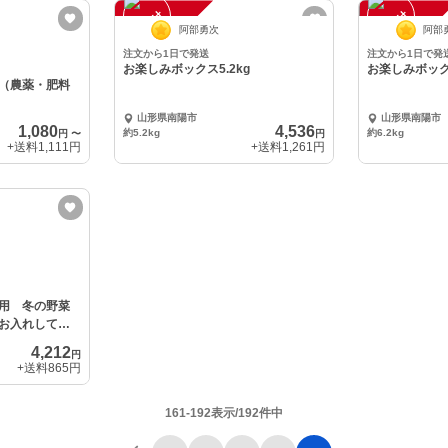
注
文
受
付
停
止
注
文
受
付
停
止
中
中
阿部勇次
阿部
注文から1日で発送
注文から1日で発
お楽しみボックス5.2kg
お楽しみボックス
（農薬・肥料
山形県南陽市
山形県南陽市
1,080
4,536
約5.2kg
約6.2kg
円
〜
円
+送料
1,111円
+送料
1,261円
用 冬の野菜
お入れしてお
4,212
円
+送料
865円
161-192表示/192件中