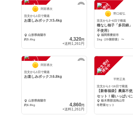
注
文
受
付
停
止
注
文
受
付
停
止
中
中
阿部勇次
野口稔弘
注文から1日で発送
お楽しみボックス5.4kg
注文から3~6日で発送
種なし柚子「多田錦」
不使用）
山形県南陽市
福岡県豊前市
4,320
約5.4kg
1kg（20個前後）
〜
円
+送料
1,261円
注
文
受
付
停
止
注
文
受
付
停
止
中
中
阿部勇次
注文から1日で発送
お楽しみボックス6.8kg
平野正美
注文から1~16日で発送
【新春福袋】農薬不使
セット！箱いっぱいに
山形県南陽市
栃木県那須烏山市
送りいたします。
4,860
約6.8kg
冬野菜セット
円
+送料
1,261円