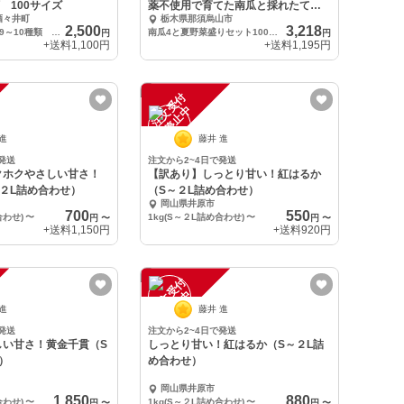
 100サイズ
薬不使用で育てた南瓜と採れたて収
酒々井町
栃木県那須烏山市
穫野菜セット
2,500
3,218
野菜詰め合わせ 9～10種類 100サイズ
南瓜4と夏野菜盛りセット100サイズ
円
円
+送料
1,100円
+送料
1,195円
注
文
受
付
停
止
中
 進
藤井 進
発送
注文から2~4日で発送
クホクやさしい甘さ！
【訳あり】しっとり甘い！紅はるか
２L詰め合わせ）
（S～２L詰め合わせ）
岡山県井原市
700
550
合わせ)
〜
1kg(S～２L詰め合わせ)
〜
円
〜
円
〜
+送料
1,150円
+送料
920円
注
文
受
付
停
止
中
 進
藤井 進
発送
注文から2~4日で発送
しい甘さ！黄金千貫（S
しっとり甘い！紅はるか（S～２L詰
）
め合わせ）
岡山県井原市
1,850
880
合わせ)
〜
1kg(S～２L詰め合わせ)
〜
円
〜
円
〜