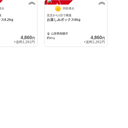
注
文
受
付
停
止
中
勇次
阿部勇次
送
注文から1日で発送
6.2kg
お楽しみボックス6kg
山形県南陽市
4,860
4,860
約6kg
円
円
+送料
1,261円
+送料
1,261円