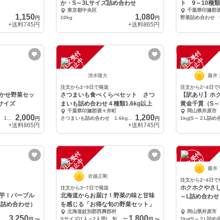
か・S～3Lサイズ詰め合わせ
ト 9～10種類
東京都中央区
千葉県印旛郡
1,150
1,080
10kg
円
円
+送料
745円
+送料
865円
注
文
受
付
停
止
注
文
受
付
停
止
中
中
清水隆大
藤井
注文から2~9日で発送
注文から2~4日で
かせ野菜セッ
さつまいも食べくらべセット さつ
【訳あり】ホ
サイズ
まいも詰め合わせ４種類1.6kg以上
黄金千貫（S～
千葉県印旛郡酒々井町
岡山県井原市
2,000
1,200
野菜詰め合わせ７～８種類 100サイズ
さつまいも詰め合わせ 1.6kg以上
1kg(S～２L詰め
円
円
+送料
865円
+送料
745円
注
文
受
付
停
止
注
文
受
付
停
止
中
中
藤井
岩越正剛
注文から2~4日で
ホクホクやさ
注文から3~7日で発送
芋！パープル
北海道からお届け！野菜の味と甘味
～L詰め合わせ
L詰め合わせ）
を感じる「お得な旬の野菜セット」
北海道紋別郡西興部村
岡山県井原市
3,250
1,800
Sサイズ(1人～2人用) 旬野菜 約1kg～2kg
〜
2kg(S～２L詰め
円
〜
円
〜