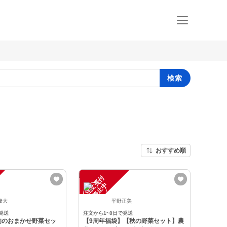
検索
おすすめ順
注
文
受
付
停
止
中
隆大
平野正美
発送
注文から1~8日で発送
旬のおまかせ野菜セッ
【9周年福袋】【秋の野菜セット】農