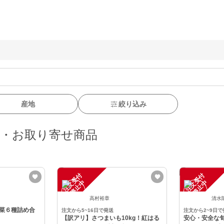
産地
絞り込み
販・お取り寄せ商品
注
文
受
付
停
止
注
文
受
付
停
止
中
中
高村裕章
清水
菜６種詰め合
注文から5~16日で発送
注文から2~9日で
【訳アリ】さつまいも10kg！紅はる
安心・安全な