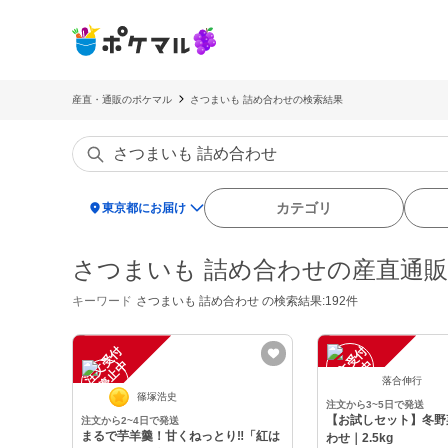
産直・通販のポケマル
さつまいも 詰め合わせの検索結果
location_on
カテゴリ
東京都にお届け
さつまいも 詰め合わせの産直通
キーワード
さつまいも 詰め合わせ
の検索結果:192件
注
文
受
付
停
止
注
文
受
付
停
止
中
中
落合伸行
篠塚浩史
注文から3~5日で発送
【お試しセット】冬野
注文から2~4日で発送
まるで芋羊羹！甘くねっとり‼︎「紅は
わせ｜2.5kg