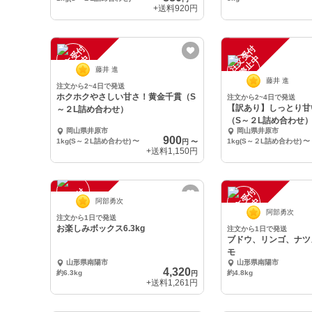
+送料
920円
注
文
受
付
停
止
注
文
受
付
停
止
中
中
藤井 進
藤井 進
注文から2~4日で発送
ホクホクやさしい甘さ！黄金千貫（S
注文から2~4日で発送
【訳あり】しっとり甘
～２L詰め合わせ）
（S～２L詰め合わせ
岡山県井原市
岡山県井原市
900
1kg(S～２L詰め合わせ)
〜
1kg(S～２L詰め合わせ)
〜
円
〜
+送料
1,150円
注
文
受
付
停
止
注
文
受
付
停
止
中
中
阿部勇次
阿部勇次
注文から1日で発送
お楽しみボックス6.3kg
注文から1日で発送
ブドウ、リンゴ、ナツ
モ
山形県南陽市
山形県南陽市
4,320
約6.3kg
約4.8kg
円
+送料
1,261円