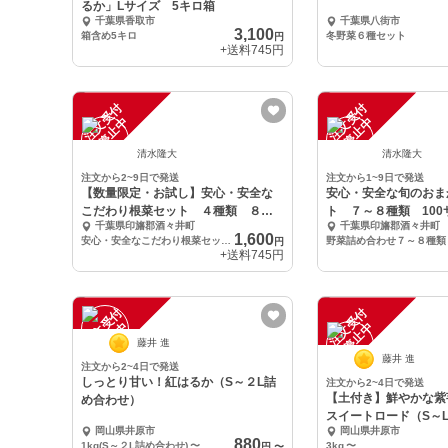
るか」Lサイズ 5キロ箱
千葉県香取市
千葉県八街市
3,100
箱含め5キロ
冬野菜６種セット
円
+送料
745円
注
文
受
付
停
止
注
文
受
付
停
止
中
中
清水隆大
清水隆大
注文から2~9日で発送
注文から1~9日で発送
【数量限定・お試し】安心・安全な
安心・安全な旬のおま
こだわり根菜セット ４種類 ８０
ト ７～８種類 100
千葉県印旛郡酒々井町
千葉県印旛郡酒々井町
サイズ
1,600
安心・安全なこだわり根菜セット ４種類 ８０サイズ
円
+送料
745円
注
文
受
付
停
止
注
文
受
付
停
止
中
中
藤井 進
藤井 進
注文から2~4日で発送
しっとり甘い！紅はるか（S～２L詰
注文から2~4日で発送
【土付き】鮮やかな紫
め合わせ）
スイートロード（S～
岡山県井原市
岡山県井原市
880
1kg(S～２L詰め合わせ)
〜
3kg
〜
円
〜