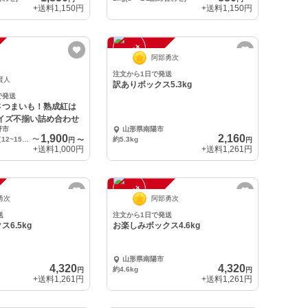
+送料
1,150円
+送料
1,150円
注
文
受
付
停
止
中
阿部勇次
注文から1日で発送
賢人
訳ありボックス5.3kg
で発送
さつまいも！熟成紅は
サイズ不揃い詰め合わせ
野市
山形県南陽市
1,900
2,160
1箱約2.5kg入り（12~15本ほど）
〜
約5.3kg
円
〜
円
+送料
1,000円
+送料
1,261円
注
文
受
付
停
止
中
勇次
阿部勇次
送
注文から1日で発送
6.5kg
お楽しみボックス4.6kg
山形県南陽市
4,320
4,320
約4.6kg
円
円
+送料
1,261円
+送料
1,261円