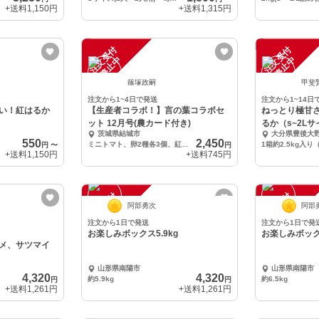
+送料
1,150円
+送料
1,315円
注
文
受
付
停
止
注
文
受
付
停
止
中
中
篠塚政嗣
甲斐
注文から1~4日で発送
注文から1~14日
い！紅はるか
【生産者コラボ！】言の葉コラボセ
ねっとり極甘
）
ット 12月号(農カード付き)
るか（s~2L
茨城県結城市
大分県豊後大
550
2,450
ミニトマト、卵2種各3個、紅白ネギ各2本、カリフローレ、レンコン、紅あずま、紅芯大根
円
〜
円
+送料
1,150円
+送料
745円
注
文
受
付
停
止
注
文
受
付
停
止
中
中
阿部勇次
阿部
注文から1日で発送
注文から1日で発
お楽しみボックス5.9kg
お楽しみボックス
メ、サツマイ
山形県南陽市
山形県南陽市
4,320
4,320
約5.9kg
約6.5kg
円
円
+送料
1,261円
+送料
1,261円