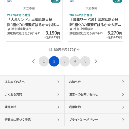
予約
予約
大立泰裕
大立泰裕
2027年2月に発送
2027年2月に発送
『大泉サンド』出演話題☆極
【沸騰ワード10】出演話題☆極
限"糖化"の濃蜜紅はるか☆お試し
限"糖化"の濃蜜紅はるか☆大容量
神奈川県横浜市
神奈川県横浜市
約1キロ
約2キロ
3,190
5,270
濃密熟成紅はるか約1キロ
濃密熟成紅はるか約2キロ
円
円
+送料
745円
+送料
745円
41-80表示/2172件中
1
2
3
4
5
はじめての方へ
お知らせ
よくある質問
運営へのお問い合わせ
運営会社
利用規約
特商法に基づく表記
プライバシーポリシー