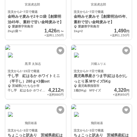
宮居虎志郎
宮居虎志郎
注文から2~7日で発送
注文から1~7日で発送
金時みそ麦みそ2キロ袋【創業明
金時みそ麦みそ【創業明治45年、
治45年、素朴で甘い金時麦みそ】
素朴で甘い金時麦みそ】
愛媛県宇和島市
愛媛県宇和島市
1,426
1,490
2kg1袋
〜
1kg×2
円
〜
円
+送料
1,150円
+送料
1,150円
黒澤 太加志
川畑ユリエ
注文から1~15日で発送
注文から3~7日で発送
干し芋 紅はるか ホワイトミニ
鹿児島県産さつま芋(紅はるか)し
（平干し）280ｇ×3個set
っとり系 Mサイズ5Kg
茨城県ひたちなか市
鹿児島県指宿市
4,212
4,320
干し芋 紅はるか ホワイトミニ（平干し）280ｇ×3個
1箱(5Kg) Mサイズ
円
円
+送料
880円
+送料
850円
飛田裕喜
飛田裕喜
注文から1~3日で発送
注文から1~3日で発送
ちょこっと訳あり 茨城県産紅は
ちょこっと訳あり 茨城県産紅は