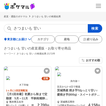
産直・通販のポケマル
さつまいも 甘いの検索結果
検索
location_on
東京都にお届け
カテゴリ
産地
絞り込み
さつまいも 甘いの産直通販・お取り寄せ商品
キーワード
さつまいも 甘い
の検索結果:2172件
おすすめ順
定期
身内修一
木下和敏
注文から2~4日で発送
茨城県産 焼き芋‼ねっとり甘い♪
1ヶ月に1回定期配送
【月1回冷蔵】初夏から秋まで定
蜜焼き芋(800g)・スイートポテト
期便 5月～11月 平飼有精卵と
(6ケ)
熊本県玉名市
茨城県石岡市
旬野菜セット便
2,700
4,158
卵1パック（10個）と、野菜5～6品種です。
つぼ焼き芋(400gパック×2)・スイートポテト(6ケ)セット
円
円