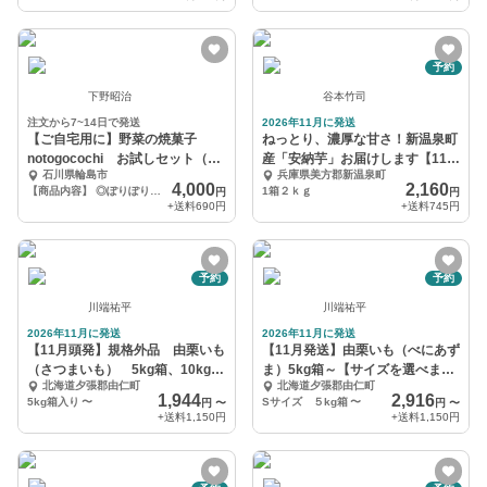
予約
下野昭治
谷本竹司
注文から7~14日で発送
2026年11月に発送
【ご自宅用に】野菜の焼菓子
ねっとり、濃厚な甘さ！新温泉町
notogocochi お試しセット（5
産「安納芋」お届けします【11月
石川県輪島市
兵庫県美方郡新温泉町
種8個入り）
末発送】
4,000
2,160
【商品内容】 ◎ぽりぽりクッキー（かぼちゃ） ×１ ◎ぽりぽりクッキー（紅はるか）×１ ◎
1箱２ｋｇ
円
円
+送料
690円
+送料
745円
予約
予約
川端祐平
川端祐平
2026年11月に発送
2026年11月に発送
【11月頭発】規格外品 由栗いも
【11月発送】由栗いも（べにあず
（さつまいも） 5kg箱、10kg
ま）5kg箱～【サイズを選べま
北海道夕張郡由仁町
北海道夕張郡由仁町
箱、20kg箱
す】
1,944
2,916
5kg箱入り
〜
Sサイズ ５kg箱
〜
円
〜
円
〜
+送料
1,150円
+送料
1,150円