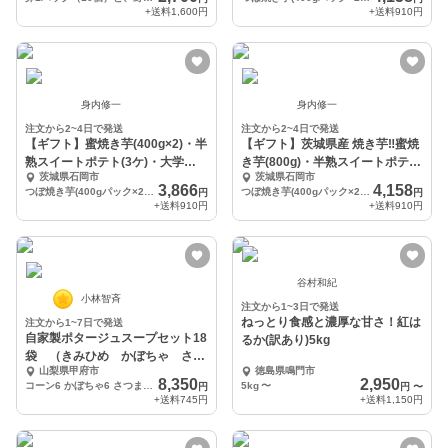
+送料
1,600円
+送料
910円
身内修一
身内修一
注文から2~4日で発送
注文から2~4日で発送
【ギフト】蜜焼き芋(400g×2)・半
【ギフト】茨城県産 焼き芋‼蜜焼
熟スイートポテト(3ケ)・大学芋
き芋(800g)・半熟スイートポテト
茨城県石岡市
茨城県石岡市
セット
(6ケ)
3,866
4,158
つぼ焼き芋(400gパック×2)・スイートポテト(3ケ)・大学芋(200g)セット
つぼ焼き芋(400gパック×2)・スイートポテト(6ケ)セット
円
円
+送料
910円
+送料
910円
谷村和紀
小林智斉
注文から1~3日で発送
ねっとり食感と濃厚な甘さ！紅は
注文から1~7日で発送
自家製ポタージュスープセット18
るか(訳あり)5kg
袋 （きみひめ かぼちゃ さつ
山梨県甲府市
徳島県鳴門市
まいも）
8,350
2,950
コーン6 かぼちゃ6 さつまいも6 全18個セット
5kg
〜
円
円
〜
+送料
745円
+送料
1,150円