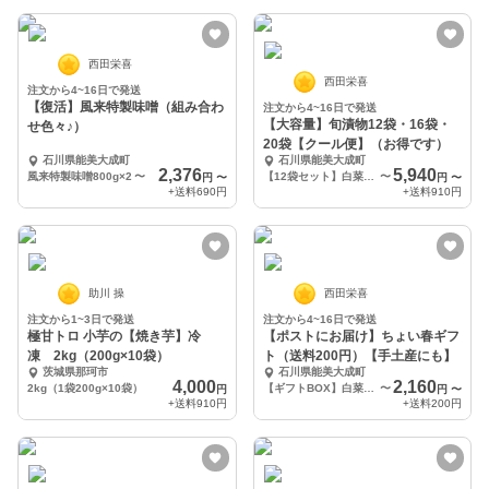
西田栄喜
西田栄喜
注文から4~16日で発送
【復活】風来特製味噌（組み合わ
注文から4~16日で発送
【大容量】旬漬物12袋・16袋・
せ色々♪）
20袋【クール便】（お得です）
石川県能美大成町
石川県能美大成町
2,376
5,940
風来特製味噌800g×2
〜
【12袋セット】白菜キムチ×4 大根キムチ×4 百万石かぶキムチ×4
〜
円
〜
円
〜
+送料
690円
+送料
910円
助川 操
西田栄喜
注文から1~3日で発送
注文から4~16日で発送
極甘トロ 小芋の【焼き芋】冷
【ポストにお届け】ちょい春ギフ
凍 2kg（200g×10袋）
ト（送料200円）【手土産にも】
茨城県那珂市
石川県能美大成町
4,000
2,160
2kg（1袋200g×10袋）
【ギフトBOX】白菜キムチ 大根キムチ 大根こうじ漬け ゆず大根
〜
円
円
〜
+送料
910円
+送料
200円