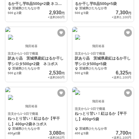
るか干し芋B品500g×2袋 ネコポ
るか干し芋B品500g×5袋
茨城県ひたちなか市
茨城県ひたちなか市
ス
2,930
7,300
500ｇ2袋
500ｇ5袋
円
円
+送料
360円
+送料
1,100円
飛田裕喜
飛田裕喜
注文から1~3日で発送
注文から1~3日で発送
訳あり品 茨城県産紅はるか干し
訳あり品 茨城県産紅はるか干し
芋シロタ500g×2袋 ネコポス
芋シロタ500g×5袋
茨城県ひたちなか市
茨城県ひたちなか市
2,530
6,325
500ｇ2袋
500ｇ5袋
円
円
+送料
360円
+送料
1,100円
飛田裕喜
飛田裕喜
注文から1~3日で発送
ねっとり甘い！紅はるか【平干
注文から1~3日で発送
ねっとり甘い！紅はるか【平干
し】400g×5袋
し】400g×2袋ネコポス
茨城県ひたちなか市
茨城県ひたちなか市
3,080
7,700
400ℊ2袋
400ｇ5袋
円
円
+送料
362円
+送料
1,100円