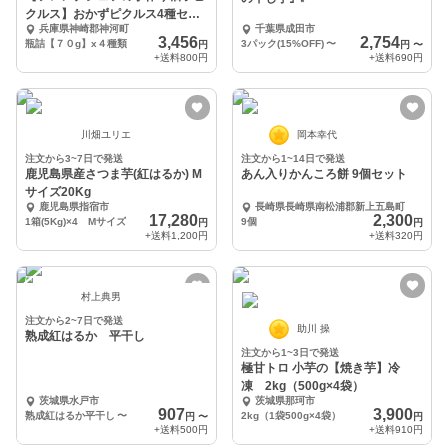
クルス】おかずピクルス4種セッ
兵庫県神崎郡神河町
千葉県成田市
ト
3,456
2,754
瓶詰【７０g】x４種類
3パック(15%OFF)
〜
円
円
〜
+送料
800円
+送料
690円
川畑ユリエ
岡本幸代
注文から3~7日で発送
注文から1~14日で発送
鹿児島県産さつま芋(紅はるか) M
あん入りかんころ餅 9個セット
サイズ20Kg
鹿児島県指宿市
長崎県長崎県南松浦郡新上五島町
17,280
2,300
1箱(5Kg)×4 Mサイズ
9個
円
円
+送料
1,200円
+送料
320円
村上典男
注文から2~7日で発送
助川 操
熟成紅はるか 平干し
注文から1~3日で発送
極甘トロ 小芋の【焼き芋】冷
凍 2kg（500g×4袋）
茨城県水戸市
茨城県那珂市
907
3,900
熟成紅はるか平干し
〜
2kg（1袋500g×4袋）
円
〜
円
+送料
500円
+送料
910円