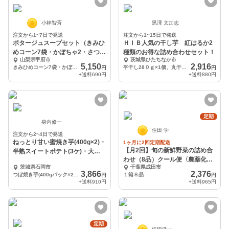
小林智斉
黒澤 太加志
注文から1~7日で発送
注文から1~15日で発送
ポタージュスープセット（きみひ
ＨＩＢ人気の干し芋 紅はるか2
めコーン7袋・かぼちゃ2・さつま
種類のお得な詰め合わせセット！
山梨県甲府市
茨城県ひたちなか市
いも2）
5,150
2,916
きみひめコーン7袋・かぼちゃ2袋・さつまいも2袋 全11袋セット
平干し28０ｇ×1個、丸干し７０ｇ×2個
円
円
+送料
690円
+送料
880円
定期
身内修一
住田 学
注文から2~4日で発送
ねっとり甘い蜜焼き芋(400g×2)・
1ヶ月に2回定期配送
【月2回】旬の新鮮野菜の詰め合
半熟スイートポテト(3ケ)・大学
わせ（8品）クール便〈農薬化学
芋セット
茨城県石岡市
千葉県成田市
肥料不使用〉
3,866
2,376
つぼ焼き芋(400gパック×2)・スイートポテト(3ケ)・大学芋(200g)セット
１箱８品
円
円
+送料
910円
+送料
965円
定期