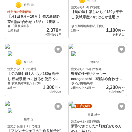
松田浩一
住田 学
注文から1~4日で発送
【旬の味】ほしいも／180g 平干
特定月に定期配送
【月1回 6月～10月 】旬の新鮮野
し 茨城県産 べにはるか使用 クリ
菜の詰め合わせ（8品）〈農薬化
ックポスト
千葉県成田市
茨城県結城郡八千代町
学肥料不使〉
2,376
1,100
１箱８品
1袋
〜
円
円
〜
+送料
965円
送料込み
松田浩一
下野昭治
注文から1~4日で発送
注文から6~14日で発送
【旬の味】ほしいも／180g 丸干
野菜の手作りクッキー
し 茨城県産 べにはるか使用 クリ
notogocochi 3種詰め合わせセ
茨城県結城郡八千代町
石川県輪島市
ックポスト
ット（春夏）
1,300
2,300
1袋
〜
3種セット×1箱
〜
円
〜
円
〜
送料込み
+送料
690円
終了まで6日
高麗 好一
植木 節
注文から1~3日で発送
新作できました‼️ ｢おばぁちゃん
注文から当日~7日で発送
【フレンチシェフの手作り柚子ピ
の干し芋｣ ✨️