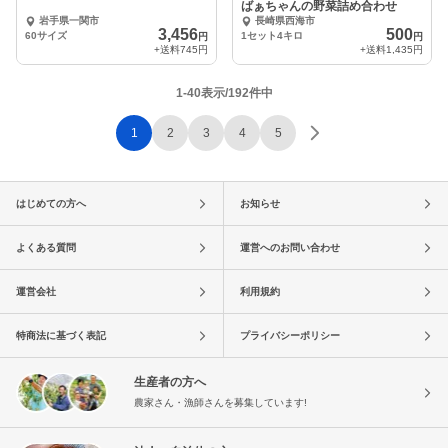
ばぁちゃんの野菜詰め合わせ
岩手県一関市
長崎県西海市
3,456
500
60サイズ
1セット4キロ
円
円
+送料
745円
+送料
1,435円
1-40表示/192件中
1
2
3
4
5
はじめての方へ
お知らせ
よくある質問
運営へのお問い合わせ
運営会社
利用規約
特商法に基づく表記
プライバシーポリシー
生産者の方へ
農家さん・漁師さんを募集しています!