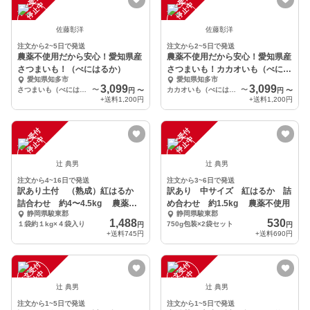
注
文
受
付
停
止
注
文
受
付
停
止
中
中
佐藤彰洋
佐藤彰洋
注文から2~5日で発送
注文から2~5日で発送
農薬不使用だから安心！愛知県産
農薬不使用だから安心！愛知県産
さつまいも！（べにはるか）
さつまいも！カカオいも（べには
愛知県知多市
愛知県知多市
るか）
3,099
3,099
さつまいも（べにはるか）3kg 大小詰め合わせセット
〜
カカオいも（べにはるか）3kg 大小詰め合わせセット
〜
円
〜
円
〜
+送料
1,200円
+送料
1,200円
注
文
受
付
停
止
注
文
受
付
停
止
中
中
辻 典男
辻 典男
注文から4~16日で発送
注文から3~6日で発送
訳あり土付 （熟成）紅はるか
訳あり 中サイズ 紅はるか 詰
詰合わせ 約4〜4.5kg 農薬不
め合わせ 約1.5kg 農薬不使用
静岡県駿東郡
静岡県駿東郡
使用
1,488
530
１袋約１kg×４袋入り
750g包装×2袋セット
円
円
+送料
745円
+送料
690円
注
文
受
付
停
止
注
文
受
付
停
止
中
中
辻 典男
辻 典男
注文から1~5日で発送
注文から1~5日で発送