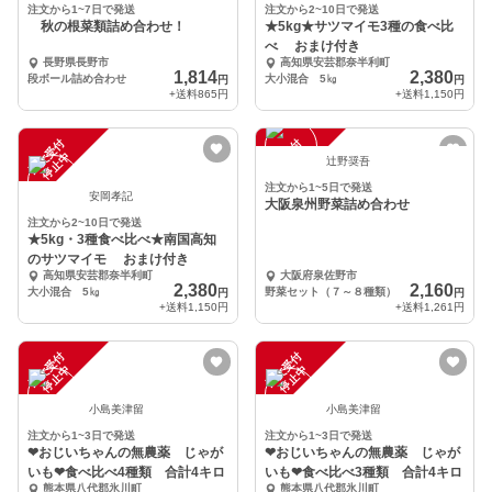
注文から1~7日で発送
注文から2~10日で発送
秋の根菜類詰め合わせ！
★5kg★サツマイモ3種の食べ比
べ おまけ付き
長野県長野市
高知県安芸郡奈半利町
1,814
2,380
段ボール詰め合わせ
大小混合 5㎏
円
円
+送料
865円
+送料
1,150円
注
文
受
付
停
止
注
文
受
付
停
止
中
中
辻野奨吾
注文から1~5日で発送
安岡孝記
大阪泉州野菜詰め合わせ
注文から2~10日で発送
★5kg・3種食べ比べ★南国高知
のサツマイモ おまけ付き
高知県安芸郡奈半利町
大阪府泉佐野市
2,380
2,160
大小混合 5㎏
野菜セット（７～８種類）
円
円
+送料
1,150円
+送料
1,261円
注
文
受
付
停
止
注
文
受
付
停
止
中
中
小島美津留
小島美津留
注文から1~3日で発送
注文から1~3日で発送
❤おじいちゃんの無農薬 じゃが
❤おじいちゃんの無農薬 じゃが
いも❤食べ比べ4種類 合計4キロ
いも❤食べ比べ3種類 合計4キロ
熊本県八代郡氷川町
熊本県八代郡氷川町