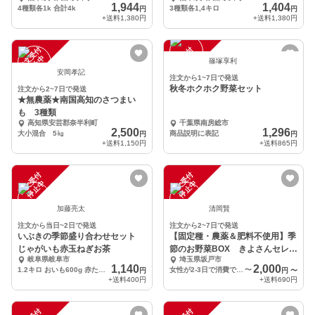
1,944
1,404
4種類各1k 合計4k
3種類各1,4キロ
円
円
+送料
1,380円
+送料
1,380円
注
文
受
付
停
止
注
文
受
付
停
止
中
中
篠塚享利
安岡孝記
注文から1~7日で発送
秋冬ホクホク野菜セット
注文から2~7日で発送
★無農薬★南国高知のさつまい
も 3種類
高知県安芸郡奈半利町
千葉県南房総市
2,500
1,296
大小混合 5㎏
商品説明に表記
円
円
+送料
1,150円
+送料
865円
注
文
受
付
停
止
注
文
受
付
停
止
中
中
加藤亮太
清岡賢
注文から当日~2日で発送
注文から2~7日で発送
いぶきの季節盛り合わせセット
【固定種・農薬＆肥料不使用】季
じゃがいも赤玉ねぎお茶
節のお野菜BOX きよさんセレク
岐阜県岐阜市
埼玉県坂戸市
ト
1,140
2,000
1.2キロ おいも600g 赤たまねぎ600gお茶50g
女性が2-3日で消費できる量 60サイズ
〜
円
円
〜
+送料
400円
+送料
690円