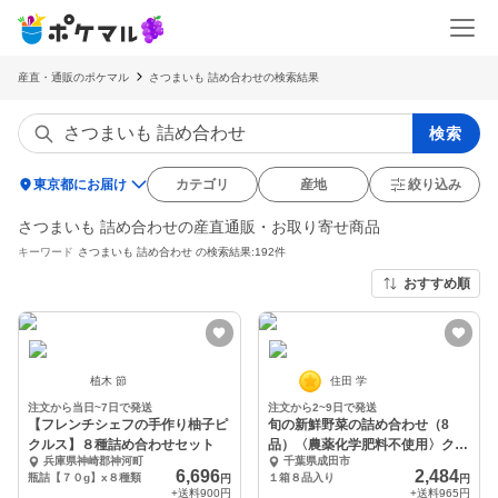
産直・通販のポケマル
さつまいも 詰め合わせの検索結果
検索
location_on
東京都にお届け
カテゴリ
産地
絞り込み
さつまいも 詰め合わせの産直通販・お取り寄せ商品
キーワード
さつまいも 詰め合わせ
の検索結果:192件
おすすめ順
植木 節
住田 学
注文から当日~7日で発送
注文から2~9日で発送
【フレンチシェフの手作り柚子ピ
旬の新鮮野菜の詰め合わせ（8
クルス】８種詰め合わせセット
品）〈農薬化学肥料不使用〉クー
兵庫県神崎郡神河町
千葉県成田市
ル
6,696
2,484
瓶詰【７０g】x８種類
１箱８品入り
円
円
+送料
900円
+送料
965円