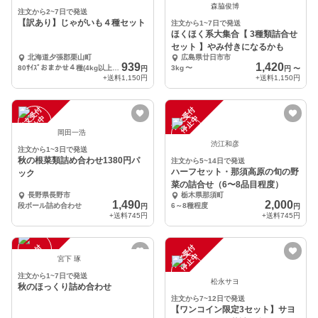
森脇俊博
注文から2~7日で発送
【訳あり】じゃがいも４種セット
注文から1~7日で発送
ほくほく系大集合【 3種類詰合せ
セット 】やみ付きになるかも
北海道夕張郡栗山町
広島県廿日市市
939
1,420
80ｻｲｽﾞおまかせ４種(4kg以上満杯)
3kg
〜
円
円
〜
+送料
1,150円
+送料
1,150円
注
文
受
付
停
止
注
文
受
付
停
止
中
中
岡田一浩
渋江和彦
注文から1~3日で発送
秋の根菜類詰め合わせ1380円パ
注文から5~14日で発送
ハーフセット・那須高原の旬の野
ック
菜の詰合せ（6〜8品目程度）
長野県長野市
栃木県那須町
1,490
2,000
段ボール詰め合わせ
6～8種程度
円
円
+送料
745円
+送料
745円
注
文
受
付
停
止
注
文
受
付
停
止
中
中
宮下 琢
注文から1~7日で発送
松永サヨ
秋のほっくり詰め合わせ
注文から7~12日で発送
【ワンコイン限定3セット】サヨ