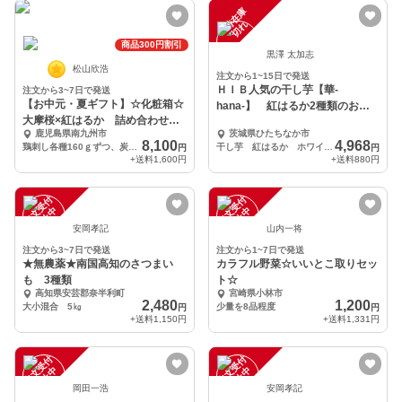
一
在
庫
切
時
れ
商品300円割引
黒澤 太加志
松山欣浩
注文から1~15日で発送
ＨＩＢ人気の干し芋【華-
注文から3~7日で発送
【お中元・夏ギフト】☆化粧箱☆
hana-】 紅はるか2種類のお得
大摩桜×紅はるか 詰め合わせセ
な詰め合わせセット！
鹿児島県南九州市
茨城県ひたちなか市
ット（冷凍）
8,100
4,968
鶏刺し各種160ｇずつ、炭火焼き125ｇ、ひとくち焼き芋50ｇ
干し芋 紅はるか ホワイトシングル（平干し）860ｇ・ゴールド（丸干し）70ｇ×3個
円
円
+送料
1,600円
+送料
880円
注
文
受
付
停
止
注
文
受
付
停
止
中
中
安岡孝記
山内一将
注文から3~7日で発送
注文から1~7日で発送
★無農薬★南国高知のさつまい
カラフル野菜☆いいとこ取りセッ
も 3種類
ト☆
高知県安芸郡奈半利町
宮崎県小林市
2,480
1,200
大小混合 5㎏
少量を8品程度
円
円
+送料
1,150円
+送料
1,331円
注
文
受
付
停
止
注
文
受
付
停
止
中
中
岡田一浩
安岡孝記