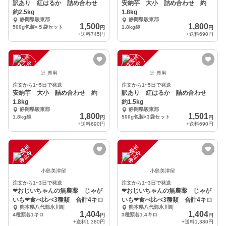
訳あり 紅はるか 詰め合わせ
安納芋 大小 詰め合わせ 約
約2.5kg
1.8kg
静岡県駿東郡
静岡県駿東郡
1,500
1,800
500g包装×５袋セット
1.8kg袋
円
円
+送料
745円
+送料
690円
注
文
受
付
停
止
注
文
受
付
停
止
中
中
辻 典男
辻 典男
注文から1~5日で発送
注文から1~5日で発送
安納芋 大小 詰め合わせ 約
訳あり 紅はるか 詰め合わせ
1.8kg
約1.5kg
静岡県駿東郡
静岡県駿東郡
1,800
1,501
1.8kg袋
500g包装×3袋セット
円
円
+送料
690円
+送料
690円
注
文
受
付
停
止
注
文
受
付
停
止
中
中
小島美津留
小島美津留
注文から1~3日で発送
注文から1~3日で発送
❤おじいちゃんの無農薬 じゃが
❤おじいちゃんの無農薬 じゃが
いも❤食べ比べ3種類 合計4キロ
いも❤食べ比べ3種類 合計4キロ
熊本県八代郡氷川町
熊本県八代郡氷川町
1,404
1,404
4種類各1キロ
3種類各1.4キロ
円
円
+送料
1,380円
+送料
1,380円