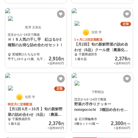
定期
黒澤 太加志
住田 学
注文から1~15日で発送
ＨＩＢ人気の干し芋 紅はるか2
1ヶ月に2回定期配送
【月2回】旬の新鮮野菜の詰め合
種類のお得な詰め合わせセット！
わせ（8品）クール便〈農薬化学
茨城県ひたちなか市
千葉県成田市
肥料不使用〉
2,916
2,376
平干し28０ｇ×1個、丸干し７０ｇ×2個
１箱８品
円
円
+送料
880円
+送料
965円
定期
下野昭治
住田 学
注文から6~14日で発送
野菜の手作りクッキー
特定月に定期配送
【月1回 6月～10月 】旬の新鮮野
notogocochi 3種詰め合わせセ
菜の詰め合わせ（8品）〈農薬化
ット（春夏）
千葉県成田市
石川県輪島市
学肥料不使〉
2,376
2,300
１箱８品
3種セット×1箱
〜
円
円
〜
+送料
965円
+送料
690円