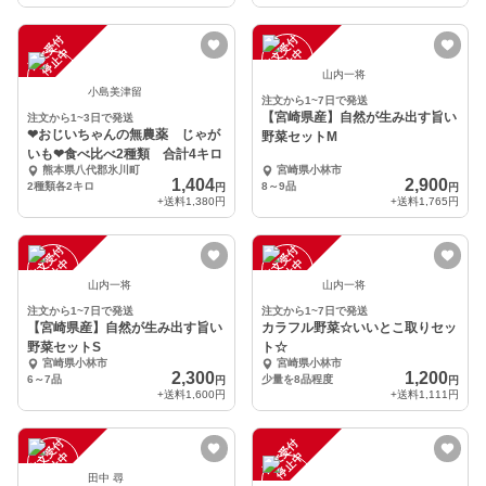
注
文
受
付
停
止
注
文
受
付
停
止
中
中
山内一将
小島美津留
注文から1~7日で発送
【宮崎県産】自然が生み出す旨い
注文から1~3日で発送
❤おじいちゃんの無農薬 じゃが
野菜セットM
いも❤食べ比べ2種類 合計4キロ
熊本県八代郡氷川町
宮崎県小林市
1,404
2,900
2種類各2キロ
8～9品
円
円
+送料
1,380円
+送料
1,765円
注
文
受
付
停
止
注
文
受
付
停
止
中
中
山内一将
山内一将
注文から1~7日で発送
注文から1~7日で発送
【宮崎県産】自然が生み出す旨い
カラフル野菜☆いいとこ取りセッ
野菜セットS
ト☆
宮崎県小林市
宮崎県小林市
2,300
1,200
6～7品
少量を8品程度
円
円
+送料
1,600円
+送料
1,111円
注
文
受
付
停
止
注
文
受
付
停
止
中
中
田中 尋